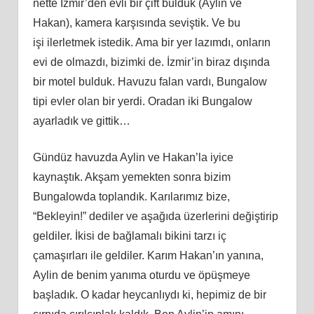
nette İzmir’den evli bir çift bulduk (Aylin ve
Hakan), kamera karşısında seviştik. Ve bu
işi
ilerletmek
istedik. Ama bir yer lazımdı, onların
evi de olmazdı, bizimki de. İzmir’in biraz dışında
bir motel bulduk. Havuzu falan vardı, Bungalow
tipi evler olan bir yerdi. Oradan iki Bungalow
ayarladık ve gittik…
Gündüz havuzda Aylin ve Hakan’la iyice
kaynaştık. Akş
am
yemekten sonra bizim
Bungalowda toplandık. Karılarımız bize,
“Bekleyin!” dediler ve aşağıda üzerlerini değiştirip
geldiler. İkisi de bağlamalı bikini tarzı iç
çamaşırları ile geldiler. Karım Hakan’ın yanına,
Aylin de benim yanıma oturdu ve öpüşmeye
başladık. O kadar heycanlıydı
ki
, hepimiz de bir