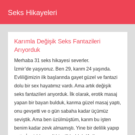
Skip
Seks Hikayeleri
to
content
Karımla Değişik Seks Fantazileri
Arıyorduk
Merhaba 31 seks hikayesi severler.
İ
zmir’de
yaşıyoruz. Ben 29, karım 24 yaşında.
Evliliğimizin ilk başlarında gayet güzel ve fantazi
dolu bir sex hayatımız vardı. Ama artık değişik
seks fantazileri arıyorduk. İ
lk
olarak, erotik masaj
yapan bir bayan bulduk, karıma güzel masaj yaptı,
onu gevşetti ve o gün sabaha kadar üçümüz
seviştik. Ama ben üzülmüştüm, karım bu işten
benim kadar zevk almamıştı. Yine bir delilik yapıp