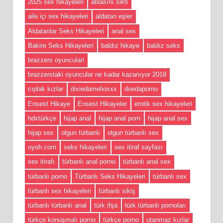
2025 sex hikayeleri
ablasını sikti
aile içi sex hikayeleri
aldatan eşler
Aldatanlar Seks Hikayeleri
anal sex
Bakire Seks Hikayeleri
baldız hikaye
baldız seks
brazzers oyunculari
brazzerstaki oyuncular ne kadar kazanıyor 2018
cıplak kızlar
dixiedamelioxxx
doedaporno
Ensest Hikaye
Ensest Hikayeler
erotik sex hikayeleri
hdxtürkçe
hijap anal
hijap anal porn
hijap anal sex
hijap sex
olgun türbanlı
olgun türbanlı sex
oyoh com
seks hikayeleri
sex itiraf sayfası
sex itirafı
türbanlı anal porno
türbanlı anal sex
türbanlı porno
Türbanlı Seks Hikayeleri
türbanlı sex
türbanlı sex hikayeleri
türbanlı sikiş
türbanlı türbanlı anal
türk ifşa
türk türbanlı pornoları
türkçe konuşmalı porno
türkçe porno
utanmaz kızlar