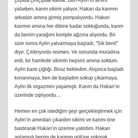
çırpıda çırılçıplak kaldık. Ben Aylin’in
am
ını
yalarken, karım sikimi yalıyor, Hakan da karımın
arkadan amına girmiş pompalıyordu. Hakan
karımın amına her dibine kadar soktuğunda, karım
da benim yarağımı komple ağzına alıyordu. Bir
süre sonra Aylin yalvarmaya başladı, “Sik beni!”
diye. Çıldırıyordu resmen. Ve sonunda muradına
erdi, bir hamlede sikimin hepsini
am
ına soktum.
Aylin bastı çığlığı. Biraz bekledim. Alışınca başladı
kıvranmaya, ben de başladım sokup çıkarmaya.
Aylin ilk orgazmını yaş
am
ıştı. Karım da Hakan’ın
üzerinde zıplıyordu…
Hemen en çok istediğim şeyi gerçekleştirmek için
Aylin’in
am
ından çıkardım sikimi ve karımı öne
bastırarak Hakan’ın üzerine yatırdım. Hakan
anlamıştı benim de karımın götüne sokmak