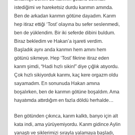
istediğimi ve hareketsiz durdu karımın
am
ında.
Ben de arkadan karımın götüne dayadım. Karım
hep itiraz ettiği ‘Tost’ olayına bu sefer seslenmedi,
ben
de yüklendim
. Bir iki seferde dibini buldum.
Biraz bekledim ve Hakan’a işareti verdim.
Başladık aynı anda karımın hem
am
ını hem
götünü sikmeye. Hep ‘Tost’ fikrine itiraz eden
karım şimdi, “Hadi hızlı sikin!” diye çığlık atıyordu.
Çok hızlı sikiyorduk karımı, kaç kere orgazm oldu
sayamadım. En sonunuda Hakan
am
ına
boşalırken, ben de karımın götüne boşaldım. Ama
hayatımda attırdığım en fazla döldü herhalde…
Ben götünden çıkınca, karım kalktı, banyo için alt
kata indi, ama yürüyemiyordu. Karım gidince Aylin
yanaştı ve siklerimizi sırayla yalamaya başladı,