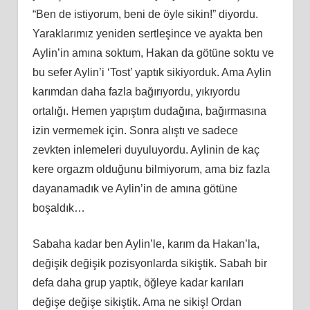
“Ben de istiyorum, beni de öyle sikin!” diyordu.
Yaraklarımız yeniden sertleşince ve ayakta ben
Aylin’in
am
ına soktum, Hakan da götüne soktu ve
bu sefer Aylin’i ‘Tost’ yaptık sikiyorduk. Ama Aylin
karımdan daha fazla bağırıyordu, yıkıyordu
ortalığı. Hemen yapıştım dudağına, bağırmasına
izin
vermemek
için. Sonra alıştı ve sadece
zevkten inlemeleri duyuluyordu. Aylinin de kaç
kere orgazm olduğunu bilmiyorum, ama biz fazla
dayanamadık ve Aylin’in de
am
ına götüne
boşaldık…
Sabaha kadar ben Aylin’le, karım da Hakan’la,
değişik değişik pozisyonlarda sikiştik. Sabah bir
defa daha grup yaptık, öğleye kadar karıları
değişe değişe sikiştik. Ama ne sikiş! Ordan