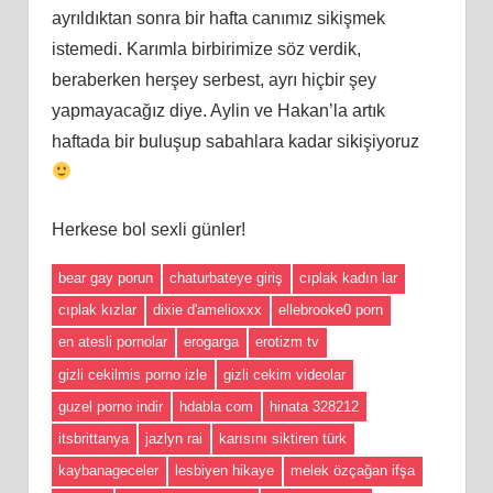
ayrıldıktan sonra bir hafta canımız sikişmek
istemedi. Karımla birbirimize söz verdik,
beraberken herşey serbest, ayrı hiçbir şey
yapmayacağız diye. Aylin ve Hakan’la artık
haftada bir buluşup sabahlara kadar sikişiyoruz
Herkese bol sexli günler!
bear gay porun
chaturbateye giriş
cıplak kadın lar
cıplak kızlar
dixie d'amelioxxx
ellebrooke0 porn
en atesli pornolar
erogarga
erotizm tv
gizli cekilmis porno izle
gizli cekim videolar
guzel porno indir
hdabla com
hinata 328212
itsbrittanya
jazlyn rai
karısını siktiren türk
kaybanageceler
lesbiyen hikaye
melek özçağan ifşa