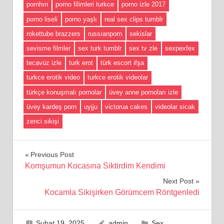
pornhın
porno filimleri turkce
porno izle 2017
porno liseli
porno yaşlı
real sex clips tumblr
rokettube brazzers
russıanporn
sekislar
sevisme filmler
sex turk tumblr
sex tv zle
sexpexfex
tecavüz izle
turk erot
türk escort ifşa
turkce erotik video
turkce erotik videolar
türkçe konuşmalı pornolar
üvey anne pornoları izle
üvey kardeş porn
uyjju
victorua cakes
videolar sicak
zenci sikişi
Yazı
Previous Post
Komşumun Kocasına Siktirdim Kendimi
gezinmesi
Next Post
Kocamla Sikişirken Görümcem Röntgenledi
Şubat 19, 2025
admin
Sex