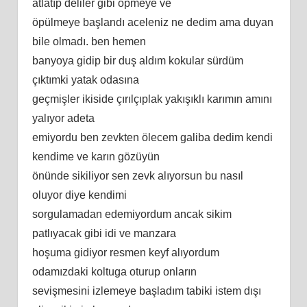
atlatıp deliler gibi öpmeye ve
öpülmeye başlandı aceleniz ne dedim ama duyan
bile olmadı. ben hemen
banyoya gidip bir duş aldım kokular sürdüm
çıktımki yatak odasına
geçmişler ikiside çırılçıplak yakışıklı karımın amını
yalıyor adeta
emiyordu ben zevkten ölecem galiba dedim kendi
kendime ve karın gözüyün
önünde sikiliyor sen zevk alıyorsun bu nasıl
oluyor diye kendimi
sorgulamadan edemiyordum ancak sikim
patlıyacak gibi idi ve manzara
hoşuma gidiyor resmen keyf alıyordum
odamızdaki koltuga oturup onların
sevişmesini izlemeye başladım tabiki istem dışı