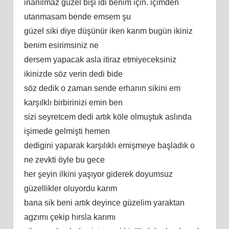
inanılmaz güzel bişi idi benim için. içimden
utanmasam bende emsem şu
güzel siki diye düşünür iken karım bugün ikiniz
benim esirimsiniz ne
dersem yapacak asla itiraz etmiyeceksiniz
ikinizde söz verin dedi bide
söz dedik o zaman sende erhanın sikini em
karşılklı birbirinizi emin ben
sizi seyretcem dedi artık köle olmuştuk aslında
işimede gelmişti hemen
dedigini yaparak karşılıklı emişmeye başladık o
ne zevkti öyle bu gece
her şeyin ilkini yaşıyor giderek doyumsuz
güzellikler oluyordu karım
bana sik beni artık deyince güzelim yaraktan
agzımı çekip hırsla karımı