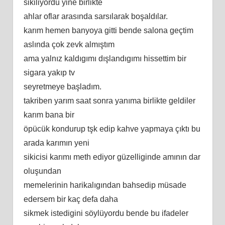
sikiliyordu yine birlikte
ahlar oflar arasında sarsılarak boşaldılar.
karım hemen banyoya gitti bende salona geçtim
aslında çok zevk almıştım
ama yalnız kaldıgımı dışlandıgımı hissettim bir
sigara yakıp tv
seyretmeye başladım.
takriben yarım saat sonra yanıma birlikte geldiler
karım bana bir
öpücük kondurup tşk edip kahve yapmaya çıktı bu
arada karımın yeni
sikicisi karımı meth ediyor güzelliginde amının dar
oluşundan
memelerinin harikalıgından bahsedip müsade
edersem bir kaç defa daha
sikmek istedigini söylüyordu bende bu ifadeler