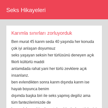
Skip
Seks Hikayeleri
to
content
Karımla sınırları zorluyorduk
Ben murat 45 karım seda 40 yaşında her konuda
çok iyi anlaşan doyumsuz
seks yaşayan seksin her türlüsünü deneyen açık
fikirli kültürlü maddi
anlamdada rahat yani her türlü zevklere açık
insanlarız.
ben evlendikten sonra karım dışında karım ise
hayatı boyunca benim
dışımda başka biri ile seks yapmış degiliz ama
tüm fantezilerimizde de