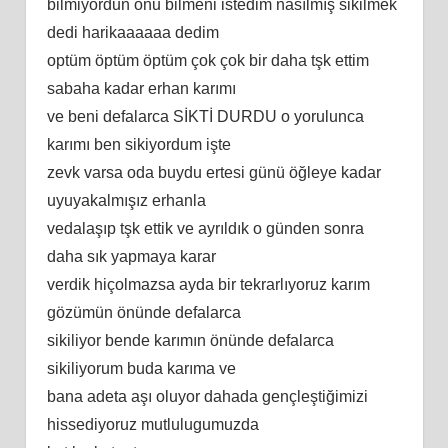
bilmiyordun onu bilmeni istedim nasılmış sikilmek
dedi harikaaaaaa dedim
optüm öptüm öptüm çok çok bir daha tşk ettim
sabaha kadar erhan karımı
ve beni defalarca SİKTİ DURDU o yorulunca
karımı ben sikiyordum işte
zevk varsa oda buydu ertesi günü öğleye kadar
uyuyakalmışız erhanla
vedalaşıp tşk ettik ve ayrıldık o günden sonra
daha sık yapmaya karar
verdik hiçolmazsa ayda bir tekrarlıyoruz karım
gözümün önünde defalarca
sikiliyor bende karımın önünde defalarca
sikiliyorum buda karıma ve
bana adeta aşı oluyor dahada gençleştiğimizi
hissediyoruz mutlulugumuzda