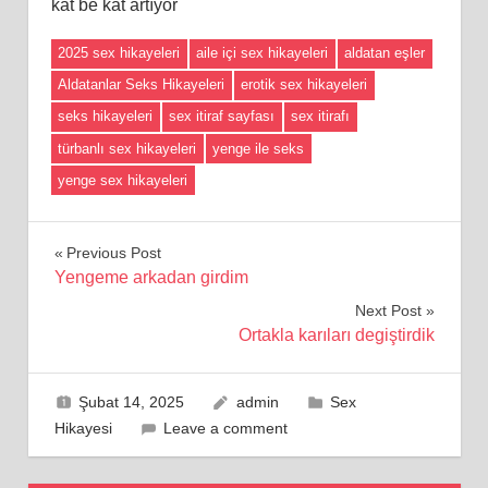
kat be kat artıyor
2025 sex hikayeleri
aile içi sex hikayeleri
aldatan eşler
Aldatanlar Seks Hikayeleri
erotik sex hikayeleri
seks hikayeleri
sex itiraf sayfası
sex itirafı
türbanlı sex hikayeleri
yenge ile seks
yenge sex hikayeleri
Yazı
Previous Post
Yengeme arkadan girdim
gezinmesi
Next Post
Ortakla karıları degiştirdik
Şubat 14, 2025
admin
Sex
Hikayesi
Leave a comment