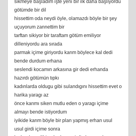
sikmeye başladım işte yeni bir ilk daha başlıyordu
götümde bir dil
hissettim oda neydi öyle, olamazdı böyle bir şey
uçuyorum zannettim bir
tarftan sikiyor bir taraftam götüm emiliyor
dilleniyordu ara sırada
parmak içime giriyordu karım böylece kal dedi
bende durdum erhana
seslendi kocamın arkasına gir dedi erhanda
hazırdı götümün tıpkı
kadınlarda oldugu gibi sulandıgını hissettim evet o
harika yaragı az
önce karımı siken mutlu eden o yaragı içime
almayı bende istiyordum
iyikide karım böyle bir plan yapmış erhan usul
usul girdi içime sonra