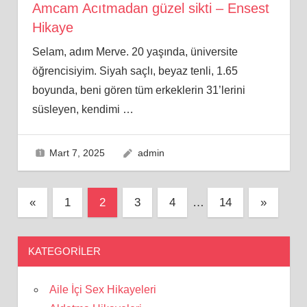
Amcam Acıtmadan güzel sikti – Ensest
Hikaye
Selam, adım Merve. 20 yaşında, üniversite
öğrencisiyim. Siyah saçlı, beyaz tenli, 1.65
boyunda, beni gören tüm erkeklerin 31’lerini
süsleyen, kendimi
…
Mart 7, 2025
admin
Yazı
Previous
Next
«
1
2
3
4
…
14
»
Posts
Posts
sayfalaması
KATEGORILER
Aile İçi Sex Hikayeleri