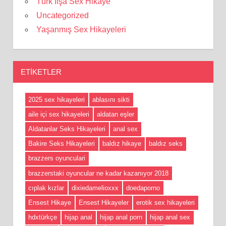
Türk İfşa Sex Hikaye
Uncategorized
Yaşanmış Sex Hikayeleri
ETIKETLER
2025 sex hikayeleri
ablasını sikti
aile içi sex hikayeleri
aldatan eşler
Aldatanlar Seks Hikayeleri
anal sex
Bakire Seks Hikayeleri
baldız hikaye
baldız seks
brazzers oyunculari
brazzerstaki oyuncular ne kadar kazanıyor 2018
cıplak kızlar
dixiedamelioxxx
doedaporno
Ensest Hikaye
Ensest Hikayeler
erotik sex hikayeleri
hdxtürkçe
hijap anal
hijap anal porn
hijap anal sex