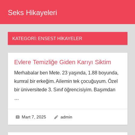
Skip
Seks Hikayeleri
to
content
KATEGORI:
ENSEST HIKAYELER
Evlere Temizliğe Giden Karıyı Siktim
Merhabalar ben Mete. 23 yaşında, 1.88 boyunda,
kumral bir erkeğim. Ailemin tek çocuğuyum. Özel
bir üniversitede 3. Sınıf öğrencisiyim. Başımdan
…
Mart 7, 2025
admin