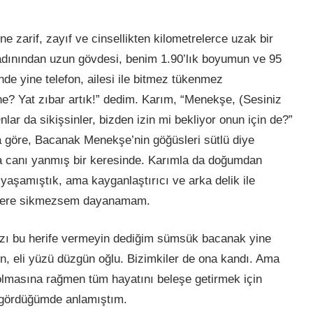
e zarif, zayıf ve cinsellikten kilometrelerce uzak bir
kadınından uzun gövdesi, benim 1.90’lık boyumun ve 95
de yine telefon, ailesi ile bitmez tükenmez
ne? Yat zıbar artık!” dedim. Karım, “Menekşe, (Sesiniz
lar da sikişsinler, bizden izin mi bekliyor onun için de?”
 göre, Bacanak Menekşe’nin göğüsleri sütlü diye
 canı yanmış bir keresinde. Karımla da doğumdan
 yaşamıştık, ama kayganlaştırıcı ve arka delik ile
 kere sikmezsem dayanamam.
zı bu herife vermeyin dediğim sümsük bacanak yine
in,
eli
yüzü düzgün oğlu. Bizimkiler de ona kandı. Ama
olmasına rağmen tüm hayatını beleşe
getirmek
için
lk gördüğümde anlamıştım.