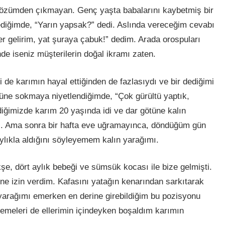
 sözümden çıkmayan. Genç yaşta babalarını kaybetmiş bir
tediğimde, “Yarın yapsak?” dedi. Aslında vereceğim cevabı
er gelirim, yat şuraya çabuk!” dedim. Arada orospuları
nde iseniz müşterilerin doğal ikramı zaten.
i de karımın hayal ettiğinden de fazlasıydı ve bir dediğimi
tüne sokmaya niyetlendiğimde, “Çok gürültü yaptık,
iğimizde karım 20 yaşında idi ve dar götüne kalın
i. Ama sonra bir hafta eve uğramayınca, döndüğüm gün
aylıkla aldığını söyleyemem
kal
ın yarağımı.
e, dört aylık bebeği ve sümsük kocası ile bize gelmişti.
ine izin
verdim
. Kafasını yatağın kenarından sarkıtarak
yarağımı emerken en derine girebildiğim bu pozisyonu
memeleri de ellerimin içindeyken boşaldım karımın