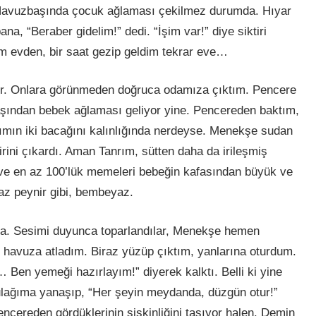
m. Havuzbaşında çocuk ağlaması çekilmez durumda. Hıyar
 “Beraber gidelim!” dedi. “İşim var!” diye siktiri
m evden, bir saat gezip geldim tekrar eve…
er. Onlara görünmeden doğruca odamıza çıktım. Pencere
şından bebek ağlaması geliyor yine. Pencereden baktım,
ımın iki bacağını
kal
ınlığında nerdeyse. Menekşe sudan
rini çıkardı. Aman Tanrım, sütten daha da irileşmiş
e en az 100’lük memeleri bebeğin kafasından büyük ve
az peynir gibi, bembeyaz.
a. Sesimi duyunca toparlandılar, Menekşe hemen
en havuza atladım. Biraz yüzüp çıktım, yanlarına oturdum.
Ben yemeği hazırlayım!” diyerek kalktı. Belli
ki
yine
ulağıma yanaşıp, “Her şeyin meydanda, düzgün otur!”
cereden gördüklerinin şişkinliğini taşıyor halen. Demin