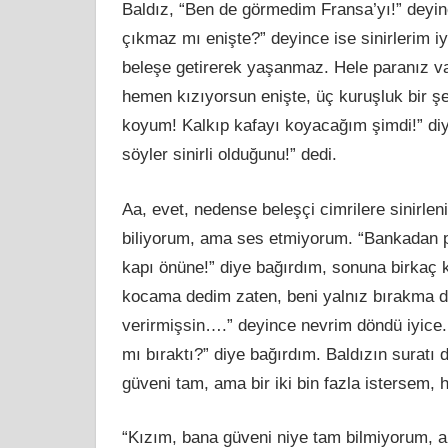
Baldız, “Ben de görmedim Fransa’yı!” deyin
çıkmaz mı enişte?” deyince ise sinirlerim i
beleşe getirerek yaşanmaz. Hele paranız va
hemen kızıyorsun enişte, üç kuruşluk bir ş
koyum! Kalkıp kafayı koyacağım şimdi!” diy
söyler sinirli olduğunu!” dedi.
Aa, evet, nedense beleşçi cimrilere sinirlen
biliyorum, ama ses etmiyorum. “Bankadan pa
kapı önüne!” diye bağırdım, sonuna birkaç 
kocama dedim zaten, beni yalnız bırakma 
verirmişsin
….
” deyince nevrim döndü iyice
mı bıraktı?” diye bağırdım. Baldızın suratı
güveni tam, ama bir iki bin fazla istersem,
“Kızım, bana güveni niye tam bilmiyorum, am