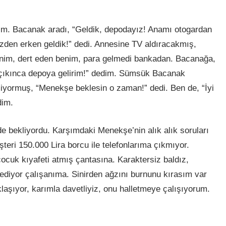
ım. Bacanak aradı, “Geldik, depodayız! Anamı otogardan
üzden erken geldik!” dedi. Annesine TV aldıracakmış,
im, dert eden benim, para gelmedi bankadan. Bacanağa,
en çıkınca depoya gelirim!” dedim. Sümsük Bacanak
iyormuş, “Menekşe beklesin o zaman!” dedi. Ben de, “İyi
dim.
 bekliyordu. Karşımdaki Menekşe’nin alık alık soruları
teri 150.000 Lira borcu ile telefonlarıma çıkmıyor.
çocuk kıyafeti atmış çantasına. Karaktersiz baldız,
l ediyor çalışanıma. Sinirden ağzını burnunu kırasım var
laşıyor, karımla davetliyiz, onu halletmeye çalışıyorum.