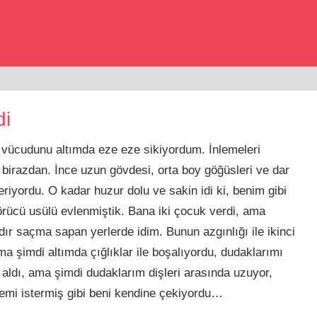
di
vücudunu altımda eze eze sikiyordum. İnlemeleri
 birazdan. İnce uzun gövdesi, orta boy göğüsleri ve dar
veriyordu. O kadar huzur dolu ve sakin idi
ki
, benim gibi
Görücü usülü evlenmiştik. Bana iki çocuk verdi, ama
adır saçma sapan yerlerde idim. Bunun azgınlığı ile ikinci
a şimdi altımda çığlıklar ile boşalıyordu, dudaklarımı
aldı, ama şimdi dudaklarım dişleri arasında uzuyor,
memi istermiş gibi beni kendine çekiyordu…