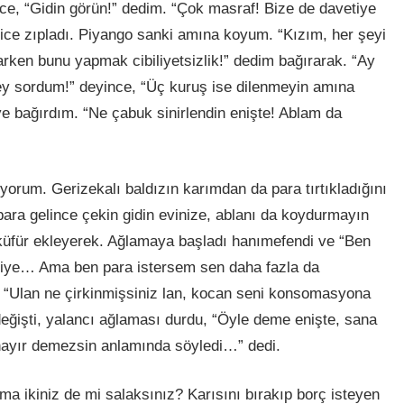
ce, “Gidin görün!” dedim. “Çok masraf! Bize de davetiye
yice zıpladı. Piyango sanki
am
ına koyum. “Kızım, her şeyi
rken bunu yapmak cibiliyetsizlik!” dedim bağırarak. “Ay
ey sordum!” deyince, “Üç kuruş ise dilenmeyin
am
ına
e bağırdım. “Ne çabuk sinirlendin enişte! Ablam da
iyorum. Gerizekalı baldızın karımdan da para tırtıkladığını
ra gelince çekin gidin evinize, ablanı da koydurmayın
küfür ekleyerek. Ağlamaya başladı
han
ımefendi ve “Ben
diye… Ama ben para istersem sen daha fazla da
. “Ulan ne çirkinmişsiniz lan, kocan seni konsomasyona
 değişti, yalancı ağlaması durdu, “Öyle deme enişte, sana
 hayır demezsin anlamında söyledi…” dedi.
a ikiniz de mi salaksınız? Karısını bırakıp borç isteyen