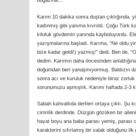
boğazına…
Karım 10 dakika sonra duştan çıktığında, yin
kadı
nm
ış gibi yanıma kıvrıldı. Çoğu Türk 
kiloluk gövdemin yanında kayboluyordu. Elin
yazışmalarına başladı. Karıma, “Ne oldu yi
bize kadar geldi!) yazmış!” dedi. Ben de, “On
dedim. Karımın daha öncesinden anlattığına
doğumdan beri yanaşmıyormuş. Baldızın da
sonra
ac
ı ve kuruluk nedeniyle biraz zorluk
sorunumuzu aşmıştık. Karımı haftada 2-3
Sabah kahvaltıda dertleri ortaya çıktı. Ş
u
kı
cimrilik derdinde. Düzgün gözüken bir ailen
hayat boyu ana baba parası yemiş, parası 
karakterini sıfırlamış bir salak olduğunu i