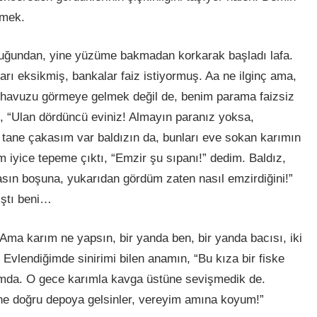
emek.
uğundan, yine yüzüme bakmadan korkarak başladı lafa.
ları eksikmiş, bankalar faiz istiyormuş. Aa ne ilginç ama,
ri havuzu görmeye gelmek değil de, benim parama faizsiz
, “Ulan dördüncü eviniz! Almayın paranız yoksa,
r tane çakasım var baldızın da, bunları eve sokan karımın
 iyice tepeme çıktı, “Emzir şu sıpanı!” dedim. Baldız,
asın boşuna, yukarıdan gördüm zaten nasıl emzirdiğini!”
ıştı beni…
. Ama karım ne yapsın, bir yanda ben, bir yanda bacısı, iki
 Evlendiğimde sinirimi bilen anamın, “Bu kıza bir fiske
klımda. O gece karımla kavga üstüne sevişmedik de.
ne doğ
ru
depoya gelsinler, vereyim amına koyum!”