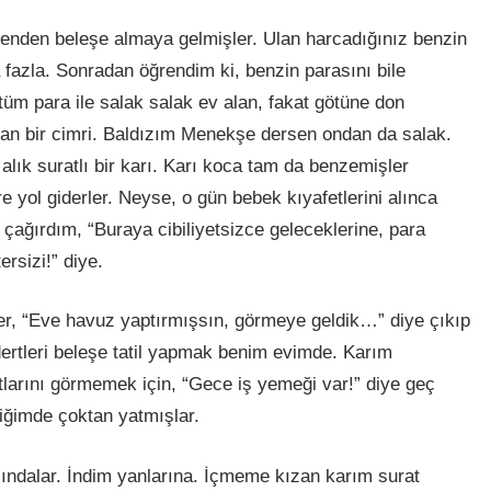
benden beleşe almaya gelmişler. Ulan harcadığınız benzin
a fazla. Sonradan öğrendim
ki
, benzin parasını bile
üm para ile salak salak ev
alan
, fakat götüne don
an bir cimri. Baldızım Menekşe dersen ondan da salak.
, alık suratlı bir karı. Karı koca tam da benzemişler
 yol giderler. Neyse, o gün bebek kıyafetlerini alınca
ıp çağırdım, “Buraya cibiliyetsizce geleceklerine, para
rsizi!” diye.
er, “Eve havuz yaptırmışsın, görmeye geldik…” diye çıkıp
 dertleri beleşe tatil yapmak benim evimde. Karım
larını görmemek için, “Gece iş yemeği var!” diye geç
iğimde çoktan yatmışlar.
ndalar. İndim yanlarına. İçmeme kızan karım surat