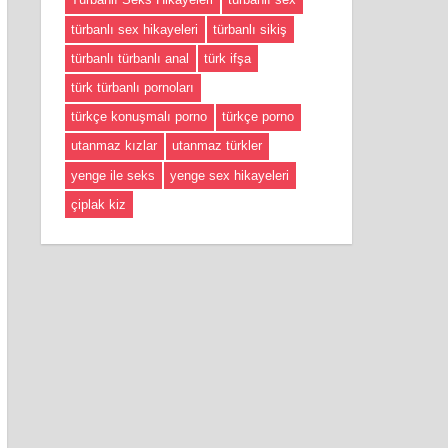
türbanlı sex hikayeleri
türbanlı sikiş
türbanlı türbanlı anal
türk ifşa
türk türbanlı pornoları
türkçe konuşmalı porno
türkçe porno
utanmaz kızlar
utanmaz türkler
yenge ile seks
yenge sex hikayeleri
çiplak kiz