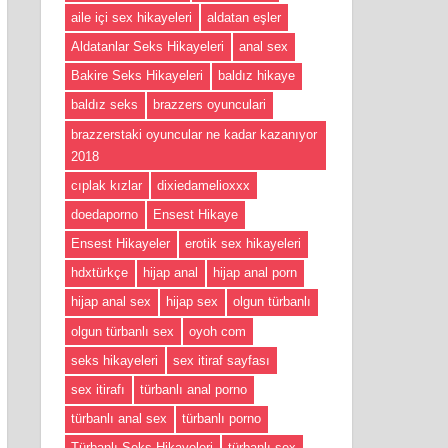
aile içi sex hikayeleri
aldatan eşler
Aldatanlar Seks Hikayeleri
anal sex
Bakire Seks Hikayeleri
baldız hikaye
baldız seks
brazzers oyunculari
brazzerstaki oyuncular ne kadar kazanıyor
2018
cıplak kızlar
dixiedamelioxxx
doedaporno
Ensest Hikaye
Ensest Hikayeler
erotik sex hikayeleri
hdxtürkçe
hijap anal
hijap anal porn
hijap anal sex
hijap sex
olgun türbanlı
olgun türbanlı sex
oyoh com
seks hikayeleri
sex itiraf sayfası
sex itirafı
türbanlı anal porno
türbanlı anal sex
türbanlı porno
Türbanlı Seks Hikayeleri
türbanlı sex