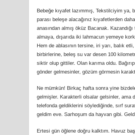
Bebeğe kıyafet lazımmış, Tekstilciyim ya, 
parası beleşe alacağınız kıyafetlerden dah
anasından almış öküz Bacanak. Kazandığı t
almaya, dışarıda iki lahmacun yemeye kork
Hem de ablasının tersine, iri yarı, balık etli
birbirlerine, beleş
su
var desen 100 kilometre
siktir olup gittiler. Olan karıma oldu. Bağır
gönder gelmesinler, gözüm görmesin karakte
Ne mümkün! Birkaç hafta sonra yine bizdel
gelmişler. Karakterli olsalar gelsinler, ama
telefonda geldiklerini söylediğinde, sı
rf
surat
geldim eve. Sarhoşum da hayvan gibi. Geld
Ertesi gün öğlene doğ
ru
kalktım. Havuz başı