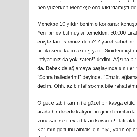
ben yüzerken Menekşe ona kıkırdamıştı d
Menekşe 10 yıldır benimle korkarak konuşt
Yeni bir ev bulmuşlar
temelden
, 50.000 Lira
enişte faiz istemez di mi? Ziyaret sebeble
bir iki sene konmakmış yani. Sinirlenmiş
tim
ihtiyacınız da yok
zaten
!” dedim. Ağzına bi
da. Bebek de ağlamaya başlayınca sinirlerim
“Sonra hallederim!” deyince, “Emzir, ağlam
dedim. Ohh, az bir laf sokma bile rahatlatm
O gece tabii karım ile güzel bir kavga ettik
arada bir derede kalıyor bu gibi durumlarda.
vurursan seni evlatlıktan kovarım!” lafı a
Karımın gönlünü almak için, “İyi, yarın öğle