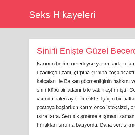
Skip
Seks Hikayeleri
to
content
Sinirli Enişte Güzel Becer
Karımın benim neredeyse yarım kadar olan 
uzadıkça uzadı, çı
rp
ına çırpına boşalacaktı
kalçaları ile Balkan göçmenliğinin hakkını 
sinir küpü bir adamı bile sakinleştirmişti. 
vücudu halen aynı incelikte. İş için bir haft
postaya başlarken karım önce isteksizdi, am
ısıra ısıra. Sert sikişmeme alışması zaman 
tırnakları sırtıma batıyordu. Daha sert sik