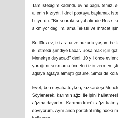
Tam istediğim kadındı, evine bağlı, temiz,
ailenin kızıydı. İkinci postaya başlamak is
biliyordu. “Bir sonraki seyahatimde Rus sik
sikmiyor değilim, ama Tekstil ve İhracat işi
Bu lüks ev, iki araba ve huzurlu yaş
am
belk
iki etmedi şimdiye kadar. Boşalmak için gö
Menekşe duyacak!” dedi. 10 yıl önce evlend
yarağımı sokmama önceleri izin vermemişt
ağlaya ağlaya almıştı götüne. Şimdi de kol
Evet, ben seyahatteyken, kızkardeşi Menekş
Söylenerek, karımın ağzı ile işini halletmes
ağzına dayadım. Karımın küçük ağzı
kal
ın 
seviyorum. Aynı anda portakal iriliğindeki 