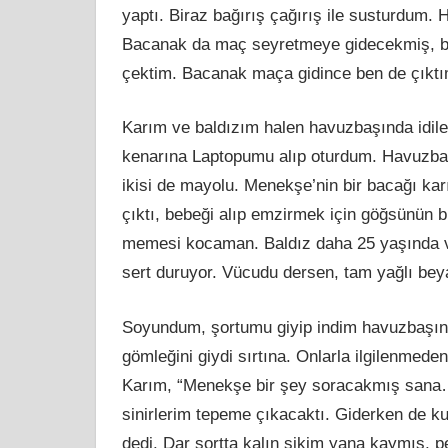
yaptı. Biraz bağırış çağırış ile susturdu
Bacanak da maç seyretmeye gidecekmiş, bana,
çektim. Bacanak maça gidince ben de çıktı
Karım ve baldızım halen havuzbaşında idil
kenarına Laptopumu alıp oturdum. Havuzba
ikisi de mayolu. Menekşe’nin bir bacağı kar
çıktı, bebeği alıp
emzirmek
için göğsünün bi
memesi kocaman. Baldız daha 25 yaşında v
sert duruyor. Vücudu dersen, tam yağlı bey
Soyundum, şortumu giyip indim havuzbaşın
gömleğini giydi sırtına. Onlarla ilgilenmed
Karım, “Menekşe bir şey soracakmış sana… 
sinirlerim tepeme çıkacaktı. Giderken de k
dedi. Dar şortta kalın
sikim
yana kaymış, pen