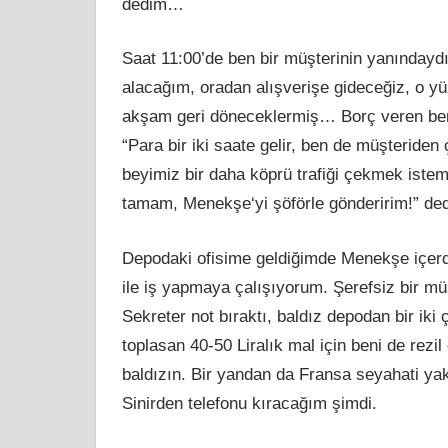
dedim…
Saat 11:00’de ben bir müşterinin yanındayd
alacağım, oradan alışverişe gideceğiz, o y
akş
am
geri döneceklermiş… Borç veren ben
“Para bir iki saate gelir, ben de müşterid
beyimiz bir daha köprü trafiği
çekmek
istem
tamam, Menekşe
‘
yi şöförle gönderirim!” de
Depodaki ofisime geldiğimde Menekşe içerde
ile iş yapmaya çalışıyorum. Şerefsiz bir müş
Sekreter
not
bıraktı, baldız depodan bir iki 
toplasan 40-50 Liralık mal için beni de rezi
baldızın. Bir yandan da Fransa seyahati yak
Sinirden telefonu kıracağım şimdi.