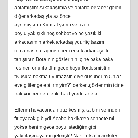
anlamıştım.Arkadaşımla ve onlarla beraber gelen
diğer arkadaşıyla az önce
ayrılmışlardı.Kumral,yapılı ve uzun
boylu,yakışıklı,hoş sohbet ve ne yazık ki
arkadaşımın erkek arkadaşıydı.Hiç tarzım
olmamasına rağmen beni erkek arkadaşı ile
tanıştıran Bora`nın gözlerinin içine baka baka
resmen onunla tüm gece boyu flörtleşmiştim.
“Kusura bakma uyumazsın diye düşündüm.Onlar
eve gittler.gelebilirmiyim?” derken,gözlerimin içine
bakıyor,benden tepki bakliyordu adeta.
Ellerim heyacandan buz kesmiş,kalbim yerinden
fırlayacak gibiydi.Acaba hakikaten sohbete mi
yoksa benim gece boyu istediğim gibi
yakınlaşmaya mı gelmişti? Nasıl olsa bizimkiler