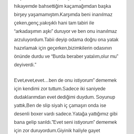
hikayemde bahsettiğim kaçamağımdan başka
birşey yaşamamıştım.Karşımda beni inanılmaz
çeken,genç,yakışıklı hani tam tabiri ile
“arkadaşımın aşkı” duruyor ve ben onu inanılmaz
arzuluyordum.Tabii deyip odama doğru ona yatak
hazırlamak için geçerken,bizimkilerin odasının
önünde durdu ve “Burda beraber yatalım,olur mu”
deyiverdi.”
Evet,evet,evet…ben de onu istiyorum” dememek
için kendimi zor tuttum.Sadece iki saniyede
dudaklarımdan evet dediğimi duydum. Soyunup
yattık,Ben de slip siyah iç çamaşırı onda ise
desenli boxer vardı sadece.Yatağa yattığımız gibi
bana gelip sarıldı.”Evet seni istiyorum” dememek
için zor duruyordum.Giyinik haliyle gayet