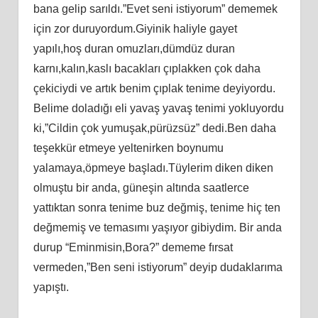
bana gelip sarıldı.”Evet seni istiyorum” dememek
için zor duruyordum.Giyinik haliyle gayet
yapılı,hoş duran omuzları,dümdüz duran
karnı,kalın,kaslı bacakları çıplakken çok daha
çekiciydi ve artık benim çıplak tenime deyiyordu.
Belime doladığı eli yavaş yavaş tenimi yokluyordu
ki,”Cildin çok yumuşak,pürüzsüz” dedi.Ben daha
teşekkür etmeye yeltenirken boynumu
yalamaya,öpmeye başladı.Tüylerim diken diken
olmuştu bir anda, güneşin altında saatlerce
yattıktan sonra tenime buz değmiş, tenime hiç ten
değmemiş ve temasımı yaşıyor gibiydim. Bir anda
durup “Eminmisin,Bora?” dememe fırsat
vermeden,”Ben seni istiyorum” deyip dudaklarıma
yapıştı.