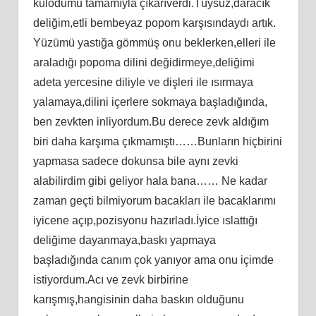
külodumu tamamıyla çıkarıverdi.Tüysüz,daracık
deliğim,etli bembeyaz popom karşısındaydı artık.
Yüzümü yastığa gömmüş onu beklerken,elleri ile
araladığı popoma dilini değidirmeye,deliğimi
adeta yercesine diliyle ve dişleri ile ısırmaya
yalamaya,dilini içerlere sokmaya başladığında,
ben zevkten inliyordum.Bu derece zevk aldığım
biri daha karşıma çıkmamıştı……Bunların hiçbirini
yapmasa sadece dokunsa bile aynı zevki
alabilirdim gibi geliyor hala bana…… Ne kadar
zaman geçti bilmiyorum bacakları ile bacaklarımı
iyicene açıp,pozisyonu hazırladı.İyice ıslattığı
deliğime dayanmaya,baskı yapmaya
başladığında canım çok yanıyor ama onu içimde
istiyordum.Acı ve zevk birbirine
karışmış,hangisinin daha baskın olduğunu