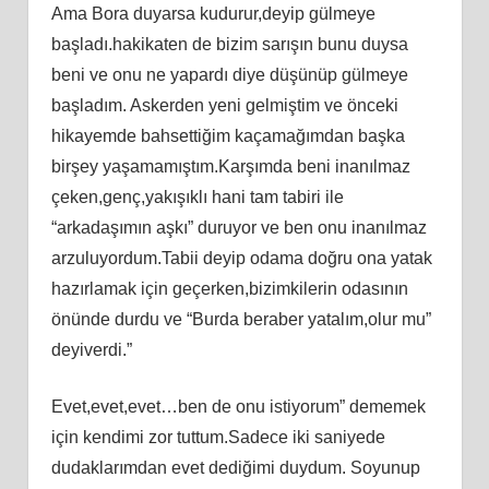
Ama Bora duyarsa kudurur,deyip gülmeye
başladı.hakikaten de bizim sarışın bunu duysa
beni ve onu ne yapardı diye düşünüp gülmeye
başladım. Askerden yeni gelmiştim ve önceki
hikayemde bahsettiğim kaçamağımdan başka
birşey yaşamamıştım.Karşımda beni inanılmaz
çeken,genç,yakışıklı hani tam tabiri ile
“arkadaşımın aşkı” duruyor ve ben onu inanılmaz
arzuluyordum.Tabii deyip odama doğru ona yatak
hazırlamak için geçerken,bizimkilerin odasının
önünde durdu ve “Burda beraber yatalım,olur mu”
deyiverdi.”
Evet,evet,evet…ben de onu istiyorum” dememek
için kendimi zor tuttum.Sadece iki saniyede
dudaklarımdan evet dediğimi duydum. Soyunup