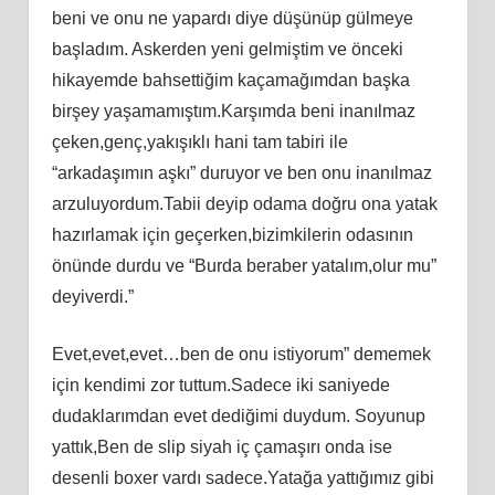
beni ve onu ne yapardı diye düşünüp gülmeye
başladım. Askerden yeni gelmiştim ve önceki
hikayemde bahsettiğim kaçamağımdan başka
birşey yaşamamıştım.Karşımda beni inanılmaz
çeken,genç,yakışıklı hani tam tabiri ile
“arkadaşımın aşkı” duruyor ve ben onu inanılmaz
arzuluyordum.Tabii deyip odama doğru ona yatak
hazırlamak için geçerken,bizimkilerin odasının
önünde durdu ve “Burda beraber yatalım,olur mu”
deyiverdi.”
Evet,evet,evet…ben de onu istiyorum” dememek
için kendimi zor tuttum.Sadece iki saniyede
dudaklarımdan evet dediğimi duydum. Soyunup
yattık,Ben de slip siyah iç çamaşırı onda ise
desenli boxer vardı sadece.Yatağa yattığımız gibi