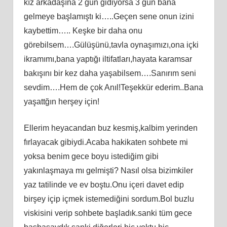
kız arkadaşına 2 gün gidiyorsa 3 gün bana
gelmeye başlamıştı ki…..Geçen sene onun izini
kaybettim….. Keşke bir daha onu
görebilsem….Gülüşünü,tavla oynaşımızı,ona içki
ikramımı,bana yaptığı iltifatları,hayata karamsar
bakışını bir kez daha yaşabilsem….Sanırım seni
sevdim….Hem de çok Anıl!Teşekkür ederim..Bana
yaşattğın herşey için!
Ellerim heyacandan buz kesmiş,kalbim yerinden
fırlayacak gibiydi.Acaba hakikaten sohbete mi
yoksa benim gece boyu istediğim gibi
yakınlaşmaya mı gelmişti? Nasıl olsa bizimkiler
yaz tatilinde ve ev boştu.Onu içeri davet edip
birşey içip içmek istemediğini sordum.Bol buzlu
viskisini verip sohbete başladık.sanki tüm gece