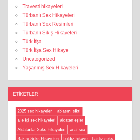
Travesti hikayeleri
Türbanlı Sex Hikayeleri
Türbanlı Sex Resimleri
Türbanlı Sikiş Hikayeleri
Türk İfşa
Türk İfşa Sex Hikaye
Uncategorized
Yaşanmış Sex Hikayeleri
ETIKETLER
2025 sex hikayeleri
ablasını sikti
aile içi sex hikayeleri
aldatan eşler
Aldatanlar Seks Hikayeleri
anal sex
Bakire Seks Hikayeleri
baldız hikaye
baldız seks