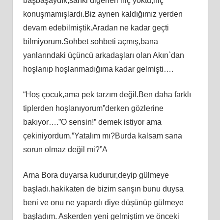
başbaşaydık,sanki diğerleri hiç yoktu,hiç
konuşmamışlardı.Biz aynen kaldığımız yerden
devam edebilmiştik.Aradan ne kadar geçti
bilmiyorum.Sohbet sohbeti açmış,bana
yanlarındaki üçüncü arkadaşları olan Akın`dan
hoşlanıp hoşlanmadığıma kadar gelmişti….
“Hoş çocuk,ama pek tarzım değil.Ben daha farklı
tiplerden hoşlanıyorum”derken gözlerine
bakıyor….”O sensin!” demek istiyor ama
çekiniyordum.”Yatalım mı?Burda kalsam sana
sorun olmaz değil mi?”A
Ama Bora duyarsa kudurur,deyip gülmeye
başladı.hakikaten de bizim sarışın bunu duysa
beni ve onu ne yapardı diye düşünüp gülmeye
başladım. Askerden yeni gelmiştim ve önceki