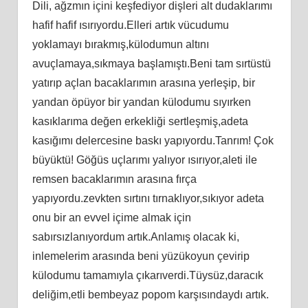
Dili, ağzmın içini keşfediyor dişleri alt dudaklarımı
hafif hafif ısırıyordu.Elleri artık vücudumu
yoklamayı bırakmış,külodumun altını
avuçlamaya,sıkmaya başlamıştı.Beni tam sırtüstü
yatırıp açlan bacaklarımın arasına yerleşip, bir
yandan öpüyor bir yandan külodumu sıyırken
kasıklarıma değen erkekliği sertleşmiş,adeta
kasığımı delercesine baskı yapıyordu.Tanrım! Çok
büyüktü! Göğüs uçlarımı yalıyor ısırıyor,aleti ile
remsen bacaklarımın arasına fırça
yapıyordu.zevkten sırtını tırnaklıyor,sıkıyor adeta
onu bir an evvel içime almak için
sabırsızlanıyordum artık.Anlamış olacak ki,
inlemelerim arasında beni yüzükoyun çevirip
külodumu tamamıyla çıkarıverdi.Tüysüz,daracık
deliğim,etli bembeyaz popom karşısındaydı artık.