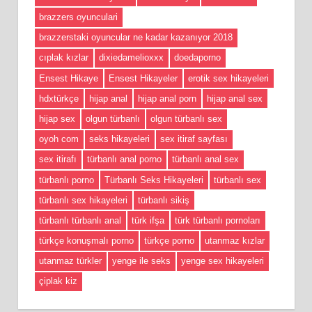
brazzers oyunculari
brazzerstaki oyuncular ne kadar kazanıyor 2018
cıplak kızlar
dixiedamelioxxx
doedaporno
Ensest Hikaye
Ensest Hikayeler
erotik sex hikayeleri
hdxtürkçe
hijap anal
hijap anal porn
hijap anal sex
hijap sex
olgun türbanlı
olgun türbanlı sex
oyoh com
seks hikayeleri
sex itiraf sayfası
sex itirafı
türbanlı anal porno
türbanlı anal sex
türbanlı porno
Türbanlı Seks Hikayeleri
türbanlı sex
türbanlı sex hikayeleri
türbanlı sikiş
türbanlı türbanlı anal
türk ifşa
türk türbanlı pornoları
türkçe konuşmalı porno
türkçe porno
utanmaz kızlar
utanmaz türkler
yenge ile seks
yenge sex hikayeleri
çiplak kiz