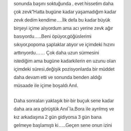
sonunda başını soktuğunda , evet hissetim daha
çok zevk”Hatta bugüne kadar yaşamadığım kadar
zevk dedim kendime….İlk defa bu kadar büyük
birşeyi içime alıyordum ama acı yerine zevk ağır
basıyordu…..Beni öpüyor,göğüslerimi
sıkıyor,popoma şaplaklar atıyor ve içimdeki hızını
arttırıyordu…… Çok daha uzun sürmesini
istediğim ama bugüne kadarkilerin en uzunu olan
içimdeki süresi,değişik pozisyonlarda bir müddet
daha devam etti ve sonunda benden aldığı
müsaade ile içime boşaldı Anıl.
Daha sonraları yaklaşık bir-bir buçuk sene kadar
daha ara ara görüştük Anıl`la.Bora ile ayrılmış ve
kız arkadaşına 2 gün gidiyorsa 3 gün bana
gelmeye başlamıştı ki…..Geçen sene onun izini