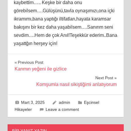
kaybettim….. Keşke bir daha onu
görebilsem….Gülüşünü,tavla oynaşımızı,ona içki
ikramımı,bana yaptığı iltifatları,hayata karamsar
bakışını bir kez daha yaşabilsem….Sanırım seni
sevdim….Hem de çok Anıl!Teşekkür ederim..Bana
yaşattğın herşey için!
Yazı
Previous Post
Karımın yeğeni ile gizlice
gezinmesi
Next Post
Komşumla nasıl sikiştiğimi anlatıyorum
Mart 3, 2025
admin
Eşcinsel
Hikayeler
Leave a comment
BIR YANIT YAZIN