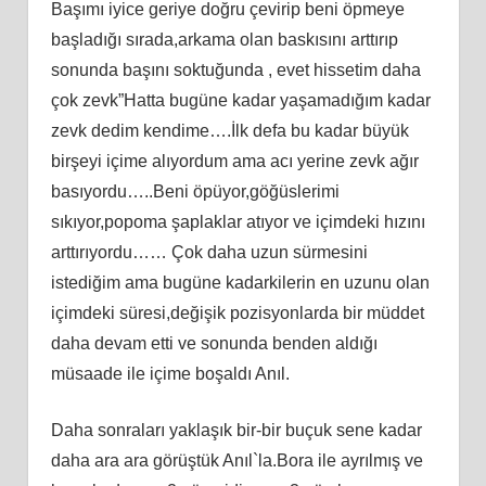
Başımı iyice geriye doğru çevirip beni öpmeye
başladığı sırada,arkama olan baskısını arttırıp
sonunda başını soktuğunda , evet hissetim daha
çok zevk”Hatta bugüne kadar yaşamadığım kadar
zevk dedim kendime….İlk defa bu kadar büyük
birşeyi içime alıyordum ama acı yerine zevk ağır
basıyordu…..Beni öpüyor,göğüslerimi
sıkıyor,popoma şaplaklar atıyor ve içimdeki hızını
arttırıyordu…… Çok daha uzun sürmesini
istediğim ama bugüne kadarkilerin en uzunu olan
içimdeki süresi,değişik pozisyonlarda bir müddet
daha devam etti ve sonunda benden aldığı
müsaade ile içime boşaldı Anıl.
Daha sonraları yaklaşık bir-bir buçuk sene kadar
daha ara ara görüştük Anıl`la.Bora ile ayrılmış ve