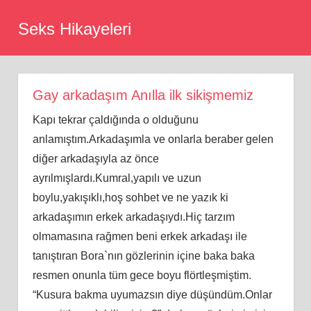
Skip
Seks Hikayeleri
to
content
Gay arkadaşım Anılla ilk sikişmemiz
Kapı tekrar çaldığında o olduğunu
anlamıştım.Arkadaşımla ve onlarla beraber gelen
diğer arkadaşıyla az önce
ayrılmışlardı.Kumral,yapılı ve uzun
boylu,yakışıklı,hoş sohbet ve ne yazık ki
arkadaşımın erkek arkadaşıydı.Hiç tarzım
olmamasına rağmen beni erkek arkadaşı ile
tanıştıran Bora`nın gözlerinin içine baka baka
resmen onunla tüm gece boyu flörtleşmiştim.
“Kusura bakma uyumazsın diye düşündüm.Onlar