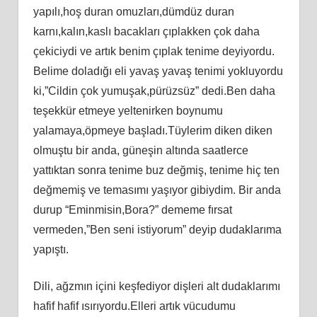
yapılı,hoş duran omuzları,dümdüz duran
karnı,kalın,kaslı bacakları çıplakken çok daha
çekiciydi ve artık benim çıplak tenime deyiyordu.
Belime doladığı eli yavaş yavaş tenimi yokluyordu
ki,”Cildin çok yumuşak,pürüzsüz” dedi.Ben daha
teşekkür etmeye yeltenirken boynumu
yalamaya,öpmeye başladı.Tüylerim diken diken
olmuştu bir anda, güneşin altında saatlerce
yattıktan sonra tenime buz değmiş, tenime hiç ten
değmemiş ve temasımı yaşıyor gibiydim. Bir anda
durup “Eminmisin,Bora?” dememe fırsat
vermeden,”Ben seni istiyorum” deyip dudaklarıma
yapıştı.
Dili, ağzmın içini keşfediyor dişleri alt dudaklarımı
hafif hafif ısırıyordu.Elleri artık vücudumu