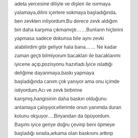
adeta yercesine diliyle ve dişleri ile ısırmaya
yalamaya,dilini içerlere sokmaya başladığında,
ben zevkten inliyordum.Bu derece zevk aldığım
biri daha karşıma çıkmamıştı……Bunların hiçbirini
yapmasa sadece dokunsa bile aynı zevki
alabilirdim gibi geliyor hala bana…… Ne kadar
zaman geçti bilmiyorum bacakları ile bacaklarımı
iyicene açıp,pozisyonu hazırladı.İyice ıslattığı
deliğime dayanmaya,baskı yapmaya
başladığında canım çok yanıyor ama onu içimde
istiyordum.Acı ve zevk birbirine
karışmış,hangisinin daha baskın olduğunu
anlamaya çalışıyor,ellerimle onun yanımda duran
kolunu okşuyor….Biryandan da öpüyordum.
Başımı iyice geriye doğru çevirip beni öpmeye
başladığı sırada,arkama olan baskısını arttırıp