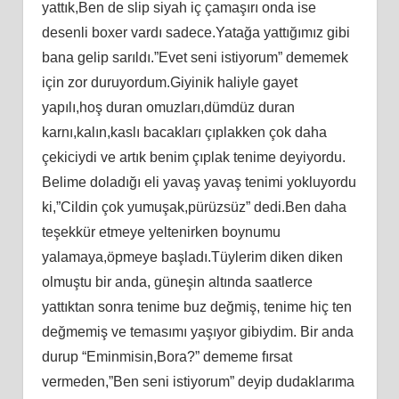
yattık,Ben de slip siyah iç çamaşırı onda ise
desenli boxer vardı sadece.Yatağa yattığımız gibi
bana gelip sarıldı.”Evet seni istiyorum” dememek
için zor duruyordum.Giyinik haliyle gayet
yapılı,hoş duran omuzları,dümdüz duran
karnı,kalın,kaslı bacakları çıplakken çok daha
çekiciydi ve artık benim çıplak tenime deyiyordu.
Belime doladığı eli yavaş yavaş tenimi yokluyordu
ki,”Cildin çok yumuşak,pürüzsüz” dedi.Ben daha
teşekkür etmeye yeltenirken boynumu
yalamaya,öpmeye başladı.Tüylerim diken diken
olmuştu bir anda, güneşin altında saatlerce
yattıktan sonra tenime buz değmiş, tenime hiç ten
değmemiş ve temasımı yaşıyor gibiydim. Bir anda
durup “Eminmisin,Bora?” dememe fırsat
vermeden,”Ben seni istiyorum” deyip dudaklarıma