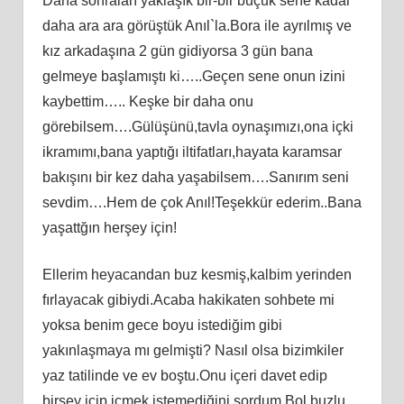
Daha sonraları yaklaşık bir-bir buçuk sene kadar
daha ara ara görüştük Anıl`la.Bora ile ayrılmış ve
kız arkadaşına 2 gün gidiyorsa 3 gün bana
gelmeye başlamıştı ki…..Geçen sene onun izini
kaybettim….. Keşke bir daha onu
görebilsem….Gülüşünü,tavla oynaşımızı,ona içki
ikramımı,bana yaptığı iltifatları,hayata karamsar
bakışını bir kez daha yaşabilsem….Sanırım seni
sevdim….Hem de çok Anıl!Teşekkür ederim..Bana
yaşattğın herşey için!
Ellerim heyacandan buz kesmiş,kalbim yerinden
fırlayacak gibiydi.Acaba hakikaten sohbete mi
yoksa benim gece boyu istediğim gibi
yakınlaşmaya mı gelmişti? Nasıl olsa bizimkiler
yaz tatilinde ve ev boştu.Onu içeri davet edip
birşey içip içmek istemediğini sordum.Bol buzlu