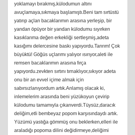
yoklamayı bırakmış,külodumun altını
avuçlamaya,sıkmaya başlamıştı.Beni tam sırtüstü
yatırıp açlan bacaklarımın arasına yerleşip, bir
yandan öpüyor bir yandan külodumu sıyırken
kasıklarıma değen erkekliği sertleşmiş,adeta
kasığımı delercesine baskı yapıyordu.Tanrım! Çok
büyüktü! Göğüs uçlarımı yalıyor ısırıyor,aleti ile
remsen bacaklarımın arasına fırça
yapıyordu.zevkten sırtını tırnaklıyor,sıkıyor adeta
onu bir an evvel içime almak için
sabırsızlanıyordum artık.Anlamış olacak ki,
inlemelerim arasında beni yüzükoyun çevirip
külodumu tamamıyla çıkarıverdi.Tüysüz,daracık
deliğim,etli bembeyaz popom karşısındaydı artık.
Yüzümü yastığa gömmüş onu beklerken,elleri ile
araladığı popoma dilini değidirmeye,deliğimi