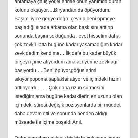
anlamaya çalışıyor,ellerimle onun yanımda duran
kolunu okşuyor….Biryandan da öpüyordum.
Başımı iyice geriye doğru çevirip beni öpmeye
başladığı sırada,arkama olan baskısını arttırıp
sonunda başını soktuğunda , evet hissetim daha
çok zevk”Hatta bugüne kadar yaşamadığım kadar
zevk dedim kendime….İlk defa bu kadar büyük
birşeyi içime alıyordum ama acı yerine zevk ağır
basıyordu…..Beni öpüyor,göğüslerimi
sıkıyor,popoma şaplaklar atıyor ve içimdeki hızını
arttırıyordu…… Çok daha uzun sürmesini
istediğim ama bugüne kadarkilerin en uzunu olan
içimdeki süresi,değişik pozisyonlarda bir müddet
daha devam etti ve sonunda benden aldığı
müsaade ile içime boşaldı Anıl.