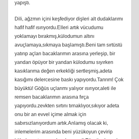
yapıştı.
Dili, ağzmın içini keşfediyor dişleri alt dudaklarımı
hafif hafif ısırıyordu.Elleri artık vücudumu
yoklamayı bırakmış,külodumun altını
avuçlamaya,sıkmaya başlamıştı.Beni tam sırtüstü
yatırıp açlan bacaklarımın arasına yerleşip, bir
yandan öpüyor bir yandan külodumu sıyırken
kasıklarıma değen erkekliği sertleşmiş,adeta
kasığımı delercesine baskı yapıyordu.Tanrım! Çok
büyüktü! Göğüs uçlarımı yalıyor ısırıyor,aleti ile
remsen bacaklarımın arasına fırça
yapıyordu.zevkten sırtını tırnaklıyor,sıkıyor adeta
onu bir an evvel içime almak için
sabırsızlanıyordum artık.Anlamış olacak ki,
inlemelerim arasında beni yüzükoyun çevirip