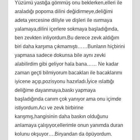
Yüzümü yastığa gömmüş onu beklerken,elleri ile
araladığı popoma dilini değidirmeye,deliğimi
adeta yercesine diliyle ve dişleri ile ısırmaya
yalamaya,dilini içerlere sokmaya başladığında,
ben zevkten inliyordum.Bu derece zevk aldığım
biri daha karşıma çıkmamıştı……Bunların hiçbirini
yapmasa sadece dokunsa bile aynı zevki
alabilirdim gibi geliyor hala bana…… Ne kadar
zaman geçti bilmiyorum bacakları ile bacaklarımı
iyicene açıp,pozisyonu hazırladı.İyice ıslattığı
deliğime dayanmaya,baskı yapmaya
başladığında canım çok yanıyor ama onu içimde
istiyordum.Acı ve zevk birbirine
karışmış,hangisinin daha baskın olduğunu
anlamaya çalışıyor,ellerimle onun yanımda duran
kolunu okşuyor….Biryandan da öpüyordum.