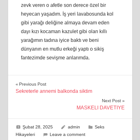
zevk veren o afetle son derece özel bir
heyecan yaşadım. İş yeri lavabosunda kol
gibi yarağı deliğine almaya devam eden
dayı kızı kocaman kazulet gibi olan kıllı
yarağımın tadına iyice baktı ve beni
dünyanın en mutlu erkeği yaptı o sikiş
fantezimde sevişme anlarımda.
Yazı
Previous Post
Sekreterle annemi balkonda siktim
gezinmesi
Next Post
MASKELI DAVETIYE
Şubat 28, 2025
admin
Seks
Hikayeleri
Leave a comment