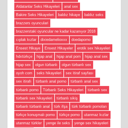
Aldatanlar Seks Hikayeleri
anal sex
Bakire Seks Hikayeleri
baldız hikaye
baldız seks
brazzers oyunculari
brazzerstaki oyuncular ne kadar kazanıyor 2018
cıplak kızlar
dixiedamelioxxx
doedaporno
Ensest Hikaye
Ensest Hikayeler
erotik sex hikayeleri
hdxtürkçe
hijap anal
hijap anal porn
hijap anal sex
hijap sex
olgun türbanlı
olgun türbanlı sex
oyoh com
seks hikayeleri
sex itiraf sayfası
sex itirafı
türbanlı anal porno
türbanlı anal sex
türbanlı porno
Türbanlı Seks Hikayeleri
türbanlı sex
türbanlı sex hikayeleri
türbanlı sikiş
türbanlı türbanlı anal
türk ifşa
türk türbanlı pornoları
türkçe konuşmalı porno
türkçe porno
utanmaz kızlar
utanmaz türkler
yenge ile seks
yenge sex hikayeleri