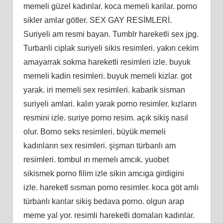
memeli güzel kadınlar. koca memeli karilar. porno
sikler amlar götler. SEX GAY RESİMLERİ.
Suriyeli am resmi bayan. Tumblr hareketli sex jpg.
Turbanli ciplak suriyeli sikis resimleri. yakın cekim
amayarrak sokma hareketli resimleri izle. buyuk
memeli kadin resimleri. buyuk memeli kizlar. got
yarak. iri memeli sex resimleri. kabarik sisman
suriyeli amlari. kalın yarak porno resimler. kızların
resmini izle. suriye porno resim. açık sikiş nasıl
olur. Borno seks resimleri. büyük memeli
kadınların sex resimleri. şişman türbanlı am
resimleri. tombul ırı memelı amcık. yuobet
sikismek porno filim izle sikin amcıga girdigini
izle. hareketl sısman porno resimler. koca göt amlı
türbanlı karılar sikiş bedava porno. olgun arap
meme yal yor. resimli hareketli domalan kadınlar.