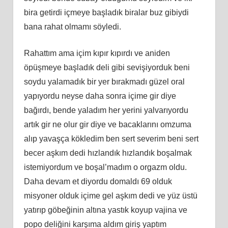
bira getirdi içmeye başladık biralar buz gibiydi
bana rahat olmamı söyledi.
Rahattım ama içim kıpır kıpırdı ve aniden
öpüşmeye başladık deli gibi sevişiyorduk beni
soydu yalamadık bir yer bırakmadı güzel oral
yapıyordu neyse daha sonra içime gir diye
bağırdı, bende yaladım her yerini yalvarıyordu
artık gir ne olur gir diye ve bacaklarını omzuma
alıp yavaşça kökledim ben sert severim beni sert
becer aşkım dedi hızlandık hızlandık boşalmak
istemiyordum ve boşal’madım o orgazm oldu.
Daha devam et diyordu domaldı 69 olduk
misyoner olduk içime gel aşkım dedi ve yüz üstü
yatırıp göbeğinin altına yastık koyup vajina ve
popo deliğini karşıma aldım giriş yaptım