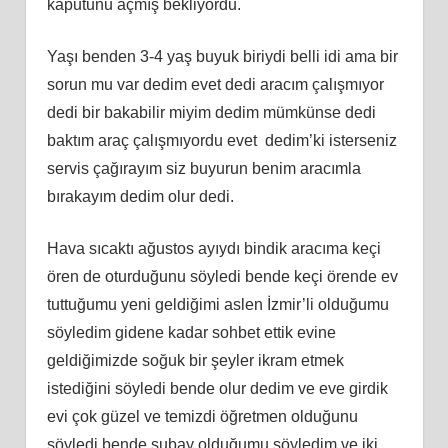
kaputunu açmış bekliyordu.
Yaşı benden 3-4 yaş buyuk biriydi belli idi ama bir
sorun mu var dedim evet dedi aracım çalışmıyor
dedi bir bakabilir miyim dedim mümkünse dedi
baktım araç çalışmıyordu evet dedim’ki isterseniz
servis çağırayım siz buyurun benim aracımla
bırakayım dedim olur dedi.
Hava sıcaktı ağustos ayıydı bindik aracıma keçi
ören de oturduğunu söyledi bende keçi örende ev
tuttuğumu yeni geldiğimi aslen İzmir’li olduğumu
söyledim gidene kadar sohbet ettik evine
geldiğimizde soğuk bir şeyler ikram etmek
istediğini söyledi bende olur dedim ve eve girdik
evi çok güzel ve temizdi öğretmen olduğunu
söyledi bende subay olduğumu söyledim ve iki