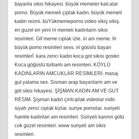
bayanla sikis hikayesi. büyük memeler kalcalar
porno. Büyük memeli çiplak kadın. büyük memeli
kadın resmi. büYükmemeporno video sikiş sikiş.
en guzel en yeni iri memeli kadınlarin sikıs
resimleri. Gif meme cıplak izle. iri am meme. İri
büyük porno resimleri sexs. iri göüslü bayan
resimlerî. kara zencı kadın koca got sıkısı goster.
Koca göğüslü türbanlı am resimleri. KÖYLÜ
KADINLARIN AMCUKLAR RESİMLERI. masaj
gut yalama sex. Sisman arap bayanlarin am ve
göt sikis hikayesi. ŞİŞMAN KADIN AM VE GUT
RESIM. Şişman kadın çirılcıplak videolar indir.
siyah zenci ciplak kizlar. suriye pornolar. suriyeli
hamile kadinlari am resimleri. Süriyeli karının götü
cok güzel resimleri. www suriyeli am sikis
resimleri.