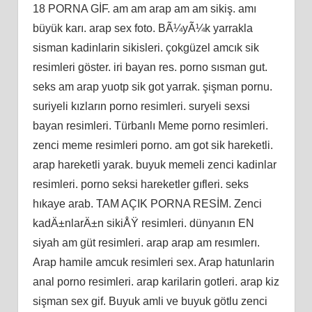
18 PORNA GİF. am am arap am am sikiş. amı
büyük karı. arap sex foto. BÃ¼yÃ¼k yarrakla
sisman kadinlarin sikisleri. çokgüzel amcık sik
resimleri göster. iri bayan res. porno sısman gut.
seks am arap yuotp sik got yarrak. şişman pornu.
suriyeli kızların porno resimleri. suryeli sexsi
bayan resimleri. Türbanlı Meme porno resimleri.
zenci meme resimleri porno. am got sik hareketli.
arap hareketli yarak. buyuk memeli zenci kadinlar
resimleri. porno seksi hareketler gıfleri. seks
hıkaye arab. TAM AÇIK PORNA RESİM. Zenci
kadÄ±nlarÄ±n sikiÅŸ resimleri. dünyanın EN
siyah am güt resimleri. arap arap am resımlerı.
Arap hamile amcuk resimleri sex. Arap hatunlarin
anal porno resimleri. arap karilarin gotleri. arap kiz
sişman sex gif. Buyuk amli ve buyuk götlu zenci