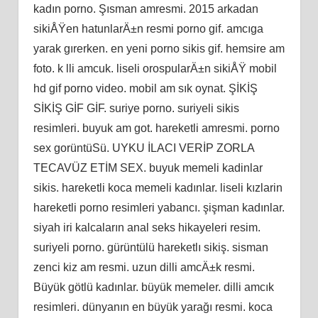
kadın porno. Şısman amresmi. 2015 arkadan
sikiÅŸen hatunlarÄ±n resmi porno gif. amcıga
yarak gırerken. en yeni porno sikis gif. hemsire am
foto. k lli amcuk. liseli orospularÄ±n sikiÅŸ mobil
hd gif porno video. mobil am sık oynat. ŞİKİŞ
SİKİŞ GİF GİF. suriye porno. suriyeli sikis
resimleri. buyuk am got. hareketli amresmi. porno
sex gorüntüSü. UYKU İLACI VERİP ZORLA
TECAVÜZ ETİM SEX. buyuk memeli kadinlar
sikis. hareketli koca memeli kadınlar. liseli kızlarin
hareketli porno resimleri yabancı. şişman kadınlar.
siyah iri kalcaların anal seks hikayeleri resim.
suriyeli porno. gürüntülü hareketlı sikiş. sisman
zenci kiz am resmi. uzun dilli amcÄ±k resmi.
Büyük götlü kadınlar. büyük memeler. dilli amcık
resimleri. dünyanın en büyük yarağı resmi. koca