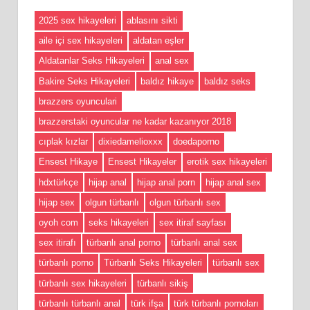
2025 sex hikayeleri
ablasını sikti
aile içi sex hikayeleri
aldatan eşler
Aldatanlar Seks Hikayeleri
anal sex
Bakire Seks Hikayeleri
baldız hikaye
baldız seks
brazzers oyunculari
brazzerstaki oyuncular ne kadar kazanıyor 2018
cıplak kızlar
dixiedamelioxxx
doedaporno
Ensest Hikaye
Ensest Hikayeler
erotik sex hikayeleri
hdxtürkçe
hijap anal
hijap anal porn
hijap anal sex
hijap sex
olgun türbanlı
olgun türbanlı sex
oyoh com
seks hikayeleri
sex itiraf sayfası
sex itirafı
türbanlı anal porno
türbanlı anal sex
türbanlı porno
Türbanlı Seks Hikayeleri
türbanlı sex
türbanlı sex hikayeleri
türbanlı sikiş
türbanlı türbanlı anal
türk ifşa
türk türbanlı pornoları