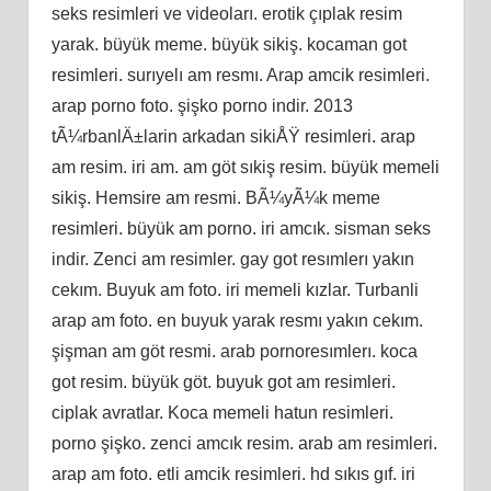
seks resimleri ve videoları. erotik çıplak resim
yarak. büyük meme. büyük sikiş. kocaman got
resimleri. surıyelı am resmı. Arap amcik resimleri.
arap porno foto. şişko porno indir. 2013
tÃ¼rbanlÄ±larin arkadan sikiÅŸ resimleri. arap
am resim. iri am. am göt sıkiş resim. büyük memeli
sikiş. Hemsire am resmi. BÃ¼yÃ¼k meme
resimleri. büyük am porno. iri amcık. sisman seks
indir. Zenci am resimler. gay got resımlerı yakın
cekım. Buyuk am foto. iri memeli kızlar. Turbanli
arap am foto. en buyuk yarak resmı yakın cekım.
şişman am göt resmi. arab pornoresımlerı. koca
got resim. büyük göt. buyuk got am resimleri.
ciplak avratlar. Koca memeli hatun resimleri.
porno şişko. zenci amcık resim. arab am resimleri.
arap am foto. etli amcik resimleri. hd sıkıs gıf. iri