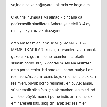
vajina’sına ve bağırıyordu altımda ve boşaldım
O gün tel numarası vs almadık bir daha da
görüşmedik şimdilerde Ankara’ya geleli 3 -4 ay
oldu yine yalnız ve abazayım.
arap am resimleri. amcuklar. şiŞMAN KOCA
MEMELI KARILAR. koca got resımlerı. arap amcık
güzel sikis göt. iri meme resimleri. hareketli
şişman porno. büyük göt resim. etli am resimleri.
arap porno resim. Hd hareketli porno. suriyeli am
resimleri. Arap am resmi. büyük memeli çıplak karı
resimleri. buyuk porno resimleri. en büyük amlar.
süper erotik sikis foto. çıplak manken resimleri. hd
am foto. büyük memeli porno indir. am meme sık
em hareketli foto. sikiş gifi. arap sex resimleri.