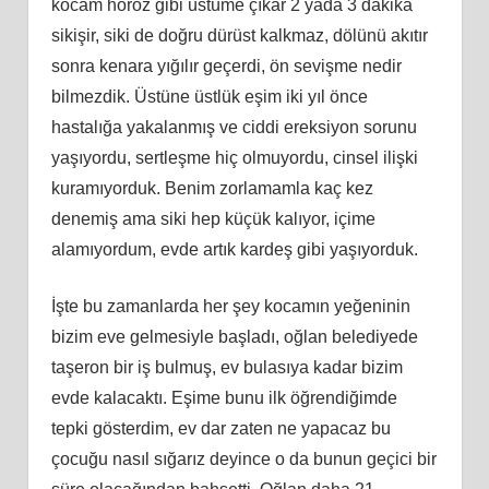
kocam horoz gibi üstüme çıkar 2 yada 3 dakika
sikişir, siki de doğru dürüst kalkmaz, dölünü akıtır
sonra kenara yığılır geçerdi, ön sevişme nedir
bilmezdik. Üstüne üstlük eşim iki yıl önce
hastalığa yakalanmış ve ciddi ereksiyon sorunu
yaşıyordu, sertleşme hiç olmuyordu, cinsel ilişki
kuramıyorduk. Benim zorlamamla kaç kez
denemiş ama siki hep küçük kalıyor, içime
alamıyordum, evde artık kardeş gibi yaşıyorduk.
İşte bu zamanlarda her şey kocamın yeğeninin
bizim eve gelmesiyle başladı, oğlan belediyede
taşeron bir iş bulmuş, ev bulasıya kadar bizim
evde kalacaktı. Eşime bunu ilk öğrendiğimde
tepki gösterdim, ev dar zaten ne yapacaz bu
çocuğu nasıl sığarız deyince o da bunun geçici bir