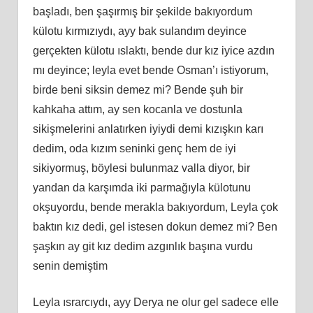
başladı, ben şaşırmış bir şekilde bakıyordum
külotu kırmızıydı, ayy bak sulandım deyince
gerçekten külotu ıslaktı, bende dur kız iyice azdın
mı deyince; leyla evet bende Osman’ı istiyorum,
birde beni siksin demez mi? Bende şuh bir
kahkaha attım, ay sen kocanla ve dostunla
sikişmelerini anlatırken iyiydi demi kızışkın karı
dedim, oda kızım seninki genç hem de iyi
sikiyormuş, böylesi bulunmaz valla diyor, bir
yandan da karşımda iki parmağıyla külotunu
okşuyordu, bende merakla bakıyordum, Leyla çok
baktın kız dedi, gel istesen dokun demez mi? Ben
şaşkın ay git kız dedim azgınlık başına vurdu
senin demiştim
Leyla ısrarcıydı, ayy Derya ne olur gel sadece elle