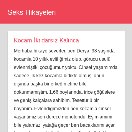
Skip
Seks Hikayeleri
to
content
Kocam İktidarsız Kalınca
Merhaba hikaye severler, ben Derya, 38 yaşında
kocamla 10 yıllık evliliğimiz olup, görücü usulü
evlenmiştik, çocuğumuz yoktu. Cinsel yaşamımda
sadece ilk kez kocamla birlikte olmuş, onun
dışında başka bir erkeğin eline bile
dokunmamıştım. 1.66 boylarında, irice göğüslere
ve geniş kalçalara sahibim. Tesettürlü bir
bayanım. Evlendiğimizden beri kocamla cinsel
yaşantımız son derece monotondu. Eşim amımı
bile yalamaz; yatağa geçer ben bacaklarımı açar