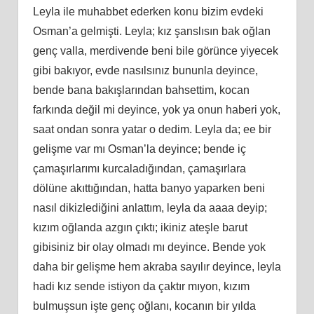
Leyla ile muhabbet ederken konu bizim evdeki
Osman’a gelmişti. Leyla; kız şanslısın bak oğlan
genç valla, merdivende beni bile görünce yiyecek
gibi bakıyor, evde nasılsınız bununla deyince,
bende bana bakışlarından bahsettim, kocan
farkında değil mi deyince, yok ya onun haberi yok,
saat ondan sonra yatar o dedim. Leyla da; ee bir
gelişme var mı Osman’la deyince; bende iç
çamaşırlarımı kurcaladığından, çamaşırlara
dölüne akıttığından, hatta banyo yaparken beni
nasıl dikizlediğini anlattım, leyla da aaaa deyip;
kızım oğlanda azgın çıktı; ikiniz ateşle barut
gibisiniz bir olay olmadı mı deyince. Bende yok
daha bir gelişme hem akraba sayılır deyince, leyla
hadi kız sende istiyon da çaktır mıyon, kızım
bulmuşsun işte genç oğlanı, kocanın bir yılda