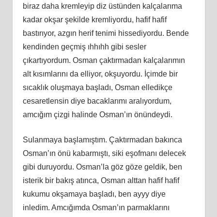
biraz daha kremleyip diz üstünden kalçalarıma
kadar okşar şekilde kremliyordu, hafif hafif
bastırıyor, azgın herif tenimi hissediyordu. Bende
kendinden geçmiş ıhhıhh gibi sesler
çıkartıyordum. Osman çaktırmadan kalçalarımın
alt kısımlarını da elliyor, okşuyordu. İçimde bir
sıcaklık oluşmaya başladı, Osman elledikçe
cesaretlensin diye bacaklarımı aralıyordum,
amcığım çizgi halinde Osman’ın önündeydi.
Sulanmaya başlamıştım. Çaktırmadan bakınca
Osman’ın önü kabarmıştı, siki eşofmanı delecek
gibi duruyordu. Osman’la göz göze geldik, ben
isterik bir bakış atınca, Osman alttan hafif hafif
kukumu okşamaya başladı, ben ayyy diye
inledim. Amcığımda Osman’ın parmaklarını