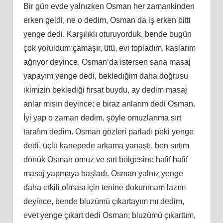
Bir gün evde yalnızken Osman her zamankinden
erken geldi, ne o dedim, Osman da iş erken bitti
yenge dedi. Karşılıklı oturuyorduk, bende bugün
çok yoruldum çamaşır, ütü, evi topladım, kaslarım
ağrıyor deyince, Osman’da istersen sana masaj
yapayım yenge dedi, beklediğim daha doğrusu
ikimizin beklediği fırsat buydu, ay dedim masaj
anlar mısın deyince; e biraz anlarım dedi Osman.
İyi yap o zaman dedim, şöyle omuzlarıma sırt
tarafım dedim. Osman gözleri parladı peki yenge
dedi, üçlü kanepede arkama yanaştı, ben sırtım
dönük Osman omuz ve sırt bölgesine hafif hafif
masaj yapmaya başladı. Osman yalnız yenge
daha etkili olması için tenine dokunmam lazım
deyince, bende bluzümü çıkartayım mı dedim,
evet yenge çıkart dedi Osman; bluzümü çıkarttım,