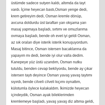
üstümde sadece sutyen kaldı, altımda da tayt
vardı. İçime heyecan bastı,Osman yenge dedi,
krem getireyim dedi, Osman kremle dönüp,
avcuna doldurdu üst taraftan yarı okşama yarı
masaj yapmaya başladı, sırtımı ve omuzlarıma
ovmaya başladı, bende oh evet iyi geldi Osman,
az sık oraları diye isterik isterik konuşuyordum.
Masaj bitince, Osman istersen bacaklarına da
yapayım mı dedi, bende iyi olur valla dedim.
Kanepeye yüz üstü uzandım, Osman nutku
tutuldu, benden cevap bekliyordu, bende ay çıkar
istersen taytı deyince Osman yavaş yavaş taytımı
sıyırdı, bende cilveli cilveli kıçımı oynattım,
külotumla öylece kalakaldım. İkimizde heyecan
içindeydik, Osman ayak bileklerimden
kremlemeye başladı, yavaş yavaş diz altıma geldi,