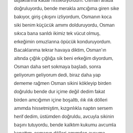
taşaklarına kadar hissediyordum. Osman arada
doğruluyordu, bende merakla amcığıma giren sike
bakıyor, giriş çıkışını izliyordum, Osmanın koca
siki benim küçücük amımı dolduruyordu, Osman
sıkıca bana sarıldı ikimiz tek vücut olmuş,
erkeğimin omuzlarına öpücük konduruyordum.
Bacaklarıma tekrar havaya diktim, Osman’ın
altında çığlık çığlığa sik beni erkeğim diyordum,
Osman daha sert sokmaya başladı, sonra
geliyorum geliyorum dedi, biraz daha yap
dememe rağmen Osman sikini kökleyip birden
doğruldu bende dur içime değil dedim fakat
birden amcığımın içine boşalttı, ılık ılık dölleri
amımda hissetmiştim, kızgınlıkla naptın sersem
herif dedim, üstümden doğruldu, avcuyla sikinin
başını tutuyordu, bende kalktım kukumu avcumla