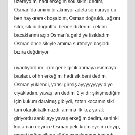
üzereydim, hadi erkeğim sok sikini dedim,
Osman’da amımı bırakmıyor adeta somuruyordu,
ben haykırarak boşaldım, Osman doğruldu, ağzını
sildi, sikini doğrulttu, bende dizlerimi çektim
bacaklarımı açıp Osman’a gel diye fısıldadım,
Osman önce sikiyle amıma sürtmeye başladı,
bızıra değdiriyor
uyarılıyordum, içim gene gıcıklanmaya ısınmaya
başladı, ohhh erkeğim, hadi sik beni dedim.
Osman yüklendi, yarısı girmiş ayyyyyyyyy diye
ciyakladım, yavaş lan dedim, 2 yıldır şikişmediğim
için kukum daralmış gibiydi, zaten kocamın siki
tam olarak kalkmazdı, amıma ilk kez yarak
giriyordu sanki,ayy yavaş erkeğim dedim, seninki
kocaman deyince Osman peki kremleyelim deyip,