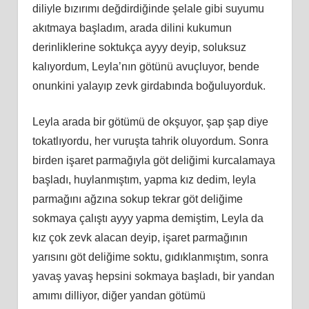
diliyle bızırımı değdirdiğinde şelale gibi suyumu
akıtmaya başladım, arada dilini kukumun
derinliklerine soktukça ayyy deyip, soluksuz
kalıyordum, Leyla’nın götünü avuçluyor, bende
onunkini yalayıp zevk girdabında boğuluyorduk.
Leyla arada bir götümü de okşuyor, şap şap diye
tokatlıyordu, her vuruşta tahrik oluyordum. Sonra
birden işaret parmağıyla göt deliğimi kurcalamaya
başladı, huylanmıştım, yapma kız dedim, leyla
parmağını ağzına sokup tekrar göt deliğime
sokmaya çalıştı ayyy yapma demiştim, Leyla da
kız çok zevk alacan deyip, işaret parmağının
yarısını göt deliğime soktu, gıdıklanmıştım, sonra
yavaş yavaş hepsini sokmaya başladı, bir yandan
amımı dilliyor, diğer yandan götümü