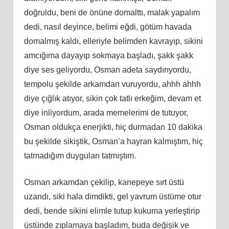
doğruldu, beni de önüne domalttı, malak yapalım
dedi, nasıl deyince, belimi eğdi, götüm havada
domalmış kaldı, elleriyle belimden kavrayıp, sikini
amcığıma dayayıp sokmaya başladı, şakk şakk
diye ses geliyordu, Osman adeta saydırıyordu,
tempolu şekilde arkamdan vuruyordu, ahhh ahhh
diye çığlık atıyor, sikin çok tatlı erkeğim, devam et
diye inliyordum, arada memelerimi de tutuyor,
Osman oldukça enerjikti, hiç durmadan 10 dakika
bu şekilde sikiştik, Osman’a hayran kalmıştım, hiç
tatmadığım duyguları tatmıştım.
Osman arkamdan çekilip, kanepeye sırt üstü
uzandı, siki hala dimdikti, gel yavrum üstüme otur
dedi, bende sikini elimle tutup kukuma yerleştirip
üstünde zıplamaya başladım, buda değişik ve