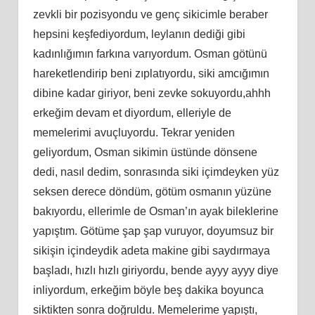
zevkli bir pozisyondu ve genç sikicimle beraber
hepsini keşfediyordum, leylanın dediği gibi
kadınlığımın farkına varıyordum. Osman götünü
hareketlendirip beni zıplatıyordu, siki amcığımın
dibine kadar giriyor, beni zevke sokuyordu,ahhh
erkeğim devam et diyordum, elleriyle de
memelerimi avuçluyordu. Tekrar yeniden
geliyordum, Osman sikimin üstünde dönsene
dedi, nasıl dedim, sonrasında siki içimdeyken yüz
seksen derece döndüm, götüm osmanın yüzüne
bakıyordu, ellerimle de Osman’ın ayak bileklerine
yapıştım. Götüme şap şap vuruyor, doyumsuz bir
sikişin içindeydik adeta makine gibi saydırmaya
başladı, hızlı hızlı giriyordu, bende ayyy ayyy diye
inliyordum, erkeğim böyle beş dakika boyunca
siktikten sonra doğruldu. Memelerime yapıştı,