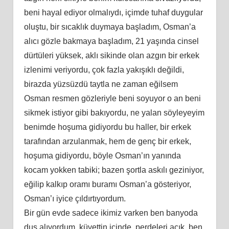
beni hayal ediyor olmalıydı, içimde tuhaf duygular
oluştu, bir sıcaklık duymaya başladım, Osman’a
alıcı gözle bakmaya başladım, 21 yaşında cinsel
dürtüleri yüksek, aklı sikinde olan azgın bir erkek
izlenimi veriyordu, çok fazla yakışıklı değildi,
birazda yüzsüzdü taytla ne zaman eğilsem
Osman resmen gözleriyle beni soyuyor o an beni
sikmek istiyor gibi bakıyordu, ne yalan söyleyeyim
benimde hoşuma gidiyordu bu haller, bir erkek
tarafından arzulanmak, hem de genç bir erkek,
hoşuma gidiyordu, böyle Osman’ın yanında
kocam yokken tabiki; bazen şortla askılı geziniyor,
eğilip kalkıp oramı buramı Osman’a gösteriyor,
Osman’ı iyice çıldırtıyordum.
Bir gün evde sadece ikimiz varken ben banyoda
duş alıyordum, küvettin içinde, perdeleri açık, ben