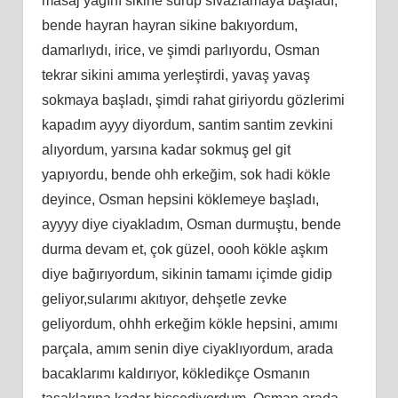
masaj yağını sikine sürüp sıvazlamaya başladı,
bende hayran hayran sikine bakıyordum,
damarlıydı, irice, ve şimdi parlıyordu, Osman
tekrar sikini amıma yerleştirdi, yavaş yavaş
sokmaya başladı, şimdi rahat giriyordu gözlerimi
kapadım ayyy diyordum, santim santim zevkini
alıyordum, yarsına kadar sokmuş gel git
yapıyordu, bende ohh erkeğim, sok hadi kökle
deyince, Osman hepsini köklemeye başladı,
ayyyy diye ciyakladım, Osman durmuştu, bende
durma devam et, çok güzel, oooh kökle aşkım
diye bağırıyordum, sikinin tamamı içimde gidip
geliyor,sularımı akıtıyor, dehşetle zevke
geliyordum, ohhh erkeğim kökle hepsini, amımı
parçala, amım senin diye ciyaklıyordum, arada
bacaklarımı kaldırıyor, kökledikçe Osmanın