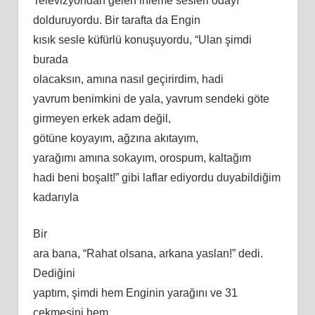
Televizyondan gelen inleme sesleri odayı
dolduruyordu. Bir tarafta da Engin
kısık sesle küfürlü konuşuyordu, “Ulan şimdi
burada
olacaksın,
am
ına nasıl geçirirdim, hadi
yavrum benimkini de yala, yavrum sendeki göte
girmeyen erkek adam değil,
götüne koyayım, ağzına akıtayım,
yarağımı amına sokayım, orospum, kaltağım
hadi beni boşalt!” gibi laflar ediyordu duyabildiğim
kadarıyla
Bir
ara bana, “Rahat olsana, arkana yaslan!” dedi.
Dediğini
yaptım, şimdi hem Enginin yarağını ve 31
çekmesini hem