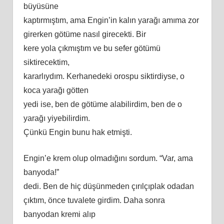
büyüsüne
kaptırmıştım, ama Engin’in kalın yarağı
am
ıma zor
girerken götüme nasıl girecekti. Bir
kere yola çıkmıştım ve bu sefer götümü
siktirecektim,
kararlıydım. Kerhanedeki orospu siktirdiyse, o
koca yarağı götten
yedi ise, ben de götüme alabilirdim, ben de o
yarağı yiyebilirdim.
Çünkü Engin bunu hak etmişti.
Engin’e krem olup olmadığını sordum. “Var, ama
banyoda!”
dedi. Ben de hiç düşünmeden çırılçıplak odadan
çıktım, önce tuvalete girdim. Daha sonra
banyodan kremi alıp