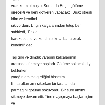
vıcık krem olmuştu. Sonunda Engin götüme
girecekti ve
beni
götveren yapacaktı. Biraz stresli
idim ve kendimi
sıkıyordum. Engin kalçalarımdan tutup beni
sabitledi, “Fazla
hareket etme ve kendini sı
kma
, bana bırak
kendini!” dedi.
Taş gibi ve dimdik yarağını kalçalarımın
arasında sürtmeye başladı. Götüme sokacak diye
beklerken,
yarağın
am
ıma girdiğini hissetim.
Bir taraftan
am
ı sikerken bir taraftan da
parmağını götüme sokuyordu. Bir süre
am
ımı
sikmeye devam etti. Yine mayışmaya başlamıştım
ve