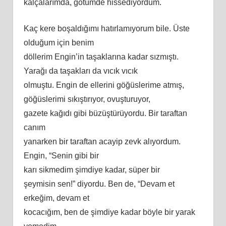
kalçalarımda, götümde hissediyordum.
Kaç kere boşaldığımı
hat
ırlamıyorum bile. Üste
olduğum için benim
döllerim Engin’in taşaklarına kadar sızmıştı.
Yarağı da taşakları da vıcık vıcık
olmuştu. Engin de ellerini göğüslerime atmış,
göğüslerimi sıkıştırıyor, ovuşturuyor,
gazete kağıdı gibi büzüştürüyordu. Bir taraftan
canım
yanarken bir taraftan acayip zevk alıyordum.
Engin, “Senin gibi bir
karı
sikmedim
şimdiye kadar, süper bir
şeymisin sen!” diyordu. Ben de, “Devam et
erkeğim, devam et
kocacığım, ben de şimdiye kadar böyle bir yarak