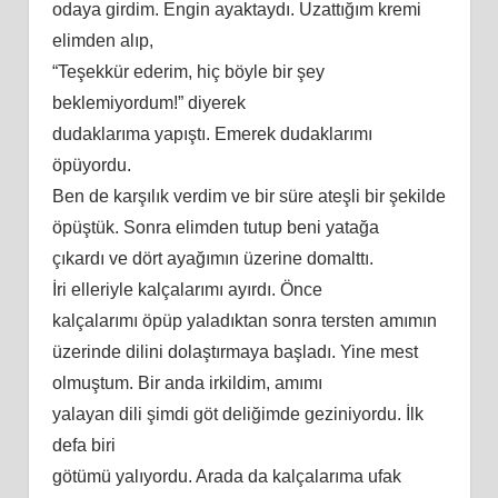
odaya girdim. Engin ayaktaydı. Uzattığım kremi
elimden alıp,
“Teşekkür ederim, hiç böyle bir şey
beklemiyordum!” diyerek
dudaklarıma yapıştı. Emerek dudaklarımı
öpüyordu.
Ben de karşılık verdim ve bir süre ateşli bir şekilde
öpüştük. Sonra elimden tutup
beni
yatağa
çıkardı ve dört ayağımın üzerine domalttı.
İri elleriyle kalçalarımı ayırdı. Önce
kalçalarımı öpüp yaladıktan sonra tersten
am
ımın
üzerinde dilini dolaştırmaya başladı. Yine mest
olmuştum. Bir anda irkildim,
am
ımı
yalayan dili şimdi göt deliğimde geziniyordu. İlk
defa biri
götümü yalıyordu. Arada da kalçalarıma ufak