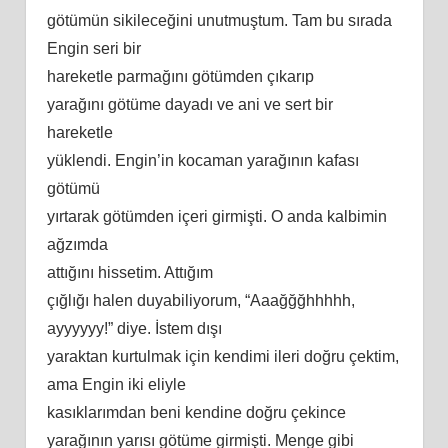
götümün sikileceğini unutmuştum. Tam bu sırada
Engin seri bir
hareketle parmağını götümden çıkarıp
yarağını götüme dayadı ve ani ve sert bir
hareketle
yüklendi. Engin’in kocaman yarağının kafası
götümü
yırtarak götümden içeri girmişti. O anda kalbimin
ağzımda
attığını hissetim. Attığım
çığlığı halen duyabiliyorum, “Aaağğğhhhhh,
ayyyyyy!” diye. İ
stem
dışı
yaraktan kurtulmak için kendimi ileri doğru çektim,
ama Engin iki eliyle
kasıklarımdan beni kendine doğru çekince
yarağının yarısı götüme girmişti. Menge gibi