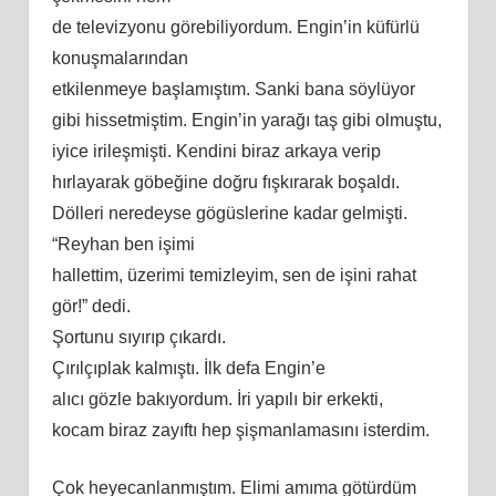
de televizyonu görebiliyordum. Engin’in küfürlü
konuşmalarından
etkilenmeye başlamıştım. Sanki bana söylüyor
gibi hissetmiş
tim
. Engin’in yarağı taş gibi olmuştu,
iyice irileşmişti. Kendini biraz arkaya verip
hırlayarak göbeğ
ine
doğru fışkırarak boşaldı.
Dölleri neredeyse gögüslerine kadar gelmişti.
“Reyhan ben işimi
hallettim, üzerimi temizleyim, sen de işini rahat
gör!” dedi.
Şortunu sıyırıp çıkardı.
Çırılçıplak kalmıştı. İlk defa Engin’e
alıcı gözle bakıyordum. İri yapılı bir erkekti,
kocam biraz zayıftı hep şişmanlamasını
isterdim
.
Çok heyecanlanmıştım. Elimi
am
ıma götürdüm