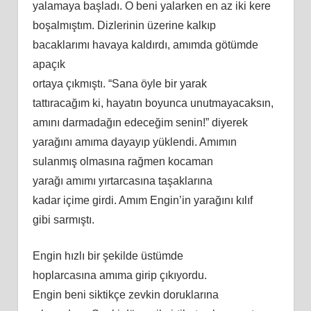
yalamaya başladı. O beni yalarken en az iki kere
boşalmıştım. Dizlerinin üzerine kalkıp
bacaklarımı havaya kaldırdı, amımda götümde
apaçık
ortaya çıkmıştı. “Sana öyle bir yarak
tattıracağım ki, hayatın boyunca unutmayacaksın,
amını darmadağın edeceğim senin!” diyerek
yarağını amıma dayayıp yüklendi. Amımın
sulanmış olmasına rağmen kocaman
yarağı
am
ımı yırtarcasına taşaklarına
kadar içime girdi. Amım Engin’in yarağını kılıf
gibi sarmıştı.
Engin hızlı bir şekilde üstümde
hoplarcasına
am
ıma girip çıkıyordu.
Engin
beni
siktikçe zevkin doruklarına