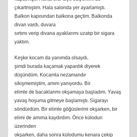
çıkartmıştım. Hala salonda yer ayarlamıştı.
Balkon kapısından balkona geçtim. Balkonda
divan vardı, duvara
sırtımı verip divana ayaklarımı uzatıp bir sigara
yaktım.
Keşke kocam da yanımda olsaydı,
şimdi burada kaçamak yapardık diyerek
düşündüm. Kocamla nezamandır
sikişmemiş
tim
, amım yanıyordu. Bir
elimle de bacaklarımı okşamaya başladım. Yavaş
yavaş hoşuma gitmeye başlamıştı. Sigarayı
söndürdüm. Bir elimle göğüslerimi okşarken, bir
elimi de
am
ıma kaydırdım. Önce külodun
üzerinden
okşarken, daha sonra külodumu kenara çekip