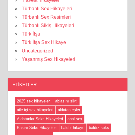
Travesti hikayeleri
Türbanlı Sex Hikayeleri
Türbanlı Sex Resimleri
Türbanlı Sikiş Hikayeleri
Türk İfşa
Türk İfşa Sex Hikaye
Uncategorized
Yaşanmış Sex Hikayeleri
ETIKETLER
2025 sex hikayeleri
ablasını sikti
aile içi sex hikayeleri
aldatan eşler
Aldatanlar Seks Hikayeleri
anal sex
Bakire Seks Hikayeleri
baldız hikaye
baldız seks