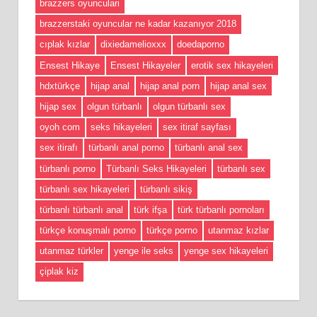
brazzers oyunculari
brazzerstaki oyuncular ne kadar kazanıyor 2018
cıplak kızlar
dixiedamelioxxx
doedaporno
Ensest Hikaye
Ensest Hikayeler
erotik sex hikayeleri
hdxtürkçe
hijap anal
hijap anal porn
hijap anal sex
hijap sex
olgun türbanlı
olgun türbanlı sex
oyoh com
seks hikayeleri
sex itiraf sayfası
sex itirafı
türbanlı anal porno
türbanlı anal sex
türbanlı porno
Türbanlı Seks Hikayeleri
türbanlı sex
türbanlı sex hikayeleri
türbanlı sikiş
türbanlı türbanlı anal
türk ifşa
türk türbanlı pornoları
türkçe konuşmalı porno
türkçe porno
utanmaz kızlar
utanmaz türkler
yenge ile seks
yenge sex hikayeleri
çiplak kiz