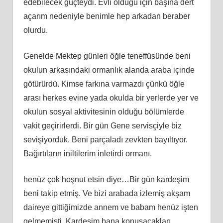
edebilecek güçteydi. Evli olduğu için başına dert
açarım nedeniyle benimle hep arkadan beraber
olurdu.
Genelde Mektep günleri öğle teneffüsünde beni
okulun arkasındaki ormanlık alanda araba içinde
götürürdü. Kimse farkına varmazdı çünkü öğle
arası herkes evine yada okulda bir yerlerde yer ve
okulun sosyal aktivitesinin olduğu bölümlerde
vakit geçirirlerdi. Bir gün Gene servisçiyle biz
sevişiyorduk. Beni parçaladı zevkten bayıltıyor.
Bağırtıların iniltilerim inletirdi ormanı.
henüz çok hoşnut etsin diye…Bir gün kardeşim
beni takip etmiş. Ve bizi arabada izlemiş akşam
daireye gittiğimizde annem ve babam henüz işten
gelmemişti. Kardeşim bana konuşacakları