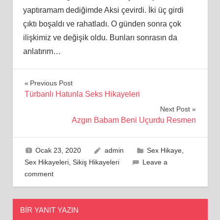
yaptıramam dediğimde Aksi çevirdi. İki üç girdi
çıktı boşaldı ve rahatladı. O günden sonra çok
ilişkimiz ve değişik oldu. Bunları sonrasın da
anlatırım…
Yazı
Previous Post
Türbanlı Hatunla Seks Hikayeleri
gezinmesi
Next Post
Azgın Babam Beni Uçurdu Resmen
Ocak 23, 2020
admin
Sex Hikaye
,
Sex Hikayeleri
,
Sikiş Hikayeleri
Leave a
comment
BIR YANIT YAZIN