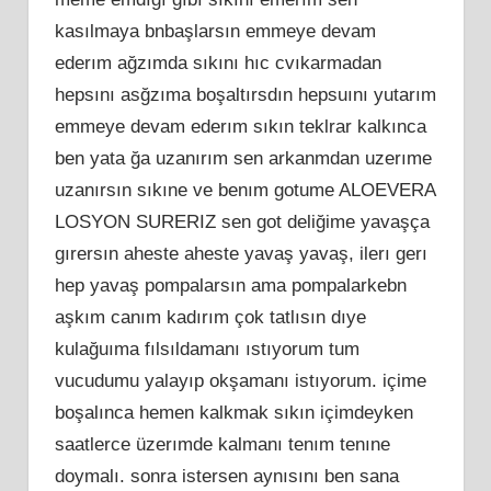
kasılmaya bnbaşlarsın emmeye devam
ederım ağzımda sıkını hıc cvıkarmadan
hepsını asğzıma boşaltırsdın hepsuını yutarım
emmeye devam ederım sıkın teklrar kalkınca
ben yata ğa uzanırım sen arkanmdan uzerıme
uzanırsın sıkıne ve benım gotume ALOEVERA
LOSYON SURERIZ sen got deliğime yavaşça
gırersın aheste aheste yavaş yavaş, ilerı gerı
hep yavaş pompalarsın ama pompalarkebn
aşkım canım kadırım çok tatlısın dıye
kulağuıma fılsıldamanı ıstıyorum tum
vucudumu yalayıp okşamanı istıyorum. içime
boşalınca hemen kalkmak sıkın içimdeyken
saatlerce üzerımde kalmanı tenım tenıne
doymalı. sonra istersen aynısını ben sana