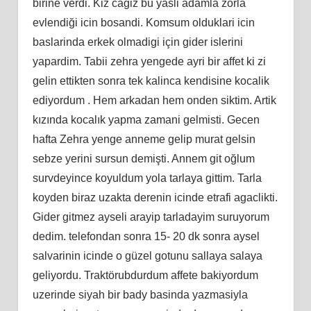
birine verdi. Kiz cagiz bu yasli adamla zorla
evlendiği icin bosandi. Komsum olduklari icin
baslarinda erkek olmadigi için gider islerini
yapardim. Tabii zehra yengede ayri bir affet ki zi
gelin ettikten sonra tek kalinca kendisine kocalik
ediyordum . Hem arkadan hem onden siktim. Artik
kızında kocalık yapma zamani gelmisti. Gecen
hafta Zehra yenge anneme gelip murat gelsin
sebze yerini sursun demişti. Annem git oğlum
survdeyince koyuldum yola tarlaya gittim. Tarla
koyden biraz uzakta derenin icinde etrafi agaclikti.
Gider gitmez ayseli arayip tarladayim suruyorum
dedim. telefondan sonra 15- 20 dk sonra aysel
salvarinin icinde o güzel gotunu sallaya salaya
geliyordu. Traktörubdurdum affete bakiyordum
uzerinde siyah bir bady basinda yazmasiyla