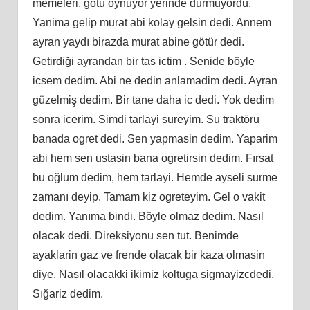
memeleri, gotu oynuyor yerinde durmuyordu.
Yanima gelip murat abi kolay gelsin dedi. Annem
ayran yaydı birazda murat abine götür dedi.
Getirdiği ayrandan bir tas ictim . Senide böyle
icsem dedim. Abi ne dedin anlamadim dedi. Ayran
güzelmiş dedim. Bir tane daha ic dedi. Yok dedim
sonra icerim. Simdi tarlayi sureyim. Su traktöru
banada ogret dedi. Sen yapmasin dedim. Yaparim
abi hem sen ustasin bana ogretirsin dedim. Fırsat
bu oğlum dedim, hem tarlayi. Hemde ayseli surme
zamanı deyip. Tamam kiz ogreteyim. Gel o vakit
dedim. Yanıma bindi. Böyle olmaz dedim. Nasıl
olacak dedi. Direksiyonu sen tut. Benimde
ayaklarin gaz ve frende olacak bir kaza olmasin
diye. Nasıl olacakki ikimiz koltuga sigmayizcdedi.
Sığariz dedim.