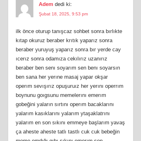
Adem
dedi ki:
Şubat 18, 2025, 9:53 pm
ilk önce oturup tanışcaz sohbet sonra bırlıkte
kıtap okuruz beraber krıtık yaparız sonra
beraber yuruyuş yaparız sonra bır yerde cay
ıcerız sonra odamıza cekılırız uzanırız
beraber ben senı soyarım sen benı soyarsın
ben sana her yerıne masaj yapar okşar
operım sevışırız opuşuruız her yerını operrım
boynunu goıgsunu memelerını emerım
gobeğini yaların sırtını operım bacaklarını
yalarım kasıklarını yalarım ytaşaklatrını
yalarım en son sıkını emmeye başlarım yavaş
ça aheste aheste tatlı tastlı cuk cuk bebeğin
meme emdığı gıbı sıkını emerım sen