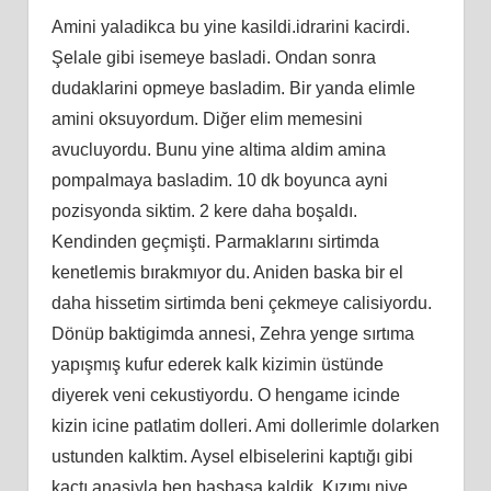
Amini yaladikca bu yine kasildi.idrarini kacirdi.
Şelale gibi isemeye basladi. Ondan sonra
dudaklarini opmeye basladim. Bir yanda elimle
amini oksuyordum. Diğer elim memesini
avucluyordu. Bunu yine altima aldim amina
pompalmaya basladim. 10 dk boyunca ayni
pozisyonda siktim. 2 kere daha boşaldı.
Kendinden geçmişti. Parmaklarını sirtimda
kenetlemis bırakmıyor du. Aniden baska bir el
daha hissetim sirtimda beni çekmeye calisiyordu.
Dönüp baktigimda annesi, Zehra yenge sırtıma
yapışmış kufur ederek kalk kizimin üstünde
diyerek veni cekustiyordu. O hengame icinde
kizin icine patlatim dolleri. Ami dollerimle dolarken
ustunden kalktim. Aysel elbiselerini kaptığı gibi
kaçtı anasiyla ben basbasa kaldik. Kızımı niye