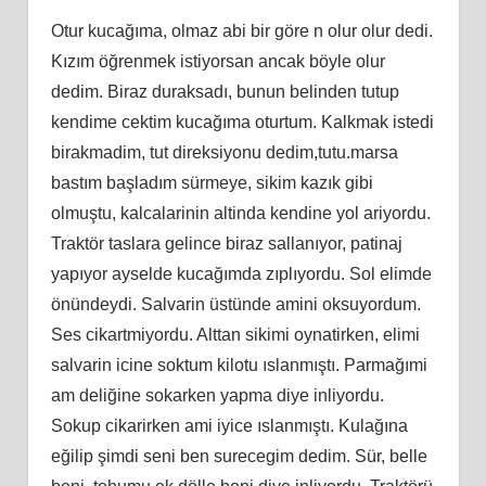
Otur kucağıma, olmaz abi bir göre n olur olur dedi.
Kızım öğrenmek istiyorsan ancak böyle olur
dedim. Biraz duraksadı, bunun belinden tutup
kendime cektim kucağıma oturtum. Kalkmak istedi
birakmadim, tut direksiyonu dedim,tutu.marsa
bastım başladım sürmeye, sikim kazık gibi
olmuştu, kalcalarinin altinda kendine yol ariyordu.
Traktör taslara gelince biraz sallanıyor, patinaj
yapıyor ayselde kucağımda zıplıyordu. Sol elimde
önündeydi. Salvarin üstünde amini oksuyordum.
Ses cikartmiyordu. Alttan sikimi oynatirken, elimi
salvarin icine soktum kilotu ıslanmıştı. Parmağımi
am deliğine sokarken yapma diye inliyordu.
Sokup cikarirken ami iyice ıslanmıştı. Kulağına
eğilip şimdi seni ben surecegim dedim. Sür, belle