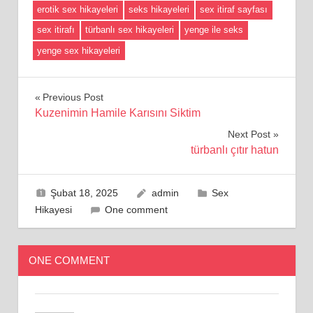
erotik sex hikayeleri
seks hikayeleri
sex itiraf sayfası
sex itirafı
türbanlı sex hikayeleri
yenge ile seks
yenge sex hikayeleri
Yazı
Previous Post
Kuzenimin Hamile Karısını Siktim
gezinmesi
Next Post
türbanlı çıtır hatun
Şubat 18, 2025
admin
Sex
Hikayesi
One comment
ONE COMMENT