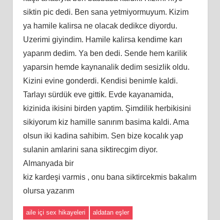
siktin pic dedi. Ben sana yetmiyormuyum. Kizim
ya hamile kalirsa ne olacak dedikce diyordu.
Uzerimi giyindim. Hamile kalirsa kendime karı
yaparım dedim. Ya ben dedi. Sende hem karilik
yaparsin hemde kaynanalik dedim sesizlik oldu.
Kizini evine gonderdi. Kendisi benimle kaldi.
Tarlayı sürdük eve gittik. Evde kayanamida,
kizinida ikisini birden yaptim. Şimdilik herbikisini
sikiyorum kiz hamille sanırım basima kaldi. Ama
olsun iki kadina sahibim. Sen bize kocalık yap
sulanin amlarini sana siktirecgim diyor.
Almanyada bir
kiz kardeşi varmis , onu bana siktircekmis bakalım
olursa yazarım
aile içi sex hikayeleri
aldatan eşler