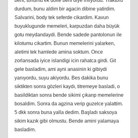
beni, tohumu ek dölle beni diye inliyordu. Traktörü
durdum, bunu aldim bir agacin dibine yatirdim.
Salvarini, body tek seferde cikardim. Kavun
buyuklugunde memeleri, karpuzdan daha büyük
gotu meydandaydi. Bende sadede pantolonun ile
kilotumu cikartim. Bunun memelerini yalarken,
aletimi tek hamlede amina soktum. Once
zorlansada iyice islandigi icin rahatca girdi. Git
gele basladim, ami ayni anasinin ki gibiydi
yanıyordu, suyu akiyordu. Bes dakika bunu
siktikten sonra gözleri kaydı, titremeye basladi, o
basildiktan sonra bende sikimi çıkarıp memelerine
bosaldim. Sonra da agzina verip guzelce yalattim.
5 dkk sonra buna yalla dedim. Başladı saksoya
sikim kazık gibi olmustu. Bende amini yalamaya
basladim.