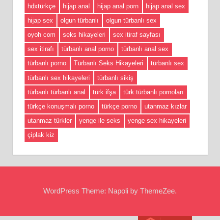
hdxtürkçe
hijap anal
hijap anal porn
hijap anal sex
hijap sex
olgun türbanlı
olgun türbanlı sex
oyoh com
seks hikayeleri
sex itiraf sayfası
sex itirafı
türbanlı anal porno
türbanlı anal sex
türbanlı porno
Türbanlı Seks Hikayeleri
türbanlı sex
türbanlı sex hikayeleri
türbanlı sikiş
türbanlı türbanlı anal
türk ifşa
türk türbanlı pornoları
türkçe konuşmalı porno
türkçe porno
utanmaz kızlar
utanmaz türkler
yenge ile seks
yenge sex hikayeleri
çiplak kiz
WordPress Theme: Napoli by ThemeZee.