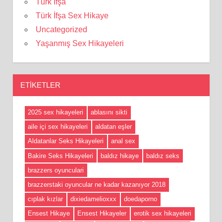
Türk İfşa
Türk İfşa Sex Hikaye
Uncategorized
Yaşanmış Sex Hikayeleri
ETIKETLER
2025 sex hikayeleri
ablasını sikti
aile içi sex hikayeleri
aldatan eşler
Aldatanlar Seks Hikayeleri
anal sex
Bakire Seks Hikayeleri
baldız hikaye
baldız seks
brazzers oyunculari
brazzerstaki oyuncular ne kadar kazanıyor 2018
cıplak kızlar
dixiedamelioxxx
doedaporno
Ensest Hikaye
Ensest Hikayeler
erotik sex hikayeleri