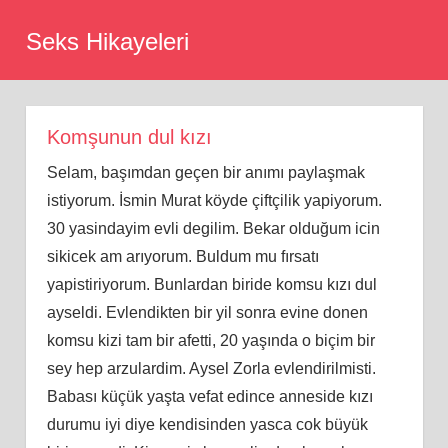
Skip
Seks Hikayeleri
to
content
Komşunun dul kızı
Selam, başımdan geçen bir anımı paylaşmak
istiyorum. İsmin Murat köyde çiftçilik yapiyorum.
30 yasindayim evli degilim. Bekar olduğum icin
sikicek am arıyorum. Buldum mu fırsatı
yapistiriyorum. Bunlardan biride komsu kızı dul
ayseldi. Evlendikten bir yil sonra evine donen
komsu kizi tam bir afetti, 20 yaşında o biçim bir
sey hep arzulardim. Aysel Zorla evlendirilmisti.
Babası küçük yaşta vefat edince anneside kızı
durumu iyi diye kendisinden yasca cok büyük