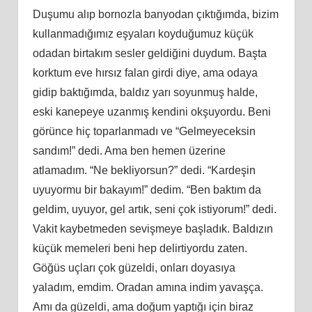
Duşumu alıp bornozla banyodan çıktığımda, bizim
kullanmadığımız eşyaları koyduğumuz küçük
odadan birtakım sesler geldiğini duydum. Başta
korktum eve hırsız falan girdi diye, ama odaya
gidip baktığımda, baldız yarı soyunmuş halde,
eski kanepeye uzanmış kendini okşuyordu. Beni
görünce hiç toparlanmadı ve “Gelmeyeceksin
sandım!” dedi. Ama ben hemen üzerine
atlamadım. “Ne bekliyorsun?” dedi. “Kardeşin
uyuyormu bir bakayım!” dedim. “Ben baktım da
geldim, uyuyor, gel artık, seni çok istiyorum!” dedi.
Vakit kaybetmeden sevişmeye başladık. Baldızın
küçük memeleri beni hep delirtiyordu zaten.
Göğüs uçları çok güzeldi, onları doyasıya
yaladım, emdim. Oradan amına indim yavaşça.
Amı da güzeldi, ama doğum yaptığı için biraz