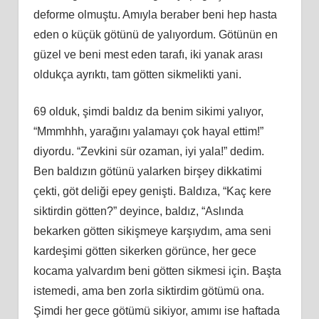
deforme olmuştu. Amıyla beraber beni hep hasta
eden o küçük götünü de yalıyordum. Götünün en
güzel ve beni mest eden tarafı, iki yanak arası
oldukça ayrıktı, tam götten sikmelikti yani.
69 olduk, şimdi baldız da benim sikimi yalıyor,
“Mmmhhh, yarağını yalamayı çok hayal ettim!”
diyordu. “Zevkini sür ozaman, iyi yala!” dedim.
Ben baldızın götünü yalarken birşey dikkatimi
çekti, göt deliği epey genişti. Baldıza, “Kaç kere
siktirdin götten?” deyince, baldız, “Aslında
bekarken götten sikişmeye karşıydım, ama seni
kardeşimi götten sikerken görünce, her gece
kocama yalvardım beni götten sikmesi için. Başta
istemedi, ama ben zorla siktirdim götümü ona.
Şimdi her gece götümü sikiyor, amımı ise haftada