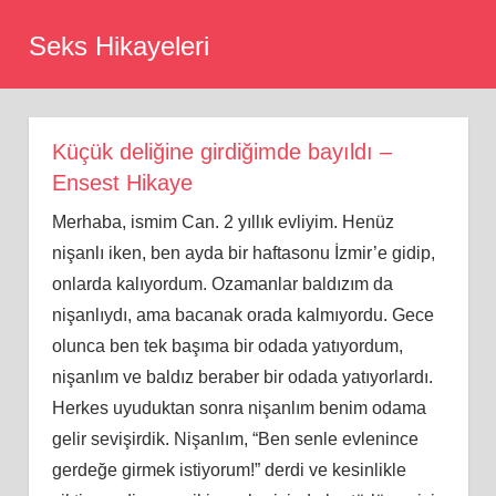
Skip
Seks Hikayeleri
to
content
Küçük deliğine girdiğimde bayıldı –
Ensest Hikaye
Merhaba, ismim Can. 2 yıllık evliyim. Henüz
nişanlı iken, ben ayda bir haftasonu İzmir’e gidip,
onlarda kalıyordum. Ozamanlar baldızım da
nişanlıydı, ama bacanak orada kalmıyordu. Gece
olunca ben tek başıma bir odada yatıyordum,
nişanlım ve baldız beraber bir odada yatıyorlardı.
Herkes uyuduktan sonra nişanlım benim odama
gelir sevişirdik. Nişanlım, “Ben senle evlenince
gerdeğe girmek istiyorum!” derdi ve kesinlikle