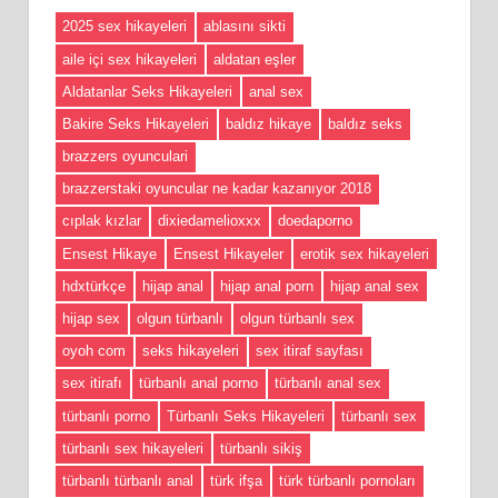
2025 sex hikayeleri
ablasını sikti
aile içi sex hikayeleri
aldatan eşler
Aldatanlar Seks Hikayeleri
anal sex
Bakire Seks Hikayeleri
baldız hikaye
baldız seks
brazzers oyunculari
brazzerstaki oyuncular ne kadar kazanıyor 2018
cıplak kızlar
dixiedamelioxxx
doedaporno
Ensest Hikaye
Ensest Hikayeler
erotik sex hikayeleri
hdxtürkçe
hijap anal
hijap anal porn
hijap anal sex
hijap sex
olgun türbanlı
olgun türbanlı sex
oyoh com
seks hikayeleri
sex itiraf sayfası
sex itirafı
türbanlı anal porno
türbanlı anal sex
türbanlı porno
Türbanlı Seks Hikayeleri
türbanlı sex
türbanlı sex hikayeleri
türbanlı sikiş
türbanlı türbanlı anal
türk ifşa
türk türbanlı pornoları