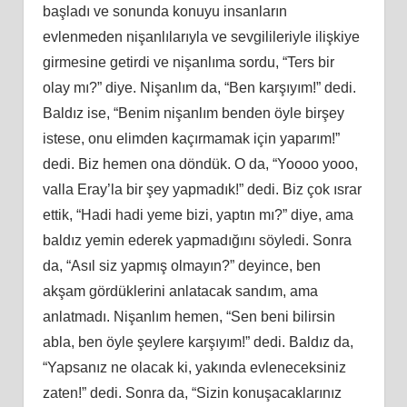
başladı ve sonunda konuyu insanların
evlenmeden nişanlılarıyla ve sevgilileriyle ilişkiye
girmesine getirdi ve nişanlıma sordu, “Ters bir
olay mı?” diye. Nişanlım da, “Ben karşıyım!” dedi.
Baldız ise, “Benim nişanlım benden öyle birşey
istese, onu elimden kaçırmamak için yaparım!”
dedi. Biz hemen ona döndük. O da, “Yoooo yooo,
valla Eray’la bir şey yapmadık!” dedi. Biz çok ısrar
ettik, “Hadi hadi yeme bizi, yaptın mı?” diye, ama
baldız yemin ederek yapmadığını söyledi. Sonra
da, “Asıl siz yapmış olmayın?” deyince, ben
akşam gördüklerini anlatacak sandım, ama
anlatmadı. Nişanlım hemen, “Sen beni bilirsin
abla, ben öyle şeylere karşıyım!” dedi. Baldız da,
“Yapsanız ne olacak ki, yakında evleneceksiniz
zaten!” dedi. Sonra da, “Sizin konuşacaklarınız