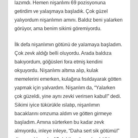
lazımdı. Hemen nişanlımı 69 pozisyonuna
getirdim ve yalaşmaya başladık. Çok güzel
yalıyordum nişanlımın amını. Baldız beni yalarken
görüyor, ama benim sikimi göremiyordu.
İlk defa nişanlımın götünü de yalamaya başladım.
Çok zevk aldığı belli oluyordu. Arada baldıza
bakıyordum, göğüsleri fora etmiş kendini
okşuyordu. Nişanlımı altıma alıp, kulak
memelerini emerken, kulağına fısıldayarak götten
yapmak için yalvardım. Nişanlım da, “Yalarken
çok güzeldi, yine aynı zevki verirsen kabul!” dedi.
Sikimi iyice tükürükle ıslatıp, nişanlımın
bacaklarını omzuma aldım ve götten girmeye
başladım. Amına sürterken bu kadar zevk
almıyordu, inleye inleye, “Daha sert sik götümü!”