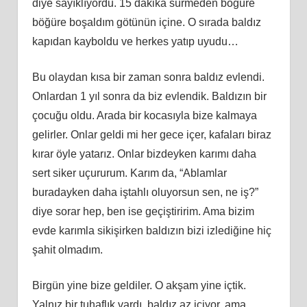
diye sayıklıyordu. 15 dakika sürmeden böğüre
böğüre boşaldım götünün içine. O sırada baldız
kapıdan kayboldu ve herkes yatıp uyudu…
Bu olaydan kısa bir zaman sonra baldız evlendi.
Onlardan 1 yıl sonra da biz evlendik. Baldızın bir
çocuğu oldu. Arada bir kocasıyla bize kalmaya
gelirler. Onlar geldi mi her gece içer, kafaları biraz
kırar öyle yatarız. Onlar bizdeyken karımı daha
sert siker uçururum. Karım da, “Ablamlar
buradayken daha iştahlı oluyorsun sen, ne iş?”
diye sorar hep, ben ise geçiştiririm. Ama bizim
evde karımla sikişirken baldızın bizi izlediğine hiç
şahit olmadım.
Birgün yine bize geldiler. O akşam yine içtik.
Yalnız bir tuhaflık vardı, baldız az içiyor, ama