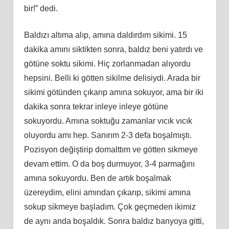
bir!” dedi.
Baldızı altıma alıp, amına daldırdım sikimi. 15
dakika amını siktikten sonra, baldız beni yatırdı ve
götüne soktu sikimi. Hiç zorlanmadan alıyordu
hepsini. Belli ki götten sikilme delisiydi. Arada bir
sikimi götünden çıkarıp amına sokuyor, ama bir iki
dakika sonra tekrar inleye inleye götüne
sokuyordu. Amına soktuğu zamanlar vıcık vıcık
oluyordu amı hep. Sanırım 2-3 defa boşalmıştı.
Pozisyon değiştirip domalttım ve götten sikmeye
devam ettim. O da boş durmuyor, 3-4 parmağını
amına sokuyordu. Ben de artık boşalmak
üzereydim, elini amından çıkarıp, sikimi amına
sokup sikmeye başladım. Çok geçmeden ikimiz
de aynı anda boşaldık. Sonra baldız banyoya gitti,