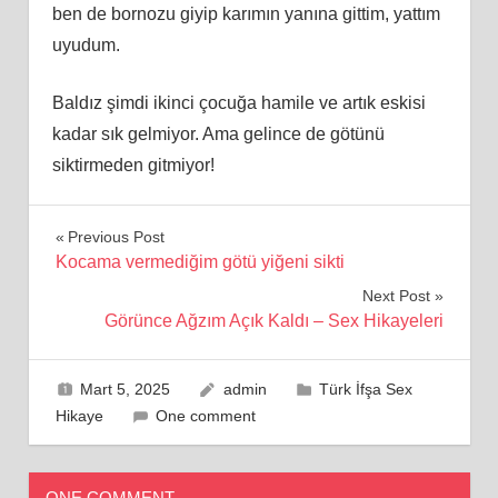
ben de bornozu giyip karımın yanına gittim, yattım
uyudum.
Baldız şimdi ikinci çocuğa hamile ve artık eskisi
kadar sık gelmiyor. Ama gelince de götünü
siktirmeden gitmiyor!
Yazı
Previous Post
Kocama vermediğim götü yiğeni sikti
gezinmesi
Next Post
Görünce Ağzım Açık Kaldı – Sex Hikayeleri
Mart 5, 2025
admin
Türk İfşa Sex
Hikaye
One comment
ONE COMMENT