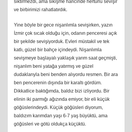
siktirmezdi, ama sikişme haricinde hertürlü sevişir
ve birbirimizi rahatlatırdık.
Yine böyle bir gece nişanlımla sevişirken, yazın
İzmir çok sıcak olduğu için, odanın penceresi açık
bir şekilde sevişiyorduk. Evleri müstakil ve tek
katlı, güzel bir bahçe içindeydi. Nişanlımla
sevişmeye başlayalı yaklaşık yarım saat geçmişti,
nişanlım beni yatağa yatırmış ve güzel
dudaklarıyla beni benden alıyordu resmen. Bir ara
ben pencerenin dışında bir karaltı gördüm.
Dikkatlice baktığımda, baldız bizi izliyordu. Bir
elinin iki parmığı ağızında emiyor, bir eli küçük
göğüslerindeydi. Küçük göğüsleri diyorum,
baldızım karımdan yaşı 6-7 yaş büyüktü, ama
göğüsleri ve götü oldukça küçüktü.