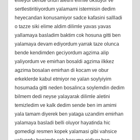
ellleyor bende onun aletini elimle oksuyor ve
sertlestiritiiyordum yalamami istermisin dedim
heyecandan konusamiyor sadce kafasini sallladi
o tazze siki elime aldim dilimle yavas yavas
yallamaya basladim baktim cok hosuna gitti ben
yalamaya devam ediyordum yarrak taze olunca
bende kendimden geciyordum agzima alip
yaliyordum ve emirhan bosaldi agzima ilkkez
agzima bosalan emirhan di kocam ve obur
erkeklerde kabul etmiyor ne yalan soylyiyim
hosumada gitti neden bosalinca soylemdin dedim
bilmem dedi neyse yalayarak dilimle aletini
temizledim ve kalk dedim sende ben im amimi
yala tamam diyerek ben yataga uzandim emirhan
yalamaya basladi belli oluyor hayatinda hic
gomedigi resmen kopek yalamasi gibi vahsice