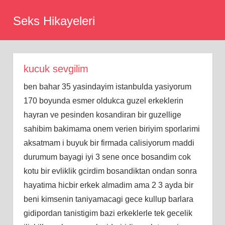
Skip
Seks Hikayeleri
to
content
kucuk sevgilim
ben bahar 35 yasindayim istanbulda yasiyorum
170 boyunda esmer oldukca guzel erkeklerin
hayran ve pesinden kosandiran bir guzellige
sahibim bakimama onem verien biriyim sporlarimi
aksatmam i buyuk bir firmada calisiyorum maddi
durumum bayagi iyi 3 sene once bosandim cok
kotu bir evliklik gcirdim bosandiktan ondan sonra
hayatima hicbir erkek almadim ama 2 3 ayda bir
beni kimsenin taniyamacagi gece kullup barlara
gidipordan tanistigim bazi erkeklerle tek gecelik