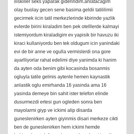
iliskiller seks yaparak gideriridim.anlatacagim
olay buolay gecen sene basima geldii tatililimii
gecirmek iicin tatil merkezlerinde kbirinde yazlik
evlerde birini kiraladim ben pek otelllerde kalmayi
istemiyordum kiraladigim ev yapisik bir havuzu iki
kiraci kullaniyordu ben tek oldugum icin yanindaki
evi de bir anne ve ogulla vermislerdi ona gore
ayarlliyorlar rahat edelimi diye yanimda ki hanim
da ayten oda benim gibi kocasinda bosanmis
ogluyla tatile gelmis aytenle hemen kaynastik
anlastik oglu emirhanda 16 yasinda ama 16
yasinda demeye bin sahit ister telefon elinde
dusurmezdi ertesi gun ogleden sonra ben
mayolarmi giyp ve ickimi alip disarda
guneslenirken ayten giyinmis disari merkeze cikti
ben de guneslenirken hem ickimi hemde