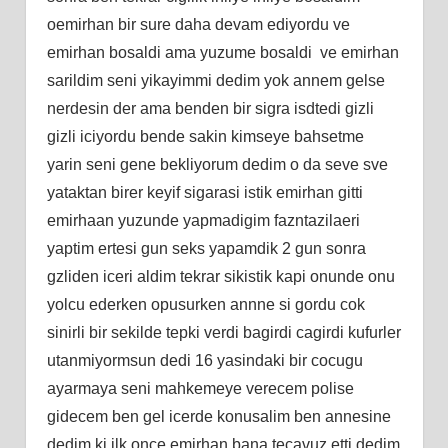
oemirhan bir sure daha devam ediyordu ve
emirhan bosaldi ama yuzume bosaldi ve emirhan
sarildim seni yikayimmi dedim yok annem gelse
nerdesin der ama benden bir sigra isdtedi gizli
gizli iciyordu bende sakin kimseye bahsetme
yarin seni gene bekliyorum dedim o da seve sve
yataktan birer keyif sigarasi istik emirhan gitti
emirhaan yuzunde yapmadigim fazntazilaeri
yaptim ertesi gun seks yapamdik 2 gun sonra
gzliden iceri aldim tekrar sikistik kapi onunde onu
yolcu ederken opusurken annne si gordu cok
sinirli bir sekilde tepki verdi bagirdi cagirdi kufurler
utanmiyormsun dedi 16 yasindaki bir cocugu
ayarmaya seni mahkemeye verecem polise
gidecem ben gel icerde konusalim ben annesine
dedim ki ilk once emirhan bana tecavuz etti dedim