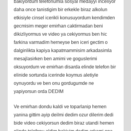
bakiyordum telefonumla sosyal medayyi inceliyor
daha once tanistigim bir erkekle biraz alkolun
etkisiyle cinsel icerikli konusuyordum kendimden
gecmisim meger emirhan caktirmadan beni
dikizliyormus ve video ya cekiyormus ben hic
farkina varmadim herneyse ben iceri gectim o
dalginlikta kapiya kapatmammisim arkadasimla
mesajlasirken ben amimi ve goguslerimi
oksuyordum ve emirhan disarda elinde telefon bir
elinide sortunda icerinde koymus aletiyle
oynuyordu ve ben onu gordugumde ne
yapiyorsun orda DEDIM
Ve emirhan dondu kaldi ve toparlanip hemen
yanina gittim ayip deilmi dedim ozur dilerim dedi
bide video cekiyorsun dedim biraz utandi hemen