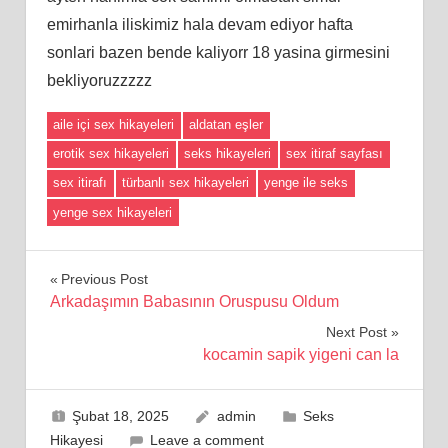
emirhanla iliskimiz hala devam ediyor hafta
sonlari bazen bende kaliyorr 18 yasina girmesini
bekliyoruzzzzz
aile içi sex hikayeleri
aldatan eşler
erotik sex hikayeleri
seks hikayeleri
sex itiraf sayfası
sex itirafı
türbanlı sex hikayeleri
yenge ile seks
yenge sex hikayeleri
Yazı
Previous Post
Arkadaşımın Babasının Oruspusu Oldum
gezinmesi
Next Post
kocamin sapik yigeni can la
Şubat 18, 2025
admin
Seks
Hikayesi
Leave a comment