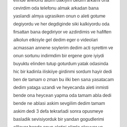
elinde telefonu aldim bakiyim dedim arkami ona
cevirdim oda telefonu almak arkadan bana
yaslandi almya ugrasiken onun o aleti gotume
degiyordu ve her degdiginde siki kalkiyordu oda
firsattan bana degdiriyor ve azdirdimis ve hafiften
alkolun etkisyle gel dedim eger o videolari
acmassan annene soylerim dedim acti syrettim ve
onun sortunu indirmdim bir ergene gore iyiydi
buyuktu elinden tutup goturdum yatak odasinda
hic bir kadinla iliskiiye girdinmi sordum hayir dedi
ben de tamam o zman bu ilki ben sana yasatacam
dedim yataga uzandi ve heyecanda aleti inmisti
bende ona heycean yapma oda tamam abla dedi
bende ne ablasi askim sevgilim dedim tamam
askim dedi 3 defa tekrarladi sonra opusmeye
basladik sevisiyorduk bir yandan gogudlerimi