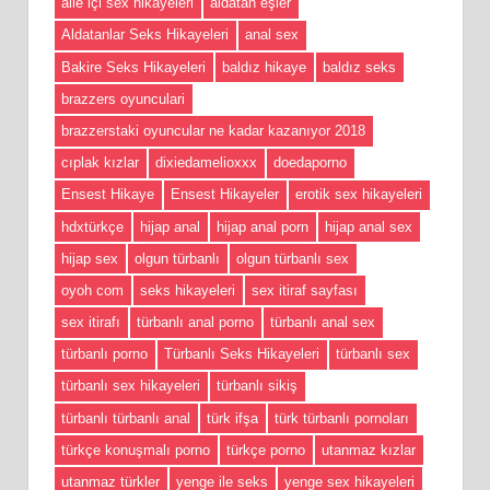
aile içi sex hikayeleri
aldatan eşler
Aldatanlar Seks Hikayeleri
anal sex
Bakire Seks Hikayeleri
baldız hikaye
baldız seks
brazzers oyunculari
brazzerstaki oyuncular ne kadar kazanıyor 2018
cıplak kızlar
dixiedamelioxxx
doedaporno
Ensest Hikaye
Ensest Hikayeler
erotik sex hikayeleri
hdxtürkçe
hijap anal
hijap anal porn
hijap anal sex
hijap sex
olgun türbanlı
olgun türbanlı sex
oyoh com
seks hikayeleri
sex itiraf sayfası
sex itirafı
türbanlı anal porno
türbanlı anal sex
türbanlı porno
Türbanlı Seks Hikayeleri
türbanlı sex
türbanlı sex hikayeleri
türbanlı sikiş
türbanlı türbanlı anal
türk ifşa
türk türbanlı pornoları
türkçe konuşmalı porno
türkçe porno
utanmaz kızlar
utanmaz türkler
yenge ile seks
yenge sex hikayeleri