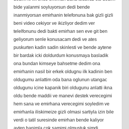
bide yalanmi soyluyorsun dedi bende
inanmiyorsan emirhanin telefonuna bak gizli gizli
beni video cekiyor ve ikizliyor dedim ver
telelfonunu dedi bakti emirhan sen eve git ben
geliyorum senle konusacam dedi ve ates
puskurten kadin sadin skinlesti ve bende aytene
bir bardak icki doldurdum konusmaya basladik
ona bundan kimseye bahsetme dedim ona
emirhanin nasil bir erkek oldugnu ilk kadinin ben
oldugumu anlattim oda bana oglunun utangac
oldugunu icine kapanik biri oldugunu anlatti ikna
oldu bende maddii ve manevi destek verecegimi
hem sana ve emirhana verecegimi soyledim ve
emirhanla iliskimeize gizli olmasi sartiyla izin bile
verdi o tatil suresinde emirhan bende kaliyor
ayten hanimla cok samimi olmustuk simdi