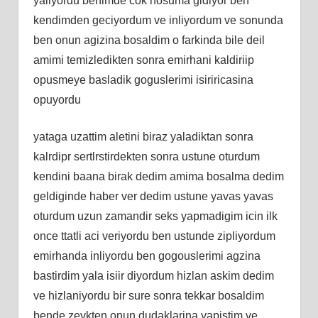
yaliyordu benimde cok hosuma gidiyor ben
kendimden geciyordum ve inliyordum ve sonunda
ben onun agizina bosaldim o farkinda bile deil
amimi temizledikten sonra emirhani kaldiriip
opusmeye basladik goguslerimi isiriricasina
opuyordu
yataga uzattim aletini biraz yaladiktan sonra
kalrdipr sertlrstirdekten sonra ustune oturdum
kendini baana birak dedim amima bosalma dedim
geldiginde haber ver dedim ustune yavas yavas
oturdum uzun zamandir seks yapmadigim icin ilk
once ttatli aci veriyordu ben ustunde zipliyordum
emirhanda inliyordu ben gogouslerimi agzina
bastirdim yala isiir diyordum hizlan askim dedim
ve hizlaniyordu bir sure sonra tekkar bosaldim
bende zevkten onun dudaklarina yapistim ve