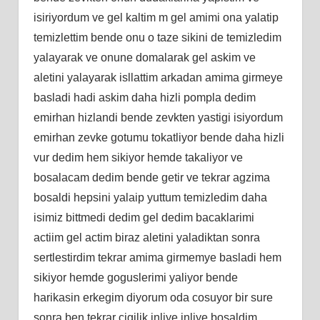
isiriyordum ve gel kaltim m gel amimi ona yalatip
temizlettim bende onu o taze sikini de temizledim
yalayarak ve onune domalarak gel askim ve
aletini yalayarak isllattim arkadan amima girmeye
basladi hadi askim daha hizli pompla dedim
emirhan hizlandi bende zevkten yastigi isiyordum
emirhan zevke gotumu tokatliyor bende daha hizli
vur dedim hem sikiyor hemde takaliyor ve
bosalacam dedim bende getir ve tekrar agzima
bosaldi hepsini yalaip yuttum temizledim daha
isimiz bittmedi dedim gel dedim bacaklarimi
actiim gel actim biraz aletini yaladiktan sonra
sertlestirdim tekrar amima girmemye basladi hem
sikiyor hemde goguslerimi yaliyor bende
harikasin erkegim diyorum oda cosuyor bir sure
sonra ben tekrar cigilik inliye inliye bosaldim