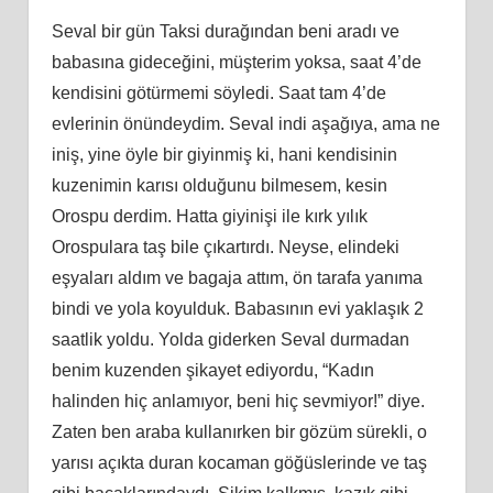
Seval bir gün Taksi durağından beni aradı ve
babasına gideceğini, müşterim yoksa, saat 4’de
kendisini götürmemi söyledi. Saat tam 4’de
evlerinin önündeydim. Seval indi aşağıya, ama ne
iniş, yine öyle bir giyinmiş ki, hani kendisinin
kuzenimin karısı olduğunu bilmesem, kesin
Orospu derdim. Hatta giyinişi ile kırk yılık
Orospulara taş bile çıkartırdı. Neyse, elindeki
eşyaları aldım ve bagaja attım, ön tarafa yanıma
bindi ve yola koyulduk. Babasının evi yaklaşık 2
saatlik yoldu. Yolda giderken Seval durmadan
benim kuzenden şikayet ediyordu, “Kadın
halinden hiç anlamıyor, beni hiç sevmiyor!” diye.
Zaten ben araba kullanırken bir gözüm sürekli, o
yarısı açıkta duran kocaman göğüslerinde ve taş