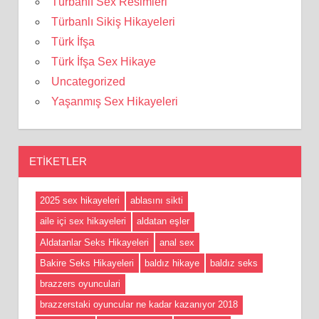
Türbanlı Sex Resimleri
Türbanlı Sikiş Hikayeleri
Türk İfşa
Türk İfşa Sex Hikaye
Uncategorized
Yaşanmış Sex Hikayeleri
ETIKETLER
2025 sex hikayeleri
ablasını sikti
aile içi sex hikayeleri
aldatan eşler
Aldatanlar Seks Hikayeleri
anal sex
Bakire Seks Hikayeleri
baldız hikaye
baldız seks
brazzers oyunculari
brazzerstaki oyuncular ne kadar kazanıyor 2018