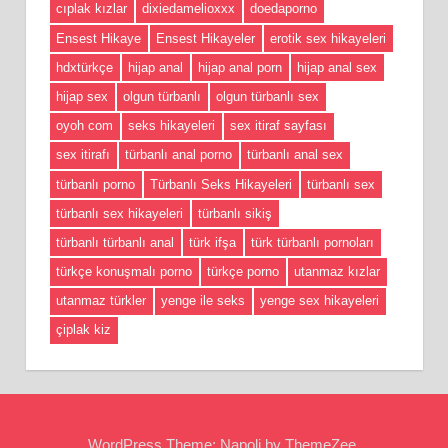
cıplak kızlar
dixiedamelioxxx
doedaporno
Ensest Hikaye
Ensest Hikayeler
erotik sex hikayeleri
hdxtürkçe
hijap anal
hijap anal porn
hijap anal sex
hijap sex
olgun türbanlı
olgun türbanlı sex
oyoh com
seks hikayeleri
sex itiraf sayfası
sex itirafı
türbanlı anal porno
türbanlı anal sex
türbanlı porno
Türbanlı Seks Hikayeleri
türbanlı sex
türbanlı sex hikayeleri
türbanlı sikiş
türbanlı türbanlı anal
türk ifşa
türk türbanlı pornoları
türkçe konuşmalı porno
türkçe porno
utanmaz kızlar
utanmaz türkler
yenge ile seks
yenge sex hikayeleri
çiplak kiz
WordPress Theme: Napoli by ThemeZee.