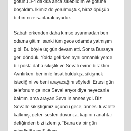
götünü 3-4 dakika anca sikebildim ve götüne
boşaldım. İkimiz de yorulmuştuk, biraz öpüşüp
birbirimize sarılarak uyuduk.
Sabah erkenden daha kimse uyanmadan ben
odama gittim, sanki tüm gece odamda yatmışım
gibi. Bu böyle üç gün devam etti. Sonra Bursaya
geri döndük. Yolda gelirken aynı ormanlık yerde
bir posta daha sikiştik ve Sevali evine bıraktım.
Ayrılırken, benimle fırsat buldukça sikişmek
istediğini ve beni arayacağını söyledi. Ertesi gün
telefonum çalınca Seval arıyor diye heyecanla
baktım, ama arayan Sevalin annesiydi. Biz
Sevalle sikiştiğimiz üçüncü gece, annesi tuvalete
kalkmış, gelen sesleri duyunca, kapının anahtar
deliğinden bizi izlemiş, “Bana da bir gün