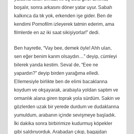
boşalır, sonra arkasını döner yatar uyur. Sabah
kalkınca da tık yok, erkenden işe gider. Ben de
kendimi Pornofilm izleyerek tatmin ederim, ama
filmlerde en az iki saat sikişiyorlar!” dedi.
Ben hayretle, “Vay bee, demek öyle! Ahh ulan,
sen eğer benim karım olsaydın…” deyip, cümleyi
bilerek yarıda kestim. Seval de, “Eee ne
yapardın?” deyip birden yarağıma elledi.
Ellemesiyle birlikte ben de elimi bacaklarına
koydum ve okşayarak, arabayla yoldan saptım ve
ormanlık alana giren toprak yola sürdüm. Sakin ve
gözlerden uzak bir yerede durdum ve dudaklarına
yumuldum, arabanın içinde sevişmeye başladık.
İki dakika sonra birbirimize kudurmuş köpekler
gibi saldırıyorduk. Arabadan çıkıp, bagajdan