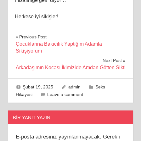
misafirliğe gel!” diyor…
Herkese iyi sikişler!
Yazı
Previous Post
Çocuklarına Bakıcılık Yaptığım Adamla
gezinmesi
Sikişiyorum
Next Post
Arkadaşımın Kocası İkimizide Amdan Götten Sikti
Şubat 19, 2025
admin
Seks
Hikayesi
Leave a comment
BIR YANIT YAZIN
E-posta adresiniz yayınlanmayacak.
Gerekli