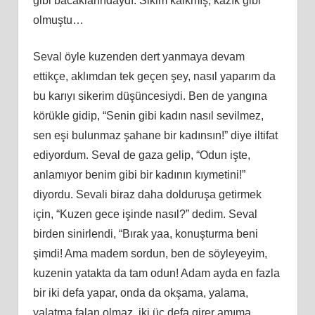
gibi bacaklarındaydı. Sikim kalkmış, kazık gibi
olmuştu…
Seval öyle kuzenden dert yanmaya devam
ettikçe, aklımdan tek geçen şey, nasıl yaparım da
bu karıyı sikerim düşüncesiydi. Ben de yangına
körükle gidip, “Senin gibi kadın nasıl sevilmez,
sen eşi bulunmaz şahane bir kadınsın!” diye iltifat
ediyordum. Seval de gaza gelip, “Odun işte,
anlamıyor benim gibi bir kadının kıymetini!”
diyordu. Sevali biraz daha dolduruşa getirmek
için, “Kuzen gece işinde nasıl?” dedim. Seval
birden sinirlendi, “Bırak yaa, konuşturma beni
şimdi! Ama madem sordun, ben de söyleyeyim,
kuzenin yatakta da tam odun! Adam ayda en fazla
bir iki defa yapar, onda da okşama, yalama,
yalatma falan olmaz, iki üç defa girer amıma,