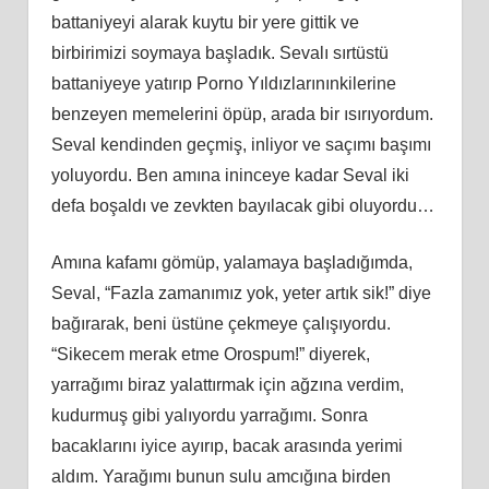
battaniyeyi alarak kuytu bir yere gittik ve
birbirimizi soymaya başladık. Sevalı sırtüstü
battaniyeye yatırıp Porno Yıldızlarınınkilerine
benzeyen memelerini öpüp, arada bir ısırıyordum.
Seval kendinden geçmiş, inliyor ve saçımı başımı
yoluyordu. Ben amına ininceye kadar Seval iki
defa boşaldı ve zevkten bayılacak gibi oluyordu…
Amına kafamı gömüp, yalamaya başladığımda,
Seval, “Fazla zamanımız yok, yeter artık sik!” diye
bağırarak, beni üstüne çekmeye çalışıyordu.
“Sikecem merak etme Orospum!” diyerek,
yarrağımı biraz yalattırmak için ağzına verdim,
kudurmuş gibi yalıyordu yarrağımı. Sonra
bacaklarını iyice ayırıp, bacak arasında yerimi
aldım. Yarağımı bunun sulu amcığına birden