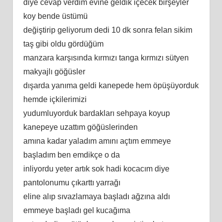
diye cevap verdim evine geldik içecek birşeyler
koy bende üstümü
değiştirip geliyorum dedi 10 dk sonra felan sikim
taş gibi oldu gördüğüm
manzara karşısında kırmızı tanga kırmızı sütyen
makyajlı göğüsler
dışarda yanıma geldi kanepede hem öpüşüyorduk
hemde içkilerimizi
yudumluyorduk bardakları sehpaya koyup
kanepeye uzattım göğüslerinden
amına kadar yaladım amını açtım emmeye
başladım ben emdikçe o da
inliyordu yeter artık sok hadi kocacım diye
pantolonumu çıkarttı yarrağı
eline alıp sıvazlamaya başladı ağzına aldı
emmeye başladı gel kucağıma