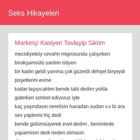
Skip
Seks Hikayeleri
to
content
Marketçi Kasiyeri Tavlayip Siktim
mecidiyeköy cevahir migrosunda çalışırken
birakşamsütü yardım istiyen
bir kadın geldi yanıma çok güzeldi dehşet birşeydi
poşetlerini evine
kadar taşıyıcaktım bende tabi dedim yolda
giderken sohbet ediyoruz işte
kaç yaşındasın nerelisin havadan sudan v.s bi ara
sex yaptınmı hiç dedi
bende gülümsüyerek evet dedim , benimlede
yaparmısın dedi neden olmasın