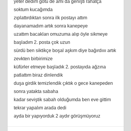
yeter dedim götü de amı da genişti rahatça
soktum kucağımda
zıplattırdıktan sonra ilk postayı attım
dayanamadım artık sonra kanepeye
uzattım bacakları omuzuma alıp öyle sikmeye
başladım 2. posta çok uzun
sürdü ben siktikçe boşal aşkım diye bağırdıııı artık
zevkten birbirimize
küfürler etmeye başladık 2. postayıda ağzına
patlattım biraz dinlendik
duşa girdik temizlendik çıktık o gece kanepeden
sonra yatakta sabaha
kadar seviştik sabah olduğumda ben eve gittim
tekrar yapalım arada dedi
ayda bir yapıyorduk 2 aydır görüşmüyoruz