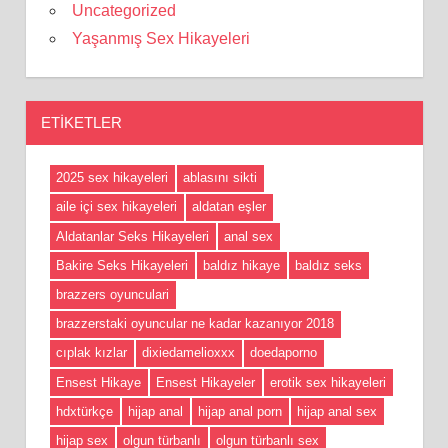
Uncategorized
Yaşanmış Sex Hikayeleri
ETIKETLER
2025 sex hikayeleri
ablasını sikti
aile içi sex hikayeleri
aldatan eşler
Aldatanlar Seks Hikayeleri
anal sex
Bakire Seks Hikayeleri
baldız hikaye
baldız seks
brazzers oyunculari
brazzerstaki oyuncular ne kadar kazanıyor 2018
cıplak kızlar
dixiedamelioxxx
doedaporno
Ensest Hikaye
Ensest Hikayeler
erotik sex hikayeleri
hdxtürkçe
hijap anal
hijap anal porn
hijap anal sex
hijap sex
olgun türbanlı
olgun türbanlı sex