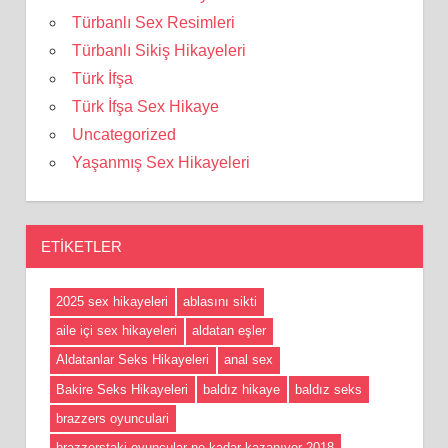
Türbanlı Sex Resimleri
Türbanlı Sikiş Hikayeleri
Türk İfşa
Türk İfşa Sex Hikaye
Uncategorized
Yaşanmış Sex Hikayeleri
ETIKETLER
2025 sex hikayeleri
ablasını sikti
aile içi sex hikayeleri
aldatan eşler
Aldatanlar Seks Hikayeleri
anal sex
Bakire Seks Hikayeleri
baldız hikaye
baldız seks
brazzers oyunculari
brazzerstaki oyuncular ne kadar kazanıyor 2018