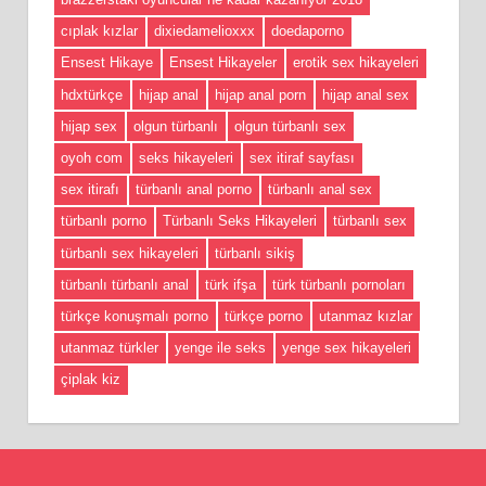
cıplak kızlar
dixiedamelioxxx
doedaporno
Ensest Hikaye
Ensest Hikayeler
erotik sex hikayeleri
hdxtürkçe
hijap anal
hijap anal porn
hijap anal sex
hijap sex
olgun türbanlı
olgun türbanlı sex
oyoh com
seks hikayeleri
sex itiraf sayfası
sex itirafı
türbanlı anal porno
türbanlı anal sex
türbanlı porno
Türbanlı Seks Hikayeleri
türbanlı sex
türbanlı sex hikayeleri
türbanlı sikiş
türbanlı türbanlı anal
türk ifşa
türk türbanlı pornoları
türkçe konuşmalı porno
türkçe porno
utanmaz kızlar
utanmaz türkler
yenge ile seks
yenge sex hikayeleri
çiplak kiz