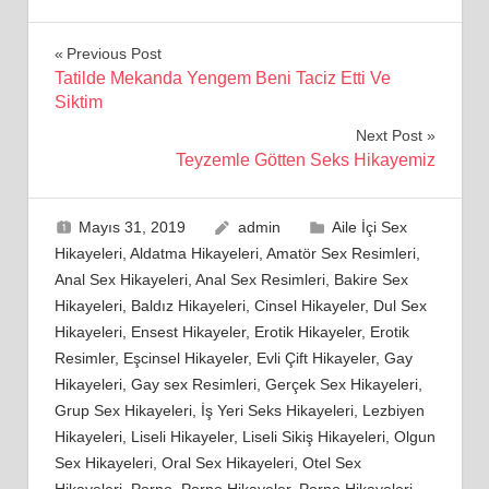
Yazı
Previous Post
Tatilde Mekanda Yengem Beni Taciz Etti Ve
gezinmesi
Siktim
Next Post
Teyzemle Götten Seks Hikayemiz
Mayıs 31, 2019
admin
Aile İçi Sex
Hikayeleri
,
Aldatma Hikayeleri
,
Amatör Sex Resimleri
,
Anal Sex Hikayeleri
,
Anal Sex Resimleri
,
Bakire Sex
Hikayeleri
,
Baldız Hikayeleri
,
Cinsel Hikayeler
,
Dul Sex
Hikayeleri
,
Ensest Hikayeler
,
Erotik Hikayeler
,
Erotik
Resimler
,
Eşcinsel Hikayeler
,
Evli Çift Hikayeler
,
Gay
Hikayeleri
,
Gay sex Resimleri
,
Gerçek Sex Hikayeleri
,
Grup Sex Hikayeleri
,
İş Yeri Seks Hikayeleri
,
Lezbiyen
Hikayeleri
,
Liseli Hikayeler
,
Liseli Sikiş Hikayeleri
,
Olgun
Sex Hikayeleri
,
Oral Sex Hikayeleri
,
Otel Sex
Hikayeleri
,
Porno
,
Porno Hikayeler
,
Porno Hikayeleri
,