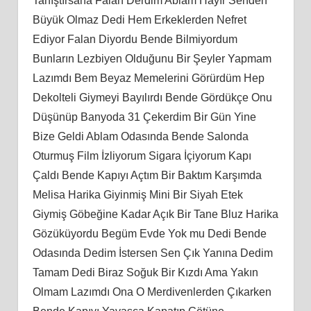
Tanıştırsana Falan Derdim Ablam Hayır Senden
Büyük Olmaz Dedi Hem Erkeklerden Nefret
Ediyor Falan Diyordu Bende Bilmiyordum
Bunların Lezbiyen Olduğunu Bir Şeyler Yapmam
Lazımdı Bem Beyaz Memelerini Görürdüm Hep
Dekolteli Giymeyi Bayılırdı Bende Gördükçe Onu
Düşünüp Banyoda 31 Çekerdim Bir Gün Yine
Bize Geldi Ablam Odasında Bende Salonda
Oturmuş Film İzliyorum Sigara İçiyorum Kapı
Çaldı Bende Kapıyı Açtım Bir Baktım Karşımda
Melisa Harika Giyinmiş Mini Bir Siyah Etek
Giymiş Göbeğine Kadar Açık Bir Tane Bluz Harika
Gözüküyordu Begüm Evde Yok mu Dedi Bende
Odasında Dedim İstersen Sen Çık Yanına Dedim
Tamam Dedi Biraz Soğuk Bir Kızdı Ama Yakın
Olmam Lazımdı Ona O Merdivenlerden Çıkarken