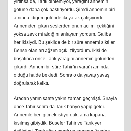
yırtınsa da, Tarık dinlemiyor, yarağını annemin
götüne daha çok bastırıyordu. Şimdi annemin biri
amında, diğeri götünde iki yarak çalışıyordu.
Annemden çıkan seslerden onun
ac
ı mı çektiğini
yoksa zevk mi aldığını anlayamıyordum. Galiba
her ikisiydi. Bu şekilde de bir süre annemi siktiler.
Bense olanları ağzım açık izliyordum. İkisi de
boşalınca önce Tarık yarağını annemin götünden
çıkardı. Annem bir süre Tahir’in yarağı
am
ında
olduğu halde bekledi. Sonra o da yavaş yavaş
doğrularak kalktı.
Aradan yarım saate yakın zaman geçmişti. Sırayla
önce Tahir sonra da Tarık banyo yapıp geldi.
Annemle ben gitmek istiyorduk, ama kapana
kısılmış gibiydik. Busefer Tahir ve Tarık yer