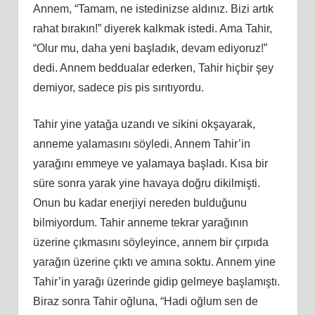
Annem, “Tamam, ne istedinizse aldınız. Bizi artık
rahat bırakın!” diyerek kalkmak istedi. Ama Tahir,
“Olur mu, daha yeni başladık, devam ediyoruz!”
dedi. Annem beddualar ederken, Tahir hiçbir şey
demiyor, sadece pis pis sırıtıyordu.
Tahir yine yatağa uzandı ve sikini okşayarak,
anneme yalamasını söyledi. Annem Tahir’in
yarağını emmeye ve yalamaya başladı. Kısa bir
süre sonra yarak yine havaya doğ
ru
dikilmişti.
Onun bu kadar enerjiyi nereden bulduğunu
bilmiyordum. Tahir anneme tekrar yarağının
üzerine çıkmasını söyleyince, annem bir çı
rp
ıda
yarağın üzerine çıktı ve amına soktu. Annem yine
Tahir’in yarağı üzerinde gidip gelmeye başlamıştı.
Biraz sonra Tahir oğluna, “Hadi oğlum sen de