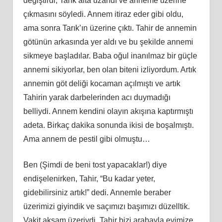
değiştirdi, Tarık alta uzandı ve anneme üzerine
çıkmasını söyledi. Annem itiraz eder gibi oldu,
ama sonra Tarık’ın üzerine çıktı. Tahir de annemin
götünün arkasında yer aldı ve bu şekilde annemi
sikmeye başladılar. Baba oğul inanılmaz bir güçle
annemi sikiyorlar, ben olan biteni izliyordum. Artık
annemin göt deliği kocaman açılmıştı ve artık
Tahirin yarak darbelerinden acı duymadığı
belliydi. Annem kendini olayın akışına kaptırmıştı
adeta. Birkaç dakika sonunda ikisi de boşalmıştı.
Ama annem de pestil gibi olmuştu…
Ben (Şimdi de beni tost yapacaklar!) diye
endişelenirken, Tahir, “Bu kadar yeter,
gidebilirsiniz artık!” dedi. Annemle beraber
üzerimizi giyindik ve saçımızı başımızı düzelltik.
Vakit akşam üzeriydi. Tahir bizi arabayla evimize