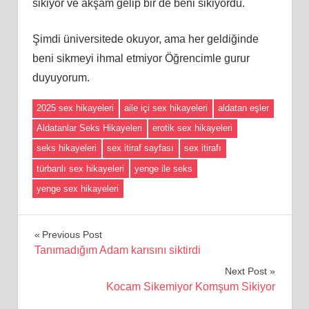
sikiyor ve akşam gelip bir de beni sikiyordu.
Şimdi üniversitede okuyor, ama her geldiğinde
beni sikmeyi ihmal etmiyor Öğrencimle gurur
duyuyorum.
2025 sex hikayeleri
aile içi sex hikayeleri
aldatan eşler
Aldatanlar Seks Hikayeleri
erotik sex hikayeleri
seks hikayeleri
sex itiraf sayfası
sex itirafı
türbanlı sex hikayeleri
yenge ile seks
yenge sex hikayeleri
Yazı
Previous Post
Tanımadığım Adam karısını siktirdi
gezinmesi
Next Post
Kocam Sikemiyor Komşum Sikiyor