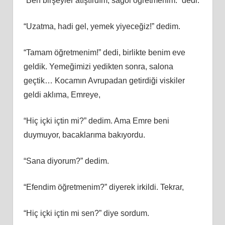
“Ben birşeyler atıştırdım, sağol öğretmenim.” dedi.
“Uzatma, hadi gel, yemek yiyeceğiz!” dedim.
“Tamam öğretmenim!” dedi, birlikte benim eve
geldik. Yemeğimizi yedikten sonra, salona
geçtik… Kocamın Avrupadan getirdiği viskiler
geldi aklıma, Emreye,
“Hiç içki içtin mi?” dedim. Ama Emre beni
duymuyor, bacaklarıma bakıyordu.
“Sana diyorum?” dedim.
“Efendim öğretmenim?” diyerek irkildi. Tekrar,
“Hiç içki içtin mi sen?” diye sordum.