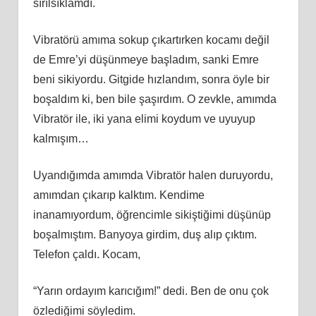
sırılsıklamdı.
Vibratörü amıma sokup çıkartırken kocamı değil
de Emre’yi düşünmeye başladım, sanki Emre
beni sikiyordu. Gitgide hızlandım, sonra öyle bir
boşaldım ki, ben bile şaşırdım. O zevkle, amımda
Vibratör ile, iki yana elimi koydum ve uyuyup
kalmışım…
Uyandığımda amımda Vibratör halen duruyordu,
amımdan çıkarıp kalktım. Kendime
inanamıyordum, öğrencimle sikiştiğimi düşünüp
boşalmıştım. Banyoya girdim, duş alıp çıktım.
Telefon çaldı. Kocam,
“Yarın ordayım karıcığım!” dedi. Ben de onu çok
özlediğimi söyledim.