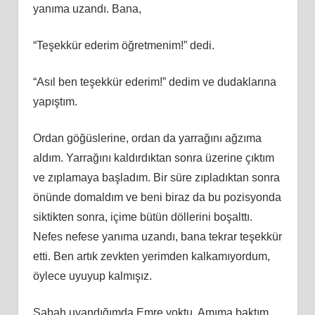
yanıma uzandı. Bana,
“Teşekkür ederim öğretmenim!” dedi.
“Asıl ben teşekkür ederim!” dedim ve dudaklarına
yapıştım.
Ordan göğüslerine, ordan da yarrağını ağzıma
aldım. Yarrağını kaldırdıktan sonra üzerine çıktım
ve zıplamaya başladım. Bir süre zıpladıktan sonra
önünde domaldım ve beni biraz da bu pozisyonda
siktikten sonra, içime bütün döllerini boşalttı.
Nefes nefese yanıma uzandı, bana tekrar teşekkür
etti. Ben artık zevkten yerimden kalkamıyordum,
öylece uyuyup kalmışız.
Sabah uyandığımda Emre yoktu. Amıma baktım,