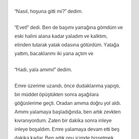
“Nasıl, hoşuna gitti mi?” dedim.
“Evet!” dedi. Ben de başımı yarrağına gömdüm ve
eski halini alana kadar yaladım ve kalktım,
elinden tutarak yatak odasına götürdüm. Yatağa
yattım, bacaklarımı iki yana açtım ve
“Hadi, yala amımı!” dedim.
Emre üzerime uzandı, önce dudaklarıma yapıştı,
bir müddet öpüştükten sonra aşağılara
göğüslerime geçti. Oradan amıma doğru yol aldı.
Amımı yalamaya başladığında, ben artık zevkten
kıvranıyordum. Zaten bir dakika sonra inleye
inleye boşaldım. Emre yalamaya devam etti beş
dakika kadar. Ben artık onu içimde hissetmek