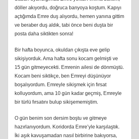
döller akıyordu, doğruca banyoya koştum. Kapıyı
açtığımda Emre duş alıyordu, hemen yanına gittim
ve beraber duş aldık, tabi önce beni duşta bir
posta daha siktikten sonra!
Bir hafta boyunca, okuldan çıkışta eve gelip
sikişiyorduk. Ama hafta sonu kocam gelmişti ve
15 gün gitmeyecekti. Emrenin ailesi de dönmüştü.
Kocam beni siktikçe, ben Emreyi düşünüyor
boşalıyordum. Emreyle sikişmek için fırsat
kolluyordum, ama 10 gün kadar geçmiş, Emreyle
bir türlü fırsatını bulup sikişememiştim.
O gün benim son dersim boştu ve gitmeye
hazırlanıyordum. Koridorda Emre’yle karşılaştık.
İki aşık kavuşamadan nasıl birbirine bakıyorsa,