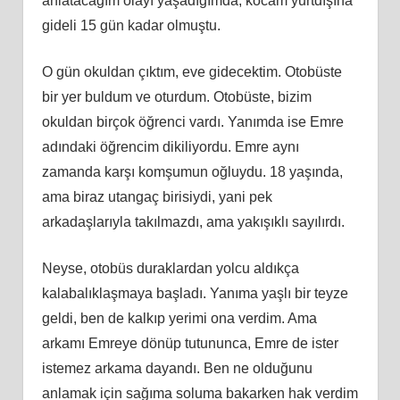
anlatacağım olayı yaşadığımda, kocam yurtdışına
gideli 15 gün kadar olmuştu.
O gün okuldan çıktım, eve gidecektim. Otobüste
bir yer buldum ve oturdum. Otobüste, bizim
okuldan birçok öğrenci vardı. Yanımda ise Emre
adındaki öğrencim dikiliyordu. Emre aynı
zamanda karşı komşumun oğluydu. 18 yaşında,
ama biraz utangaç birisiydi, yani pek
arkadaşlarıyla takılmazdı, ama yakışıklı sayılırdı.
Neyse, otobüs duraklardan yolcu aldıkça
kalabalıklaşmaya başladı. Yanıma yaşlı bir teyze
geldi, ben de kalkıp yerimi ona verdim. Ama
arkamı Emreye dönüp tutununca, Emre de ister
istemez arkama dayandı. Ben ne olduğunu
anlamak için sağıma soluma bakarken hak verdim