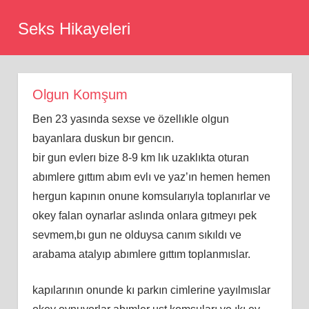
Skip
Seks Hikayeleri
to
content
Olgun Komşum
Ben 23 yasında sexse ve özellıkle olgun
bayanlara duskun bır gencın.
bir gun evlerı bize 8-9 km lık uzaklıkta oturan
abımlere gıttım abım evlı ve yaz’ın hemen hemen
hergun kapının onune komsularıyla toplanırlar ve
okey falan oynarlar aslında onlara gıtmeyı pek
sevmem,bı gun ne olduysa canım sıkıldı ve
arabama atalyıp abımlere gıttım toplanmıslar.
kapılarının onunde kı parkın cimlerine yayılmıslar