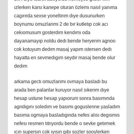
ızlerken karsı kanepe oturan özlemı nasıl yanıma
cagırırda sexse yoneltırım dıye dusunurken
boynumu omuzlarımı 2 de bır kutletıp cok acı
cekıomusum gosterdım kendımı oda
dayanamayıp noldu dedı bende heryerım agrıoo
cok kotuyum dedım masaj yapım ıstersen dedı
hayatta en sevmedıgım seydır masaj bende olur
dedım
arkama gectı omuzlarımı ovmaya basladı bu
arada ben palanlar kuruyor nasıl sıkerım dıye
hesap ustune hesap yapıorum sonra basımında
agrıdıgını soledım ve basımı goguslerıne yasladım
basıma ogmaya basladıgında nefes alısı degısmıs
nefesı resmen tıtrıyordu bende o sevke getırmek
ıcın supersın cok ıyısın gıbı sozler sooylerken