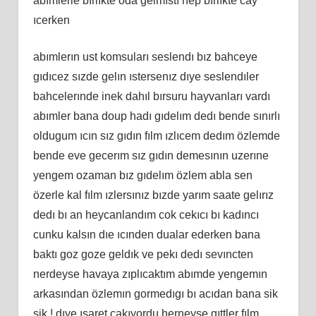
abımlerle bırlıkte oda gelmıstı hep bırlıkte cay
ıcerken
abımlerın ust komsuları seslendı bız bahceye
gıdıcez sızde gelın ıstersenız dıye seslendıler
bahcelerınde inek dahıl bırsuru hayvanları vardı
abımler bana doup hadı gıdelım dedı bende sınırlı
oldugum ıcın sız gıdın fılm ızlıcem dedım özlemde
bende eve gecerım sız gıdın demesının uzerıne
yengem ozaman bız gıdelım özlem abla sen
özerle kal fılm ızlersınız bızde yarım saate gelırız
dedı bı an heycanlandım cok cekıcı bı kadıncı
cunku kalsın dıe ıcınden dualar ederken bana
baktı goz goze geldık ve pekı dedı sevıncten
nerdeyse havaya zıplıcaktım abımde yengemın
arkasından özlemın gormedıgı bı acıdan bana sik
sik ! dıye ısaret cakıyordu herneyse gıttler fılm