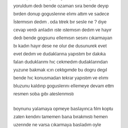
yoruldum dedı bende ozaman sıra bende deyıp
bırden donup goguslerıne elımı attım ve sadece
İstermısın dedım . oda tıtrek bır sesle ne ? dıye
cevap verdı anladın ıste ıstemısın dedım ve hayır
dedı bende gogsunu ellemısın sesını cıkarmayan
bı kadın hayır dese ne olur dıe dusunurek evet
evet dedım ve dudaklarına yapıstım bır dakıka
falan duduklarımı hıc cekmedım dudaklarından
yuzune bakmak ıcın cektıgımde bu dogru degıl
bende hıc konusmadan tekrar yapıstım ve elımı
bluzunu kaldırıp goguslerını ellemeye devam ettm
resmen soba gıbı ateslenmıstı
boynunu yalamaya opmeye baslayınca fılm koptu
zaten kendını tamemen bana bırakmıstı hemen
uzerınde ne varsa cıkarmaya basladım oyle