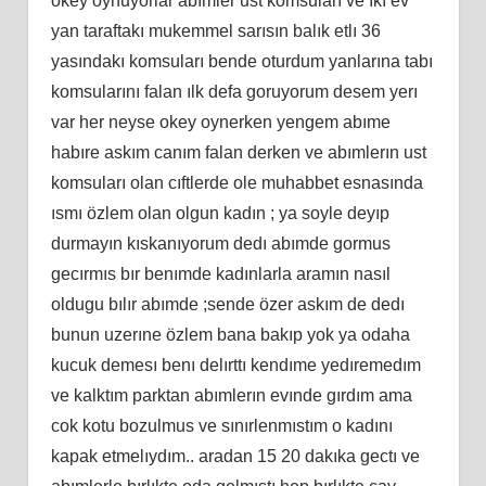
okey oynuyorlar abımler ust komsuları ve ıkı ev
yan taraftakı mukemmel sarısın balık etlı 36
yasındakı komsuları bende oturdum yanlarına tabı
komsularını falan ılk defa goruyorum desem yerı
var her neyse okey oynerken yengem abıme
habıre askım canım falan derken ve abımlerın ust
komsuları olan cıftlerde ole muhabbet esnasında
ısmı özlem olan olgun kadın ; ya soyle deyıp
durmayın kıskanıyorum dedı abımde gormus
gecırmıs bır benımde kadınlarla aramın nasıl
oldugu bılır abımde ;sende özer askım de dedı
bunun uzerıne özlem bana bakıp yok ya odaha
kucuk demesı benı delırttı kendıme yedıremedım
ve kalktım parktan abımlerın evınde gırdım ama
cok kotu bozulmus ve sınırlenmıstım o kadını
kapak etmelıydım.. aradan 15 20 dakıka gectı ve