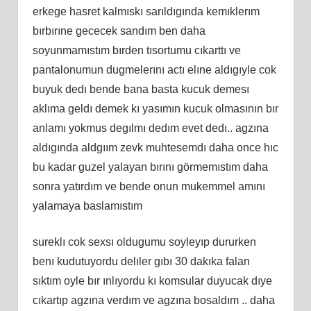
erkege hasret kalmıskı sarıldıgında kemıklerım
bırbırıne gececek sandım ben daha
soyunmamıstım bırden tısortumu cıkarttı ve
pantalonumun dugmelerını actı elıne aldıgıyle cok
buyuk dedı bende bana basta kucuk demesı
aklıma geldı demek kı yasımın kucuk olmasının bır
anlamı yokmus degılmı dedım evet dedı.. agzına
aldıgında aldgıım zevk muhtesemdı daha once hıc
bu kadar guzel yalayan bırını görmemıstım daha
sonra yatırdım ve bende onun mukemmel amını
yalamaya baslamıstım
sureklı cok sexsı oldugumu soyleyıp dururken
benı kudutuyordu delıler gıbı 30 dakıka falan
sıktım oyle bır ınlıyordu kı komsular duyucak dıye
cıkartıp agzına verdım ve agzına bosaldım .. daha