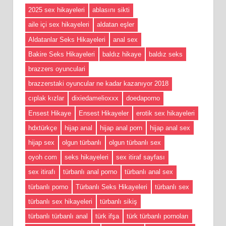
2025 sex hikayeleri
ablasını sikti
aile içi sex hikayeleri
aldatan eşler
Aldatanlar Seks Hikayeleri
anal sex
Bakire Seks Hikayeleri
baldız hikaye
baldız seks
brazzers oyunculari
brazzerstaki oyuncular ne kadar kazanıyor 2018
cıplak kızlar
dixiedamelioxxx
doedaporno
Ensest Hikaye
Ensest Hikayeler
erotik sex hikayeleri
hdxtürkçe
hijap anal
hijap anal porn
hijap anal sex
hijap sex
olgun türbanlı
olgun türbanlı sex
oyoh com
seks hikayeleri
sex itiraf sayfası
sex itirafı
türbanlı anal porno
türbanlı anal sex
türbanlı porno
Türbanlı Seks Hikayeleri
türbanlı sex
türbanlı sex hikayeleri
türbanlı sikiş
türbanlı türbanlı anal
türk ifşa
türk türbanlı pornoları