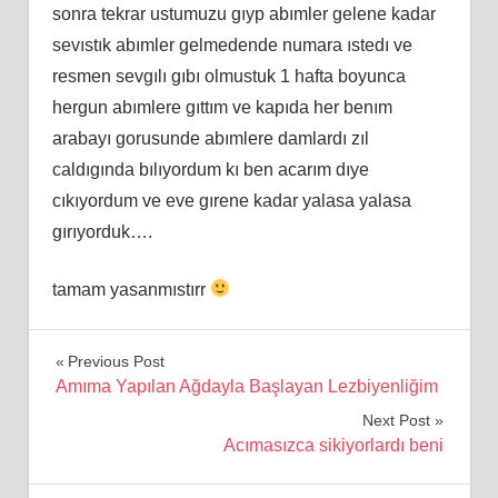
sonra tekrar ustumuzu gıyp abımler gelene kadar
sevıstık abımler gelmedende numara ıstedı ve
resmen sevgılı gıbı olmustuk 1 hafta boyunca
hergun abımlere gıttım ve kapıda her benım
arabayı gorusunde abımlere damlardı zıl
caldıgında bılıyordum kı ben acarım dıye
cıkıyordum ve eve gırene kadar yalasa yalasa
gırıyorduk….
tamam yasanmıstırr
Yazı
Previous Post
Amıma Yapılan Ağdayla Başlayan Lezbiyenliğim
gezinmesi
Next Post
Acımasızca sikiyorlardı beni