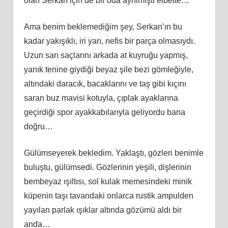
olan Serkan için de bir oda ayrılmıştı elbette…
Ama benim beklemediğim şey, Serkan’ın bu
kadar yakışıklı, iri yarı, nefis bir parça olmasıydı.
Uzun sarı saçlarını arkada at kuyruğu yapmış,
yanık tenine giydiği beyaz şile bezi gömleğiyle,
altındaki daracık, bacaklarını ve taş gibi kıçını
saran buz mavisi kotuyla, çıplak ayaklarına
geçirdiği spor ayakkabılarıyla geliyordu bana
doğru…
Gülümseyerek bekledim. Yaklaştı, gözleri benimle
buluştu, gülümsedi. Gözlerinin yeşili, dişlerinin
bembeyaz ışıltısı, sol kulak memesindeki minik
küpenin taşı tavandaki onlarca rustik ampulden
yayılan parlak ışıklar altında gözümü aldı bir
anda…