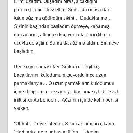
Elimi uzattım. Okşadım biraz, sıcaklığını
parmaklarımda hissettim. Sonra da ortasından
tutup ağzıma götürdüm sikini… Dudaklarıma…
Sikinin başından başladım öpmeye, kabarmış
damarlarını, altındaki koç yumurtalarını dilimin
ucuyla dolaştım. Sonra da ağzıma aldım. Emmeye
başladım.
Ben sikiyle uğraşırken Serkan da eğilmiş
bacaklarımı, külodumu okşuyordu ince uzun
parmaklarıyla… O uzun parmakların külodumun
içine dalıp amımı okşamaya başlamasıyla bir zevk
iniltisi koptu benden… Ağzımın içinde kalın penisi
varken,
“Ohhhh…” diye inledim. Sikini ağzımdan çıkarıp,
“Hadi artık, ne olur başla lütfen…” dedim.