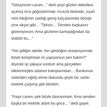
“Görüyorum canım…” dedi yeşil gözleri dekoltesi
açılmış irice göğüslerimde, incecik belimde, siyah
mini eteğimin sardığı geniş kalçalarımda dolaştı
yine okşar gibi… “Teksin… Senden başkasını
göremiyorum. Ama gözlerim kamaştığından da
olabilir bu…”
“Her gittiğin otelde, her gördüğün resepsiyoniste
böyle kompliman mı yapıyorsun sen bakim?”
diyerek işi şakaya vurdum ama gerçekten
etkilenmiştim adamın bakışlarından… Bankonun
üstünden eğilip elime dokundu şöyle bir, sanki
elektrik çarpmış gibi titredim.
“Hayır canım, pek böyle davranmam. Ama senden
başka bir elektrik aldım bu gece…” dedi gayet