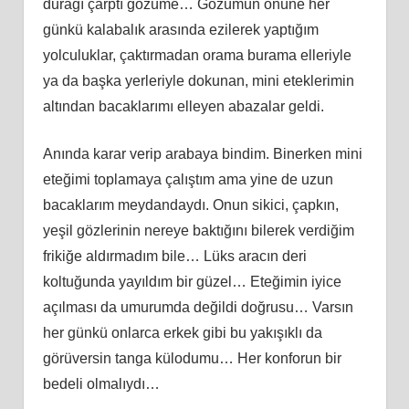
durağı çarptı gözüme… Gözümün önüne her
günkü kalabalık arasında ezilerek yaptığım
yolculuklar, çaktırmadan orama burama elleriyle
ya da başka yerleriyle dokunan, mini eteklerimin
altından bacaklarımı elleyen abazalar geldi.
Anında karar verip arabaya bindim. Binerken mini
eteğimi toplamaya çalıştım ama yine de uzun
bacaklarım meydandaydı. Onun sikici, çapkın,
yeşil gözlerinin nereye baktığını bilerek verdiğim
frikiğe aldırmadım bile… Lüks aracın deri
koltuğunda yayıldım bir güzel… Eteğimin iyice
açılması da umurumda değildi doğrusu… Varsın
her günkü onlarca erkek gibi bu yakışıklı da
görüversin tanga külodumu… Her konforun bir
bedeli olmalıydı…