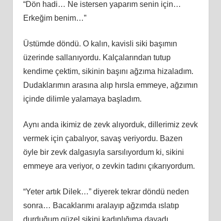
“Dön hadi… Ne istersen yaparım senin için…
Erkeğim benim…”
Üstümde döndü. O kalın, kavisli siki başımın
üzerinde sallanıyordu. Kalçalarından tutup
kendime çektim, sikinin başını ağzıma hizaladım.
Dudaklarımın arasına alıp hırsla emmeye, ağzımın
içinde dilimle yalamaya başladım.
Aynı anda ikimiz de zevk alıyorduk, dillerimiz zevk
vermek için çabalıyor, savaş veriyordu. Bazen
öyle bir zevk dalgasıyla sarsılıyordum ki, sikini
emmeye ara veriyor, o zevkin tadını çıkarıyordum.
“Yeter artık Dilek…” diyerek tekrar döndü neden
sonra… Bacaklarımı aralayıp ağzımda ıslatıp
durduğum güzel sikini kadınlığıma dayadı.