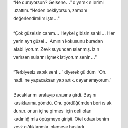
“Ne duruyorsun? Gelsene…” diyerek ellerimi
uzattım. “Neden bekliyorsun, zamanı
değerlendirelim işte…”
“Çok güzelsin canım… Heykel gibisin sanki… Her
yerin ayrı güzel… Amının kokusunu buradan
alabiliyorum. Zevk suyundan ıslanmış. İzin
verirsen sularını içmek istiyorum senin…”
“Terbiyesiz sapık seni…” diyerek güldüm. “Oh,
hadi, ne yapacaksan yap artık, dayanamıyorum.”
Bacaklarımı aralayıp arasına girdi. Başını
kasıklarıma gömdü. Onu gördüğümden beri ıslak
duran, onun içine girmesi için deli olan
kadınlığımla öpüşmeye girişti. Otel odası benim
zevk çığlıklarımla inlemeye başladı.