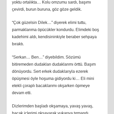
yoktu ortalıkta… Kolu omzumu sardı, başımı
çevirdi, burun buruna, göz göze geldik.
“Çok güzelsin Dilek…” diyerek elimi tuttu,
parmaklarıma öpücükler kondurdu. Elimdeki boş
kadehimi aldı, kendisininkiyle beraber sehpaya
bıraktı.
“Serkan… Ben…” diyebildim. Sözümü
bitiremeden dudakları dudaklarımı örttü. Başım
dönüyordu. Sert erkek dudaklarıyla ezerek
öpüşmesi öyle hoşuma gidiyordu ki… Eli mini
etekli çoraplı bacaklarımı okşarken öpmeye
devam etti.
Dizlerimden başladı okşamaya, yavaş yavaş,
bacak içlerimi okşayarak yukarıya tırmandı,