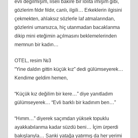
evli değilmişim, liseli bakire bir lolita imişim gibi,
gözlerim fıldır fıldır, canlı, ilgili… Erkeklerin ilgisini
çekmekten, ahlaksız sözlerle laf atmalarından,
gözlerini umarsızca, hiç utanmadan bacaklarıma
dikip mini eteğimin açılmasını beklemelerinden
memnun bir kadın…
OTEL, resim №3
“Yine daldın gittin küçük kız” dedi gülümseyerek…
Kendime geldim hemen,
“Küçük kız değilim bir kere…” diye yanıtladım
gülümseyerek… “Evli barklı bir kadınım ben…”
“Hımm…” diyerek saçımdan yüksek topuklu
ayakkabılarıma kadar süzdü beni… İçim ürperdi
bakışlarıyla… Sanki yatağa yatırmış da her yerimi