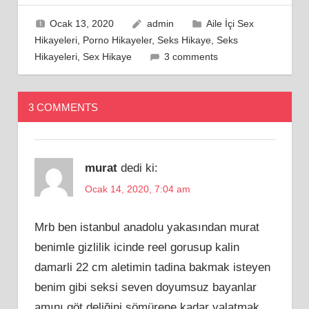
Ocak 13, 2020
admin
Aile İçi Sex
Hikayeleri
,
Porno Hikayeler
,
Seks Hikaye
,
Seks
Hikayeleri
,
Sex Hikaye
3 comments
3 COMMENTS
murat
dedi ki:
Ocak 14, 2020, 7:04 am
Mrb ben istanbul anadolu yakasından murat
benimle gizlilik icinde reel gorusup kalin
damarli 22 cm aletimin tadina bakmak isteyen
benim gibi seksi seven doyumsuz bayanlar
amını göt deliğini sömürene kadar yalatmak