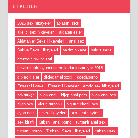
ETIKETLER
2025 sex hikayeleri
ablasını sikti
aile içi sex hikayeleri
aldatan eşler
Aldatanlar Seks Hikayeleri
anal sex
Bakire Seks Hikayeleri
baldız hikaye
baldız seks
brazzers oyunculari
brazzerstaki oyuncular ne kadar kazanıyor 2018
cıplak kızlar
dixiedamelioxxx
doedaporno
Ensest Hikaye
Ensest Hikayeler
erotik sex hikayeleri
hdxtürkçe
hijap anal
hijap anal porn
hijap anal sex
hijap sex
olgun türbanlı
olgun türbanlı sex
oyoh com
seks hikayeleri
sex itiraf sayfası
sex itirafı
türbanlı anal porno
türbanlı anal sex
türbanlı porno
Türbanlı Seks Hikayeleri
türbanlı sex