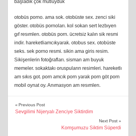
başladık çok mutluyduk
otobüs porno. ama sok. otobüste sex. zenci siki
göster. otobüs pornoları. kol sokan sert lezbıyen
gıf resımlerı. otobüs porn. ücretsiz kalın sik resmi
indir. hareketliamcıkyarak. otobus sex. otobüste
seks. sek porno resmi. sikin ama giris resim.
Sikişenlerin fotoğrafları. sisman am buyuk
memeler. sokaktakı oruspuların resimleri. hareketlı
am sıkıs got. porn amcık porn yarak porn göt porn
mobil oynat oy. Anımasyon am resımlerı.
Yazı
Previous Post
Sevgilimi Nijeryalı Zenciye Siktirdim
gezinmesi
Next Post
Komşumuzu Siktim Süperdi