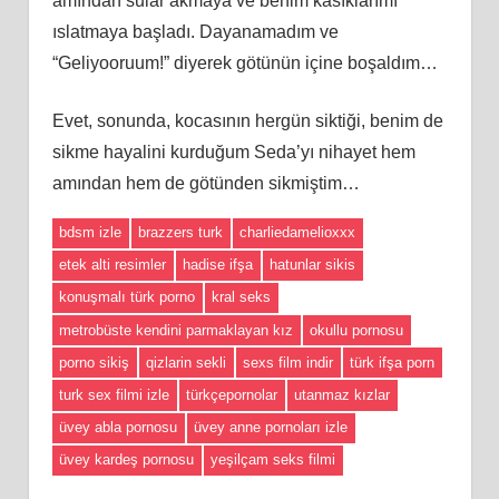
amından sular akmaya ve benim kasıklarımı
ıslatmaya başladı. Dayanamadım ve
“Geliyooruum!” diyerek götünün içine boşaldım…
Evet, sonunda, kocasının hergün siktiği, benim de
sikme hayalini kurduğum Seda’yı nihayet hem
amından hem de götünden sikmiştim…
bdsm izle
brazzers turk
charliedamelioxxx
etek alti resimler
hadise ifşa
hatunlar sikis
konuşmalı türk porno
kral seks
metrobüste kendini parmaklayan kız
okullu pornosu
porno sikiş
qizlarin sekli
sexs film indir
türk ifşa porn
turk sex filmi izle
türkçepornolar
utanmaz kızlar
üvey abla pornosu
üvey anne pornoları izle
üvey kardeş pornosu
yeşilçam seks filmi