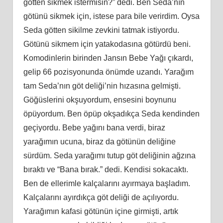
götten sikmek istermisin?” dedi. Ben Seda’nın
götünü sikmek için, istese para bile verirdim. Oysa
Seda götten sikilme zevkini tatmak istiyordu.
Götünü sikmem için yatakodasına götürdü beni.
Komodinlerin birinden Jansın Bebe Yağı çıkardı,
gelip 66 pozisyonunda önümde uzandı. Yarağım
tam Seda’nın göt deliği’nin hızasına gelmişti.
Göğüslerini okşuyordum, ensesini boynunu
öpüyordum. Ben öpüp okşadıkça Seda kendinden
geçiyordu. Bebe yağını bana verdi, biraz
yarağımın ucuna, biraz da götünün deliğine
sürdüm. Seda yarağımı tutup göt deliğinin ağzına
bıraktı ve “Bana bırak.” dedi. Kendisi sokacaktı.
Ben de ellerimle kalçalarını ayırmaya başladım.
Kalçalarını ayırdıkça göt deliği de açılıyordu.
Yarağımın kafasi götünün içine girmişti, artık