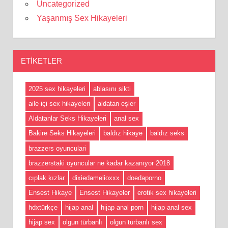
Uncategorized
Yaşanmış Sex Hikayeleri
ETIKETLER
2025 sex hikayeleri
ablasını sikti
aile içi sex hikayeleri
aldatan eşler
Aldatanlar Seks Hikayeleri
anal sex
Bakire Seks Hikayeleri
baldız hikaye
baldız seks
brazzers oyunculari
brazzerstaki oyuncular ne kadar kazanıyor 2018
cıplak kızlar
dixiedamelioxxx
doedaporno
Ensest Hikaye
Ensest Hikayeler
erotik sex hikayeleri
hdxtürkçe
hijap anal
hijap anal porn
hijap anal sex
hijap sex
olgun türbanlı
olgun türbanlı sex