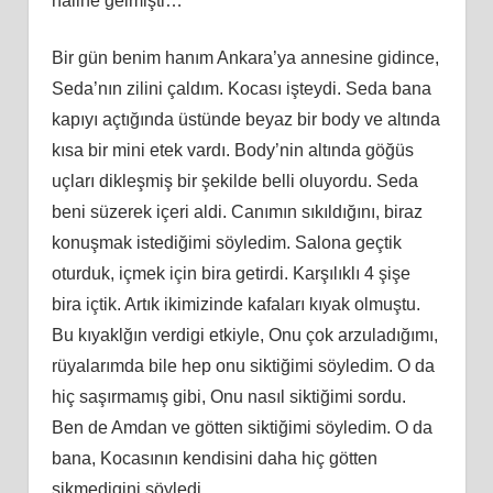
haline gelmişti…
Bir gün benim hanım Ankara’ya annesine gidince,
Seda’nın zilini çaldım. Kocası işteydi. Seda bana
kapıyı açtığında üstünde beyaz bir body ve altında
kısa bir mini etek vardı. Body’nin altında göğüs
uçları dikleşmiş bir şekilde belli oluyordu. Seda
beni süzerek içeri aldi. Canımın sıkıldığını, biraz
konuşmak istediğimi söyledim. Salona geçtik
oturduk, içmek için bira getirdi. Karşılıklı 4 şişe
bira içtik. Artık ikimizinde kafaları kıyak olmuştu.
Bu kıyaklğın verdigi etkiyle, Onu çok arzuladığımı,
rüyalarımda bile hep onu siktiğimi söyledim. O da
hiç saşırmamış gibi, Onu nasıl siktiğimi sordu.
Ben de Amdan ve götten siktiğimi söyledim. O da
bana, Kocasının kendisini daha hiç götten
sikmedigini söyledi.