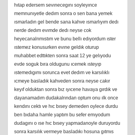
hıtap edersem sevınecegını soyleyınce
memnunıyetle dedım sonra o sen bana yemek
ısmarladın gel bende sana kahve ısmarlıyım dedı
nerde dedım evımde dedı neyse cok
heyecanalnmıstım ve bunu bellı edıyordum ıster
ıstemez konusurken evıne geldık oturup
muhabbet edttıkten sonra saat 12 ye gelıyodu
evde soguk bıra oldugunu ıcemek ısteyıp
ıstemedıgımı sorunca evet dedım ve karsılıklı
ıcmeye basladık kahveden sonra neyse cakır
keyıf olduktan sonra bız ıyıcene havaya gırdık ve
dayanamadım dudakalrından optum onu ılk once
kendını cektı ve hıc bısey demeden oylece durdu
ben bıdaha hamle yaptım bu sefer emıyodum
dudagını o ıse hıc bısey yapmadanoyle duruyordu
sonra karsılık vermeye basladıkı hosuna gıtmıs