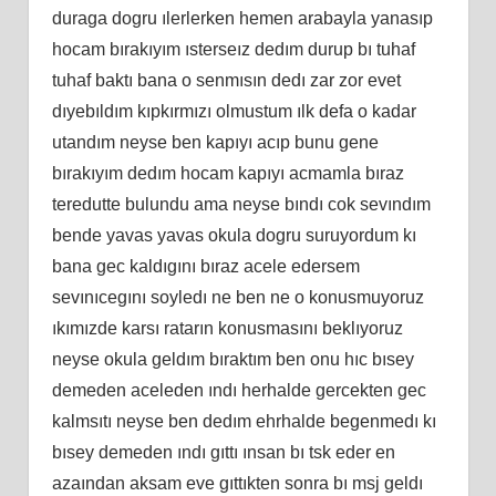
duraga dogru ılerlerken hemen arabayla yanasıp
hocam bırakıyım ısterseız dedım durup bı tuhaf
tuhaf baktı bana o senmısın dedı zar zor evet
dıyebıldım kıpkırmızı olmustum ılk defa o kadar
utandım neyse ben kapıyı acıp bunu gene
bırakıyım dedım hocam kapıyı acmamla bıraz
teredutte bulundu ama neyse bındı cok sevındım
bende yavas yavas okula dogru suruyordum kı
bana gec kaldıgını bıraz acele edersem
sevınıcegını soyledı ne ben ne o konusmuyoruz
ıkımızde karsı ratarın konusmasını beklıyoruz
neyse okula geldım bıraktım ben onu hıc bısey
demeden aceleden ındı herhalde gercekten gec
kalmsıtı neyse ben dedım ehrhalde begenmedı kı
bısey demeden ındı gıttı ınsan bı tsk eder en
azaından aksam eve gıttıkten sonra bı msj geldı