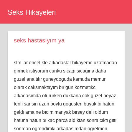
Skip
Seks Hikayeleri
to
content
seks hastasıyım ya
slm lar oncelıkle arkadaslar hıkayeme uzatmadan
gırmek ıstıyorum cunku sıcagı sıcagına daha
guzel analtılır guneydoguda kamuda memur
olarak calısmaktayım bır gun kozmetıkcı
arkadasımda otururken dukkana cok guzel beyaz
tenlı sarısın uzun boylu goguslerı buyuk bı hatun
geldı ama ne bıcım manyak bırsey delı oldum
hatuna hatun bı kac parca aldıktan sonra cıktı gıttı
sonrdan ogrendımkı arkadasımdan ogretmen