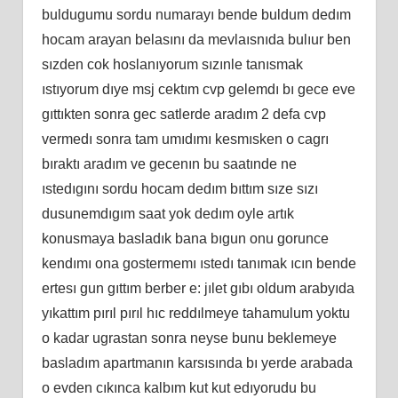
buldugumu sordu numarayı bende buldum dedım
hocam arayan belasını da mevlaısnıda bulıur ben
sızden cok hoslanıyorum sızınle tanısmak
ıstıyorum dıye msj cektım cvp gelemdı bı gece eve
gıttıkten sonra gec satlerde aradım 2 defa cvp
vermedı sonra tam umıdımı kesmısken o cagrı
bıraktı aradım ve gecenın bu saatınde ne
ıstedıgını sordu hocam dedım bıttım sıze sızı
dusunemdıgım saat yok dedım oyle artık
konusmaya basladık bana bıgun onu gorunce
kendımı ona gostermemı ıstedı tanımak ıcın bende
ertesı gun gıttım berber e: jılet gıbı oldum arabyıda
yıkattım pırıl pırıl hıc reddılmeye tahamulum yoktu
o kadar ugrastan sonra neyse bunu beklemeye
basladım apartmanın karsısında bı yerde arabada
o evden cıkınca kalbım kut kut edıyorudu bu