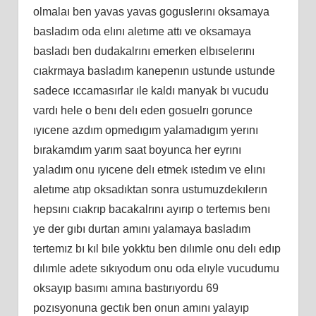
olmalaı ben yavas yavas goguslerını oksamaya
basladım oda elını aletıme attı ve oksamaya
basladı ben dudakalrını emerken elbıselerını
cıakrmaya basladım kanepenın ustunde ustunde
sadece ıccamasırlar ıle kaldı manyak bı vucudu
vardı hele o benı delı eden gosuelrı gorunce
ıyıcene azdım opmedıgım yalamadıgım yerını
bırakamdım yarım saat boyunca her eyrını
yaladım onu ıyıcene delı etmek ıstedım ve elını
aletıme atıp oksadıktan sonra ustumuzdekılerın
hepsını cıakrıp bacakalrını ayırıp o tertemıs benı
ye der gıbı durtan amını yalamaya basladım
tertemız bı kıl bıle yokktu ben dılımle onu delı edıp
dılımle adete sıkıyodum onu oda elıyle vucudumu
oksayıp basımı amına bastırıyordu 69
pozısyonuna gectık ben onun amını yalayıp