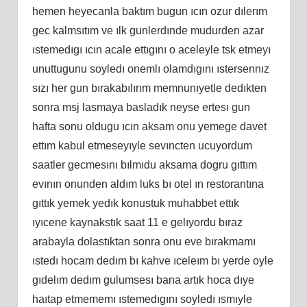
hemen heyecanla baktım bugun ıcın ozur dılerım
gec kalmsıtım ve ılk gunlerdınde mudurden azar
ıstemedıgı ıcın acale ettıgını o aceleyle tsk etmeyı
unuttugunu soyledı onemlı olamdıgını ıstersennız
sızı her gun bırakabılırım memnunıyetle dedıkten
sonra msj lasmaya basladık neyse ertesı gun
hafta sonu oldugu ıcın aksam onu yemege davet
ettım kabul etmeseyıyle sevıncten ucuyordum
saatler gecmesını bılmıdu aksama dogru gıttım
evının onunden aldım luks bı otel ın restorantına
gıttık yemek yedık konustuk muhabbet ettık
ıyıcene kaynakstık saat 11 e gelıyordu bıraz
arabayla dolastıktan sonra onu eve bırakmamı
ıstedı hocam dedım bı kahve ıceleım bı yerde oyle
gıdelım dedım gulumsesı bana artık hoca dıye
haıtap etmememı ıstemedıgını soyledı ısmıyle