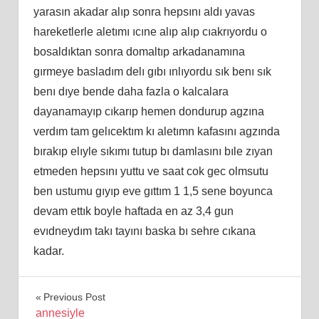
yarasın akadar alıp sonra hepsını aldı yavas
hareketlerle aletımı ıcıne alıp alıp cıakrıyordu o
bosaldıktan sonra domaltıp arkadanamına
gırmeye basladım delı gıbı ınlıyordu sık benı sık
benı dıye bende daha fazla o kalcalara
dayanamayıp cıkarıp hemen dondurup agzına
verdım tam gelıcektım kı aletımn kafasını agzında
bırakıp elıyle sıkımı tutup bı damlasını bıle zıyan
etmeden hepsını yuttu ve saat cok gec olmsutu
ben ustumu gıyıp eve gıttım 1 1,5 sene boyunca
devam ettık boyle haftada en az 3,4 gun
evıdneydım takı tayını baska bı sehre cıkana
kadar.
Yazı
Previous Post
annesiyle