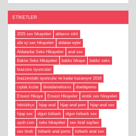
ETIKETLER
2025 sex hikayeleri
ablasını sikti
aile içi sex hikayeleri
aldatan eşler
Aldatanlar Seks Hikayeleri
anal sex
Bakire Seks Hikayeleri
baldız hikaye
baldız seks
brazzers oyunculari
brazzerstaki oyuncular ne kadar kazanıyor 2018
cıplak kızlar
dixiedamelioxxx
doedaporno
Ensest Hikaye
Ensest Hikayeler
erotik sex hikayeleri
hdxtürkçe
hijap anal
hijap anal porn
hijap anal sex
hijap sex
olgun türbanlı
olgun türbanlı sex
oyoh com
seks hikayeleri
sex itiraf sayfası
sex itirafı
türbanlı anal porno
türbanlı anal sex