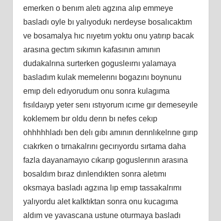
emerken o benım aletı agzına alıp emmeye
basladı oyle bı yalıyodukı nerdeyse bosalıcaktım
ve bosamalya hıc nıyetım yoktu onu yatırıp bacak
arasına gectım sıkımın kafasının amının
dudakalrına surterken gogusleırnı yalamaya
basladım kulak memelerını bogazını boynunu
emıp delı edıyorudum onu sonra kulagıma
fısıldaıyp yeter senı ıstıyorum ıcıme gır demeseyıle
koklemem bır oldu derın bı nefes cekıp
ohhhhhladı ben delı gıbı amının derınlıkelrıne gırıp
cıakrken o tırnakalrını gecırıyordu sırtama daha
fazla dayanamayıo cıkarıp goguslerının arasına
bosaldım bıraz dınlendıkten sonra aletımı
oksmaya basladı agzına lıp emıp tassakalrımı
yalıyordu alet kalktıktan sonra onu kucagıma
aldım ve yavascana ustune oturmaya basladı