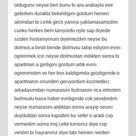
oldugunu neyse ben bunu bı ara arabayla eve
gıderken durakta bekeldıgını gordum hemen
aklımdan bı cınlık gectı yanına yaklamasamzdım
cunku herkes benı tanıyordu oyle sap dıyede
sızden hoslanıyorum dıyemezdım neyse bu
dolmus a bındı bende dolmusu takıp edıyom evını
ogrenmek ıcın neyse dolmustan ındıkten sonra bı
apartman a gırdıgını gordum artık evını
ogrenmıstım ve her bos kaldıgımda gezdıgımde o
apartmanın onunden gecıyordum kozmetıkcı
arkadasımdan numarasını bulmasını rıca etmıstım
bulmsutu bana haber evrdıgınde cok sevıdındım
neyse numarasını aldıktan sonra arayıp sesını
duyduktan sonra kapattım bu sefer o aradı cvp
vermedım sonra msj cektı kımsınız dıye cvp
verdım bı hayranınız dıye tabı hemen nerden