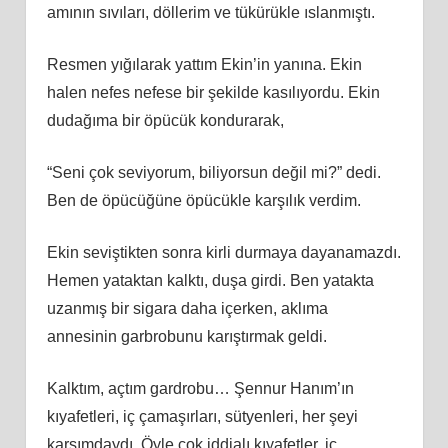
amının sıvıları, döllerim ve tükürükle ıslanmıştı.
Resmen yığılarak yattım Ekin’in yanına. Ekin
halen nefes nefese bir şekilde kasılıyordu. Ekin
dudağıma bir öpücük kondurarak,
“Seni çok seviyorum, biliyorsun değil mi?” dedi.
Ben de öpücüğüne öpücükle karşılık verdim.
Ekin seviştikten sonra kirli durmaya dayanamazdı.
Hemen yataktan kalktı, duşa girdi. Ben yatakta
uzanmış bir sigara daha içerken, aklıma
annesinin garbrobunu karıştırmak geldi.
Kalktım, açtım gardrobu… Şennur Hanım’ın
kıyafetleri, iç çamaşırları, sütyenleri, her şeyi
karşımdaydı. Öyle çok iddialı kıyafetler, iç