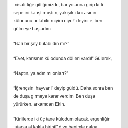
misafirliğe gittiğimizde, banyolarına girip kirli
sepetini karıştırmıştım, yakışıklı kocasının
külodunu bulabilir miyim diye!” deyince, ben
gülmeye başladım
“Bari bir şey bulabildin mi?”
“Evet, karısının külodunda dölleri vardı!” Gülerek,
“Naptın, yaladın mı onları?”
“İğrençsin, hayvan!” deyip güldü. Daha sonra ben
de duşa girmeye karar verdim. Ben duşa
yürürken, arkamdan Ekin,
“Kirlilerde iki üç tane külodum olacak, ergenliğin
tutarsa al kokla birini!” diye benimle dalga