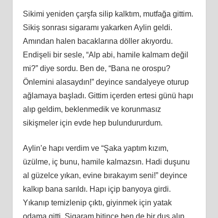
Sikimi yeniden çarşfa silip kalktım, mutfağa gittim.
Sikiş sonrası sigaramı yakarken Aylin geldi.
Amından halen bacaklarına döller akıyordu.
Endişeli bir sesle, “Alp abi, hamile kalmam değil
mi?” diye sordu. Ben de, “Bana ne orospu?
Önlemini alasaydın!” deyince sandalyeye oturup
ağlamaya başladı. Gittim içerden ertesi günü hapı
alıp geldim, beklenmedik ve korunmasız
sikişmeler için evde hep bulundururdum.
Aylin’e hapı verdim ve “Şaka yaptım kızım,
üzülme, iç bunu, hamile kalmazsın. Hadi duşunu
al güzelce yıkan, evine bırakayım seni!” deyince
kalkıp bana sarıldı. Hapı içip banyoya girdi.
Yıkanıp temizlenip çıktı, giyinmek için yatak
odama gitti. Sigaram bitince ben de bir duş alıp