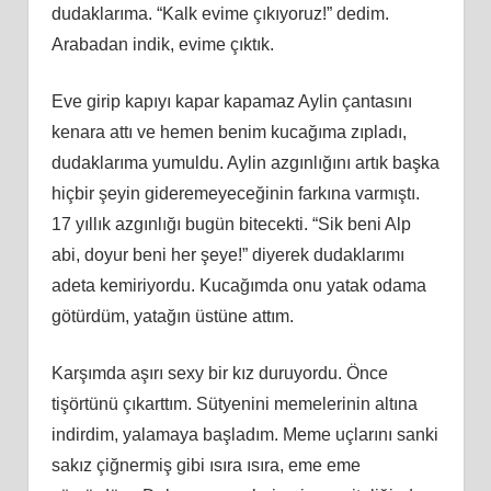
dudaklarıma. “Kalk evime çıkıyoruz!” dedim.
Arabadan indik, evime çıktık.
Eve girip kapıyı kapar kapamaz Aylin çantasını
kenara attı ve hemen benim kucağıma zıpladı,
dudaklarıma yumuldu. Aylin azgınlığını artık başka
hiçbir şeyin gideremeyeceğinin farkına varmıştı.
17 yıllık azgınlığı bugün bitecekti. “Sik beni Alp
abi, doyur beni her şeye!” diyerek dudaklarımı
adeta kemiriyordu. Kucağımda onu yatak odama
götürdüm, yatağın üstüne attım.
Karşımda aşırı sexy bir kız duruyordu. Önce
tişörtünü çıkarttım. Sütyenini memelerinin altına
indirdim, yalamaya başladım. Meme uçlarını sanki
sakız çiğnermiş gibi ısıra ısıra, eme eme