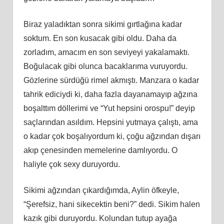
Biraz yaladıktan sonra sikimi gırtlağına kadar
soktum. En son kusacak gibi oldu. Daha da
zorladım, amacım en son seviyeyi yakalamaktı.
Boğulacak gibi olunca bacaklarıma vuruyordu.
Gözlerine sürdüğü rimel akmıştı. Manzara o kadar
tahrik ediciydi ki, daha fazla dayanamayıp ağzına
boşalttım döllerimi ve “Yut hepsini orospu!” deyip
saçlarından asıldım. Hepsini yutmaya çalıştı, ama
o kadar çok boşalıyordum ki, çoğu ağzından dışarı
akıp çenesinden memelerine damlıyordu. O
haliyle çok sexy duruyordu.
Sikimi ağzından çıkardığımda, Aylin öfkeyle,
“Şerefsiz, hani sikecektin beni?” dedi. Sikim halen
kazık gibi duruyordu. Kolundan tutup ayağa