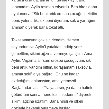
kardeşi olsa da, am amdır diyerek ayrıcalık
tanımadım. Aylin resmen eriyordu. Ben biraz daha
oyalanınca, “Sik beni artık orospu çocuğu, delirttin
beni, yeter artık, sik beni diyorum, sok o yarrağını
amına!” diyerek bana tokat attı.
Tokat atmasına çok sinirlendim. Hemen
soyundum ve Aylin’i yataktan indirip yere
çömelttim, sikimi ağzına vermeye çalıştım. Ama
Aylin, “Ağzıma alırsam orospu çocuğuyum, sik
beni artık, yandım bittim, uğraşamam saksoyla,
amıma sok!” diye bağırdı. Onu ne kadar
azdırdığımı anlamıştım, ama yetmezdi.
Saçlarından asılıp “Ya yalarsın, ya da bu halinle
götürürüm seni annene teslim ederim!” diyerek
sikimi ağzına uzattım. Bana hırslı ve öfkeli
gözlerle bakarak yalamaya başladı…