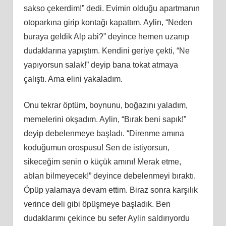
sakso çekerdim!” dedi. Evimin olduğu apartmanın
otoparkına girip kontağı kapattım. Aylin, “Neden
buraya geldik Alp abi?” deyince hemen uzanıp
dudaklarına yapıştım. Kendini geriye çekti, “Ne
yapıyorsun salak!” deyip bana tokat atmaya
çalıştı. Ama elini yakaladım.
Onu tekrar öptüm, boynunu, boğazını yaladım,
memelerini okşadım. Aylin, “Bırak beni sapık!”
deyip debelenmeye başladı. “Direnme amına
koduğumun orospusu! Sen de istiyorsun,
sikeceğim senin o küçük amını! Merak etme,
ablan bilmeyecek!” deyince debelenmeyi bıraktı.
Öpüp yalamaya devam ettim. Biraz sonra karşılık
verince deli gibi öpüşmeye başladık. Ben
dudaklarımı çekince bu sefer Aylin saldırıyordu