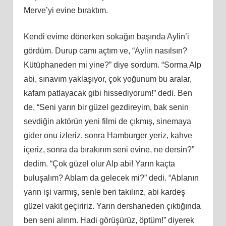
Merve’yi evine bıraktım.
Kendi evime dönerken sokağın başında Aylin’i
gördüm. Durup camı açtım ve, “Aylin nasılsın?
Kütüphaneden mi yine?” diye sordum. “Sorma Alp
abi, sınavım yaklaşıyor, çok yoğunum bu aralar,
kafam patlayacak gibi hissediyorum!” dedi. Ben
de, “Seni yarın bir güzel gezdireyim, bak senin
sevdiğin aktörün yeni filmi de çıkmış, sinemaya
gider onu izleriz, sonra Hamburger yeriz, kahve
içeriz, sonra da bırakırım seni evine, ne dersin?”
dedim. “Çok güzel olur Alp abi! Yarın kaçta
buluşalım? Ablam da gelecek mi?” dedi. “Ablanın
yarın işi varmış, senle ben takılırız, abi kardeş
güzel vakit geçiririz. Yarın dershaneden çıktığında
ben seni alırım. Hadi görüşürüz, öptüm!” diyerek