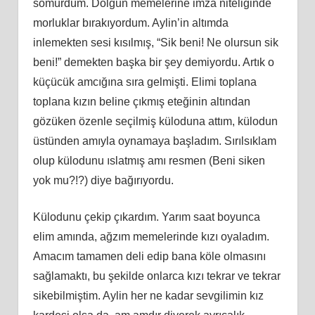
sömürdüm. Dolgun memelerine imza niteliğinde
morluklar bırakıyordum. Aylin’in altımda
inlemekten sesi kısılmış, “Sik beni! Ne olursun sik
beni!” demekten başka bir şey demiyordu. Artık o
küçücük amcığına sıra gelmişti. Elimi toplana
toplana kızın beline çıkmış eteğinin altından
gözüken özenle seçilmiş küloduna attım, külodun
üstünden amıyla oynamaya başladım. Sırılsıklam
olup külodunu ıslatmış amı resmen (Beni siken
yok mu?!?) diye bağırıyordu.
Külodunu çekip çıkardım. Yarım saat boyunca
elim amında, ağzım memelerinde kızı oyaladım.
Amacım tamamen deli edip bana köle olmasını
sağlamaktı, bu şekilde onlarca kızı tekrar ve tekrar
sikebilmiştim. Aylin her ne kadar sevgilimin kız