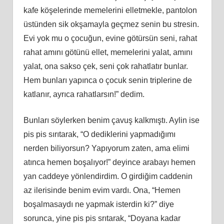
kafe köşelerinde memelerini elletmekle, pantolon
üstünden sik okşamayla geçmez senin bu stresin.
Evi yok mu o çocuğun, evine götürsün seni, rahat
rahat amını götünü ellet, memelerini yalat, amını
yalat, ona sakso çek, seni çok rahatlatır bunlar.
Hem bunları yapınca o çocuk senin triplerine de
katlanır, ayrıca rahatlarsın!” dedim.
Bunları söylerken benim çavuş kalkmıştı. Aylin ise
pis pis sırıtarak, “O dediklerini yapmadığımı
nerden biliyorsun? Yapıyorum zaten, ama elimi
atınca hemen boşalıyor!” deyince arabayı hemen
yan caddeye yönlendirdim. O girdiğim caddenin
az ilerisinde benim evim vardı. Ona, “Hemen
boşalmasaydı ne yapmak isterdin ki?” diye
sorunca, yine pis pis srıtarak, “Doyana kadar