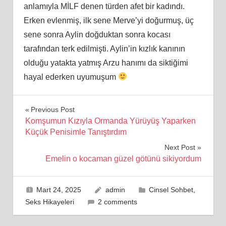
anlamıyla MİLF denen türden afet bir kadındı.
Erken evlenmiş, ilk sene Merve’yi doğurmuş, üç
sene sonra Aylin doğduktan sonra kocası
tarafından terk edilmişti. Aylin’in kızlık kanının
olduğu yatakta yatmış Arzu hanımı da siktiğimi
hayal ederken uyumuşum
Yazı
Previous Post
Komşumun Kızıyla Ormanda Yürüyüş Yaparken
gezinmesi
Küçük Penisimle Tanıştırdım
Next Post
Emelin o kocaman güzel götünü sikiyordum
Mart 24, 2025
admin
Cinsel Sohbet
,
Seks Hikayeleri
2 comments