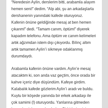
“Neredesin Aylin, derslerim bitti, arabamla alayım
hemen seni!” dedim. “Alp abi, şu an arkadaşlarla
dershanenin yanındaki kafede oturuyoruz.
Kafenin önüne geldiğinde mesaj at ben hemen
çıkarım!” dedi. “Tamam canım, öptüm!” diyerek
kapadım telefonu. Ama öptüm ve canım kelimeleri
artık ağzımdan istem dışı çıkıyordu. Bilinç altım
artık tamamen Aylin’i sikmeye odaklanmış
durumdaydı.
Arabamla kafenin önüne vardım. Aylin’e mesaj
atacaktım ki, son anda vaz geçtim, önce orada bir
kahve içeriz diye düşündüm. Kafeye girdim.
Kalabalık kafede gözlerim Aylin’i aradı ve buldu.
Kuytu bir köşede yanında bir erkek arkadaşı ile
çok samimi (!) oturuyordu. Yanlarına gitmeden