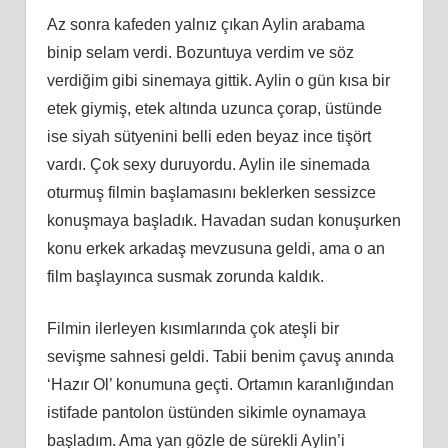
Az sonra kafeden yalnız çıkan Aylin arabama
binip selam verdi. Bozuntuya verdim ve söz
verdiğim gibi sinemaya gittik. Aylin o gün kısa bir
etek giymiş, etek altında uzunca çorap, üstünde
ise siyah sütyenini belli eden beyaz ince tişört
vardı. Çok sexy duruyordu. Aylin ile sinemada
oturmuş filmin başlamasını beklerken sessizce
konuşmaya başladık. Havadan sudan konuşurken
konu erkek arkadaş mevzusuna geldi, ama o an
film başlayınca susmak zorunda kaldık.
Filmin ilerleyen kısımlarında çok ateşli bir
sevişme sahnesi geldi. Tabii benim çavuş anında
‘Hazır Ol’ konumuna geçti. Ortamın karanlığından
istifade pantolon üstünden sikimle oynamaya
başladım. Ama yan gözle de sürekli Aylin’i