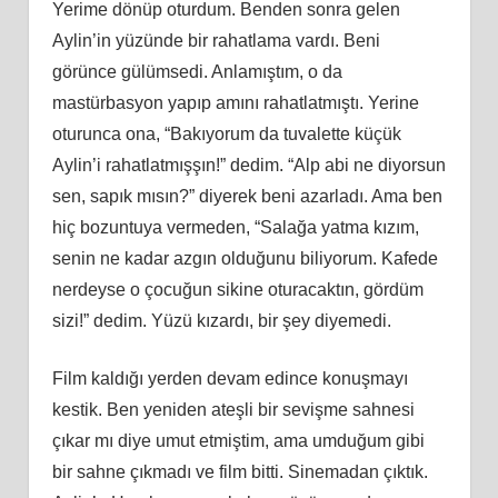
Yerime dönüp oturdum. Benden sonra gelen
Aylin’in yüzünde bir rahatlama vardı. Beni
görünce gülümsedi. Anlamıştım, o da
mastürbasyon yapıp amını rahatlatmıştı. Yerine
oturunca ona, “Bakıyorum da tuvalette küçük
Aylin’i rahatlatmışşın!” dedim. “Alp abi ne diyorsun
sen, sapık mısın?” diyerek beni azarladı. Ama ben
hiç bozuntuya vermeden, “Salağa yatma kızım,
senin ne kadar azgın olduğunu biliyorum. Kafede
nerdeyse o çocuğun sikine oturacaktın, gördüm
sizi!” dedim. Yüzü kızardı, bir şey diyemedi.
Film kaldığı yerden devam edince konuşmayı
kestik. Ben yeniden ateşli bir sevişme sahnesi
çıkar mı diye umut etmiştim, ama umduğum gibi
bir sahne çıkmadı ve film bitti. Sinemadan çıktık.