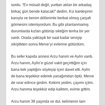
sordu. “Ev müsait değil, yurttan atılan bir arkadaş
birkaç gün bende kalacak!” dedim. Kız kardeşinin
kanıyla ve benim döllerimle berbat olmuş çarşafı
görmesini istemiyordum. Bu gibi planlanmamış
durumlarda kızları götürüp siktiğim tenha bir yer
vardı. Orada yaklaşık bir saat kadar sevişip
sikiştikten sonra Merve’yi evlerine götürdüm.
Bu sefer kapıda annesi Arzu hanım ve Aylin vardı.
Arzu hanım, Aylin’e güzel vakit geçirttiğim için
bana kek yaptığını söyleyip içeri davet etti. Aylin
de bana teşekkür ederek yanağımdan öptü. Merve
de ısrar edince girdim. Kekimi yedim, çayımı içtim.
Arzu hanıma teşekkür edip kalktım, evime gittim.
Arzu hanım 38 yaşında ve dul, kelimenin tam