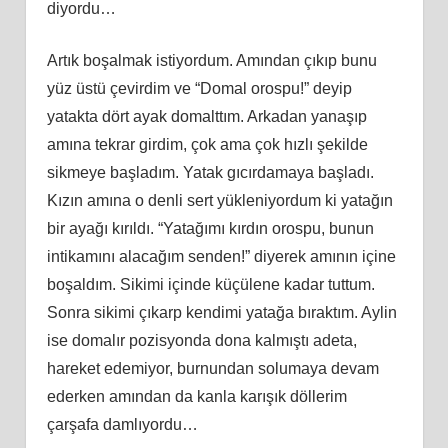
diyordu…
Artık boşalmak istiyordum. Amından çıkıp bunu
yüz üstü çevirdim ve “Domal orospu!” deyip
yatakta dört ayak domalttım. Arkadan yanaşıp
amına tekrar girdim, çok ama çok hızlı şekilde
sikmeye başladım. Yatak gıcırdamaya başladı.
Kızın amına o denli sert yükleniyordum ki yatağın
bir ayağı kırıldı. “Yatağımı kırdın orospu, bunun
intikamını alacağım senden!” diyerek amının içine
boşaldım. Sikimi içinde küçülene kadar tuttum.
Sonra sikimi çıkarp kendimi yatağa bıraktım. Aylin
ise domalır pozisyonda dona kalmıştı adeta,
hareket edemiyor, burnundan solumaya devam
ederken amından da kanla karışık döllerim
çarşafa damlıyordu…