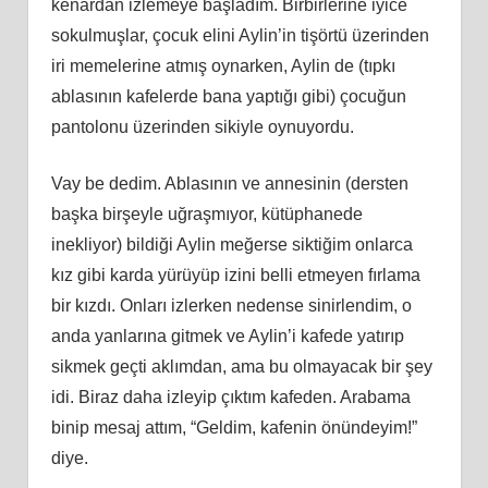
kenardan izlemeye başladım. Birbirlerine iyice
sokulmuşlar, çocuk elini Aylin’in tişörtü üzerinden
iri memelerine atmış oynarken, Aylin de (tıpkı
ablasının kafelerde bana yaptığı gibi) çocuğun
pantolonu üzerinden sikiyle oynuyordu.
Vay be dedim. Ablasının ve annesinin (dersten
başka birşeyle uğraşmıyor, kütüphanede
inekliyor) bildiği Aylin meğerse siktiğim onlarca
kız gibi karda yürüyüp izini belli etmeyen fırlama
bir kızdı. Onları izlerken nedense sinirlendim, o
anda yanlarına gitmek ve Aylin’i kafede yatırıp
sikmek geçti aklımdan, ama bu olmayacak bir şey
idi. Biraz daha izleyip çıktım kafeden. Arabama
binip mesaj attım, “Geldim, kafenin önündeyim!”
diye.