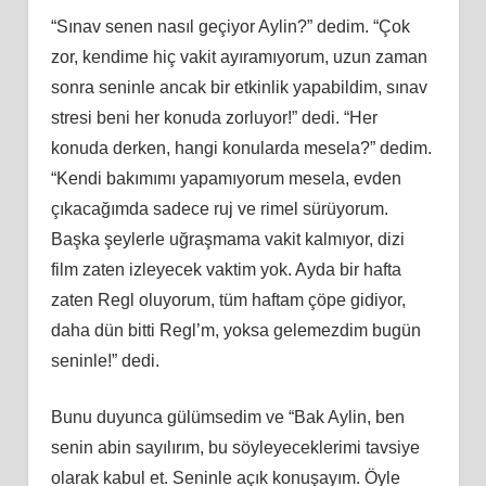
“Sınav senen nasıl geçiyor Aylin?” dedim. “Çok
zor, kendime hiç vakit ayıramıyorum, uzun zaman
sonra seninle ancak bir etkinlik yapabildim, sınav
stresi beni her konuda zorluyor!” dedi. “Her
konuda derken, hangi konularda mesela?” dedim.
“Kendi bakımımı yapamıyorum mesela, evden
çıkacağımda sadece ruj ve rimel sürüyorum.
Başka şeylerle uğraşmama vakit kalmıyor, dizi
film zaten izleyecek vaktim yok. Ayda bir hafta
zaten Regl oluyorum, tüm haftam çöpe gidiyor,
daha dün bitti Regl’m, yoksa gelemezdim bugün
seninle!” dedi.
Bunu duyunca gülümsedim ve “Bak Aylin, ben
senin abin sayılırım, bu söyleyeceklerimi tavsiye
olarak kabul et. Seninle açık konuşayım. Öyle