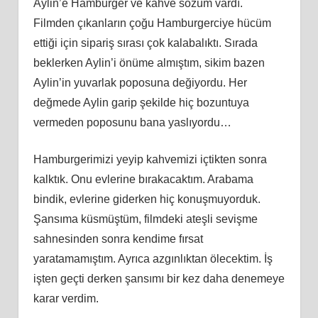
Aylin’e Hamburger ve kahve sözüm vardı.
Filmden çıkanların çoğu Hamburgerciye hücüm
ettiği için sipariş sırası çok kalabalıktı. Sırada
beklerken Aylin’i önüme almıştım, sikim bazen
Aylin’in yuvarlak poposuna değiyordu. Her
değmede Aylin garip şekilde hiç bozuntuya
vermeden poposunu bana yaslıyordu…
Hamburgerimizi yeyip kahvemizi içtikten sonra
kalktık. Onu evlerine bırakacaktım. Arabama
bindik, evlerine giderken hiç konuşmuyorduk.
Şansıma küsmüştüm, filmdeki ateşli sevişme
sahnesinden sonra kendime fırsat
yaratamamıştım. Ayrıca azgınlıktan ölecektim. İş
işten geçti derken şansımı bir kez daha denemeye
karar verdim.