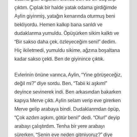
çıktım. Çıplak bir halde yatak odama girdiğimde
Aylin giyinmiş, yatağın kenarında oturmuş beni
bekliyordu. Hemen kalkıp bana sarıldı ve
dudaklarıma yumuldu. Öpüşürken sikim kalktı ve
“Bir sakso daha çek, özleyeceğim seni!” dedim.
Hiç ikiletmedi, yumuldu sikime, ağzına boşaltana
kadar sakso çekti. Ben de giyinince çıktık.
Evlerinin önüne varınca, Aylin, “Yine görüşeceğiz,
değil mi?” diye sordu. Ben, “Tabii ki aşkım!”
deyince sevinerek indi. Ben arkasından bakarken
kapıya Merve çıktı. Aylin selam verip eve girerken
Merve gelip arabaya bindi. Dudaklarımdan öpüp,
“Çok azdım aşkım, götür beni!” dedi. “Olur!” deyip
arabayı çalıştırdım. Tenha bir yere arabayı
sürerken, “Senin eve neden gitmiyoruz?” diye