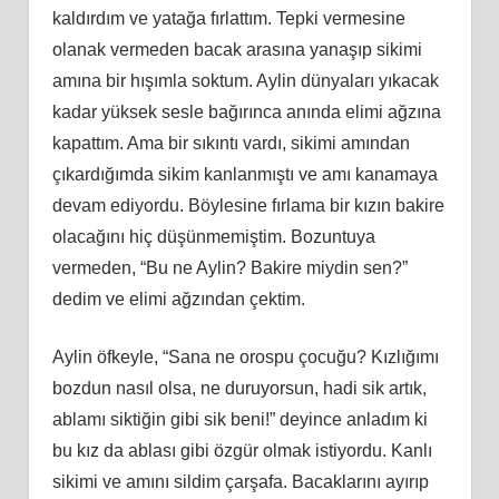
kaldırdım ve yatağa fırlattım. Tepki vermesine
olanak vermeden bacak arasına yanaşıp sikimi
amına bir hışımla soktum. Aylin dünyaları yıkacak
kadar yüksek sesle bağırınca anında elimi ağzına
kapattım. Ama bir sıkıntı vardı, sikimi amından
çıkardığımda sikim kanlanmıştı ve amı kanamaya
devam ediyordu. Böylesine fırlama bir kızın bakire
olacağını hiç düşünmemiştim. Bozuntuya
vermeden, “Bu ne Aylin? Bakire miydin sen?”
dedim ve elimi ağzından çektim.
Aylin öfkeyle, “Sana ne orospu çocuğu? Kızlığımı
bozdun nasıl olsa, ne duruyorsun, hadi sik artık,
ablamı siktiğin gibi sik beni!” deyince anladım ki
bu kız da ablası gibi özgür olmak istiyordu. Kanlı
sikimi ve amını sildim çarşafa. Bacaklarını ayırıp