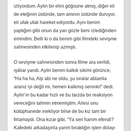
izliyordum. Aylin bir elini göğsüne atmış, diğer eli
de eteğinin üstünde, tam amının üstünde duruyor,
eli ufak ufak hareket ediyordu. Aynı benim
yaptığım gibi onun da yan gözle beni izlediğinden
emindim. Belli ki o da benim gibi filmdeki sevişme
sahnesinden etkilenip azmıştı.
O sevişme sahnesinden sonra filme ara verildi,
ışıklar yandı. Aylin benim kalkık sikimi görünce,
“Ha ha ha, Alp abi ne oldu, şu sıralar ablamla
aranız iyi değil mi, hemen kalkmış seninki!” dedi.
Aylin’in bu kadar hızlı ve bu tarzda bir reaksiyon
vereceğini tahmin etmemiştim. Ailesi onu
kütüphanede inekliyor bilse de bu kız tam bir
fırlamaydı. Ona kızar gibi, “Ya sen hanım efendi?
Kafedeki arkadaşınla yarım bıraktığın işten dolayı