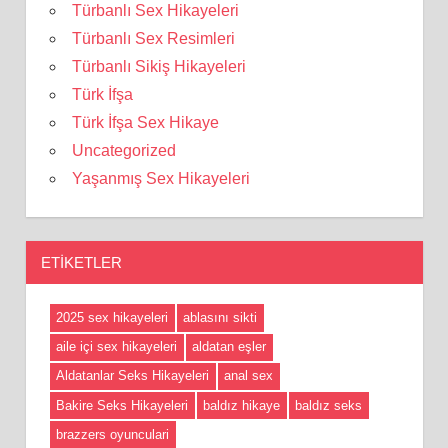
Türbanlı Sex Hikayeleri
Türbanlı Sex Resimleri
Türbanlı Sikiş Hikayeleri
Türk İfşa
Türk İfşa Sex Hikaye
Uncategorized
Yaşanmış Sex Hikayeleri
ETIKETLER
2025 sex hikayeleri
ablasını sikti
aile içi sex hikayeleri
aldatan eşler
Aldatanlar Seks Hikayeleri
anal sex
Bakire Seks Hikayeleri
baldız hikaye
baldız seks
brazzers oyunculari