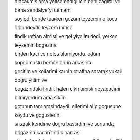
alacakmis ama yetisemedigi icin beni cagirdi ve
bana sandalye`yi tutmami
soyledi bende tuarken gozum teyzemin o koca
gotundeydi. teyzem inince
findik rafdan almisti ve gel yiyelim dedi, yerken
teyzemin bogazina
birden kaci ve nefes alamiyordu, odum
kopdumustu hemen onun arkasina
gecitim ve kollarimi karnin etrafina sararak yukari
dogru yittim ve
bogazindaki findik halen cikmamisti neyapacimi
bilmiyordum ama sikim
gotunun tam arasindaydi, ellerimi alip gogusune
koydu ve goguslerini
sikarak kendime dogru bastirdim ve sonunda
bogazina kacan findik parcasi