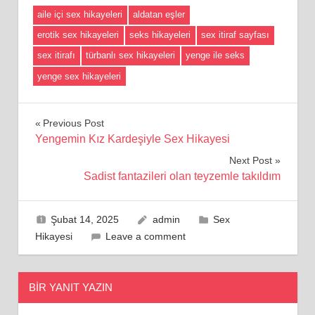
aile içi sex hikayeleri
aldatan eşler
erotik sex hikayeleri
seks hikayeleri
sex itiraf sayfası
sex itirafı
türbanlı sex hikayeleri
yenge ile seks
yenge sex hikayeleri
Yazı
Previous Post
Yengemin Kız Kardeşiyle Sex Hikayesi
gezinmesi
Next Post
Sadist fantazileri olan teyzemle takıldım
Şubat 14, 2025
admin
Sex
Hikayesi
Leave a comment
BIR YANIT YAZIN