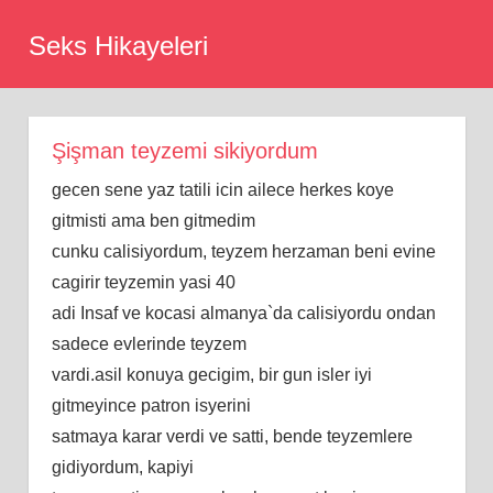
Skip
Seks Hikayeleri
to
content
Şişman teyzemi sikiyordum
gecen sene yaz tatili icin ailece herkes koye
gitmisti ama ben gitmedim
cunku calisiyordum, teyzem herzaman beni evine
cagirir teyzemin yasi 40
adi Insaf ve kocasi almanya`da calisiyordu ondan
sadece evlerinde teyzem
vardi.asil konuya gecigim, bir gun isler iyi
gitmeyince patron isyerini
satmaya karar verdi ve satti, bende teyzemlere
gidiyordum, kapiyi