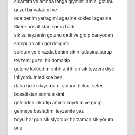
cikarttim ve altinda tanga giymisti amini gotunu
guzel bir yaladim ve
oda benim yarragimi agazina kokledi agazina
3kere bosaltiktan sonra hadi
sik su teyzenin gotunu dedi ve gidip banyodan
sampuan alip got deligine
surdum ve birazda benim sikin kafasina surup
teyzemi guzel bir domaltip
gotune kokledim ohhh ahhh oh sik teyzeni diye
inliyordu inledikce ben
daha hizli sikiyordum, gotune birkac sefer
bosaltiktan sonra sikimi
gotunden cikartip amina koydum ve gidip
gelmeye basladim. teyzemle yaz
boyu her gun sikisiyorduk herzaman sikiyorum
onu