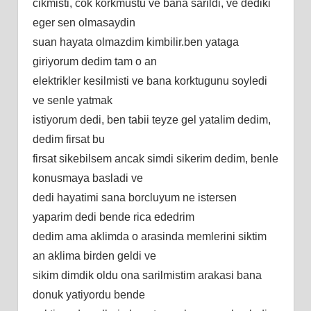
cikmisti, cok korkmustu ve bana sarildi, ve dediki
eger sen olmasaydin
suan hayata olmazdim kimbilir.ben yataga
giriyorum dedim tam o an
elektrikler kesilmisti ve bana korktugunu soyledi
ve senle yatmak
istiyorum dedi, ben tabii teyze gel yatalim dedim,
dedim firsat bu
firsat sikebilsem ancak simdi sikerim dedim, benle
konusmaya basladi ve
dedi hayatimi sana borcluyum ne istersen
yaparim dedi bende rica ededrim
dedim ama aklimda o arasinda memlerini siktim
an aklima birden geldi ve
sikim dimdik oldu ona sarilmistim arakasi bana
donuk yatiyordu bende