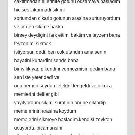
caktirmadan ellerimle gotunu oksamaya basladim
hic ses cikarmadi sikimi
sortumdan cikarip gotunun arasina surturuyordum
ve birden sikime baska
birsey deydigini fark ettim, baktim ve teyzem bana
teyzenimi sikmek
istiyorsun dedi, ben cok utandim ama senin
hayatini kurtardim sende bana
bir iyilik yapip kendini vermezmisin dedim bana
sen iste yeter dedi ve
onu hemen soydum elektrikler geldi ve o koca
memlerini deliler gibi
yayilyordum sikimi suratinin onune ciktartip
memelerinin arasina koydum
memelerini sikmeye basladim.kendisi zevkten
ucuyordu, picamansini