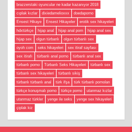
brazzerstaki oyuncular ne kadar kazanıyor 2018
cıplak kızlar
dixiedamelioxxx
doedaporno
Ensest Hikaye
Ensest Hikayeler
erotik sex hikayeleri
hdxtürkçe
hijap anal
hijap anal porn
hijap anal sex
hijap sex
olgun türbanlı
olgun türbanlı sex
oyoh com
seks hikayeleri
sex itiraf sayfası
sex itirafı
türbanlı anal porno
türbanlı anal sex
türbanlı porno
Türbanlı Seks Hikayeleri
türbanlı sex
türbanlı sex hikayeleri
türbanlı sikiş
türbanlı türbanlı anal
türk ifşa
türk türbanlı pornoları
türkçe konuşmalı porno
türkçe porno
utanmaz kızlar
utanmaz türkler
yenge ile seks
yenge sex hikayeleri
çiplak kiz