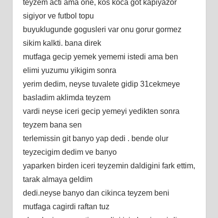
teyzem acti ama one, kos koca got kapiyazor
sigiyor ve futbol topu
buyuklugunde gogusleri var onu gorur gormez
sikim kalkti. bana direk
mutfaga gecip yemek yememi istedi ama ben
elimi yuzumu yikigim sonra
yerim dedim, neyse tuvalete gidip 31cekmeye
basladim aklimda teyzem
vardi neyse iceri gecip yemeyi yedikten sonra
teyzem bana sen
terlemissin git banyo yap dedi . bende olur
teyzecigim dedim ve banyo
yaparken birden iceri teyzemin daldigini fark ettim,
tarak almaya geldim
dedi.neyse banyo dan cikinca teyzem beni
mutfaga cagirdi raftan tuz