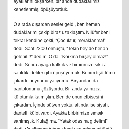
ayaklarını okşarken, bir anda dudaklarımız
kenetlenmiş, öpüşüyorduk.
O sırada dışardan sesler geldi, ben hemen
dudaklarımı çekip biraz uzaklaştım. Nilüfer beni
tekrar kendine çekti, “Çocuktur, meraklanma!”
dedi. Saat 22:00 olmuştu, “Tekin bey de her an
gelebilir!” dedim. O da, “Korkma birşey olmaz!”
dedi. Sonra ayağa kalktık ve birbirimize sıkıca
sarıldık, deliler gibi öpüşüyorduk. Benim tişörtümü
çıkardı, boynumu yalıyordu. Biryandan da
pantolonumu çözüyordu. Bir anda yalnızca
külotumla kalmıştım. Ben de onun elbisesini
çıkardım. İçinde sütyen yoktu, altında ise siyah,
dantelli külot vardı. Ayakta birbirimize sımsıkı
sarılmıştık. Kulağıma, “Yatak odasına gidelim!”