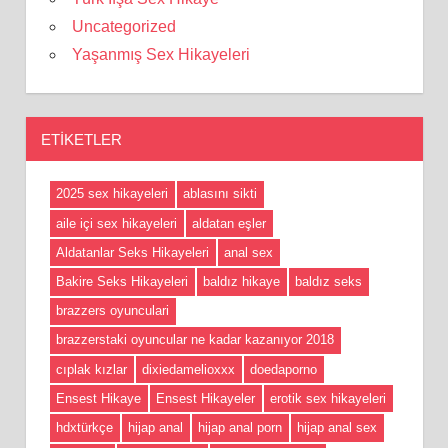
Uncategorized
Yaşanmış Sex Hikayeleri
ETIKETLER
2025 sex hikayeleri
ablasını sikti
aile içi sex hikayeleri
aldatan eşler
Aldatanlar Seks Hikayeleri
anal sex
Bakire Seks Hikayeleri
baldız hikaye
baldız seks
brazzers oyunculari
brazzerstaki oyuncular ne kadar kazanıyor 2018
cıplak kızlar
dixiedamelioxxx
doedaporno
Ensest Hikaye
Ensest Hikayeler
erotik sex hikayeleri
hdxtürkçe
hijap anal
hijap anal porn
hijap anal sex