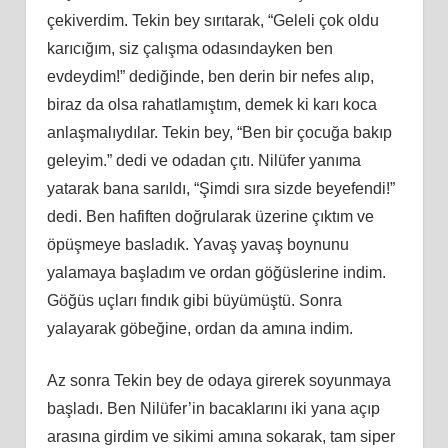
çekiverdim. Tekin bey sırıtarak, “Geleli çok oldu
karıcığım, siz çalışma odasındayken ben
evdeydim!” dediğinde, ben derin bir nefes alıp,
biraz da olsa rahatlamıştım, demek ki karı koca
anlaşmalıydılar. Tekin bey, “Ben bir çocuğa bakıp
geleyim.” dedi ve odadan çıtı. Nilüfer yanıma
yatarak bana sarıldı, “Şimdi sıra sizde beyefendi!”
dedi. Ben hafiften doğrularak üzerine çıktım ve
öpüşmeye basladık. Yavaş yavaş boynunu
yalamaya başladım ve ordan göğüslerine indim.
Göğüs uçları fındık gibi büyümüştü. Sonra
yalayarak göbeğine, ordan da amına indim.
Az sonra Tekin bey de odaya girerek soyunmaya
başladı. Ben Nilüfer’in bacaklarını iki yana açıp
arasına girdim ve sikimi amına sokarak, tam siper