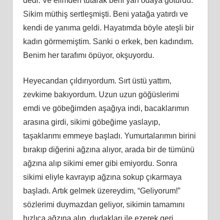
dedi. Ve elimden tutarak beni yan odaya götürdü.
Sikim müthiş sertleşmişti. Beni yatağa yatırdı ve
kendi de yanıma geldi. Hayatımda böyle ateşli bir
kadın görmemiştim. Sanki o erkek, ben kadındım.
Benim her tarafımı öpüyor, okşuyordu.
Heyecandan çıldırıyordum. Sırt üstü yattım,
zevkime bakıyordum. Uzun uzun göğüslerimi
emdi ve göbeğimden aşağıya indi, bacaklarımın
arasına girdi, sikimi göbeğime yaslayıp,
taşaklarımı emmeye başladı. Yumurtalarımın birini
bırakıp diğerini ağzına alıyor, arada bir de tümünü
ağzına alıp sikimi emer gibi emiyordu. Sonra
sikimi eliyle kavrayıp ağzına sokup çıkarmaya
başladı. Artık gelmek üzereydim, “Geliyorum!”
sözlerimi duymazdan geliyor, sikimin tamamını
hızlıca ağzına alıp, dudakları ile ezerek geri