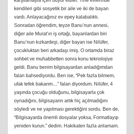
karşılamayla içeri buyur ettiler. Yine evlerinde
kendileri gibi sosyetik bir aile ve iki de bayan
vardı. Anlayacağınız ev epey kalabalıktı.
Sonradan öğrendim, teyze Banu’nun annesi,
diğer aile Murat’ın iş ortağı, bayanlardan biri
Banu’nun kızkardeşi, diğer bayan ise Nilüfer,
çocukluktan beri arkadaşı imiş. O ortamda biraz
sohbet ve muhabbetten sonra konu teknolojiye
geldi. Banu benim bilgisayardan anladığımdan
falan bahsediyordu. Ben ise, “Pek fazla bilmem,
ufak tefek bakarım…” falan diyordum. Nilüfer, 4
yaşında çocuğu olduğunu, bilgisayarla çok
oynadığını, bilgisayarın artık hiç açılmadığını
söyledi ve ne yapılması gerektiğini sordu. Ben de,
“Bilgisayarda önemli dosyalar yoksa, Formatlayıp
yeniden kurun.” dedim. Hakikaten fazla anlamam.