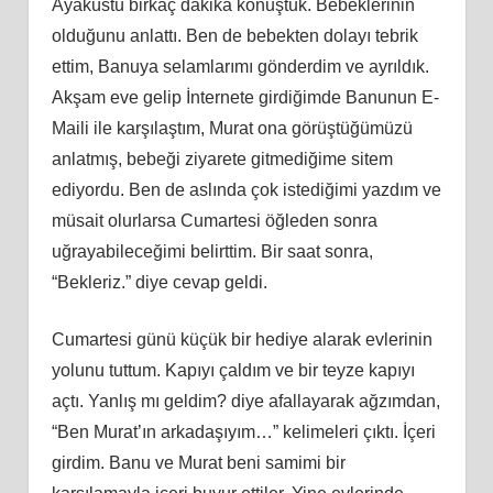
Ayaküstü birkaç dakika konuştuk. Bebeklerinin
olduğunu anlattı. Ben de bebekten dolayı tebrik
ettim, Banuya selamlarımı gönderdim ve ayrıldık.
Akşam eve gelip İnternete girdiğimde Banunun E-
Maili ile karşılaştım, Murat ona görüştüğümüzü
anlatmış, bebeği ziyarete gitmediğime sitem
ediyordu. Ben de aslında çok istediğimi yazdım ve
müsait olurlarsa Cumartesi öğleden sonra
uğrayabileceğimi belirttim. Bir saat sonra,
“Bekleriz.” diye cevap geldi.
Cumartesi günü küçük bir hediye alarak evlerinin
yolunu tuttum. Kapıyı çaldım ve bir teyze kapıyı
açtı. Yanlış mı geldim? diye afallayarak ağzımdan,
“Ben Murat’ın arkadaşıyım…” kelimeleri çıktı. İçeri
girdim. Banu ve Murat beni samimi bir