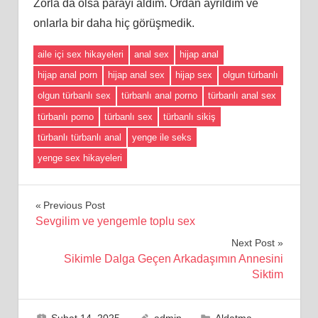
Zorla da olsa parayı aldım. Ordan ayrıldım ve
onlarla bir daha hiç görüşmedik.
aile içi sex hikayeleri
anal sex
hijap anal
hijap anal porn
hijap anal sex
hijap sex
olgun türbanlı
olgun türbanlı sex
türbanlı anal porno
türbanlı anal sex
türbanlı porno
türbanlı sex
türbanlı sikiş
türbanlı türbanlı anal
yenge ile seks
yenge sex hikayeleri
Yazı
Previous Post
Sevgilim ve yengemle toplu sex
gezinmesi
Next Post
Sikimle Dalga Geçen Arkadaşımın Annesini
Siktim
Şubat 14, 2025
admin
Aldatma