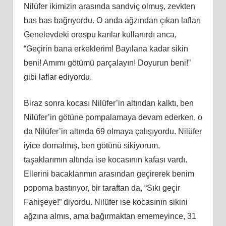
Nilüfer ikimizin arasında sandviç olmuş, zevkten
bas bas bağrıyordu. O anda ağzından çıkan lafları
Genelevdeki orospu karılar kullanırdı anca,
“Geçirin bana erkeklerim! Bayılana kadar sikin
beni! Amımı götümü parçalayın! Doyurun beni!”
gibi laflar ediyordu.
Biraz sonra kocası Nilüfer’in altından kalktı, ben
Nilüfer’in götüne pompalamaya devam ederken, o
da Nilüfer’in altında 69 olmaya çalışıyordu. Nilüfer
iyice domalmış, ben götünü sikiyorum,
taşaklarımın altında ise kocasının kafası vardı.
Ellerini bacaklarımın arasından geçirerek benim
popoma bastırıyor, bir taraftan da, “Sıkı geçir
Fahişeye!” diyordu. Nilüfer ise kocasının sikini
ağzına almıs, ama bağırmaktan ememeyince, 31