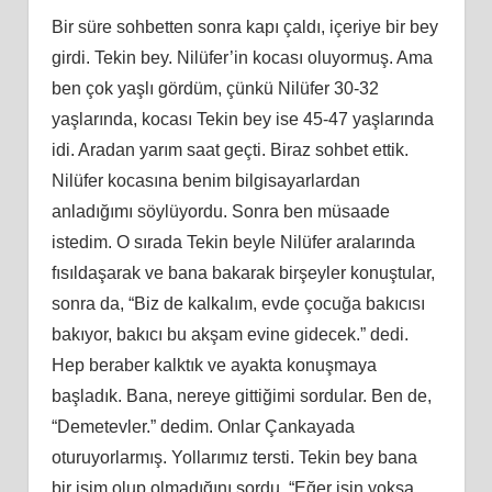
Bir süre sohbetten sonra kapı çaldı, içeriye bir bey
girdi. Tekin bey. Nilüfer’in kocası oluyormuş. Ama
ben çok yaşlı gördüm, çünkü Nilüfer 30-32
yaşlarında, kocası Tekin bey ise 45-47 yaşlarında
idi. Aradan yarım saat geçti. Biraz sohbet ettik.
Nilüfer kocasına benim bilgisayarlardan
anladığımı söylüyordu. Sonra ben müsaade
istedim. O sırada Tekin beyle Nilüfer aralarında
fısıldaşarak ve bana bakarak birşeyler konuştular,
sonra da, “Biz de kalkalım, evde çocuğa bakıcısı
bakıyor, bakıcı bu akşam evine gidecek.” dedi.
Hep beraber kalktık ve ayakta konuşmaya
başladık. Bana, nereye gittiğimi sordular. Ben de,
“Demetevler.” dedim. Onlar Çankayada
oturuyorlarmış. Yollarımız tersti. Tekin bey bana
bir işim olup olmadığını sordu, “Eğer işin yoksa