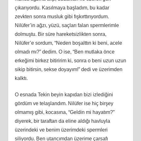
çıkarıyordu. Kasılmaya başladım, bu kadar
zevkten sonra musluk gibi fışkırttırıyordum.
Nilüfer’in ağzı, yüzü, saçları falan spermlerimle
dolmuştu. Bir süre hareketsizlikten sonra,
Nilüfer’e sordum, “Neden boşalttın ki beni, acele
olmadı mı?” dedim. O ise, “Ben mutlaka önce
erkeğimi birkez bitiririm ki, sonra o beni uzun uzun
sikip bitirsin, sekse doyayım!” dedi ve üzerimden
kalktı.
O esnada Tekin beyin kapıdan bizi izlediğini
gördüm ve telaşlandım. Nilüfer ise hiç birşey
olmamış gibi, kocasına, “Geldin mi hayatım?”
diyerek, bir taraftan da eline aldığı havluyla
üzerindeki ve benim üzerimdeki spermleri
siliyordu. Ben utancımdan üzerime çarsafı