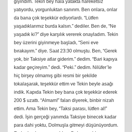
giyindim. Tekin bey hala yatakta hareketsiz
yatıyordu, yorgunluktan sanırım. Ben onlara, onlar
da bana çok teşekkür ediyorlardı. “Lütfen
yaşadıklarımız burda kalsın.” dediler. Ben de, “Ne
yaşadık ki?” diye karşılık vererek onayladım. Tekin
bey üzerini giyinmeye başladı, “Seni eve
bırakayım.” diye. Saat 23:30 olmuştu. Ben, “Gerek
yok, bir Taksiye atlar giderim.” dedim. “Bari kapıya
kadar geçireyim.” dedi. “Peki.” dedim. Nilüfer’le
hiç birşey olmamış gibi resmi bir şekilde
tokalaşarak, teşekkür ettim ve Tekin beyle asağı
indik. Kapıda Tekin bey bana çok teşekkür ederek
200 $ uzattı. “Almam!” falan diyerek, binbir nizah
ettim. Ama Tekin bey, “Taksi parası, lütfen al!”
dedi. İşin gerçeği yanımda Taksiye binecek kadar
para dahi yoktu, Dolmuşla gitmeyi düşünüyordum.