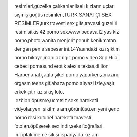
resimleri,güzelkalçalıkarılar,liselı kızların uçları
sişmış göğüs resımleri,TURK SANATÇI SEX
RESİMLER,türk travesti sex gifs,travesti guzellri
resim,sitkis 42 porno sex,www bedava l2 yas kiz
porno,photo wanita menjerit penuh kenikmatan
dengan penis sebesar ini,14Yasındaki kızı şiktim
porno hikaye,inanılaz ilgic porno vıdeo 3gp,Hilal
cebeci pornası,hd erotik alexıs tektas,dillion
Harper anal,çağla şikel porno yaparken,amazing
orgasm teens gif,abaza porno altyazi izle,yaşlı
erkek çıtır kız sikiş foto,
lezbian öpüşme,ucretsiz seks hareketli
vidyolar,yeni sikilmiş am görüntüsü,en yeni genç
porno resi,kutunel hareketlı tıravesti
fotoları,öpüşerek sex indir,seks ftoğraflari,
iri cıplak meme sikişi,ispanyada kiz am