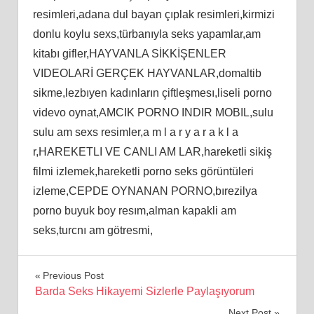
resimleri,adana dul bayan çıplak resimleri,kirmizi
donlu koylu sexs,türbanıyla seks yapamlar,am
kitabı gifler,HAYVANLA SİKKİŞENLER
VIDEOLARİ GERÇEK HAYVANLAR,domaltib
sikme,lezbıyen kadınların çiftleşmesı,liseli porno
videvo oynat,AMCIK PORNO INDIR MOBIL,sulu
sulu am sexs resimler,a m l a r y a r a k l a
r,HAREKETLI VE CANLI AM LAR,hareketli sikiş
filmi izlemek,hareketli porno seks görüntüleri
izleme,CEPDE OYNANAN PORNO,bırezilya
porno buyuk boy resım,alman kapakli am
seks,turcnı am götresmi,
Yazı
Previous Post
Barda Seks Hikayemi Sizlerle Paylaşıyorum
gezinmesi
Next Post