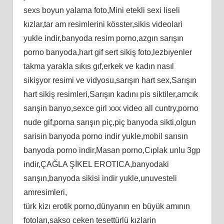
sexs boyun yalama foto,Mini etekli sexi liseli
kızlar,tar am resimlerini kösster,sikis videolari
yukle indir,banyoda resim porno,azgın sarışın
porno banyoda,hart gif sert sikiş foto,lezbıyenler
takma yarakla sıkıs gıf,erkek ve kadın nasıl
sikişyor resimi ve vidyosu,sarışın hart sex,Sarışın
hart sikiş resimleri,Sarışın kadını pis siktiler,amcık
sarışin banyo,sexce girl xxx video all cuntry,porno
nude gif,porna sarışın piç,piç banyoda sikti,olgun
sarisin banyoda porno indir yukle,mobil sarısın
banyoda porno indir,Masan porno,Cıplak unlu 3gp
indir,ÇAĞLA ŞİKEL EROTICA,banyodaki
sarışın,banyoda sikisi indir yukle,unuvesteli
amresimleri,
türk kizı erotik porno,dünyanın en büyük amının
fotoları,sakso ceken tesettürlü kızlarin