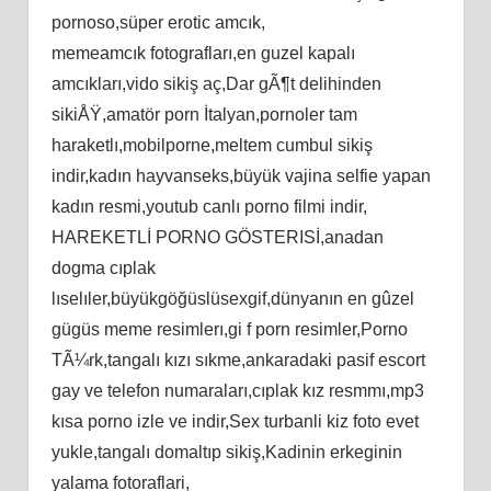
pornoso,süper erotic amcık,
memeamcık fotografları,en guzel kapalı
amcıkları,vido sikiş aç,Dar gÃ¶t delihinden
sikiÅŸ,amatör porn İtalyan,pornoler tam
haraketlı,mobilporne,meltem cumbul sikiş
indir,kadın hayvanseks,büyük vajina selfie yapan
kadın resmi,youtub canlı porno filmi indir,
HAREKETLİ PORNO GÖSTERISİ,anadan
dogma cıplak
lıselıler,büyükgöğüslüsexgif,dünyanın en gûzel
gügüs meme resimlerı,gi f porn resimler,Porno
TÃ¼rk,tangalı kızı sıkme,ankaradaki pasif escort
gay ve telefon numaraları,cıplak kız resmmı,mp3
kısa porno izle ve indir,Sex turbanli kiz foto evet
yukle,tangalı domaltıp sikiş,Kadinin erkeginin
yalama fotoraflari,