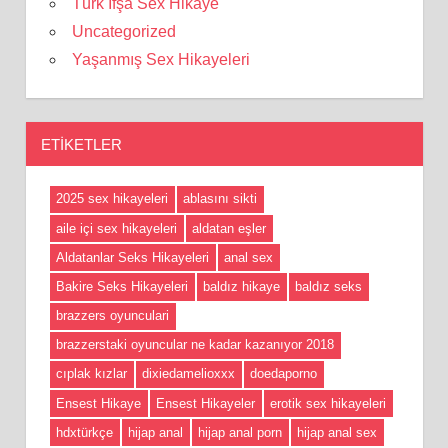
Türk İfşa Sex Hikaye
Uncategorized
Yaşanmış Sex Hikayeleri
ETIKETLER
2025 sex hikayeleri
ablasını sikti
aile içi sex hikayeleri
aldatan eşler
Aldatanlar Seks Hikayeleri
anal sex
Bakire Seks Hikayeleri
baldız hikaye
baldız seks
brazzers oyunculari
brazzerstaki oyuncular ne kadar kazanıyor 2018
cıplak kızlar
dixiedamelioxxx
doedaporno
Ensest Hikaye
Ensest Hikayeler
erotik sex hikayeleri
hdxtürkçe
hijap anal
hijap anal porn
hijap anal sex