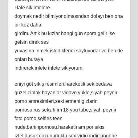
Hale sikilmelere
doymak nedir bilmiyor olmasından dolayı ben ona
bir kez daha
girdim. Artık bu kızlar hangi gün spora gelir ise
gelsin direk ses
yuvasına inmek istediklerini söylüyorlar ve ben de
onları buraya
indirerek inlete inlete sikiyorum.
eniyi göt sikiş resimleri,hareketili sek,bedava
güzel ciplak bayanlar vidavo yükle,siyah peynir
porno amresimleri,sexi ermeni gizlarin
pornosu,rus sekz filim 18 you tube,siyah peynir
foto porno,selfies teen
nude,bartınpornosu,haraketlı am por sıkıs
ızlet,dusuk cozunurluklu sex vıdıo ındır,çingene