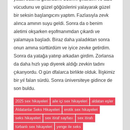
vücudunu ve güzel göğüslerini yalayarak güzel
bir seksin başlangıcını yaptım. Fazlasıyla zevk
alınca amının suyu geldi. Sonra da o benim
aletimi okşarken eşofmanımdan çıkardı ve
yalamaya başladı. Biraz daha yaladıktan sonra
onun amına sürttürdüm ve iyice zevke getirdim.
Sonra da yatağa yatırıp arkadan girdim. Zorlansa
da daha hızlı yap diyerek aldığı zevkin tadını
çıkarıyordu. O gün dfalarca birlikte olduk. İlişkimiz
bir yıl falan sürdü. Sonra üniversiteye gidince de
son buldu.
2025 sex hikayeleri
aile içi sex hikayeleri
aldatan eşler
Aldatanlar Seks Hikayeleri
erotik sex hikayeleri
seks hikayeleri
sex itiraf sayfası
sex itirafı
türbanlı sex hikayeleri
yenge ile seks