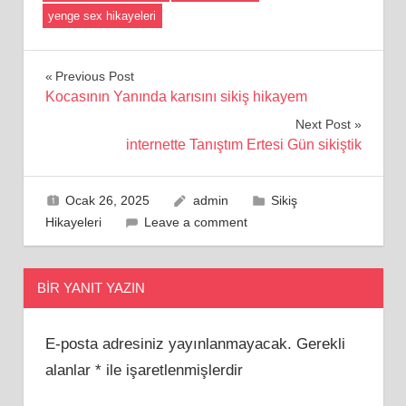
yenge sex hikayeleri
Yazı
Previous Post
Kocasının Yanında karısını sikiş hikayem
gezinmesi
Next Post
internette Tanıştım Ertesi Gün sikiştik
Ocak 26, 2025
admin
Sikiş
Hikayeleri
Leave a comment
BIR YANIT YAZIN
E-posta adresiniz yayınlanmayacak.
Gerekli
alanlar
*
ile işaretlenmişlerdir