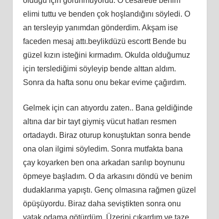
olduğu için görünmüyordu. O cesaretle benim
elimi tuttu ve benden çok hoşlandığını söyledi. O
an tersleyip yanımdan gönderdim. Akşam ise
faceden mesaj attı.beylikdüzü escortt Bende bu
güzel kızın isteğini kırmadım. Okulda olduğumuz
için terslediğimi söyleyip bende alttan aldım.
Sonra da hafta sonu onu bekar evime çağırdım.
Gelmek için can atıyordu zaten.. Bana geldiğinde
altına dar bir tayt giymiş vücut hatları resmen
ortadaydı. Biraz oturup konuştuktan sonra bende
ona olan ilgimi söyledim. Sonra mutfakta bana
çay koyarken ben ona arkadan sarılıp boynunu
öpmeye başladım. O da arkasını döndü ve benim
dudaklarıma yapıştı. Genç olmasına rağmen güzel
öpüşüyordu. Biraz daha seviştikten sonra onu
yatak odama götürdüm. Üzerini çıkardım ve taze