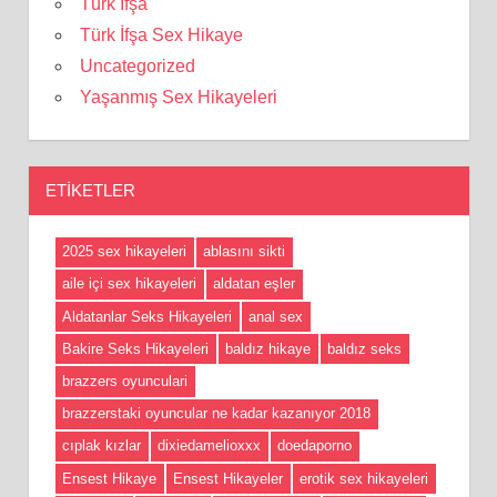
Türk İfşa
Türk İfşa Sex Hikaye
Uncategorized
Yaşanmış Sex Hikayeleri
ETIKETLER
2025 sex hikayeleri
ablasını sikti
aile içi sex hikayeleri
aldatan eşler
Aldatanlar Seks Hikayeleri
anal sex
Bakire Seks Hikayeleri
baldız hikaye
baldız seks
brazzers oyunculari
brazzerstaki oyuncular ne kadar kazanıyor 2018
cıplak kızlar
dixiedamelioxxx
doedaporno
Ensest Hikaye
Ensest Hikayeler
erotik sex hikayeleri