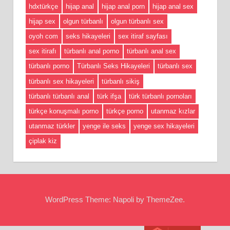
hdxtürkçe
hijap anal
hijap anal porn
hijap anal sex
hijap sex
olgun türbanlı
olgun türbanlı sex
oyoh com
seks hikayeleri
sex itiraf sayfası
sex itirafı
türbanlı anal porno
türbanlı anal sex
türbanlı porno
Türbanlı Seks Hikayeleri
türbanlı sex
türbanlı sex hikayeleri
türbanlı sikiş
türbanlı türbanlı anal
türk ifşa
türk türbanlı pornoları
türkçe konuşmalı porno
türkçe porno
utanmaz kızlar
utanmaz türkler
yenge ile seks
yenge sex hikayeleri
çiplak kiz
WordPress Theme: Napoli by ThemeZee.