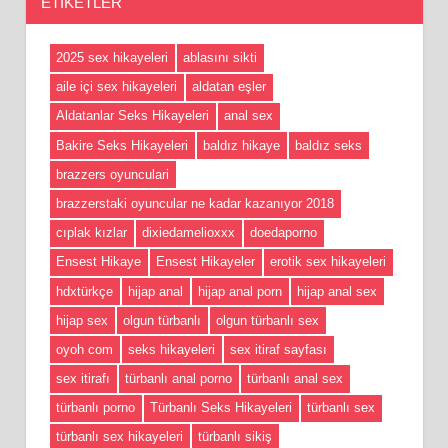
ETIKETLER
2025 sex hikayeleri
ablasını sikti
aile içi sex hikayeleri
aldatan eşler
Aldatanlar Seks Hikayeleri
anal sex
Bakire Seks Hikayeleri
baldız hikaye
baldız seks
brazzers oyunculari
brazzerstaki oyuncular ne kadar kazanıyor 2018
cıplak kızlar
dixiedamelioxxx
doedaporno
Ensest Hikaye
Ensest Hikayeler
erotik sex hikayeleri
hdxtürkçe
hijap anal
hijap anal porn
hijap anal sex
hijap sex
olgun türbanlı
olgun türbanlı sex
oyoh com
seks hikayeleri
sex itiraf sayfası
sex itirafı
türbanlı anal porno
türbanlı anal sex
türbanlı porno
Türbanlı Seks Hikayeleri
türbanlı sex
türbanlı sex hikayeleri
türbanlı sikiş