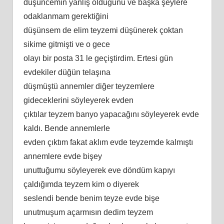
düşüncemin yanlış olduğunu ve başka şeylere
odaklanmam gerektiğini
düşünsem de elim teyzemi düşünerek çoktan
sikime gitmişti ve o gece
olayı bir posta 31 le geçiştirdim. Ertesi gün
evdekiler düğün telaşına
düşmüştü annemler diğer teyzemlere
gideceklerini söyleyerek evden
çıktılar teyzem banyo yapacağını söyleyerek evde
kaldı. Bende annemlerle
evden çıktım fakat aklım evde teyzemde kalmıştı
annemlere evde bişey
unuttuğumu söyleyerek eve döndüm kapıyı
çaldığımda teyzem kim o diyerek
seslendi bende benim teyze evde bişe
unutmuşum açarmısın dedim teyzem