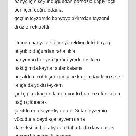
banyo için soyunduğundan bornozla kapıyı açtı
ben içeri doğru odama
geçtim teyzemde banyoya aklımdan teyzemi
dikizlemek geldi
Hemen banyo deliğine yöneldim delik bayağı
büyük olduğundan rahatlıkla
banyonun her yeri görünüyordu delikten
baktığımda kaynar sular kafama
boşaldı o muhteşem göt yine karşımdaydı bu sefer
tanga da yoktu teyzem
çırıl çıplak karşımda duruyordu ben ise elim kolum
bağlı çıldıracak
şekilde onu seyrediyordum. Sular teyzemin
vücuduna deydikçe teyzem daha
da seksi bir hal alıyordu daha fazla dayanacak