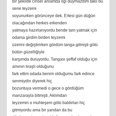
bir şekilde cinsel anlamda ilgi duymazdım takii bu
sene teyzemi
soyunurken görünceye dek. Ertesi gün düğün
olacağından herkes erkenden
yatmaya hazırlanıyordu bende tam yatmak için
odama girdim birden teyzemi
üzerini değiştirirken gördüm tanga gitmişti götü
bütün güzelliğiyle
karşımda duruyordu. Tangası şeffaf olduğu için
amının tıraşlı olduğunu
fark ettim odada benim olduğumu fark edince
senmiydin diyerek hiç
bozuntuya vermedi o gece o gördüğüm
manzarayla bitmişti. Aklımdan
teyzemin o muhteşem götü baldırları hiç
gitmiyordu ama bir yandan da bu