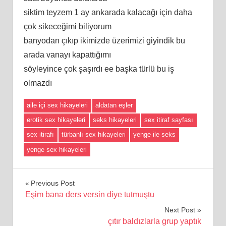
siktim teyzem 1 ay ankarada kalacağı için daha
çok sikeceğimi biliyorum
banyodan çıkıp ikimizde üzerimizi giyindik bu
arada vanayı kapattığımı
söyleyince çok şaşırdı ee başka türlü bu iş
olmazdı
aile içi sex hikayeleri
aldatan eşler
erotik sex hikayeleri
seks hikayeleri
sex itiraf sayfası
sex itirafı
türbanlı sex hikayeleri
yenge ile seks
yenge sex hikayeleri
Yazı
Previous Post
Eşim bana ders versin diye tutmuştu
gezinmesi
Next Post
çıtır baldızlarla grup yaptık