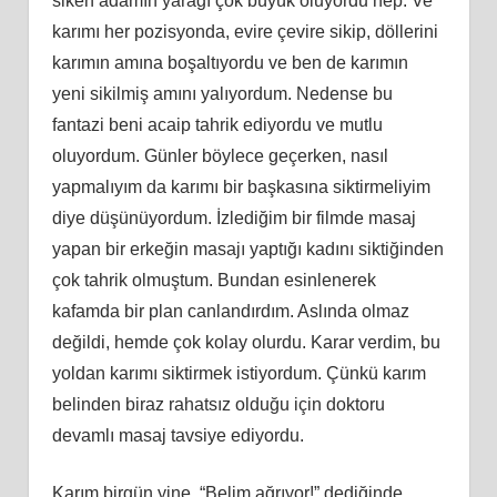
siken adamın yarağı çok büyük oluyordu hep. Ve
karımı her pozisyonda, evire çevire sikip, döllerini
karımın amına boşaltıyordu ve ben de karımın
yeni sikilmiş amını yalıyordum. Nedense bu
fantazi beni acaip tahrik ediyordu ve mutlu
oluyordum. Günler böylece geçerken, nasıl
yapmalıyım da karımı bir başkasına siktirmeliyim
diye düşünüyordum. İzlediğim bir filmde masaj
yapan bir erkeğin masajı yaptığı kadını siktiğinden
çok tahrik olmuştum. Bundan esinlenerek
kafamda bir plan canlandırdım. Aslında olmaz
değildi, hemde çok kolay olurdu. Karar verdim, bu
yoldan karımı siktirmek istiyordum. Çünkü karım
belinden biraz rahatsız olduğu için doktoru
devamlı masaj tavsiye ediyordu.
Karım birgün yine, “Belim ağrıyor!” dediğinde,