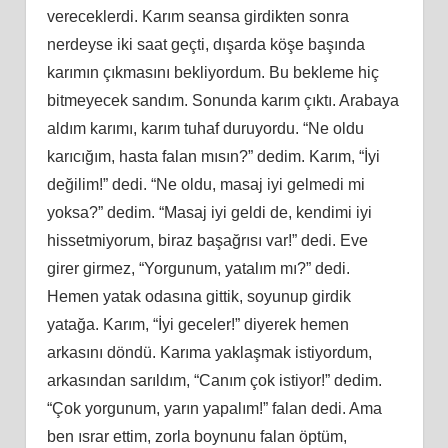
vereceklerdi. Karım seansa girdikten sonra
nerdeyse iki saat geçti, dışarda köşe başında
karımın çıkmasını bekliyordum. Bu bekleme hiç
bitmeyecek sandım. Sonunda karım çıktı. Arabaya
aldım karımı, karım tuhaf duruyordu. “Ne oldu
karıcığım, hasta falan mısın?” dedim. Karım, “İyi
değilim!” dedi. “Ne oldu, masaj iyi gelmedi mi
yoksa?” dedim. “Masaj iyi geldi de, kendimi iyi
hissetmiyorum, biraz başağrısı var!” dedi. Eve
girer girmez, “Yorgunum, yatalım mı?” dedi.
Hemen yatak odasına gittik, soyunup girdik
yatağa. Karım, “İyi geceler!” diyerek hemen
arkasını döndü. Karıma yaklaşmak istiyordum,
arkasından sarıldım, “Canım çok istiyor!” dedim.
“Çok yorgunum, yarın yapalım!” falan dedi. Ama
ben ısrar ettim, zorla boynunu falan öptüm,