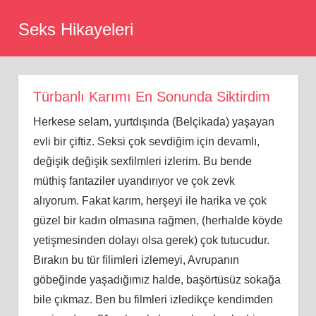
Skip
Seks Hikayeleri
to
content
Türbanlı Karımı En Sonunda Siktirdim
Herkese selam, yurtdışında (Belçikada) yaşayan
evli bir çiftiz. Seksi çok sevdiğim için devamlı,
değişik değişik sexfilmleri izlerim. Bu bende
müthiş fantaziler uyandırıyor ve çok zevk
alıyorum. Fakat karım, herşeyi ile harika ve çok
güzel bir kadın olmasına rağmen, (herhalde köyde
yetişmesinden dolayı olsa gerek) çok tutucudur.
Bırakın bu tür filimleri izlemeyi, Avrupanın
göbeğinde yaşadığımız halde, başörtüsüz sokağa
bile çıkmaz. Ben bu filmleri izledikçe kendimden