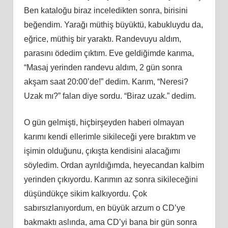
Ben kataloğu biraz inceledikten sonra, birisini
beğendim. Yarağı müthiş büyüktü, kabukluydu da,
eğrice, müthiş bir yaraktı. Randevuyu aldım,
parasını ödedim çıktım. Eve geldiğimde karıma,
“Masaj yerinden randevu aldım, 2 gün sonra
akşam saat 20:00’de!” dedim. Karım, “Neresi?
Uzak mı?” falan diye sordu. “Biraz uzak.” dedim.
O gün gelmişti, hiçbirşeyden haberi olmayan
karımı kendi ellerimle sikileceği yere bıraktım ve
işimin olduğunu, çıkışta kendisini alacağımı
söyledim. Ordan ayrıldığımda, heyecandan kalbim
yerinden çıkıyordu. Karımın az sonra sikileceğini
düşündükçe sikim kalkıyordu. Çok
sabırsızlanıyordum, en büyük arzum o CD’ye
bakmaktı aslında, ama CD’yi bana bir gün sonra