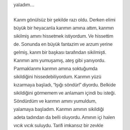
yaladım…
Karım gönülsüz bir şekilde razı oldu. Derken elimi
büyük bir heyacanla karımın amına attım, karımın
sikilmiş amını hissetmek istiyordum. Ve hissettim
de. Sonunda en büyük fantazim ve arzum yerine
gelmiş, karım bir başkası tarafından sikilmişti.
Karımın amı yumuşamış, ateş gibi yanıyordu.
Parmaklarımı karımın amına soktuğumda
sikildiğini hissedebiliyordum. Karımın yüzü
kızarmaya başladı, “Işığı söndür!” diyordu. Belkide
sikildiğini görmemem ve anlamam içindi bu isteği.
Söndürdüm ve karımın amını yumuldum,
yalamaya başladım. Karımın amının sikildiği
adeta tadından da belli oluyordu. Amının içi halen
vıcık vıcık suluydu. Tarifi imkansız bir zevkle