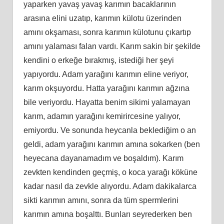
yaparken yavaş yavaş karımın bacaklarının
arasına elini uzatıp, karımın külotu üzerinden
amını okşaması, sonra karımın külotunu çıkartıp
amını yalaması falan vardı. Karım sakin bir şekilde
kendini o erkeğe bırakmış, istediği her şeyi
yapıyordu. Adam yarağını karımın eline veriyor,
karım okşuyordu. Hatta yarağını karımın ağzına
bile veriyordu. Hayatta benim sikimi yalamayan
karım, adamın yarağını kemirircesine yalıyor,
emiyordu. Ve sonunda heycanla beklediğim o an
geldi, adam yarağını karımın amına sokarken (ben
heyecana dayanamadım ve boşaldım). Karım
zevkten kendinden geçmiş, o koca yarağı köküne
kadar nasıl da zevkle alıyordu. Adam dakikalarca
sikti karımın amını, sonra da tüm spermlerini
karımın amına boşalttı. Bunları seyrederken ben