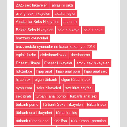
2025 sex hikayeleri
ablasını sikti
aile içi sex hikayeleri
aldatan eşler
Aldatanlar Seks Hikayeleri
anal sex
Bakire Seks Hikayeleri
baldız hikaye
baldız seks
brazzers oyunculari
brazzerstaki oyuncular ne kadar kazanıyor 2018
cıplak kızlar
dixiedamelioxxx
doedaporno
Ensest Hikaye
Ensest Hikayeler
erotik sex hikayeleri
hdxtürkçe
hijap anal
hijap anal porn
hijap anal sex
hijap sex
olgun türbanlı
olgun türbanlı sex
oyoh com
seks hikayeleri
sex itiraf sayfası
sex itirafı
türbanlı anal porno
türbanlı anal sex
türbanlı porno
Türbanlı Seks Hikayeleri
türbanlı sex
türbanlı sex hikayeleri
türbanlı sikiş
türbanlı türbanlı anal
türk ifşa
türk türbanlı pornoları