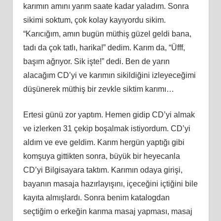
karımın amını yarım saate kadar yaladım. Sonra
sikimi soktum, çok kolay kayıyordu sikim.
“Karıcığım, amın bugün müthiş güzel geldi bana,
tadı da çok tatlı, harika!” dedim. Karım da, “Üfff,
başım ağrıyor. Sik işte!” dedi. Ben de yarın
alacağım CD’yi ve karımın sikildiğini izleyeceğimi
düşünerek müthiş bir zevkle siktim karımı…
Ertesi günü zor yaptım. Hemen gidip CD’yi almak
ve izlerken 31 çekip boşalmak istiyordum. CD’yi
aldım ve eve geldim. Karım hergün yaptığı gibi
komşuya gittikten sonra, büyük bir heyecanla
CD’yi Bilgisayara taktım. Karımın odaya girişi,
bayanın masaja hazırlayışını, içeceğini içtiğini bile
kayıta almışlardı. Sonra benim katalogdan
seçtiğim o erkeğin karıma masaj yapması, masaj