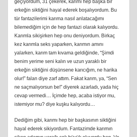
geçiyordum, 31 çekerek, karımı hep başka bir
erkeğin siktiğini hayal ederek boşalıyordum. Bu
tür fantazilerimi karıma nasıl anlatacağımı
bilemediğim için de hep fantazi olarak kalıyordu.
Karımla sikişirken hep onu deniyordum. Birkaç
kez karımla seks yaparken, karımın amını
yalarken, karım tam kıvama geldiğinde, “Şimdi
benim yerime seni kalın ve uzun yaraklı bir
erkeğin siktiğini düşünsene karıcığım, ne harika
olur!” falan diye zarf attım. Fakat karım, ya, “Sen
ne saçmalıyorsun be!” diyerek azarladı, yada hiç
cevap vermedi… İçimde hep, acaba istiyor mu,
istemiyor mu? diye kuşku kalıyordu…
Dediğim gibi, karımı hep bir başkasının siktiğini
hayal ederek sikiyordum. Fantazimde karımın