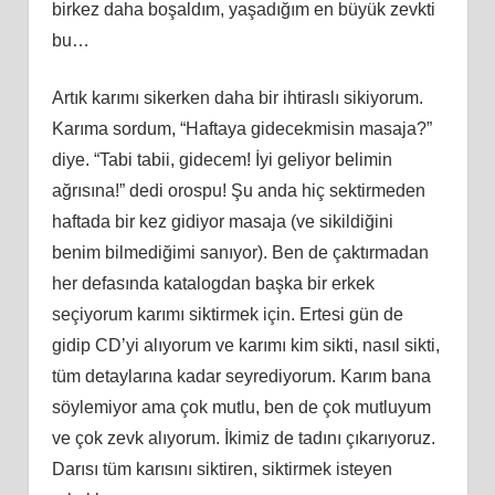
birkez daha boşaldım, yaşadığım en büyük zevkti
bu…
Artık karımı sikerken daha bir ihtiraslı sikiyorum.
Karıma sordum, “Haftaya gidecekmisin masaja?”
diye. “Tabi tabii, gidecem! İyi geliyor belimin
ağrısına!” dedi orospu! Şu anda hiç sektirmeden
haftada bir kez gidiyor masaja (ve sikildiğini
benim bilmediğimi sanıyor). Ben de çaktırmadan
her defasında katalogdan başka bir erkek
seçiyorum karımı siktirmek için. Ertesi gün de
gidip CD’yi alıyorum ve karımı kim sikti, nasıl sikti,
tüm detaylarına kadar seyrediyorum. Karım bana
söylemiyor ama çok mutlu, ben de çok mutluyum
ve çok zevk alıyorum. İkimiz de tadını çıkarıyoruz.
Darısı tüm karısını siktiren, siktirmek isteyen