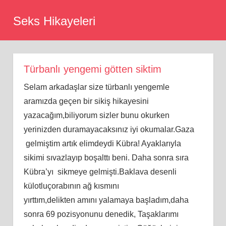
Skip
Seks Hikayeleri
to
content
Türbanlı yengemi götten siktim
Selam arkadaşlar size türbanlı yengemle
aramızda geçen bir sikiş hikayesini
yazacağım,biliyorum sizler bunu okurken
yerinizden duramayacaksınız iyi okumalar.Gaza
gelmiştim artık elimdeydi Kübra! Ayaklarıyla
sikimi sıvazlayıp boşalttı beni. Daha sonra sıra
Kübra’yı sikmeye gelmişti.Baklava desenli
külotluçorabının ağ kısmını
yırttım,delikten amını yalamaya başladım,daha
sonra 69 pozisyonunu denedik, Taşaklarımı