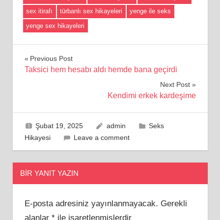
sex itirafı
türbanlı sex hikayeleri
yenge ile seks
yenge sex hikayeleri
Yazı
Previous Post
Taksici hem hesabı aldı hemde bana geçirdi
gezinmesi
Next Post
Kendimi erkek kardeşime
Şubat 19, 2025
admin
Seks
Hikayesi
Leave a comment
BIR YANIT YAZIN
E-posta adresiniz yayınlanmayacak.
Gerekli
alanlar
*
ile işaretlenmişlerdir