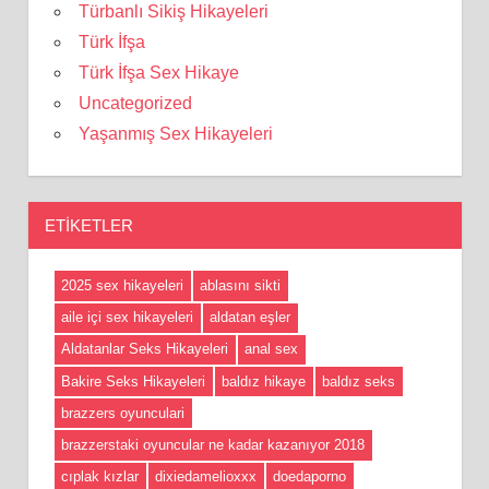
Türbanlı Sikiş Hikayeleri
Türk İfşa
Türk İfşa Sex Hikaye
Uncategorized
Yaşanmış Sex Hikayeleri
ETIKETLER
2025 sex hikayeleri
ablasını sikti
aile içi sex hikayeleri
aldatan eşler
Aldatanlar Seks Hikayeleri
anal sex
Bakire Seks Hikayeleri
baldız hikaye
baldız seks
brazzers oyunculari
brazzerstaki oyuncular ne kadar kazanıyor 2018
cıplak kızlar
dixiedamelioxxx
doedaporno