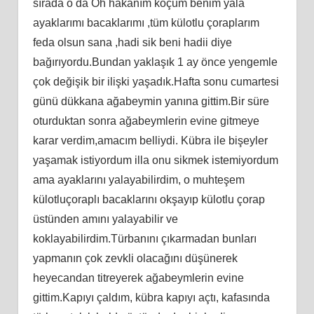
sırada o da Oh hakanım koçum benim yala
ayaklarımı bacaklarımı ,tüm külotlu çoraplarım
feda olsun sana ,hadi sik beni hadii diye
bağırıyordu.Bundan yaklaşık 1 ay önce yengemle
çok değişik bir ilişki yaşadık.Hafta sonu cumartesi
günü dükkana ağabeymin yanına gittim.Bir süre
oturduktan sonra ağabeymlerin evine gitmeye
karar verdim,amacım belliydi. Kübra ile bişeyler
yaşamak istiyordum illa onu sikmek istemiyordum
ama ayaklarını yalayabilirdim, o muhteşem
külotluçoraplı bacaklarını okşayıp külotlu çorap
üstünden amını yalayabilir ve
koklayabilirdim.Türbanını çıkarmadan bunları
yapmanın çok zevkli olacağını düşünerek
heyecandan titreyerek ağabeymlerin evine
gittim.Kapıyı çaldım, kübra kapıyı açtı, kafasında