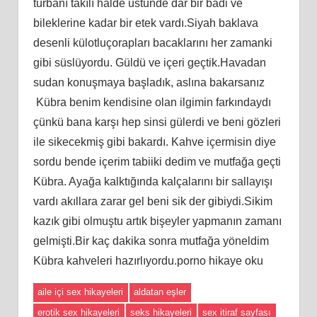
türbanı takılı halde üstünde dar bir badi ve
bileklerine kadar bir etek vardı.Siyah baklava
desenli külotluçorapları bacaklarını her zamanki
gibi süslüyordu. Güldü ve içeri geçtik.Havadan
sudan konuşmaya başladık, aslına bakarsanız
Kübra benim kendisine olan ilgimin farkındaydı
çünkü bana karşı hep sinsi gülerdi ve beni gözleri
ile sikecekmiş gibi bakardı. Kahve içermisin diye
sordu bende içerim tabiiki dedim ve mutfağa geçti
Kübra. Ayağa kalktığında kalçalarını bir sallayışı
vardı akıllara zarar gel beni sik der gibiydi.Sikim
kazık gibi olmuştu artık bişeyler yapmanın zamanı
gelmişti.Bir kaç dakika sonra mutfağa yöneldim
Kübra kahveleri hazırlıyordu.porno hikaye oku
aile içi sex hikayeleri
aldatan eşler
erotik sex hikayeleri
seks hikayeleri
sex itiraf sayfası