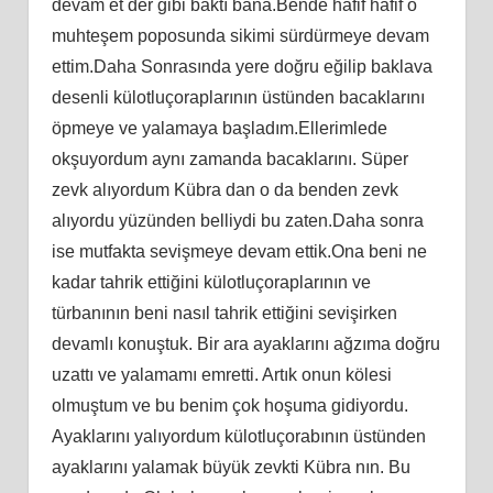
devam et der gibi baktı bana.Bende hafif hafif o
muhteşem poposunda sikimi sürdürmeye devam
ettim.Daha Sonrasında yere doğru eğilip baklava
desenli külotluçoraplarının üstünden bacaklarını
öpmeye ve yalamaya başladım.Ellerimlede
okşuyordum aynı zamanda bacaklarını. Süper
zevk alıyordum Kübra dan o da benden zevk
alıyordu yüzünden belliydi bu zaten.Daha sonra
ise mutfakta sevişmeye devam ettik.Ona beni ne
kadar tahrik ettiğini külotluçoraplarının ve
türbanının beni nasıl tahrik ettiğini sevişirken
devamlı konuştuk. Bir ara ayaklarını ağzıma doğru
uzattı ve yalamamı emretti. Artık onun kölesi
olmuştum ve bu benim çok hoşuma gidiyordu.
Ayaklarını yalıyordum külotluçorabının üstünden
ayaklarını yalamak büyük zevkti Kübra nın. Bu