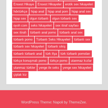
Ensest Hikaye
Ensest Hikayeler
erotik sex hikayeleri
hdxtürkçe
hijap anal
hijap anal porn
hijap anal sex
hijap sex
olgun türbanlı
olgun türbanlı sex
oyoh com
seks hikayeleri
sex itiraf sayfası
sex itirafı
türbanlı anal porno
türbanlı anal sex
türbanlı porno
Türbanlı Seks Hikayeleri
türbanlı sex
türbanlı sex hikayeleri
türbanlı sikiş
türbanlı türbanlı anal
türk ifşa
türk türbanlı pornoları
türkçe konuşmalı porno
türkçe porno
utanmaz kızlar
utanmaz türkler
yenge ile seks
yenge sex hikayeleri
çiplak kiz
WordPress Theme: Napoli by ThemeZee.