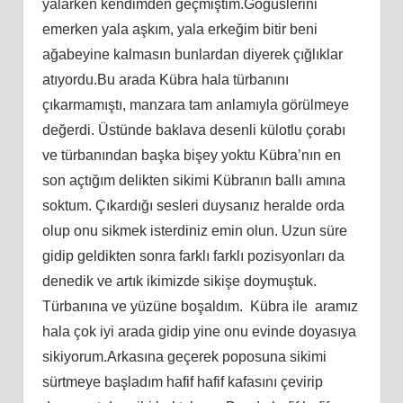
yalarken kendimden geçmiştim.Göğüslerini
emerken yala aşkım, yala erkeğim bitir beni
ağabeyine kalmasın bunlardan diyerek çığlıklar
atıyordu.Bu arada Kübra hala türbanını
çıkarmamıştı, manzara tam anlamıyla görülmeye
değerdi. Üstünde baklava desenli külotlu çorabı
ve türbanından başka bişey yoktu Kübra’nın en
son açtığım delikten sikimi Kübranın ballı amına
soktum. Çıkardığı sesleri duysanız heralde orda
olup onu sikmek isterdiniz emin olun. Uzun süre
gidip geldikten sonra farklı farklı pozisyonları da
denedik ve artık ikimizde sikişe doymuştuk.
Türbanına ve yüzüne boşaldım. Kübra ile aramız
hala çok iyi arada gidip yine onu evinde doyasıya
sikiyorum.Arkasına geçerek poposuna sikimi
sürtmeye başladım hafif hafif kafasını çevirip