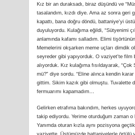
Kız bir an duraksadı, biraz düşündü ve “Müs
tasalandım, kızdı diye. Ama az sonra geri g
kapattı, bana doğru döndü, battaniye’yi üst
duyuluyordu. Kulağıma eğildi, “Sütyenimi çı
anlamında kafamı salladım. Elimi tişörtünü
Memelerini okşarken meme uçları dimdik old
seyreder gibi yapıyorduk. O vaziyet’te film
alıyorduk. Kız kulağıma fısıldayarak, “Çok
mü?” diye sordu. “Eline alınca kendin karar
gittim. Sikim kazık gibi olmuştu. Tuvalett
fermuarımı kapamadım…
Gelirken etrafıma bakındım, herkes uyuyord
takip ediyordu. Yerime oturduğum zaman o b
Yanımda oturan kızla aynı pozisyona geçtik
vaziyette. Üstümüzde battaniyelerle örtülü