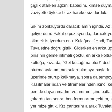
çığlık atarken ağzını kapadım, kimse duym
vaziyette öylece biraz hareketsiz durduk.
Sikim zonkluyordu daracık amın içinde. Az
geliyordum. Fakat o pozisyonda, daracık ye
sikmek istiyordum onu. Kulağına, “Hadi, Tuv
Tuvaletine doğru gittik. Giderken en arka ü
birisinin gelme ihtimali çoktu, en arka kol
koltuğa, kıza da, “Gel kucağıma otur!” ded
oturmasıyla amının suları akmaya başladı. 
üzerinde oturup kalkmaya, sonra da tempoyu 
Kasılmalarından ve titremelerinden ikinci 
ben de dayanamadım ve amının içine patlad
çıkardıktan sonra, ben fermuarımı çektim, kı
yerimize gittik. Kız çantasını alarak Tuvalet