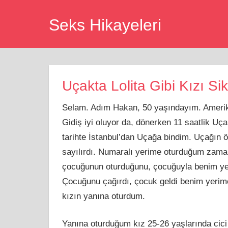
Skip
Seks Hikayeleri
to
content
Uçakta Lolita Gibi Kızı Si
Selam. Adım Hakan, 50 yaşındayım. Amerika’
Gidiş iyi oluyor da, dönerken 11 saatlik U
tarihte İstanbul’dan Uçağa bindim. Uçağın 
sayılırdı. Numaralı yerime oturduğum zaman
çocuğunun oturduğunu, çocuğuyla benim yer 
Çocuğunu çağırdı, çocuk geldi benim yerime
kızın yanına oturdum.
Yanına oturduğum kız 25-26 yaşlarında cici 