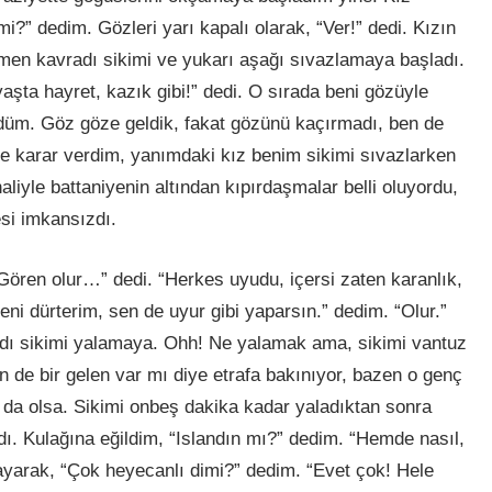
mi?” dedim. Gözleri yarı kapalı olarak, “Ver!” dedi. Kızın
men kavradı sikimi ve yukarı aşağı sıvazlamaya başladı.
aşta hayret, kazık gibi!” dedi. O sırada beni gözüyle
ördüm. Göz göze geldik, fakat gözünü kaçırmadı, ben de
 karar verdim, yanımdaki kız benim sikimi sıvazlarken
liyle battaniyenin altından kıpırdaşmalar belli oluyordu,
si imkansızdı.
Gören olur…” dedi. “Herkes uyudu, içersi zaten karanlık,
ni dürterim, sen de uyur gibi yaparsın.” dedim. “Olur.”
adı sikimi yalamaya. Ohh! Ne yalamak ama, sikimi vantuz
n de bir gelen var mı diye etrafa bakınıyor, bazen o genç
da olsa. Sikimi onbeş dakika kadar yaladıktan sonra
dı. Kulağına eğildim, “Islandın mı?” dedim. “Hemde nasıl,
ayarak, “Çok heyecanlı dimi?” dedim. “Evet çok! Hele