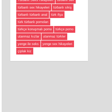
türbanlı sex hikayeleri
türbanlı sikiş
türbanlı türbanlı anal
türk ifşa
türk türbanlı pornoları
türkçe konuşmalı porno
türkçe porno
utanmaz kızlar
utanmaz türkler
yenge ile seks
yenge sex hikayeleri
çiplak kiz