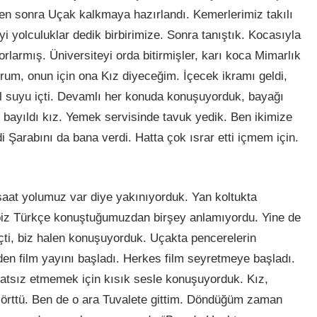
en sonra Uçak kalkmaya hazırlandı. Kemerlerimiz takılı
yi yolculuklar dedik birbirimize. Sonra tanıştık. Kocasıyla
orlarmış. Üniversiteyi orda bitirmişler, karı koca Mimarlık
rum, onun için ona Kız diyeceğim. İçecek ikramı geldi,
l suyu içti. Devamlı her konuda konuşuyorduk, bayağı
e bayıldı kız. Yemek servisinde tavuk yedik. Ben ikimize
Şarabını da bana verdi. Hatta çok ısrar etti içmem için.
saat yolumuz var diye yakınıyorduk. Yan koltukta
a biz Türkçe konuştuğumuzdan birşey anlamıyordu. Yine de
eçti, biz halen konuşuyorduk. Uçakta pencerelerin
rden film yayını başladı. Herkes film seyretmeye başladı.
ahatsız etmemek için kısık sesle konuşuyorduk. Kız,
 örttü. Ben de o ara Tuvalete gittim. Döndüğüm zaman