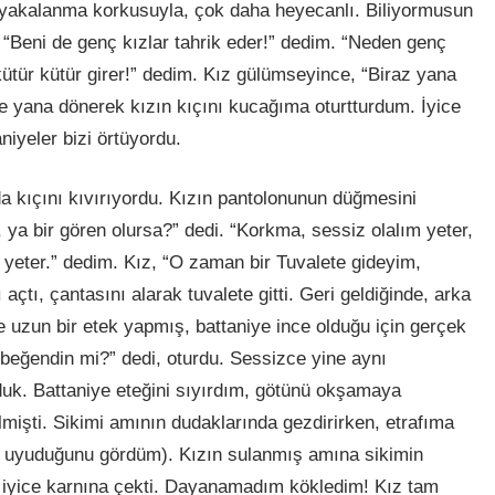
, yakalanma korkusuyla, çok daha heyecanlı. Biliyormusun
. “Beni de genç kızlar tahrik eder!” dedim. “Neden genç
 kütür kütür girer!” dedim. Kız gülümseyince, “Biraz yana
e yana dönerek kızın kıçını kucağıma oturtturdum. İyice
niyeler bizi örtüyordu.
da kıçını kıvırıyordu. Kızın pantolonunun düğmesini
 ya bir gören olursa?” dedi. “Korkma, sessiz olalım yeter,
 yeter.” dedim. Kız, “O zaman bir Tuvalete gideyim,
 açtı, çantasını alarak tuvalete gitti. Geri geldiğinde, arka
e uzun bir etek yapmış, battaniye ince olduğu için gerçek
 beğendin mi?” dedi, oturdu. Sessizce yine aynı
uk. Battaniye eteğini sıyırdım, götünü okşamaya
lmişti. Sikimi amının dudaklarında gezdirirken, etrafıma
n uyuduğunu gördüm). Kızın sulanmış amına sikimin
ı iyice karnına çekti. Dayanamadım kökledim! Kız tam