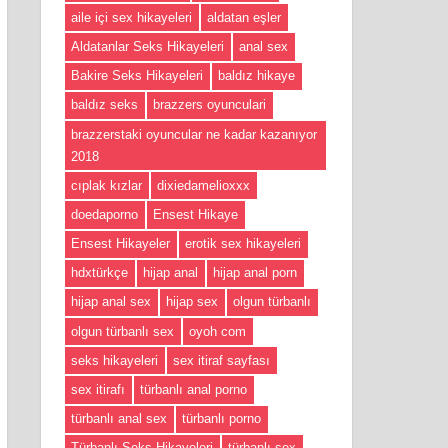
aile içi sex hikayeleri
aldatan eşler
Aldatanlar Seks Hikayeleri
anal sex
Bakire Seks Hikayeleri
baldız hikaye
baldız seks
brazzers oyunculari
brazzerstaki oyuncular ne kadar kazanıyor
2018
cıplak kızlar
dixiedamelioxxx
doedaporno
Ensest Hikaye
Ensest Hikayeler
erotik sex hikayeleri
hdxtürkçe
hijap anal
hijap anal porn
hijap anal sex
hijap sex
olgun türbanlı
olgun türbanlı sex
oyoh com
seks hikayeleri
sex itiraf sayfası
sex itirafı
türbanlı anal porno
türbanlı anal sex
türbanlı porno
Türbanlı Seks Hikayeleri
türbanlı sex