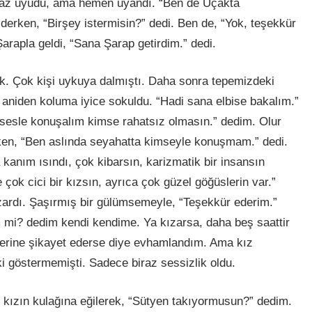
iraz uyudu, ama hemen uyandı. “Ben de Uçakta
erken, “Birşey istermisin?” dedi. Ben de, “Yok, teşekkür
arapla geldi, “Sana Şarap getirdim.” dedi.
uk. Çok kişi uykuya dalmıştı. Daha sonra tepemizdeki
aniden koluma iyice sokuldu. “Hadi sana elbise bakalım.”
esle konuşalım kimse rahatsız olmasın.” dedim. Olur
ken, “Ben aslında seyahatta kimseyle konuşmam.” dedi.
anım ısındı, çok kibarsın, karizmatik bir insansın
 çok cici bir kızsın, ayrıca çok güzel göğüslerin var.”
ardı. Şaşırmış bir gülümsemeyle, “Teşekkür ederim.”
m mi? dedim kendi kendime. Ya kızarsa, daha beş saattir
lerine şikayet ederse diye evhamlandım. Ama kız
pki göstermemişti. Sadece biraz sessizlik oldu.
 kızın kulağına eğilerek, “Sütyen takıyormusun?” dedim.