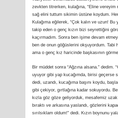
zevkten titrerken, kulağına, “Eline vereyim 
sağ elini tuttum sikimin üstüne koydum. He
Kulağıma eğilerek, “Çok kalın ve uzun! Bu y
takip eden o genç kızın bizi seyrettiğini g
kaçırmadım. Sonra ben işime devam etmeye
ben de onun göğüslerini okşuyordum. Tabi ha
ama o genç kız haricinde başkasının görme
Bir müddet sonra “Ağzına alsana.” dedim. “
uyuyor gibi yap kucağımda, birisi geçerse se
dedi, uzandı, kucağıma başını koydu, başl
gibi çekiyor, gırtlağına kadar sokuyordu. Be
kızla göz göze geliyorduk, mesafemiz uzak 
bıraktı ve arkasına yaslandı, gözlerini kapa
sırılsıklam oldum!” dedi. Kızın boynunu yal