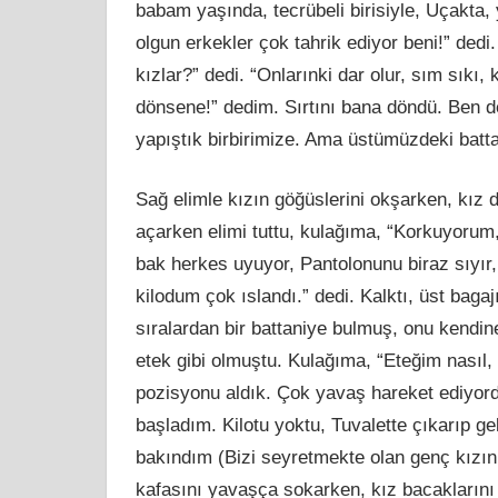
babam yaşında, tecrübeli birisiyle, Uçakta
olgun erkekler çok tahrik ediyor beni!” dedi
kızlar?” dedi. “Onlarınki dar olur, sım sıkı,
dönsene!” dedim. Sırtını bana döndü. Ben d
yapıştık birbirimize. Ama üstümüzdeki batta
Sağ elimle kızın göğüslerini okşarken, kız 
açarken elimi tuttu, kulağıma, “Korkuyorum,
bak herkes uyuyor, Pantolonunu biraz sıyır,
kilodum çok ıslandı.” dedi. Kalktı, üst bagajı
sıralardan bir battaniye bulmuş, onu kendin
etek gibi olmuştu. Kulağıma, “Eteğim nasıl,
pozisyonu aldık. Çok yavaş hareket ediyord
başladım. Kilotu yoktu, Tuvalette çıkarıp ge
bakındım (Bizi seyretmekte olan genç kızı
kafasını yavaşça sokarken, kız bacakların