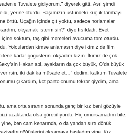
adenle Tuvalete gidiyorum.” diyerek gitti. Asıl şimdi
eldi, yerine oturdu. Başımızın üstündeki küçük lambayı
üne örttü. Uçağın içinde çıt yoktu, sadece horlamalar
kardım, okşamak istermisin?” diye fısıldadı. Evet
n içine soktum, taş gibi memeleri avucuma tam oturdu.
u. Yolculardan kimse anlamasın diye ikimiz de film
 bitene kadar göğüslerini okşadım kızın. İkimiz de çok
 Sexy’sin Hakan abi, ayakların da çok büyük, O’da büyük
 verirsin, iki dakika müsade et…” dedim, kalktım Tuvalete
e donumu çıkardım, kot pantolonumu tekrar giydim, ama
u, ama orta sıranın sonunda genç bir kız beni gözüyle
izi uzaktanda olsa görebiliyordu. Hiç umursamadım bile.
 yine, ben cam kenarında, o da yandan sırtı dönük
 vaziyette göğüslerini okşamaya başladım yine. Kız