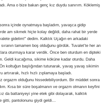
adı. Ama o bize bakan genç kız duydu sanırım. Köklemiş
 sonra içinde oynatmaya başladım, yavaşca gidip
rde am sikmek hiçte kolay değildi, daha rahat bir yerde
alete gidelim!” dedim. Kalktık Uçağın en arkadaki
ç sıranın tamamen boş olduğunu gördük. Tuvalet’te her an
tuklara oturmaya karar verdik. Önce ben oturdum en dipteki
im. Geldi kucağıma, sikime köküne kadar oturdu. Daha
Ön koltuğun başlığından tutunarak, yavaş yavaş sikimin
artırarak, hızlı hızlı zıplamaya başladı.
kez orgazm olduğunu hissedebiliyordum. Bir müddet sonra
ım. Kısa bir süre boşalmanın ve orgazm olmanın keyfini
z da battaniyeyi yine etek gibi dolayarak, kalktık
e gitti, pantolonunu giydi geldi…