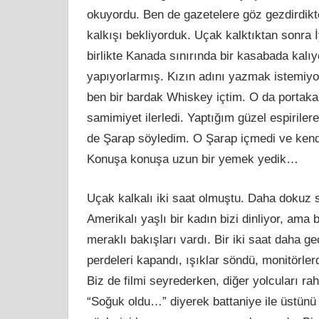
okuyordu. Ben de gazetelere göz gezdirdikt
kalkışı bekliyorduk. Uçak kalktıktan sonra İ
birlikte Kanada sınırında bir kasabada kalıy
yapıyorlarmış. Kızın adını yazmak istemiyo
ben bir bardak Whiskey içtim. O da portaka
samimiyet ilerledi. Yaptığım güzel espiriler
de Şarap söyledim. O Şarap içmedi ve kendi 
Konuşa konuşa uzun bir yemek yedik…
Uçak kalkalı iki saat olmuştu. Daha dokuz 
Amerikalı yaşlı bir kadın bizi dinliyor, am
meraklı bakışları vardı. Bir iki saat daha g
perdeleri kapandı, ışıklar söndü, monitörle
Biz de filmi seyrederken, diğer yolcuları r
“Soğuk oldu…” diyerek battaniye ile üstünü