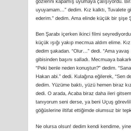
gözlerini kapamış uyumaya çalışıyordu. B
uyuyamam…” dedim. Kız kalktı, Tuvalete gid
ederim.” dedim. Ama elinde küçük bir şişe Ş
Ben Şarabı içerken ikinci filmi seyrediyord
küçük ışığı yakıp mecmua aldım elime. Kız 
dedim şakadan. “Olur…” dedi. “Ama yavaş s
gibisinden başını salladı. Mecmuaya bakar
“Peki benle neden konuştun?” dedim. “Sana k
Hakan abi.” dedi. Kulağına eğilerek, “Sen de
dedim. Yüzüme baktı, yüzü hemen biraz kız
dedi. O arada, Acaba biraz daha ileri gitse
tanıyorum seni derse, ya beni Uçuş görevli
göğüslerine iltifat ettiğimde olumsuz bir te
Ne olursa olsun! dedim kendi kendime, yine