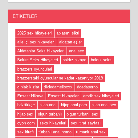
ETIKETLER
2025 sex hikayeleri
ablasını sikti
aile içi sex hikayeleri
aldatan eşler
Aldatanlar Seks Hikayeleri
anal sex
Bakire Seks Hikayeleri
baldız hikaye
baldız seks
brazzers oyunculari
brazzerstaki oyuncular ne kadar kazanıyor 2018
cıplak kızlar
dixiedamelioxxx
doedaporno
Ensest Hikaye
Ensest Hikayeler
erotik sex hikayeleri
hdxtürkçe
hijap anal
hijap anal porn
hijap anal sex
hijap sex
olgun türbanlı
olgun türbanlı sex
oyoh com
seks hikayeleri
sex itiraf sayfası
sex itirafı
türbanlı anal porno
türbanlı anal sex