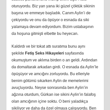
oturuyordu. Biz yan yana iki güzel çöktük sikinin
başına ve emmeye başladık. Canım Aylin’i de
çekiyordu ve onu da öpüyor o esnada da siki
yalamaya devam ediyordum. Bizim ustabaşının
da hoşuna gitmişti elbette bu heyecan.
Kaldırdı ve bir tokat attı suratıma bunu aynı
şekilde
Fetiş Seks Hikayeleri
sayfasında
okumuştum ve aklıma birden o an geldi. Ardından
da domaltarak arkadan girdi. O esnada da Aylin’le
öpüşüyor ve amcığını zorluyordu. Bu elleriyle
benim götümü sıkarken Aylin de memelerimi
avuçluyordu. Neyse sonrasında ben Aylin’in
ağzına oturdum, Gürkan ise sikini Aylin’in falafoş
olan amcığının içine soktu. O beni yaladıkça
sikiliyor ve daha da özel olmaya çalışıyordu. Ben