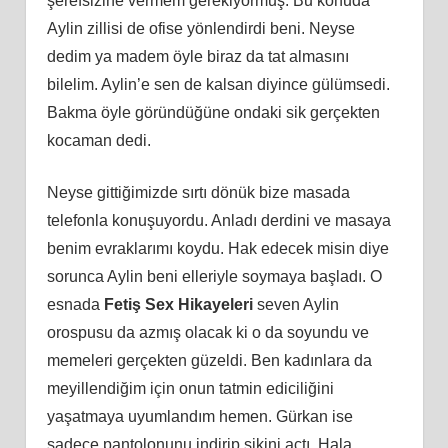
şerefsizine vermem gerekiyormuş. Bu konuda
Aylin zillisi de ofise yönlendirdi beni. Neyse
dedim ya madem öyle biraz da tat almasını
bilelim. Aylin’e sen de kalsan diyince gülümsedi.
Bakma öyle göründüğüne ondaki sik gerçekten
kocaman dedi.
Neyse gittiğimizde sırtı dönük bize masada
telefonla konuşuyordu. Anladı derdini ve masaya
benim evraklarımı koydu. Hak edecek misin diye
sorunca Aylin beni elleriyle soymaya başladı. O
esnada
Fetiş Sex Hikayeleri
seven Aylin
orospusu da azmış olacak ki o da soyundu ve
memeleri gerçekten güzeldi. Ben kadınlara da
meyillendiğim için onun tatmin ediciliğini
yaşatmaya uyumlandım hemen. Gürkan ise
sadece pantolonunu indirip sikini açtı. Hala