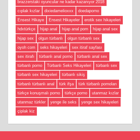
brazzerstaki oyuncular ne kadar kazanıyor 2018
cıplak kızlar
dixiedamelioxxx
doedaporno
Ensest Hikaye
Ensest Hikayeler
erotik sex hikayeleri
hdxtürkçe
hijap anal
hijap anal porn
hijap anal sex
hijap sex
olgun türbanlı
olgun türbanlı sex
oyoh com
seks hikayeleri
sex itiraf sayfası
sex itirafı
türbanlı anal porno
türbanlı anal sex
türbanlı porno
Türbanlı Seks Hikayeleri
türbanlı sex
türbanlı sex hikayeleri
türbanlı sikiş
türbanlı türbanlı anal
türk ifşa
türk türbanlı pornoları
türkçe konuşmalı porno
türkçe porno
utanmaz kızlar
utanmaz türkler
yenge ile seks
yenge sex hikayeleri
çiplak kiz