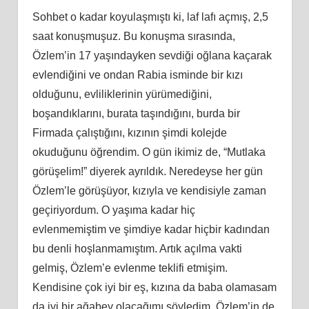
Sohbet o kadar koyulaşmıştı
ki
, laf lafı açmış, 2,5
saat konuşmuşuz. Bu konuşma sırasında,
Özlem’in 17 yaşındayken sevdiği oğlana kaçarak
evlendiğini ve ondan Rabia isminde bir kızı
olduğunu, evliliklerinin yürümediğini,
boşandıklarını, burata taşındığını, burda bir
Firmada çalıştığını, kızının şimdi kolejde
okuduğunu öğrendim. O gün ikimiz de, “Mutlaka
görüşelim!” diyerek ayrıldık. Neredeyse her gün
Özlem’le görüşüyor, kızıyla ve kendisiyle zaman
geçiriyordum. O yaşıma kadar hiç
evlenmemiş
tim
ve şimdiye kadar hiçbir kadından
bu denli hoşlanmamıştım. Artık açılma vakti
gelmiş, Özlem’e evlenme teklifi etmişim.
Kendisine çok iyi bir eş, kızına da baba olamasam
da iyi bir ağabey olacağımı
söyledim
. Özlem’in de