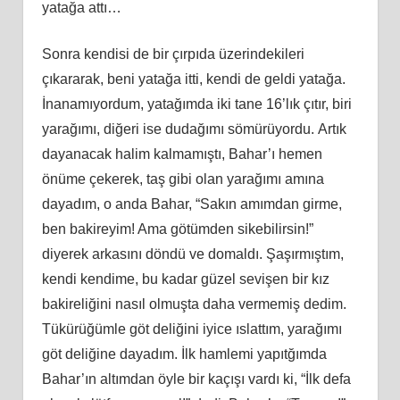
yatağa attı…
Sonra kendisi de bir çı
rp
ıda üzerindekileri
çıkararak, beni yatağa itti, kendi de geldi yatağa.
İnanamıyordum, yatağımda iki tane 16’lık çıtır, biri
yarağımı, diğeri ise dudağımı sömürüyordu.
Art
ık
dayanacak halim kalmamıştı, Bahar’ı hemen
önüme çekerek, taş gibi olan yarağımı amına
dayadım, o anda Bahar, “Sakın amımdan girme,
ben bakireyim! Ama götümden sikebilirsin!”
diyerek arkasını döndü ve domaldı. Ş
a
şırmıştım,
kendi kendime, bu kadar güzel sevişen bir kız
bakireliğini nasıl olmuşta daha vermemiş dedim.
Tükürüğümle göt deliğini iyice ıslattım, yarağımı
göt deliğ
ine
dayadım. İ
lk
hamlemi yapıtğımda
Bahar’ın altımdan öyle bir kaçışı vardı ki, “İlk defa