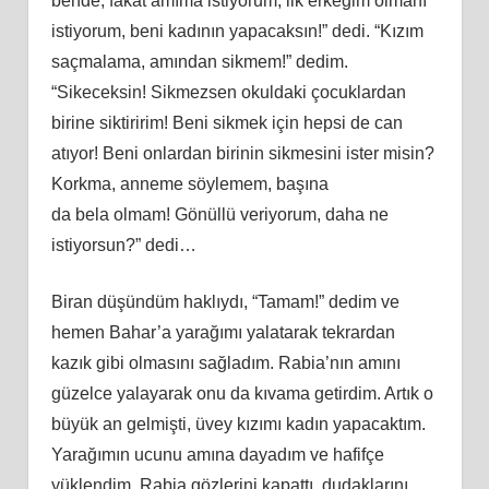
bende, fakat
am
ıma istiyorum, ilk erkeğim olmanı
istiyorum, beni kadının yapacaksın!” dedi. “Kızım
saçmalama,
am
ından sikmem!” dedim.
“Sikeceksin! Sikmezsen okuldaki çocuklardan
birine siktiririm! Beni sikmek için hepsi de can
atıyor! Beni onlardan birinin sikmesini ister misin?
Korkma, anneme söylemem, başına
da
bela
olmam! Gönüllü veriyorum, daha ne
istiyorsun?” dedi…
Biran düşündüm haklıydı, “Tamam!” dedim ve
hemen Bahar’a yarağımı yalatarak tekrardan
kazık gibi olmasını sağladım. Rabia’nın
am
ını
güzelce yalayarak onu da kıvama getirdim. Artık o
büyük an gelmişti, üvey kızımı kadın yapacaktım.
Yarağımın ucunu
am
ına dayadım ve hafifçe
yüklendim. Rabia gözlerini kapattı, dudaklarını