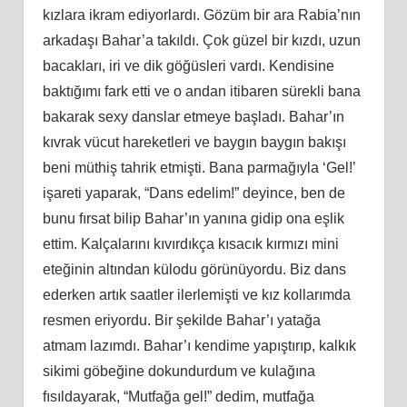
kızlara ikram ediyorlardı. Gözüm bir ara Rabia’nın
arkadaşı Bahar’a takıldı. Çok güzel bir kızdı, uzun
bacakları, iri ve dik göğüsleri vardı. Kendisine
baktığımı fark etti ve o andan itibaren sürekli bana
bakarak sexy danslar etmeye başladı. Bahar’ın
kıvrak vücut hareketleri ve baygın baygın bakışı
beni müthiş tahrik etmişti. Bana parmağıyla ‘Gel!’
işareti yaparak, “Dans edelim!” deyince, ben de
bunu fırsat bilip Bahar’ın yanına gidip ona eşlik
ettim. Kalçalarını kıvırdıkça kısacık kırmızı mini
eteğinin altından külodu görünüyordu. Biz dans
ederken artık saatler ilerlemişti ve kız kollarımda
resmen eriyordu. Bir şekilde Bahar’ı yatağa
atmam lazımdı. Bahar’ı kendime yapıştırıp, kalkık
sikimi göbeğ
ine
dokundurdum ve kulağına
fısıldayarak, “Mutfağa gel!” dedim, mutfağa