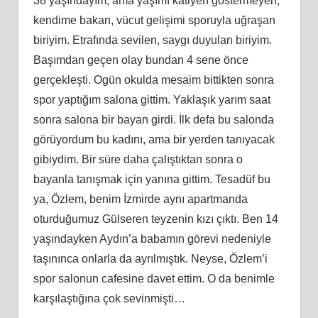
38 yaşındayım, ama yaşımı katiyen göstermeyen,
kendime bakan, vücut gelişimi sporuyla uğraşan
biriyim. Etrafında sevilen, saygı duyulan biriyim.
Başımdan geçen olay bundan 4 sene önce
gerçekleşti. Ogün okulda mesaim bittikten sonra
spor yaptığım salona gittim. Yaklaşık yarım saat
sonra salona bir bayan girdi. İ
lk
defa bu salonda
görüyordum bu kadını, ama bir yerden tanıyacak
gibiydim. Bir süre daha çalıştıktan sonra o
bayanla tanışmak için yanına gittim. Tesadüf bu
ya, Özlem, benim İzmirde aynı apartmanda
oturduğumuz Gülseren teyzenin kızı çıktı. Ben 14
yaşındayken Aydın’a babamın görevi nedeniyle
taşınınca onlarla da ayrılmıştık. Neyse, Özlem’i
spor salonun cafesine davet ettim. O da benimle
karşılaştığına çok sevinmişti…