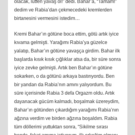
olacak, lütfen yavaş ol!” dedi. Bahar’a, “Tamam!”
dedim ve Rabia’dan çekmecedeki kremlerden
birtanesini vermesini istedim…
Kremi Bahar’ın götüne boca ettim, götü artık iyice
kıvama gelmişti. Yarağımı Rabia’ya güzelce
yalatıp, Bahar’ın götüne yavaşça girdim. Bahar ilk
başlarda kısık kısık çığlıklar atsa da, bir süre sonra
iyice zevke gelmişti. Artık
ben
Bahar’ın götüne
sokarken, o da götünü arkaya bastırıyordu. Ben
bir yandan da Rabia’nın
am
ını yalıyordum. Bu
süre içerisinde Rabia 3 defa Orgazm oldu. Artık
dayanacak gücüm kalmadı, boşalmak üzereydim,
Bahar’ın götünden çıkardığım yarağımı Rabia’nın
ağzına verdim ve birden ağzına boşaldım. Rabia
tüm döllerimi yuttuktan sonra, “Sikilme sırası