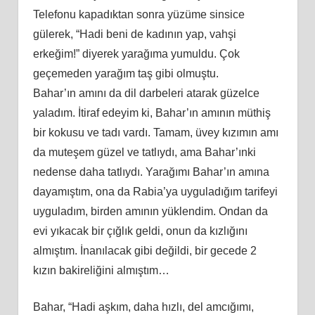
Telefonu kapadıktan sonra yüzüme sinsice
gülerek, “Hadi beni de kadının yap, vahşi
erkeğim!” diyerek yarağıma yumuldu. Çok
geçemeden yarağım taş gibi olmuştu.
Bahar’ın
am
ını da dil darbeleri atarak güzelce
yaladım. İtiraf edeyim
ki
, Bahar’ın amının müthiş
bir kokusu ve tadı vardı. Tamam, üvey kızımın
am
ı
da muteşem güzel ve tatlıydı, ama Bahar’ınki
nedense daha tatlıydı. Yarağımı Bahar’ın
am
ına
dayamıştım, ona da Rabia’ya uyguladığım tarifeyi
uyguladım, birden amının yüklendim. Ondan da
evi yıkacak bir çığlık geldi, onun da kızlığını
almıştım. İnanılacak gibi değildi, bir gecede 2
kızın bakireliğini almıştım…
Bahar, “Hadi aşkım, daha hızlı, del amcığımı,