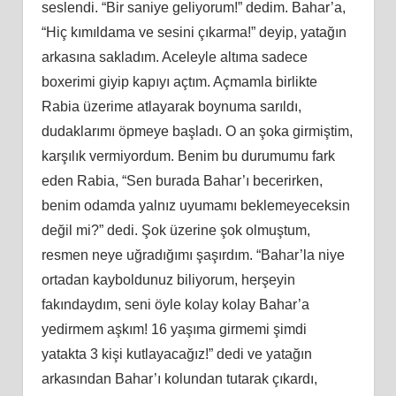
seslendi. “Bir saniye geliyorum!” dedim. Bahar’a,
“Hiç kımıldama ve sesini çıkarma!” deyip, yatağın
arkasına sakladım. Aceleyle altıma sadece
boxerimi giyip kapıyı açtım. Açmamla birlikte
Rabia üzerime atlayarak boynuma sarıldı,
dudaklarımı öpmeye başladı. O an şoka girmiş
tim
,
karşılık vermiyordum. Benim bu durumumu fark
eden Rabia, “Sen burada Bahar’ı becerirken,
benim odamda yalnız uyumamı beklemeyeceksin
değil mi?” dedi. Ş
ok
üzerine şok olmuştum,
resmen neye uğradığımı şaşırdım. “Bahar’la niye
ortadan kayboldunuz biliyorum, herşeyin
fakındaydım, seni öyle kolay kolay Bahar’a
yedirmem aşkım! 16 yaşıma girmemi şimdi
yatakta 3
ki
şi kutlayacağız!” dedi ve yatağın
arkasından Bahar’ı kolundan tutarak çıkardı,