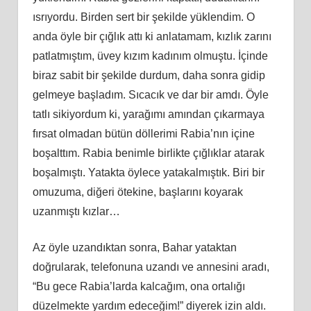
ısrıyordu. Birden
sert
bir şekilde yüklendim. O
anda öyle bir çığlık attı
ki
anlatamam, kızlık zarını
patlatmıştım, üvey kızım kadınım olmuştu. İçinde
biraz sabit bir şekilde durdum, daha sonra gidip
gelmeye başladım. Sıcacık ve dar bir amdı. Öyle
tatlı sikiyordum
ki
, yarağımı amından çıkarmaya
fırsat olmadan bütün döllerimi Rabia’nın içine
boşalttım. Rabia benimle birlikte çığlıklar atarak
boşalmıştı. Yatakta öylece yatakalmıştık. Biri bir
omuzuma, diğeri ötekine, başlarını koyarak
uzanmıştı kızlar…
Az öyle uzandıktan sonra, Bahar yataktan
doğrularak, telefonuna uzandı ve annesini aradı,
“Bu gece Rabia’larda kalcağım, ona ortalığı
düzelmekte yardım edeceğim!” diyerek izin aldı.