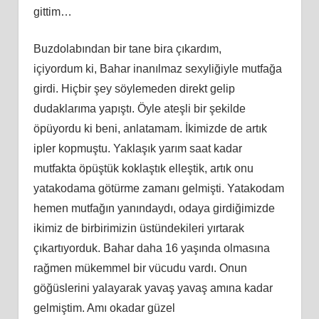
gittim…
Buzdolabından bir tane bira çıkardım,
içiyordum
ki
, Bahar inanılmaz sexyliğiyle mutfağa
girdi. Hiçbir şey söylemeden direkt gelip
dudaklarıma yapıştı. Öyle ateşli bir şekilde
öpüyordu
ki
beni, anlatamam. İ
kimizde
de artık
ipler kopmuştu. Yaklaşık yarım saat kadar
mutfakta öpüştük koklaştık elleştik, artık onu
yatakodama götürme zamanı gelmişti. Yatakodam
hemen mutfağın yanındaydı, odaya girdiğimizde
ikimiz de birbirimizin üstündekileri yırtarak
çıkartıyorduk. Bahar daha 16 yaşında olmasına
rağmen mükemmel bir vücudu vardı. Onun
göğüslerini yalayarak yavaş yavaş
am
ına kadar
gelmiştim. Amı okadar güzel