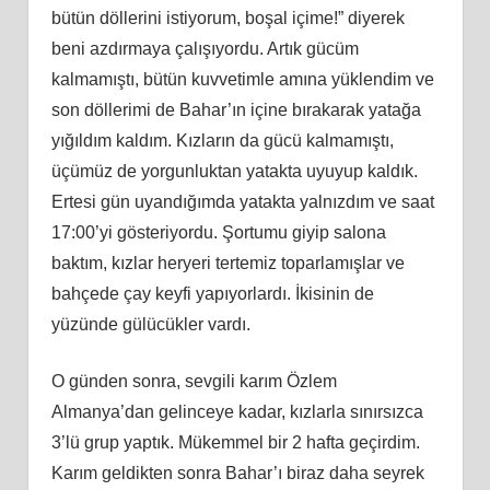
bütün döllerini istiyorum, boşal içime!” diyerek
beni azdırmaya çalışıyordu. Artık gücüm
kalmamıştı, bütün kuvvetimle
am
ına yüklendim ve
son döllerimi de Bahar’ın içine bırakarak yatağa
yığıldım kaldım. Kızların da gücü kalmamıştı,
üçümüz de yorgunluktan yatakta uyuyup kaldık.
Ertesi gün uyandığımda yatakta yalnızdım ve saat
17:00’yi gösteriyordu. Şortumu giyip salona
baktım, kızlar heryeri tertemiz toparlamışlar ve
bahçede çay keyfi yapıyorlardı. İkisinin de
yüzünde gülücükler vardı.
O günden sonra, sevgili karım Özlem
Almanya’dan gelinceye kadar, kızlarla sınırsızca
3’lü grup yaptık. Mükemmel bir 2 hafta geçirdim.
Karım geldikten sonra Bahar’ı biraz daha seyrek