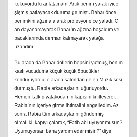
kokuyordu
ki
anlatamam. Artık benim yarak iyice
şişmiş patlayacak duruma gelmişti. Bahar önce
benimkini ağzına alarak profesyonelce yaladı. O
an dayanamayarak Bahar’ın ağzına boşaldım ve
bacaklarımda derman kalmayarak yatağa
uzandım…
Bu arada da Bahar döllerin hepsini yutmuş, benim
kaslı vücuduma küçük küçük öpücükler
konduruyordu.
o
arada salondan gelen Müzik sesi
durmuştu, Rabia arkadaşlarını uğurluyordu.
Hemen kalkıp yatakodamın kapısını kilitleyerek
Rabia’nın içeriye girme ihtimalini engelledim. Az
sonra Rabia tüm arkadaşlarını göndermiş
olmalı
ki
, kapıyı çalarak, “Fatih abi uyuyor musun?
Uyumuyorsan bana yardım eder misin?” diye