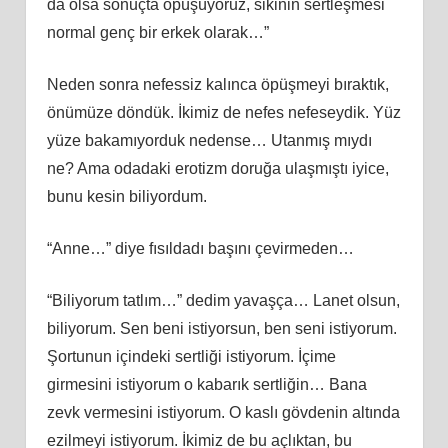
da olsa sonuçta öpüşüyoruz, sikinin sertleşmesi
normal genç bir erkek olarak…”
Neden sonra nefessiz kalınca öpüşmeyi bıraktık,
önümüze döndük. İkimiz de nefes nefeseydik. Yüz
yüze bakamıyorduk nedense… Utanmış mıydı
ne? Ama odadaki erotizm doruğa ulaşmıştı iyice,
bunu kesin biliyordum.
“Anne…” diye fısıldadı başını çevirmeden…
“Biliyorum tatlım…” dedim yavaşça… Lanet olsun,
biliyorum. Sen beni istiyorsun, ben seni istiyorum.
Şortunun içindeki sertliği istiyorum. İçime
girmesini istiyorum o kabarık sertliğin… Bana
zevk vermesini istiyorum. O kaslı gövdenin altında
ezilmeyi istiyorum. İkimiz de bu açlıktan, bu