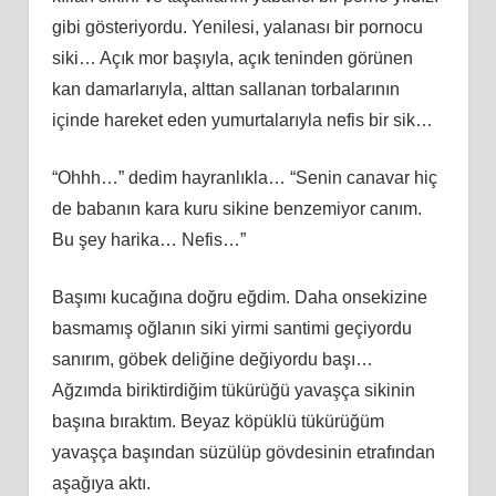
gibi gösteriyordu. Yenilesi, yalanası bir pornocu
siki… Açık mor başıyla, açık teninden görünen
kan damarlarıyla, alttan sallanan torbalarının
içinde hareket eden yumurtalarıyla nefis bir sik…
“Ohhh…” dedim hayranlıkla… “Senin canavar hiç
de babanın kara kuru sikine benzemiyor canım.
Bu şey harika… Nefis…”
Başımı kucağına doğru eğdim. Daha onsekizine
basmamış oğlanın siki yirmi santimi geçiyordu
sanırım, göbek deliğine değiyordu başı…
Ağzımda biriktirdiğim tükürüğü yavaşça sikinin
başına bıraktım. Beyaz köpüklü tükürüğüm
yavaşça başından süzülüp gövdesinin etrafından
aşağıya aktı.