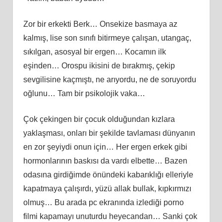
Zor bir erkekti Berk… Onsekize basmaya az
kalmış, lise son sınıfı bitirmeye çalışan, utangaç,
sıkılgan, asosyal bir ergen… Kocamın ilk
eşinden… Orospu ikisini de bırakmış, çekip
sevgilisine kaçmıştı, ne arıyordu, ne de soruyordu
oğlunu… Tam bir psikolojik vaka…
Çok çekingen bir çocuk olduğundan kızlara
yaklaşması, onları bir şekilde tavlaması dünyanın
en zor şeyiydi onun için… Her ergen erkek gibi
hormonlarının baskısı da vardı elbette… Bazen
odasına girdiğimde önündeki kabarıklığı elleriyle
kapatmaya çalışırdı, yüzü allak bullak, kıpkırmızı
olmuş… Bu arada pc ekranında izlediği porno
filmi kapamayı unuturdu heyecandan… Sanki çok