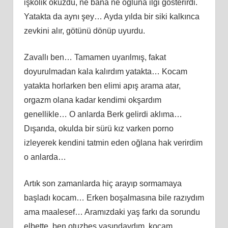
işkolik öküzdü, ne bana ne oğluna ilgi gösterirdi.
Yatakta da aynı şey… Ayda yılda bir siki kalkınca
zevkini alır, götünü dönüp uyurdu.
Zavallı ben… Tamamen uyarılmış, fakat
doyurulmadan kala kalırdım yatakta… Kocam
yatakta horlarken ben elimi apış arama atar,
orgazm olana kadar kendimi okşardım
genellikle… O anlarda Berk gelirdi aklıma…
Dışarıda, okulda bir sürü kız varken porno
izleyerek kendini tatmin eden oğlana hak verirdim
o anlarda…
Artık son zamanlarda hiç arayıp sormamaya
başladı kocam… Erken boşalmasına bile razıydım
ama maalesef… Aramızdaki yaş farkı da sorundu
elbette, ben otuzbeş yaşındaydım, kocam