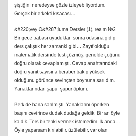
şiştiğini neredeyse gözle izleyebiliyordum.
Gerçek bir erkekti kısacası…
&#220;vey O&#287;luma Dersler (1), resim №2
Bir gece babası uyuduktan sonra odasına gidip
ders çalıştık her zamanki gibi… Zayıf olduğu
matematik dersinde test çözmüş, genelde çoğunu
doğru olarak cevaplamıştı. Cevap anahtarındaki
doğru yanıt sayısına beraber bakıp yüksek
olduğunu görünce sevinçten boynuna sarıldım.
Yanaklarından şapur şupur öptüm.
Berk de bana sarılmıştı. Yanaklarını öperken
başını çevirince dudak dudağa geldik. Bir an öyle
kaldık. Ters bir tepki vermek istemedim ilk anda…
Öyle yaparsam kırılabilir, üzülebilir, var olan