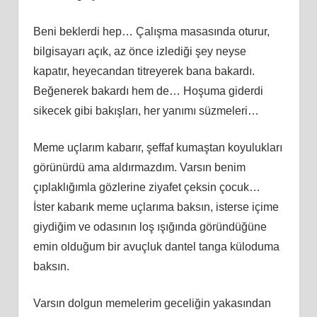
Beni beklerdi hep… Çalışma masasında oturur,
bilgisayarı açık, az önce izlediği şey neyse
kapatır, heyecandan titreyerek bana bakardı.
Beğenerek bakardı hem de… Hoşuma giderdi
sikecek gibi bakışları, her yanımı süzmeleri…
Meme uçlarım kabarır, şeffaf kumaştan koyulukları
görünürdü ama aldırmazdım. Varsın benim
çıplaklığımla gözlerine ziyafet çeksin çocuk…
İster kabarık meme uçlarıma baksın, isterse içime
giydiğim ve odasının loş ışığında göründüğüne
emin olduğum bir avuçluk dantel tanga küloduma
baksın.
Varsın dolgun memelerim geceliğin yakasından