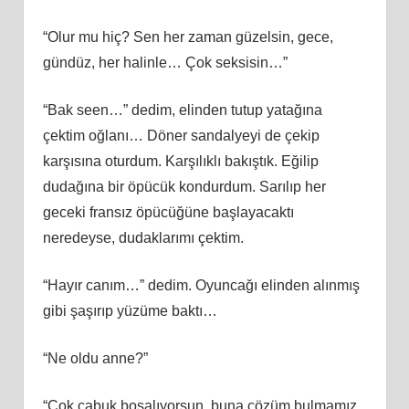
“Olur mu hiç? Sen her zaman güzelsin, gece,
gündüz, her halinle… Çok seksisin…”
“Bak seen…” dedim, elinden tutup yatağına
çektim oğlanı… Döner sandalyeyi de çekip
karşısına oturdum. Karşılıklı bakıştık. Eğilip
dudağına bir öpücük kondurdum. Sarılıp her
geceki fransız öpücüğüne başlayacaktı
neredeyse, dudaklarımı çektim.
“Hayır canım…” dedim. Oyuncağı elinden alınmış
gibi şaşırıp yüzüme baktı…
“Ne oldu anne?”
“Çok çabuk boşalıyorsun, buna çözüm bulmamız