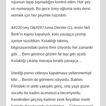
rujumun taşıp taşmadığını kontrol ettim. Her şey
on numaraydı. Bu gece üvey oğluma seks dersi
vermek için her şeyimle hazırdım.
&#220;vey O&#287;luma Dersler (1), resim №5
Berk’in kapısı kapalıydı, kolu yavaşça çevirip
içeriye süzüldüm. Kulaklığı takmış,
bilgisayarındaki porno filmi izliyordu her zamanki
gibi… Beni görünce gözleri fal taşı gibi açıldı.
Kulaklığı çıkarıp masaya bıraktı yavaşça…
İzlediği porno videoyu kapatmaya yeltenmemişti
bile… Benim de görmemi istiyordu. Baktım.
Filmdeki iri aletli yakışıklı genç, orta yaşlı güzel
vücutlu bir kadını acımasızca beceriyordu.
Kendinden geçmiş kadının zevk feryatları mırıltı