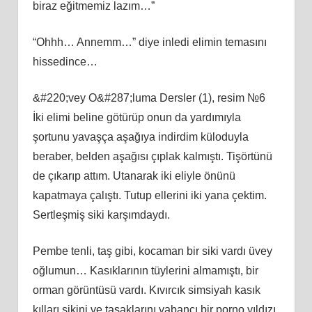
biraz eğitmemiz lazım…”
“Ohhh… Annemm…” diye inledi elimin temasını
hissedince…
&#220;vey O&#287;luma Dersler (1), resim №6
İki elimi beline götürüp onun da yardımıyla
şortunu yavaşça aşağıya indirdim küloduyla
beraber, belden aşağısı çıplak kalmıştı. Tişörtünü
de çıkarıp attım. Utanarak iki eliyle önünü
kapatmaya çalıştı. Tutup ellerini iki yana çektim.
Sertleşmiş siki karşımdaydı.
Pembe tenli, taş gibi, kocaman bir siki vardı üvey
oğlumun… Kasıklarının tüylerini almamıştı, bir
orman görüntüsü vardı. Kıvırcık simsiyah kasık
kılları sikini ve taşaklarını yabancı bir porno yıldızı