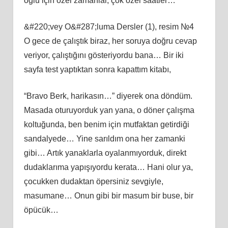
oğlu için özel zamanlar, çok özel saatler…
&#220;vey O&#287;luma Dersler (1), resim №4
O gece de çalıştık biraz, her soruya doğru cevap
veriyor, çalıştığını gösteriyordu bana… Bir iki
sayfa test yaptıktan sonra kapattım kitabı,
“Bravo Berk, harikasın…” diyerek ona döndüm.
Masada oturuyorduk yan yana, o döner çalışma
koltuğunda, ben benim için mutfaktan getirdiği
sandalyede… Yine sarıldım ona her zamanki
gibi… Artık yanaklarla oyalanmıyorduk, direkt
dudaklarıma yapışıyordu kerata… Hani olur ya,
çocukken dudaktan öpersiniz sevgiyle,
masumane… Onun gibi bir masum bir buse, bir
öpücük…