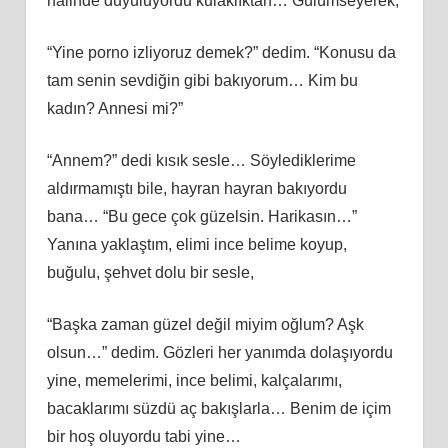
halinde duyuluyordu kulaklıktan… Gülümseyerek,
“Yine porno izliyoruz demek?” dedim. “Konusu da
tam senin sevdiğin gibi bakıyorum… Kim bu
kadın? Annesi mi?”
“Annem?” dedi kısık sesle… Söylediklerime
aldırmamıştı bile, hayran hayran bakıyordu
bana… “Bu gece çok güzelsin. Harikasın…”
Yanına yaklaştım, elimi ince belime koyup,
buğulu, şehvet dolu bir sesle,
“Başka zaman güzel değil miyim oğlum? Aşk
olsun…” dedim. Gözleri her yanımda dolaşıyordu
yine, memelerimi, ince belimi, kalçalarımı,
bacaklarımı süzdü aç bakışlarla… Benim de içim
bir hoş oluyordu tabi yine…