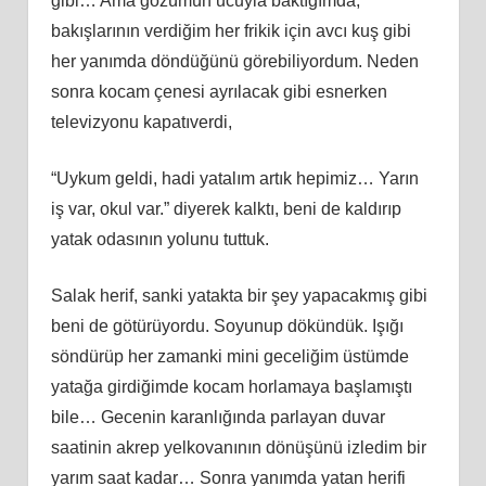
gibi… Ama gözümün ucuyla baktığımda,
bakışlarının verdiğim her frikik için avcı kuş gibi
her yanımda döndüğünü görebiliyordum. Neden
sonra kocam çenesi ayrılacak gibi esnerken
televizyonu kapatıverdi,
“Uykum geldi, hadi yatalım artık hepimiz… Yarın
iş var, okul var.” diyerek kalktı, beni de kaldırıp
yatak odasının yolunu tuttuk.
Salak herif, sanki yatakta bir şey yapacakmış gibi
beni de götürüyordu. Soyunup dökündük. Işığı
söndürüp her zamanki mini geceliğim üstümde
yatağa girdiğimde kocam horlamaya başlamıştı
bile… Gecenin karanlığında parlayan duvar
saatinin akrep yelkovanının dönüşünü izledim bir
yarım saat kadar… Sonra yanımda yatan herifi