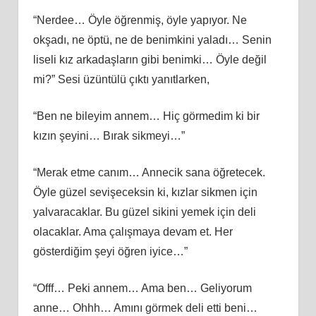
“Nerdee… Öyle öğrenmiş, öyle yapıyor. Ne
okşadı, ne öptü, ne de benimkini yaladı… Senin
liseli kız arkadaşların gibi benimki… Öyle değil
mi?” Sesi üzüntülü çıktı yanıtlarken,
“Ben ne bileyim annem… Hiç görmedim ki bir
kızın şeyini… Bırak sikmeyi…”
“Merak etme canım… Annecik sana öğretecek.
Öyle güzel sevişeceksin ki, kızlar sikmen için
yalvaracaklar. Bu güzel sikini yemek için deli
olacaklar. Ama çalışmaya devam et. Her
gösterdiğim şeyi öğren iyice…”
“Offf… Peki annem… Ama ben… Geliyorum
anne… Ohhh… Amını görmek deli etti beni…