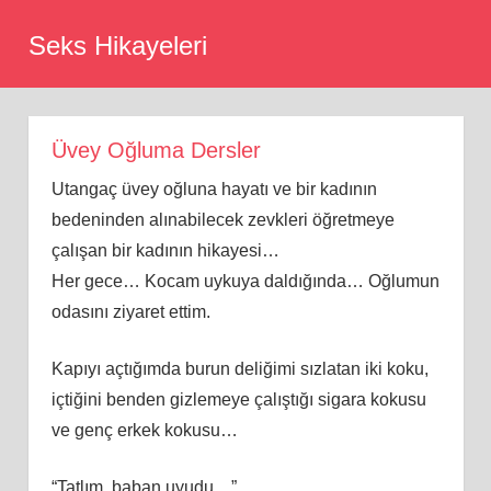
Skip
Seks Hikayeleri
to
content
Üvey Oğluma Dersler
Utangaç üvey oğluna hayatı ve bir kadının
bedeninden alınabilecek zevkleri öğretmeye
çalışan bir kadının hikayesi…
Her gece… Kocam uykuya daldığında… Oğlumun
odasını ziyaret ettim.
Kapıyı açtığımda burun deliğimi sızlatan iki koku,
içtiğini benden gizlemeye çalıştığı sigara kokusu
ve genç erkek kokusu…
“Tatlım, baban uyudu…”