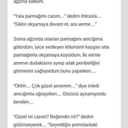
ağzına soktum,
“Yala parmağımı canım…” dedim ihtirasla…
“Sikini okşamaya devam et, ara verme…”
Sonra ağzında ıslanan parmağımı amcığıma
götürdüm, iyice sertleşen klitorisimi kaygan orta
parmağımla okşamaya koyuldum. İki elimle
amımın dudaklarını ayırıp ıslak pembeliğini
görmesini sağlıyordum bunu yaparken…
“Ohhh… Çok güzel annemm…” diye inledi
amcığımla uğraşırken… Gözünü ayıramıyordu
benden…
“Güzel mi canım? Beğendin mi?” dedim
gülümseyerek… “Seyrettiğin pornolardaki