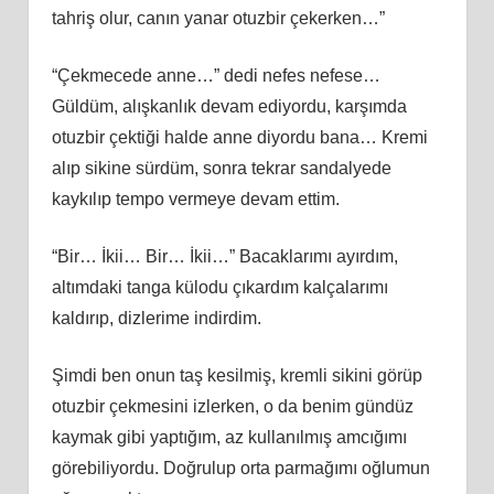
tahriş olur, canın yanar otuzbir çekerken…”
“Çekmecede anne…” dedi nefes nefese…
Güldüm, alışkanlık devam ediyordu, karşımda
otuzbir çektiği halde anne diyordu bana… Kremi
alıp sikine sürdüm, sonra tekrar sandalyede
kaykılıp tempo vermeye devam ettim.
“Bir… İkii… Bir… İkii…” Bacaklarımı ayırdım,
altımdaki tanga külodu çıkardım kalçalarımı
kaldırıp, dizlerime indirdim.
Şimdi ben onun taş kesilmiş, kremli sikini görüp
otuzbir çekmesini izlerken, o da benim gündüz
kaymak gibi yaptığım, az kullanılmış amcığımı
görebiliyordu. Doğrulup orta parmağımı oğlumun