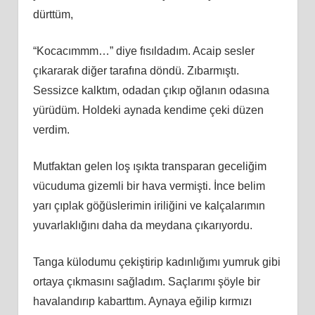
dürttüm,
“Kocacımmm…” diye fısıldadım. Acaip sesler
çıkararak diğer tarafına döndü. Zıbarmıştı.
Sessizce kalktım, odadan çıkıp oğlanın odasına
yürüdüm. Holdeki aynada kendime çeki düzen
verdim.
Mutfaktan gelen loş ışıkta transparan geceliğim
vücuduma gizemli bir hava vermişti. İnce belim
yarı çıplak göğüslerimin iriliğini ve kalçalarımın
yuvarlaklığını daha da meydana çıkarıyordu.
Tanga külodumu çekiştirip kadınlığımı yumruk gibi
ortaya çıkmasını sağladım. Saçlarımı şöyle bir
havalandırıp kabarttım. Aynaya eğilip kırmızı