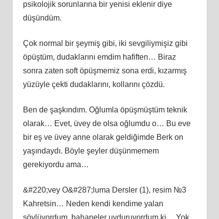
psikolojik sorunlarına bir yenisi eklenir diye
düşündüm.
Çok normal bir şeymiş gibi, iki sevgiliymişiz gibi
öpüştüm, dudaklarını emdim hafiften… Biraz
sonra zaten soft öpüşmemiz sona erdi, kızarmış
yüzüyle çekti dudaklarını, kollarını çözdü.
Ben de şaşkındım. Oğlumla öpüşmüştüm teknik
olarak… Evet, üvey de olsa oğlumdu o… Bu eve
bir eş ve üvey anne olarak geldiğimde Berk on
yaşındaydı. Böyle şeyler düşünmemem
gerekiyordu ama…
&#220;vey O&#287;luma Dersler (1), resim №3
Kahretsin… Neden kendi kendime yalan
söylüyordum, bahaneler uyduruyordum ki… Yok