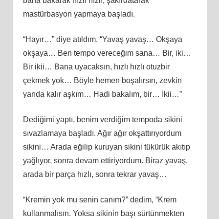
bana bakarak hızlı hızlı, şakırdatarak
mastürbasyon yapmaya başladı.
“Hayır…” diye atıldım. “Yavaş yavaş… Okşaya
okşaya… Ben tempo vereceğim sana… Bir, iki…
Bir ikii… Bana uyacaksın, hızlı hızlı otuzbir
çekmek yok… Böyle hemen boşalırsın, zevkin
yarıda kalır aşkım… Hadi bakalım, bir… İkii…”
Dediğimi yaptı, benim verdiğim tempoda sikini
sıvazlamaya başladı. Ağır ağır okşattırıyordum
sikini… Arada eğilip kuruyan sikini tükürük akıtıp
yağlıyor, sonra devam ettiriyordum. Biraz yavaş,
arada bir parça hızlı, sonra tekrar yavaş…
“Kremin yok mu senin canım?” dedim, “Krem
kullanmalısın. Yoksa sikinin başı sürtünmekten