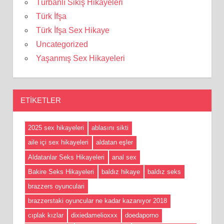
Türbanlı Sikiş Hikayeleri
Türk İfşa
Türk İfşa Sex Hikaye
Uncategorized
Yaşanmış Sex Hikayeleri
ETIKETLER
2025 sex hikayeleri
ablasını sikti
aile içi sex hikayeleri
aldatan eşler
Aldatanlar Seks Hikayeleri
anal sex
Bakire Seks Hikayeleri
baldız hikaye
baldız seks
brazzers oyunculari
brazzerstaki oyuncular ne kadar kazanıyor 2018
cıplak kızlar
dixiedamelioxxx
doedaporno