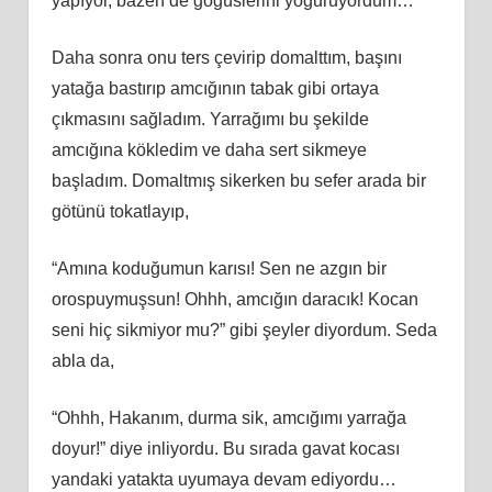
yapıyor, bazen de göğüslerini yoğuruyordum…
Daha sonra onu ters çevirip domalttım, başını
yatağa bastırıp amcığının tabak gibi ortaya
çıkmasını sağladım. Yarrağımı bu şekilde
amcığına kökledim ve daha sert sikmeye
başladım. Domaltmış sikerken bu sefer arada bir
götünü tokatlayıp,
“Amına koduğumun karısı! Sen ne azgın bir
orospuymuşsun! Ohhh, amcığın daracık! Kocan
seni hiç sikmiyor mu?” gibi şeyler diyordum. Seda
abla da,
“Ohhh, Hakanım, durma sik, amcığımı yarrağa
doyur!” diye inliyordu. Bu sırada gavat kocası
yandaki yatakta uyumaya devam ediyordu…