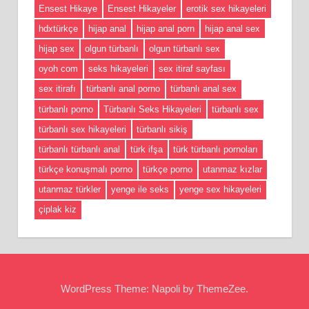
Ensest Hikaye
Ensest Hikayeler
erotik sex hikayeleri
hdxtürkçe
hijap anal
hijap anal porn
hijap anal sex
hijap sex
olgun türbanlı
olgun türbanlı sex
oyoh com
seks hikayeleri
sex itiraf sayfası
sex itirafı
türbanlı anal porno
türbanlı anal sex
türbanlı porno
Türbanlı Seks Hikayeleri
türbanlı sex
türbanlı sex hikayeleri
türbanlı sikiş
türbanlı türbanlı anal
türk ifşa
türk türbanlı pornoları
türkçe konuşmalı porno
türkçe porno
utanmaz kızlar
utanmaz türkler
yenge ile seks
yenge sex hikayeleri
çiplak kiz
WordPress Theme: Napoli by ThemeZee.