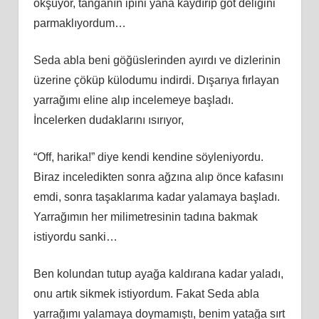
okşuyor, tanganın ipini yana kaydırıp göt deliğini
parmaklıyordum…
Seda abla beni göğüslerinden ayırdı ve dizlerinin
üzerine çöküp külodumu indirdi. Dışarıya fırlayan
yarrağımı eline alıp incelemeye başladı.
İncelerken dudaklarını ısırıyor,
“Off, harika!” diye kendi kendine söyleniyordu.
Biraz inceledikten sonra ağzına alıp önce kafasını
emdi, sonra taşaklarıma kadar yalamaya başladı.
Yarrağımın her milimetresinin tadına bakmak
istiyordu sanki…
Ben kolundan tutup ayağa kaldırana kadar yaladı,
onu artık sikmek istiyordum. Fakat Seda abla
yarrağımı yalamaya doymamıştı, benim yatağa sırt