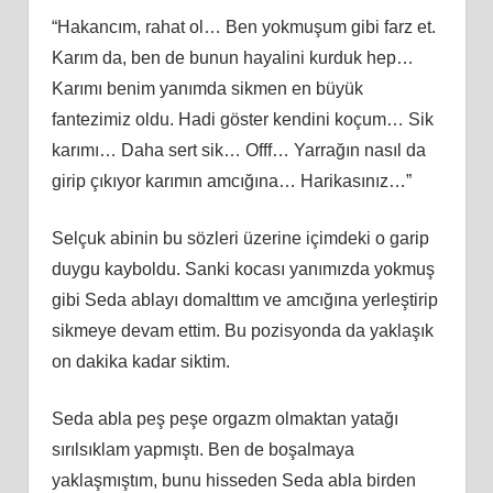
“Hakancım, rahat ol… Ben yokmuşum gibi farz et.
Karım da, ben de bunun hayalini kurduk hep…
Karımı benim yanımda sikmen en büyük
fantezimiz oldu. Hadi göster kendini koçum… Sik
karımı… Daha sert sik… Offf… Yarrağın nasıl da
girip çıkıyor karımın amcığına… Harikasınız…”
Selçuk abinin bu sözleri üzerine içimdeki o garip
duygu kayboldu. Sanki kocası yanımızda yokmuş
gibi Seda ablayı domalttım ve amcığına yerleştirip
sikmeye devam ettim. Bu pozisyonda da yaklaşık
on dakika kadar siktim.
Seda abla peş peşe orgazm olmaktan yatağı
sırılsıklam yapmıştı. Ben de boşalmaya
yaklaşmıştım, bunu hisseden Seda abla birden