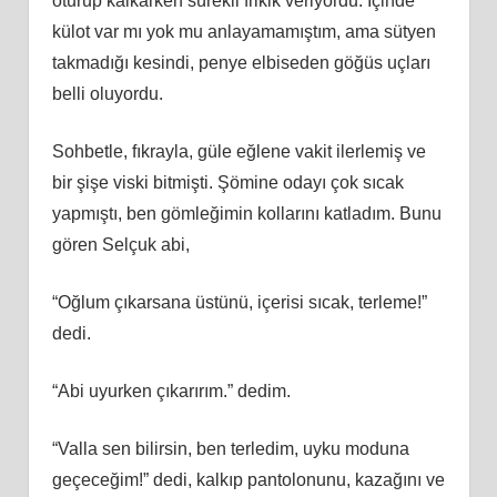
oturup kalkarken sürekli frikik veriyordu. İçinde
külot var mı yok mu anlayamamıştım, ama sütyen
takmadığı kesindi, penye elbiseden göğüs uçları
belli oluyordu.
Sohbetle, fıkrayla, güle eğlene vakit ilerlemiş ve
bir şişe viski bitmişti. Şömine odayı çok sıcak
yapmıştı, ben gömleğimin kollarını katladım. Bunu
gören Selçuk abi,
“Oğlum çıkarsana üstünü, içerisi sıcak, terleme!”
dedi.
“Abi uyurken çıkarırım.” dedim.
“Valla sen bilirsin, ben terledim, uyku moduna
geçeceğim!” dedi, kalkıp pantolonunu, kazağını ve