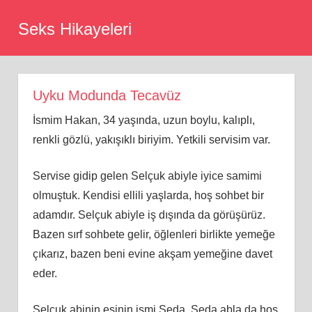
Skip
Seks Hikayeleri
to
content
Uyku Modunda Tecavüz
İsmim Hakan, 34 yaşında, uzun boylu, kalıplı,
renkli gözlü, yakışıklı biriyim. Yetkili servisim var.
Servise gidip gelen Selçuk abiyle iyice samimi
olmuştuk. Kendisi ellili yaşlarda, hoş sohbet bir
adamdır. Selçuk abiyle iş dışında da görüşürüz.
Bazen sırf sohbete gelir, öğlenleri birlikte yemeğe
çıkarız, bazen beni evine akşam yemeğine davet
eder.
Selçuk abinin eşinin ismi Seda. Seda abla da hoş