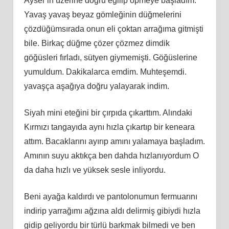
Aysel`in üzerine doğru eğilip öpmeye başladım.
Yavaş yavaş beyaz gömleğinin düğmelerini
çözdüğümsırada onun eli çoktan arrağıma gitmişti
bile. Birkaç düğme çözer çözmez dimdik
göğüsleri fırladı, sütyen giymemişti. Göğüslerine
yumuldum. Dakikalarca emdim. Muhteşemdi.
yavaşça aşağıya doğru yalayarak indim.
Siyah mini eteğini bir çırpıda çıkarttım. Alındaki
Kırmızı tangayıda aynı hızla çıkartıp bir keneara
attım. Bacaklarını ayırıp amını yalamaya başladım.
Amının suyu aktıkça ben dahda hızlanıyordum O
da daha hızlı ve yüksek sesle inliyordu.
Beni ayağa kaldırdı ve pantolonumun fermuarını
indirip yarrağımı ağzına aldı delirmiş gibiydi hızla
gidip geliyordu bir türlü barkmak bilmedi ve ben