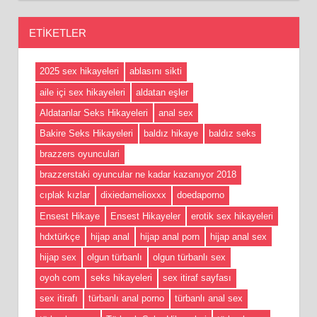
ETIKETLER
2025 sex hikayeleri
ablasını sikti
aile içi sex hikayeleri
aldatan eşler
Aldatanlar Seks Hikayeleri
anal sex
Bakire Seks Hikayeleri
baldız hikaye
baldız seks
brazzers oyunculari
brazzerstaki oyuncular ne kadar kazanıyor 2018
cıplak kızlar
dixiedamelioxxx
doedaporno
Ensest Hikaye
Ensest Hikayeler
erotik sex hikayeleri
hdxtürkçe
hijap anal
hijap anal porn
hijap anal sex
hijap sex
olgun türbanlı
olgun türbanlı sex
oyoh com
seks hikayeleri
sex itiraf sayfası
sex itirafı
türbanlı anal porno
türbanlı anal sex