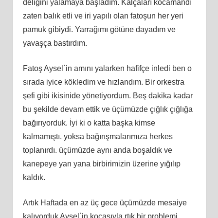
deliğini yalamaya başladım. Kalçaları kocamandı
zaten balık etli ve iri yapılı olan fatoşun her yeri
pamuk gibiydi. Yarrağımı götüne dayadım ve
yavaşça bastırdım.
Fatoş Aysel`in amını yalarken hafifçe inledi ben o
sırada iyice kökledim ve hızlandım. Bir orkestra
şefi gibi ikisinide yönetiyordum. Beş dakika kadar
bu şekilde devam ettik ve üçümüzde çığlık çığlığa
bağırıyorduk. İyi ki o katta başka kimse
kalmamıştı. yoksa bağırışmalarımıza herkes
toplanırdı. üçümüzde aynı anda boşaldık ve
kanepeye yan yana birbirimizin üzerine yığılıp
kaldık.
Artık Haftada en az üç gece üçümüzde mesaiye
kalıyorduk Aysel`in kocasıyla rtık bir problemi