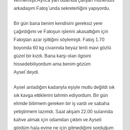
vermemişti.Ayrıca yan odamda çalışan mühendis
arkadaşım Fatoş`unda sekreterliğini yapıyordu.
Bir gün bana benim kendisini gereksiz yere
çağırdığımı ve Fatoşun işlerini akasattığım için
Fatoştan azar işittiğini söylemişti. Fatoş 1.70
boyonda 60 kg civarında beyaz tenli mavi gözlü
güzel bir kızdı. Bana karşı olan ilgisini
hissedebiliyordum ama benim gözüm
Aysel`deydi.
Aysel anladığım kadarıyla eşiyle mutlu değildi sık
sık kavga ettiklerini tahmin ediyordum. Bir gün
elimde bitirmem gereken bir iş vardı ve sabaha
yetiştirmem lazımdı. Saat akşam 22.00 sularında
kahve almak için odamdan çıktım ve Ayseli
gördüm hala evine ne için gitmediğimi sorduğum