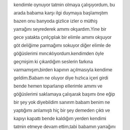
kendimle oynuyor tatmin olmaya çalışıyordum, bu
arada babama karşı ilgi duymaya başlamıştım
bazen onu banyoda gizlice izler o müthiş
yarrağını seyrederek amımı okşardım.Yine bir
gece yatakta çırılçıplak bir elimle amımı okşuyor
göt deliğime parmağımı sokuyor diğer elimle de
göğüslerimi mıncıklıyordum.kendimden öyle
geçmişim ki çıkardığım seslerin farkına
varmamışım,birden kapının açılmasıyla kendime
geldim.Babam ne oluyor diye hızlıca içeri girdi
bende hemen toparlanıp ellerimle amımı ve
göğüslerimi saklamaya çalışarak başımı öne eğip
bir şey yok diyebildim sanırım babam benim ne
yaptığımı anlamıştı hiç bir şey demeden çıktı ve
kapıyı kapattı bende kaldığım yerden kendimi
tatmin etmeye devam ettim,tabi babamın yarrağını