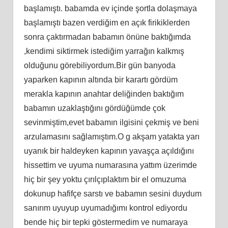
başlamıştı. babamda ev içinde şortla dolaşmaya
başlamıştı bazen verdiğim en açık firikiklerden
sonra çaktırmadan babamın önüne baktığımda
,kendimi siktirmek istediğim yarrağın kalkmış
olduğunu görebiliyordum.Bir gün banyoda
yaparken kapının altında bir karartı gördüm
merakla kapının anahtar deliğinden baktığım
babamın uzaklaştığını gördüğümde çok
sevinmiştim,evet babamın ilgisini çekmiş ve beni
arzulamasını sağlamıştım.O g akşam yatakta yarı
uyanık bir haldeyken kapının yavaşça açıldığını
hissettim ve uyuma numarasına yattım üzerimde
hiç bir şey yoktu çırılçıplaktım bir el omuzuma
dokunup hafifçe sarstı ve babamın sesini duydum
sanırım uyuyup uyumadığımı kontrol ediyordu
bende hiç bir tepki göstermedim ve numaraya