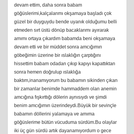
devam ettim, daha sonra babam
göğüslerimi,kalçalarımı okşamaya başladı çok
güzel bir duyguydu bende uyanık olduğumu belli
etmeden sırt üstü dönüp bacaklarımı ayırarak
amımı ortaya çıkardım babamda beni okşamaya
devam etti ve bir müddet sonra amcığımın
göbeğimin üzerine bir ıslaklığın çarptığını
hissettim babam odadan çıkıp kapıyı kapattıktan
sonra hemen doğrulup ıslaklığa
baktım,inanamıyorum bu babamın sikinden çıkan
bir zamanlar benimde hammaddem olan anemin
amcığına fışkırttığı dölerin aynısıydı ve şimdi
benim amcığımın üzerindeydi.Büyük bir sevinçle
babamın döllerini yalamaya ve amıma
göğüslerime bütün vücuduma sürdüm.Bu olaylar
iki üç gün sürdü artık dayanamıyordum o gece