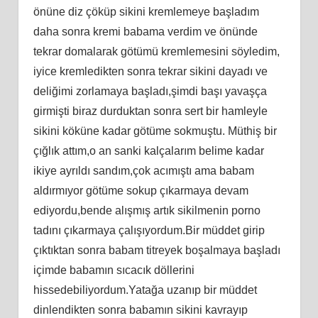
önüne diz çöküp sikini kremlemeye başladım
daha sonra kremi babama verdim ve önünde
tekrar domalarak götümü kremlemesini söyledim,
iyice kremledikten sonra tekrar sikini dayadı ve
deliğimi zorlamaya başladı,şimdi başı yavaşça
girmişti biraz durduktan sonra sert bir hamleyle
sikini köküne kadar götüme sokmuştu. Müthiş bir
çığlık attım,o an sanki kalçalarım belime kadar
ikiye ayrıldı sandım,çok acımıştı ama babam
aldırmıyor götüme sokup çıkarmaya devam
ediyordu,bende alışmış artık sikilmenin porno
tadını çıkarmaya çalışıyordum.Bir müddet girip
çıktıktan sonra babam titreyek boşalmaya başladı
içimde babamın sıcacık döllerini
hissedebiliyordum.Yatağa uzanıp bir müddet
dinlendikten sonra babamın sikini kavrayıp