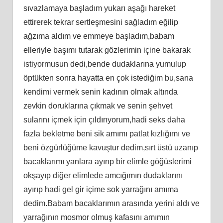
sıvazlamaya başladım yukarı aşağı hareket
ettirerek tekrar sertleşmesini sağladım eğilip
ağzıma aldım ve emmeye başladım,babam
elleriyle başımı tutarak gözlerimin içine bakarak
istiyormusun dedi,bende dudaklarına yumulup
öptükten sonra hayatta en çok istediğim bu,sana
kendimi vermek senin kadının olmak altında
zevkin doruklarına çıkmak ve senin şehvet
sularını içmek için çıldırıyorum,hadi seks daha
fazla bekletme beni sik amımı patlat kızlığımı ve
beni özgürlüğüme kavuştur dedim,sırt üstü uzanıp
bacaklarımı yanlara ayırıp bir elimle göğüslerimi
okşayıp diğer elimlede amcığımın dudaklarını
ayırıp hadi gel gir içime sok yarrağını amıma
dedim.Babam bacaklarımın arasında yerini aldı ve
yarrağının mosmor olmuş kafasını amımın