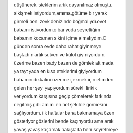
düşünerek.isteklerim artık dayanılmaz olmuştu,
sikişmek istiyordum,amıma,götüme bir yarak
girmeli beni zevk denizinde boğmalıydı.evet
babamı istiyordum,o banyoda seyrettiğim
babamın kocaman sikini içime almalıydım.O
günden sonra evde daha rahat giyinmeye
başladım artık sutyen ve külot giymiyordum,
üzerime bazen bady bazen de gömlek altımada
ya tayt yada en kısa eteklerimi giyiyordum
babamın dikkatini üzerime çekmek için elimden
gelen her şeyi yapıyordum sürekli firikik
veriyordum karşısına geçip çömelerek farkında
değilmiş gibi amımı en net şekilde görmesini
sağlıyordum. ilk haftalar bana bakmamaya özen
gösteriyor gözlerini bende kaçırıyordu ama artık
yavaş yavaş kaçamak bakışlarla beni seyretmeye