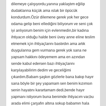
dilemeye çalışıyordu,yanına yaklaştım eğilip
dudaklarına küçük ama ıslak bir öpücük
kondurdum.Özür dilemene gerek yok her gece
odama gelip beni ellediğini biliyorum ve seni çok
iyi anlıyorum benim için evlenmedin,bir kadına
ihtiyacın olduğu halde beni üvey anne eline teslim
etmemek için ihtiyaçlarını bastırdın ama artık
duygularına gem vurmana gerek yok sana ne
yapsam hakkını ödeyemem ama en azından
sende kabul edersen bazı ihtiyaçlarını
karşılayabilirim dedim ve geceliğimi
çıkardım.Babam şaşkın gözlerle bana bakıp hayır
sana böyle bir şey yapamam sen benim kızımsın
senin hayatını karartamam dedi,bende hayır
yapmanı istiyorum buna benimde ihtiyacım var,bu
arada elimi çarşafın altına sokup babamın hala