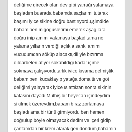
deliğime girecek olan dev gibi yarrağı yalamaya
başladım buarada babamda saçlarımı tutarak
başımı iyice sikine doğru bastırıyordu,şimdide
babam benim göğüslerimi emerek aşağılara
doğru inip amımı yalamaya başladı,ama ne
yalama yılların verdiği açlıkla sanki amımı
vücudumdan söküp alacaktı,diliyle bızırıma
dildarbeleri atıyor sokabildiği kadar içime
sokmaya çalışıyordu,artık iyice kıvama gelmiştik,
babam beni kucaklayıp yatağa domalttı ve göt
deliğimi yalayarak iyice ıslattıktan sonra sikinin
kafasını dayadı.Müthiş bir heyecan içindeydim
sikilmek üzereydim,babam biraz zorlamaya
başladı ama bir türlü girmiyordu ben hemen
doğrulup böyle olmayacak dedim ve içeri gidip
çantamdan bir krem alarak geri döndüm,babamın