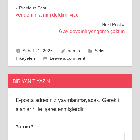
Yazı
Previous Post
yengemin amını deldim iyice
gezinmesi
Next Post
6 ay devamlı yengeme çaktım
Şubat 21, 2025
admin
Seks
Hikayeleri
Leave a comment
BIR YANIT YAZIN
E-posta adresiniz yayınlanmayacak.
Gerekli
alanlar
*
ile işaretlenmişlerdir
Yorum
*