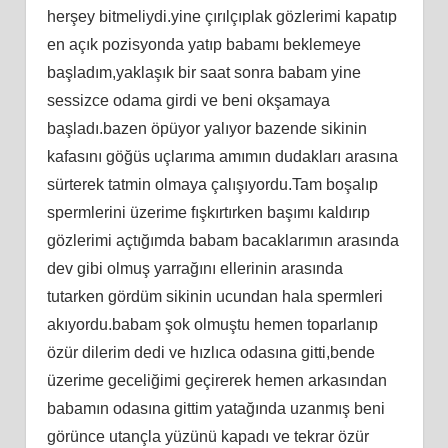
herşey bitmeliydi.yine çırılçıplak gözlerimi kapatıp
en açık pozisyonda yatıp babamı beklemeye
başladım,yaklaşık bir saat sonra babam yine
sessizce odama girdi ve beni okşamaya
başladı.bazen öpüyor yalıyor bazende sikinin
kafasını göğüs uçlarıma amımın dudakları arasına
sürterek tatmin olmaya çalışıyordu.Tam boşalıp
spermlerini üzerime fışkırtırken başımı kaldırıp
gözlerimi açtığımda babam bacaklarımın arasında
dev gibi olmuş yarrağını ellerinin arasında
tutarken gördüm sikinin ucundan hala spermleri
akıyordu.babam şok olmuştu hemen toparlanıp
özür dilerim dedi ve hızlıca odasına gitti,bende
üzerime geceliğimi geçirerek hemen arkasından
babamın odasına gittim yatağında uzanmış beni
görünce utançla yüzünü kapadı ve tekrar özür