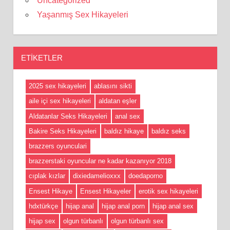
Uncategorized
Yaşanmış Sex Hikayeleri
ETIKETLER
2025 sex hikayeleri
ablasını sikti
aile içi sex hikayeleri
aldatan eşler
Aldatanlar Seks Hikayeleri
anal sex
Bakire Seks Hikayeleri
baldız hikaye
baldız seks
brazzers oyunculari
brazzerstaki oyuncular ne kadar kazanıyor 2018
cıplak kızlar
dixiedamelioxxx
doedaporno
Ensest Hikaye
Ensest Hikayeler
erotik sex hikayeleri
hdxtürkçe
hijap anal
hijap anal porn
hijap anal sex
hijap sex
olgun türbanlı
olgun türbanlı sex