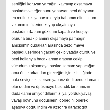
sertliğini koruyan yarrağını kavrayıp okşamaya
başladım ve eğer bunu yaparsan beni dünyanın
en mutlu kızı yaparsın deyip babamın elini tuttum
ve amımın üzerine koyup okşatmaya
başladım.Babam gözlerini kapadı ve herşeyi
oluruna bırakıp amımı okşamaya parmağını
amcığımın dudakları arasında gezdirmeye
başladı,üzerinden çarşafı çekip yatağa oturdu ve
beni kollarıyla bacaklarının arasına çekip
vücudumu okşamaya başladı,tamam yapacağım
ama önce arkandan gireceğim işimiz bittiğinde
hala sevişmek istersen yaparız dedi bende tamam
olur dedim ve öpüşmeye başladık birbirimizin
dudaklarını emiyor dillerimizi yalıyorduk,yavaş
yavaş boynunu göğüslerini göbeğini öperek
aşagıya doğru indim ve azsonra daracık göt