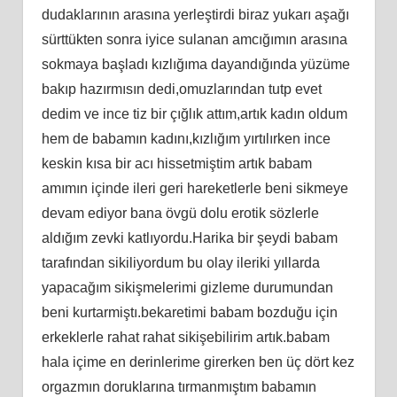
dudaklarının arasına yerleştirdi biraz yukarı aşağı
sürttükten sonra iyice sulanan amcığımın arasına
sokmaya başladı kızlığıma dayandığında yüzüme
bakıp hazırmısın dedi,omuzlarından tutp evet
dedim ve ince tiz bir çığlık attım,artık kadın oldum
hem de babamın kadını,kızlığım yırtılırken ince
keskin kısa bir acı hissetmiştim artık babam
amımın içinde ileri geri hareketlerle beni sikmeye
devam ediyor bana övgü dolu erotik sözlerle
aldığım zevki katlıyordu.Harika bir şeydi babam
tarafından sikiliyordum bu olay ileriki yıllarda
yapacağım sikişmelerimi gizleme durumundan
beni kurtarmiştı.bekaretimi babam bozduğu için
erkeklerle rahat rahat sikişebilirim artık.babam
hala içime en derinlerime girerken ben üç dört kez
orgazmın doruklarına tırmanmıştım babamın