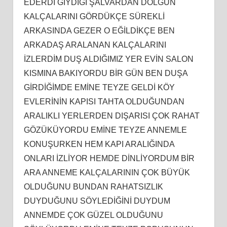
EDERDİ GİYDİĞİ ŞALVARDAN DOLGUN
KALÇALARINI GÖRDÜKÇE SÜREKLİ
ARKASINDA GEZER O EĞİLDİKÇE BEN
ARKADAŞ ARALANAN KALÇALARINI
İZLERDİM DUŞ ALDIĞIMIZ YER EVİN SALON
KISMINA BAKIYORDU BİR GÜN BEN DUŞA
GİRDİĞİMDE EMİNE TEYZE GELDİ KÖY
EVLERİNİN KAPISI TAHTA OLDUĞUNDAN
ARALIKLI YERLERDEN DIŞARISI ÇOK RAHAT
GÖZÜKÜYORDU EMİNE TEYZE ANNEMLE
KONUŞURKEN HEM KAPI ARALIĞINDA
ONLARI İZLİYOR HEMDE DİNLİYORDUM BİR
ARA ANNEME KALÇALARININ ÇOK BÜYÜK
OLDUĞUNU BUNDAN RAHATSIZLIK
DUYDUĞUNU SÖYLEDİĞİNİ DUYDUM
ANNEMDE ÇOK GÜZEL OLDUĞUNU