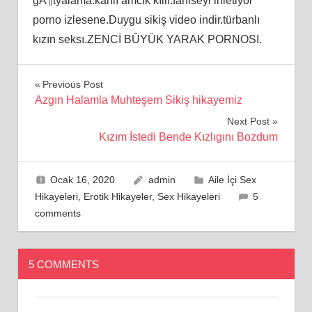
gÃ¶tyalama.kanlı amcık kıllı.fahiseyi inletiyor
porno izlesene.Duygu sikiş video indir.türbanlı
kızın seksı.ZENCİ BÛYÜK YARAK PORNOSI.
Yazı
Previous Post
Azgın Halamla Muhteşem Sikiş hikayemiz
gezinmesi
Next Post
Kızım İstedi Bende Kızlıgını Bozdum
Ocak 16, 2020
admin
Aile İçi Sex
Hikayeleri
,
Erotik Hikayeler
,
Sex Hikayeleri
5
comments
5 COMMENTS