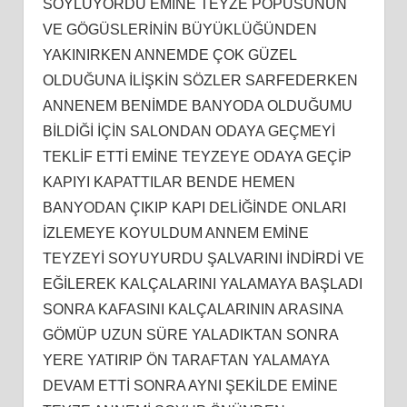
SÖYLÜYORDU EMİNE TEYZE POPUSUNUN
VE GÖGÜSLERİNİN BÜYÜKLÜĞÜNDEN
YAKINIRKEN ANNEMDE ÇOK GÜZEL
OLDUĞUNA İLİŞKİN SÖZLER SARFEDERKEN
ANNENEM BENİMDE BANYODA OLDUĞUMU
BİLDİĞİ İÇİN SALONDAN ODAYA GEÇMEYİ
TEKLİF ETTİ EMİNE TEYZEYE ODAYA GEÇİP
KAPIYI KAPATTILAR BENDE HEMEN
BANYODAN ÇIKIP KAPI DELİĞİNDE ONLARI
İZLEMEYE KOYULDUM ANNEM EMİNE
TEYZEYİ SOYUYURDU ŞALVARINI İNDİRDİ VE
EĞİLEREK KALÇALARINI YALAMAYA BAŞLADI
SONRA KAFASINI KALÇALARININ ARASINA
GÖMÜP UZUN SÜRE YALADIKTAN SONRA
YERE YATIRIP ÖN TARAFTAN YALAMAYA
DEVAM ETTİ SONRA AYNI ŞEKİLDE EMİNE