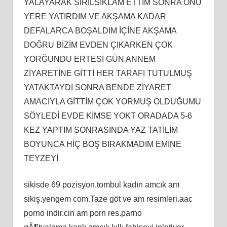
YALAYARAK SIRILSIKLAM ETTİM SONRA ONU
YERE YATIRDIM VE AKŞAMA KADAR
DEFALARCA BOŞALDIM İÇİNE AKŞAMA
DOĞRU BİZİM EVDEN ÇIKARKEN ÇOK
YORĞUNDU ERTESİ GÜN ANNEM
ZİYARETİNE GİTTİ HER TARAFI TUTULMUŞ
YATAKTAYDI SONRA BENDE ZİYARET
AMACIYLA GİTTİM ÇOK YORMUŞ OLDUĞUMU
SÖYLEDİ EVDE KİMSE YOKT ORADADA 5-6
KEZ YAPTIM SONRASINDA YAZ TATİLİM
BOYUNCA HİÇ BOŞ BIRAKMADIM EMİNE
TEYZEYİ
sikisde 69 pozisyon.tombul kadın amcık am
sikiş.yengem com.Taze göt ve am resimleri.aac
porno indir.cin am porn res.parno