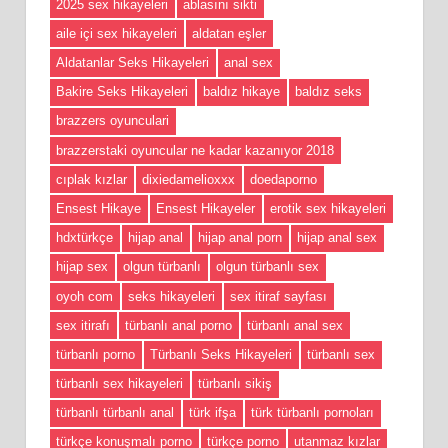
2025 sex hikayeleri
ablasını sikti
aile içi sex hikayeleri
aldatan eşler
Aldatanlar Seks Hikayeleri
anal sex
Bakire Seks Hikayeleri
baldız hikaye
baldız seks
brazzers oyunculari
brazzerstaki oyuncular ne kadar kazanıyor 2018
cıplak kızlar
dixiedamelioxxx
doedaporno
Ensest Hikaye
Ensest Hikayeler
erotik sex hikayeleri
hdxtürkçe
hijap anal
hijap anal porn
hijap anal sex
hijap sex
olgun türbanlı
olgun türbanlı sex
oyoh com
seks hikayeleri
sex itiraf sayfası
sex itirafı
türbanlı anal porno
türbanlı anal sex
türbanlı porno
Türbanlı Seks Hikayeleri
türbanlı sex
türbanlı sex hikayeleri
türbanlı sikiş
türbanlı türbanlı anal
türk ifşa
türk türbanlı pornoları
türkçe konuşmalı porno
türkçe porno
utanmaz kızlar