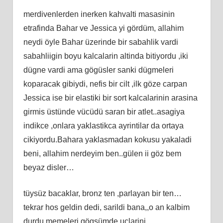
merdivenlerden inerken kahvalti masasinin
etrafinda Bahar ve Jessica yi gördüm, allahim
neydi öyle Bahar üzerinde bir sabahlik vardi
sabahliigin boyu kalcalarin altinda bitiyordu ,iki
dügne vardi ama gögüsler sanki dügmeleri
koparacak gibiydi, nefis bir cilt ,ilk göze carpan
Jessica ise bir elastiki bir sort kalcalarinin arasina
girmis üstünde vücüdü saran bir atlet..asagiya
indikce ,onlara yaklastikca ayrintilar da ortaya
cikiyordu.Bahara yaklasmadan kokusu yakaladi
beni, allahim nerdeyim ben..gülen ii göz bem
beyaz disler…
tüysüz bacaklar, bronz ten ,parlayan bir ten…
tekrar hos geldin dedi, sarildi bana,,o an kalbim
durdu memeleri gögsümde uclarini