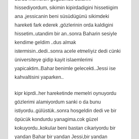
hissediyordum, sikimin kipirdadigini hissetiigim
ana ,jessicanin beni süsüdügünü sikimdeki
hareketi fark ederek ,gözlerinin orda kaldigini
hissetim..utandim bir an..sonra Baharin sesiyle
kendime geldim ..dus almak
istermisin..dedi..sonra acele etmeliyiz dedi cünki
üniversiteye gidip kayit islaemlerimi
yapicaktim..Bahar benimle gelecekti..Jessi ise
kahvaltisini yaparken..
kipr kiprdi..her hareketinde memelri oynuyordu
gözlerimi alamiyordum sanki o da bunu
istiyordu..gülüstük..sonra hosgeldin dedi ve bir
öpücük kondurdu yanagima.cok güzel
kokuyordu..kokular beni bastan cikariyordu bir
yandan Bahar bir yandan Jessi,bir yandan