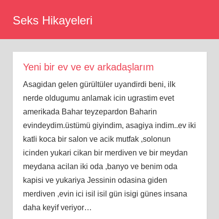
Skip
Seks Hikayeleri
to
content
Yeni bir ev ve ev arkadaşlarım
Asagidan gelen gürültüler uyandirdi beni, ilk
nerde oldugumu anlamak icin ugrastim evet
amerikada Bahar teyzepardon Baharin
evindeydim.üstümü giyindim, asagiya indim..ev iki
katli koca bir salon ve acik mutfak ,solonun
icinden yukari cikan bir merdiven ve bir meydan
meydana acilan iki oda ,banyo ve benim oda
kapisi ve yukariya Jessinin odasina giden
merdiven ,evin ici isil isil gün isigi günes insana
daha keyif veriyor…