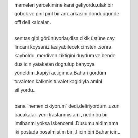
memeleri yercekimine karsi geliyordu,ufak bir
göbek ve piril piril bir am..arkasini döndüügünde
offf deli kalcalar..
sert tas gibi görünüyorlar,disa cikik üstüne cay
fincani koysaniz tasiyabilecek cinsten..sonra
kayboldu..merdiven ciktigini duydum ve bende
dus icin yatakatan dogrulup banyoya
yöneldim..kapiyi actigimda Bahari gördüm
tuvaleten kalkmis tuvalet kagidiyla amini
siliyordu..
bana “hemen cikiyorum” dedi,deliriyordum..uzun
bacakalar ,yeni traslanmis am , nedir bu bir
imtihanmi yoksa iskencemi..Dusumu aldim ama
iki postada bosalmistim biri J icin biri Bahar icin..