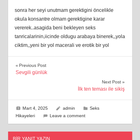
sonra her seyi unutmam gerektigini öncelikle
okula konsantre olmam gerektigine karar
vererek..asagida beni bekleyen seks
tanricalarinin,iicinde oldugu arabaya binerek,,yola
ciktim,,yeni bir yol macerali ve erotik bir yol
Yazı
Previous Post
Sevgili günlük
gezinmesi
Next Post
İlk ten teması ile sikiş
Mart 4, 2025
admin
Seks
Hikayeleri
Leave a comment
BIR YANIT YAZIN