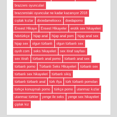
brazzers oyunculari
brazzerstaki oyuncular ne kadar kazanıyor 2018
cıplak kızlar
dixiedamelioxxx
doedaporno
Ensest Hikaye
Ensest Hikayeler
erotik sex hikayeleri
hdxtürkçe
hijap anal
hijap anal porn
hijap anal sex
hijap sex
olgun türbanlı
olgun türbanlı sex
oyoh com
seks hikayeleri
sex itiraf sayfası
sex itirafı
türbanlı anal porno
türbanlı anal sex
türbanlı porno
Türbanlı Seks Hikayeleri
türbanlı sex
türbanlı sex hikayeleri
türbanlı sikiş
türbanlı türbanlı anal
türk ifşa
türk türbanlı pornoları
türkçe konuşmalı porno
türkçe porno
utanmaz kızlar
utanmaz türkler
yenge ile seks
yenge sex hikayeleri
çiplak kiz