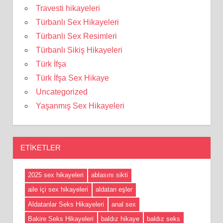
Travesti hikayeleri
Türbanlı Sex Hikayeleri
Türbanlı Sex Resimleri
Türbanlı Sikiş Hikayeleri
Türk İfşa
Türk İfşa Sex Hikaye
Uncategorized
Yaşanmış Sex Hikayeleri
ETIKETLER
2025 sex hikayeleri
ablasını sikti
aile içi sex hikayeleri
aldatan eşler
Aldatanlar Seks Hikayeleri
anal sex
Bakire Seks Hikayeleri
baldız hikaye
baldız seks