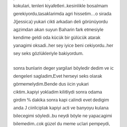
kokulari, tenleri kiyafetleri..kesinlikle bosalmam
gerekiyordu,tasaklarimda agri hissetim…o sirada
J(jessica) yukari cikti arkadan deli görünüyordu
agzimdan akan suyun Baharin fark etmesiyle
kendime geldi oda kücük bir gülücük atarak
yanagimi oksadi..her sey iyice beni cekiyordu..her
sey seks gözlükleriyle bakiyordum.
sonra bunlarin deger yargilari böyledir dedim ve ic
dengeleri sagladim,Evet herseyi seks olarak
görmemelydim.Bende dus iicin yukari
ciktim..kapiyi yokladim kilitliydi sonra odama
girdim % dakika sonra kapi calindi evet dedigim
anda J ciirilciplak kapiyi acti ve banyoyu kulana
bilecegimi söyledi..bu neydi böyle ne yapacagimi
bilemedim..cok güzel du meme uclari pempeydi,