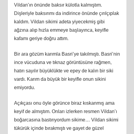
Vildan’ın önünde baksır külotla kalmıştım.
Dişleriyle baksırımı da indirince önünde çırılçıplak
kaldım. Vildan sikimi adeta yiyecekmiş gibi
ağzına alıp hızla emmeye başlayınca, keyifle
kafamı geriye doğru attım.
Bir ara gözüm karımla Basri’ye takılmıştı. Basri’nin
ince vücuduna ve tıknaz görüntüsüne rağmen,
hatırı sayılır büyüklükte ve epey de kalın bir siki
vardı. Karım da büyük bir keyifle onun sikini
emiyordu.
Açıkçası onu öyle görünce biraz kıskanmış ama
keyif de almıştım. Onları izlerken resmen Vildan’ı
boğarcasına bastırıyordum sikime… Vildan sikimi
tükürük içinde bırakmıştı ve gayet de güzel