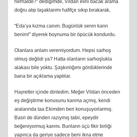
herhalde?” dediğimde, Vildan elini bacak arama
doğru atıp taşaklarımı hafifçe sıkıp bırakarak,
“Eda’ya kızma canım. Bugünlük senin karın
benim!” diyerek boynuma bir öpücük kondurdu.
Olanlara anlam veremiyordum. Hepsi sarhoş
olmuş değildi ya? Hatta olanların sarhoşlukla
alakası bile yoktu. Şaşkınlığımı gördüklerinde
bana bir açıklama yaptılar.
Hayretler içinde dinledim. Meğer Vildan önceden
eş değiştirme konusunu karıma açmış, kendi
aralarında taa Ekimden beri konuşuyorlarmış.
Basri de dünden razıymış tabii, epeydir
beğeniyormuş karımı. Bunların üçü fikir birliği
yapınca da geriye sadece beni ikna etme