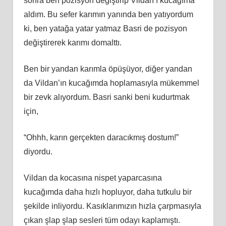
sonra ben pozisyon değiştirip Vildan’ı kucağıma
aldım. Bu sefer karımın yanında ben yatıyordum
ki, ben yatağa yatar yatmaz Basri de pozisyon
değiştirerek karımı domalttı.
Ben bir yandan karımla öpüşüyor, diğer yandan
da Vildan’ın kucağımda hoplamasıyla mükemmel
bir zevk alıyordum. Basri sanki beni kudurtmak
için,
“Ohhh, karın gerçekten daracıkmış dostum!”
diyordu.
Vildan da kocasına nispet yaparcasına
kucağımda daha hızlı hopluyor, daha tutkulu bir
şekilde inliyordu. Kasıklarımızın hızla çarpmasıyla
çıkan şlap şlap sesleri tüm odayı kaplamıştı.