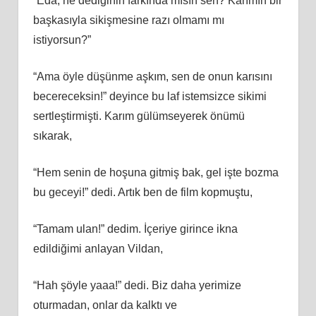
“Eda, ne dediğinin farkında mısın sen? Karımın bir
başkasıyla sikişmesine razı olmamı mı
istiyorsun?”
“Ama öyle düşünme aşkım, sen de onun karısını
becereceksin!” deyince bu laf istemsizce sikimi
sertleştirmişti. Karım gülümseyerek önümü
sıkarak,
“Hem senin de hoşuna gitmiş bak, gel işte bozma
bu geceyi!” dedi. Artık ben de film kopmuştu,
“Tamam ulan!” dedim. İçeriye girince ikna
edildiğimi anlayan Vildan,
“Hah şöyle yaaa!” dedi. Biz daha yerimize
oturmadan, onlar da kalktı ve