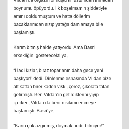
Vildan da orgazm olmuştu ki, üstümden inmeden
boynumu öpüyordu. İlk boşalmamın şiddetiyle
amını doldurmuştum ve hatta döllerim
bacaklarımdan sızıp yatağa damlamaya bile
başlamıştı.
Karım bitmiş halde yatıyordu. Ama Basri
erkekliğini gösterecekti ya,
“Hadi kızlar, biraz toparlanın daha gece yeni
başlıyor!” dedi. Dinlenme esnasında Vildan bize
alt kattan birer kadeh viski, çerez, çikolata falan
getirmişti. Ben Vildan’ın getirdiklerini yiyip
içerken, Vildan da benim sikimi emmeye
başlamıştı. Basri’ye,
“Karın çok azgınmış, doymak nedir bilmiyor!”