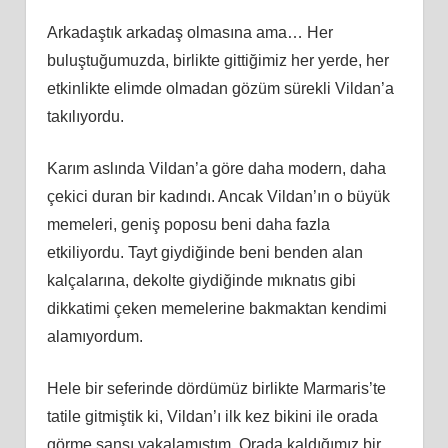
Arkadaştık arkadaş olmasına ama… Her
buluştuğumuzda, birlikte gittiğimiz her yerde, her
etkinlikte elimde olmadan gözüm sürekli Vildan’a
takılıyordu.
Karım aslında Vildan’a göre daha modern, daha
çekici duran bir kadındı. Ancak Vildan’ın o büyük
memeleri, geniş poposu beni daha fazla
etkiliyordu. Tayt giydiğinde beni benden alan
kalçalarına, dekolte giydiğinde mıknatıs gibi
dikkatimi çeken memelerine bakmaktan kendimi
alamıyordum.
Hele bir seferinde dördümüz birlikte Marmaris’te
tatile gitmiştik ki, Vildan’ı ilk kez bikini ile orada
görme şansı yakalamıştım. Orada kaldığımız bir