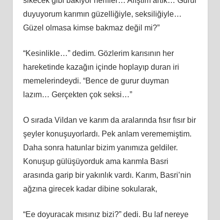
sikecek gibi bakıyor herifler… Alıştım artık… Gurur
duyuyorum karımın güzelliğiyle, seksiliğiyle…
Güzel olmasa kimse bakmaz değil mi?”
“Kesinlikle…” dedim. Gözlerim karısının her
hareketinde kazağın içinde hoplayıp duran iri
memelerindeydi. “Bence de gurur duyman
lazım… Gerçekten çok seksi…”
O sırada Vildan ve karım da aralarında fısır fısır bir
şeyler konuşuyorlardı. Pek anlam verememiştim.
Daha sonra hatunlar bizim yanımıza geldiler.
Konuşup gülüşüyorduk ama karımla Basri
arasında garip bir yakınlık vardı. Karım, Basri’nin
ağzına girecek kadar dibine sokularak,
“Ee doyuracak mısınız bizi?” dedi. Bu laf nereye