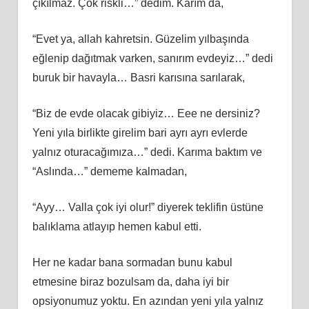
çıkılmaz. Çok riskli…” dedim. Karım da,
“Evet ya, allah kahretsin. Güzelim yılbaşında
eğlenip dağıtmak varken, sanırım evdeyiz…” dedi
buruk bir havayla… Basri karısına sarılarak,
“Biz de evde olacak gibiyiz… Eee ne dersiniz?
Yeni yıla birlikte girelim bari ayrı ayrı evlerde
yalnız oturacağımıza…” dedi. Karıma baktım ve
“Aslında…” dememe kalmadan,
“Ayy… Valla çok iyi olur!” diyerek teklifin üstüne
balıklama atlayıp hemen kabul etti.
Her ne kadar bana sormadan bunu kabul
etmesine biraz bozulsam da, daha iyi bir
opsiyonumuz yoktu. En azından yeni yıla yalnız