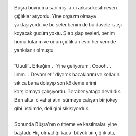
Büşra boynuma sarılmış, ardı arkası kesilmeyen
çığlıklar atıyordu. Yine orgazm olmaya
yaklaşıyordu ve bu sefer benim de bu davete karşı
koyacak gücüm yoktu. Şlap şlap sesleri, benim
homurtularım ve onun çığlıkları evin her yerinde
yankılanır olmuştu.
“Uuufff.. Erkeğim… Yine geliyorum.. Ooooh…
Iımm… Devam et!” diyerek bacaklarını ve kollarını
sıkıca bana dolayıp son köklemelerimi
karşılamaya çalışıyordu. Beraber yatağa devrildik.
Ben altta, o vahşi atını sürmeye çalışan bir jokey
gibi üstümde, deli gibi sikişiyorduk.
Sonunda Büşra’nın o titreme ve kasılmaları yine
başladı. Hiç olmadığı kadar büyük bir çığlık attı,