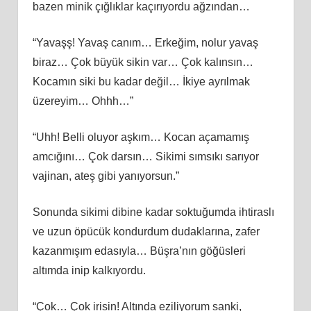
bazen minik çığlıklar kaçırıyordu ağzından…
“Yavaşş! Yavaş canım… Erkeğim, nolur yavaş
biraz… Çok büyük sikin var… Çok kalınsın…
Kocamın siki bu kadar değil… İkiye ayrılmak
üzereyim… Ohhh…”
“Uhh! Belli oluyor aşkım… Kocan açamamış
amcığını… Çok darsın… Sikimi sımsıkı sarıyor
vajinan, ateş gibi yanıyorsun.”
Sonunda sikimi dibine kadar soktuğumda ihtiraslı
ve uzun öpücük kondurdum dudaklarına, zafer
kazanmışım edasıyla… Büşra’nın göğüsleri
altımda inip kalkıyordu.
“Çok… Çok irisin! Altında eziliyorum sanki,