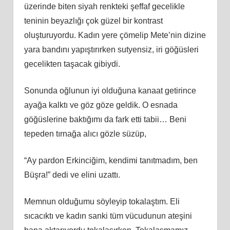
üzerinde biten siyah renkteki şeffaf gecelikle
teninin beyazlığı çok güzel bir kontrast
oluşturuyordu. Kadın yere çömelip Mete’nin dizine
yara bandını yapıştırırken sutyensiz, iri göğüsleri
gecelikten taşacak gibiydi.
Sonunda oğlunun iyi olduğuna kanaat getirince
ayağa kalktı ve göz göze geldik. O esnada
göğüslerine baktığımı da fark etti tabii… Beni
tepeden tırnağa alıcı gözle süzüp,
“Ay pardon Erkinciğim, kendimi tanıtmadım, ben
Büşra!” dedi ve elini uzattı.
Memnun olduğumu söyleyip tokalaştım. Eli
sıcacıktı ve kadın sanki tüm vücudunun ateşini