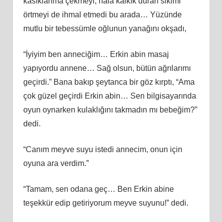
kasıklarıma çekmeyi, hala kalkık duran sikimi
örtmeyi de ihmal etmedi bu arada… Yüzünde
mutlu bir tebessümle oğlunun yanağını okşadı,
“İyiyim ben anneciğim… Erkin abin masaj
yapıyordu annene… Sağ olsun, bütün ağrılarımı
geçirdi.” Bana bakıp şeytanca bir göz kırptı, “Ama
çok güzel geçirdi Erkin abin… Sen bilgisayarında
oyun oynarken kulaklığını takmadın mı bebeğim?”
dedi.
“Canım meyve suyu istedi annecim, onun için
oyuna ara verdim.”
“Tamam, sen odana geç… Ben Erkin abine
teşekkür edip getiriyorum meyve suyunu!” dedi.