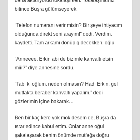
bana aktarıyordu tokalaşırken. Tokalaşmamız
bitince Büşra gülümseyerek,
“Telefon numaranı verir misin? Bir şeye ihtiyacım
olduğunda direkt seni arayım!” dedi. Verdim,
kaydetti. Tam arkamı dönüp gidecekken, oğlu,
“Anneeee, Erkin abi de bizimle kahvaltı etsin
miii?” diye annesine sordu.
“Tabi ki oğlum, neden olmasın? Hadi Erkin, gel
mutfakta beraber kahvaltı yapalım.” dedi
gözlerimin içine bakarak…
Ben bir kaç kere yok mok desem de, Büşra da
ısrar edince kabul ettim. Onlar anne oğul
şakalaşarak benim önümde mutfağa doğru