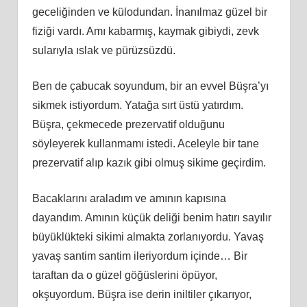
geceliğinden ve külodundan. İnanılmaz güzel bir
fiziği vardı. Amı kabarmış, kaymak gibiydi, zevk
sularıyla ıslak ve pürüzsüzdü.
Ben de çabucak soyundum, bir an evvel Büşra’yı
sikmek istiyordum. Yatağa sırt üstü yatırdım.
Büşra, çekmecede prezervatif olduğunu
söyleyerek kullanmamı istedi. Aceleyle bir tane
prezervatif alıp kazık gibi olmuş sikime geçirdim.
Bacaklarını araladım ve amının kapısına
dayandım. Amının küçük deliği benim hatırı sayılır
büyüklükteki sikimi almakta zorlanıyordu. Yavaş
yavaş santim santim ileriyordum içinde… Bir
taraftan da o güzel göğüslerini öpüyor,
okşuyordum. Büşra ise derin iniltiler çıkarıyor,