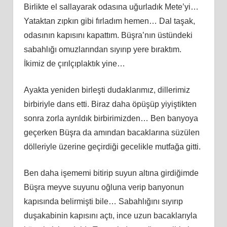
Birlikte el sallayarak odasına uğurladık Mete’yi…
Yataktan zıpkın gibi fırladım hemen… Dal taşak,
odasının kapısını kapattım. Büşra’nın üstündeki
sabahlığı omuzlarından sıyırıp yere bıraktım.
İkimiz de çırılçıplaktık yine…
Ayakta yeniden birleşti dudaklarımız, dillerimiz
birbiriyle dans etti. Biraz daha öpüşüp yiyiştikten
sonra zorla ayrıldık birbirimizden… Ben banyoya
geçerken Büşra da amından bacaklarına süzülen
dölleriyle üzerine geçirdiği gecelikle mutfağa gitti.
Ben daha işememi bitirip suyun altına girdiğimde
Büşra meyve suyunu oğluna verip banyonun
kapısında belirmişti bile… Sabahlığını sıyırıp
duşakabinin kapısını açtı, ince uzun bacaklarıyla