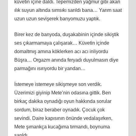
küvetin içine daldı. Tepemizden yağmur gibi akan
ılık suyun altında sımsıkı sarıldı bana… Yarım saat
uzun uzun sevişerek banyomuzu yaptık.
Birer kez de banyoda, duşakabinin içinde sikiştik
ses çıkarmamaya çalışarak… Küvetin içinde
domaltmış amına köklerken acı acı inliyordu
Büşra… Orgazm anında feryadı duyulmasın diye
parmağını ısırıyordu bir yandan…
İstemeye istemeye sikişmeye son verdik.
Üzerimizi giyinip Mete’nin odasına gittik. Ben
birkaç dakika oynadığı oyun hakkında sorular
sordum, biraz beraber oynadık. Çocuk çok
sevindi. Daire kapısının önünde vedalaşırken,
Mete şımarıkça kucağıma tırmandı, boynuma
sarıldı.