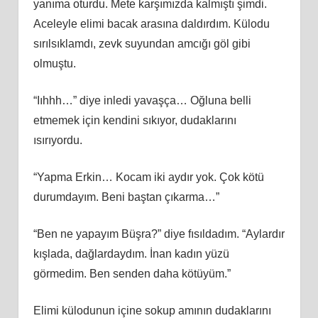
yanıma oturdu. Mete karşımızda kalmıştı şimdi.
Aceleyle elimi bacak arasına daldırdım. Külodu
sırılsıklamdı, zevk suyundan amcığı göl gibi
olmuştu.
“Iıhhh…” diye inledi yavaşça… Oğluna belli
etmemek için kendini sıkıyor, dudaklarını
ısırıyordu.
“Yapma Erkin… Kocam iki aydır yok. Çok kötü
durumdayım. Beni baştan çıkarma…”
“Ben ne yapayım Büşra?” diye fısıldadım. “Aylardır
kışlada, dağlardaydım. İnan kadın yüzü
görmedim. Ben senden daha kötüyüm.”
Elimi külodunun içine sokup amının dudaklarını