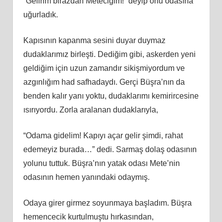
“Gelirim birazdan Meteciğim!” deyip onu odasına
uğurladık.
Kapısının kapanma sesini duyar duymaz
dudaklarımız birleşti. Dediğim gibi, askerden yeni
geldiğim için uzun zamandır sikişmiyordum ve
azgınlığım had safhadaydı. Gerçi Büşra’nın da
benden kalır yanı yoktu, dudaklarımı kemirircesine
ısırıyordu. Zorla aralanan dudaklarıyla,
“Odama gidelim! Kapıyı açar gelir şimdi, rahat
edemeyiz burada…” dedi. Sarmaş dolaş odasının
yolunu tuttuk. Büşra’nın yatak odası Mete’nin
odasının hemen yanındaki odaymış.
Odaya girer girmez soyunmaya başladım. Büşra
hemencecik kurtulmuştu hırkasından,