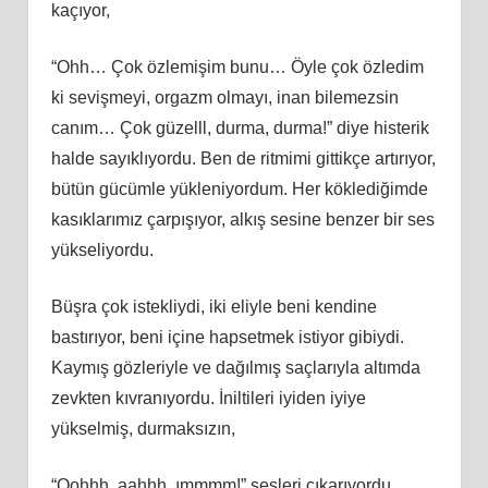
kaçıyor,
“Ohh… Çok özlemişim bunu… Öyle çok özledim
ki sevişmeyi, orgazm olmayı, inan bilemezsin
canım… Çok güzelll, durma, durma!” diye histerik
halde sayıklıyordu. Ben de ritmimi gittikçe artırıyor,
bütün gücümle yükleniyordum. Her köklediğimde
kasıklarımız çarpışıyor, alkış sesine benzer bir ses
yükseliyordu.
Büşra çok istekliydi, iki eliyle beni kendine
bastırıyor, beni içine hapsetmek istiyor gibiydi.
Kaymış gözleriyle ve dağılmış saçlarıyla altımda
zevkten kıvranıyordu. İniltileri iyiden iyiye
yükselmiş, durmaksızın,
“Oohhh, aahhh, ımmmm!” sesleri çıkarıyordu.