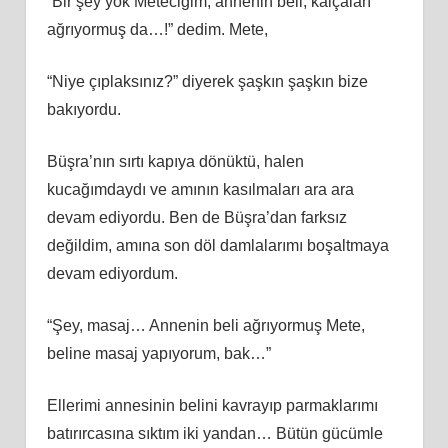
“Bir şey yok Meteciğim, annenin beli, kalçaları
ağrıyormuş da…!” dedim. Mete,
“Niye çıplaksınız?” diyerek şaşkın şaşkın bize
bakıyordu.
Büşra’nın sırtı kapıya dönüktü, halen
kucağımdaydı ve amının kasılmaları ara ara
devam ediyordu. Ben de Büşra’dan farksız
değildim, amına son döl damlalarımı boşaltmaya
devam ediyordum.
“Şey, masaj… Annenin beli ağrıyormuş Mete,
beline masaj yapıyorum, bak…”
Ellerimi annesinin belini kavrayıp parmaklarımı
batırırcasına sıktım iki yandan… Bütün gücümle