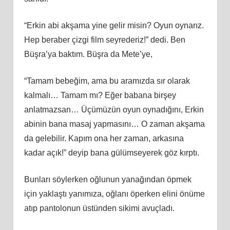
“Erkin abi akşama yine gelir misin? Oyun oynarız.
Hep beraber çizgi film seyrederiz!” dedi. Ben
Büşra’ya baktım. Büşra da Mete’ye,
“Tamam bebeğim, ama bu aramızda sır olarak
kalmalı… Tamam mı? Eğer babana birşey
anlatmazsan… Üçümüzün oyun oynadığını, Erkin
abinin bana masaj yapmasını… O zaman akşama
da gelebilir. Kapım ona her zaman, arkasına
kadar açık!” deyip bana gülümseyerek göz kırptı.
Bunları söylerken oğlunun yanağından öpmek
için yaklaştı yanımıza, oğlanı öperken elini önüme
atıp pantolonun üstünden sikimi avuçladı.