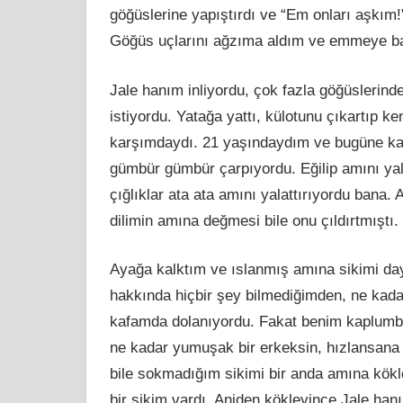
göğüslerine yapıştırdı ve “Em onları aşkım!
Göğüs uçlarını ağzıma aldım ve emmeye b
Jale hanım inliyordu, çok fazla göğüslerind
istiyordu. Yatağa yattı, külotunu çıkartıp 
karşımdaydı. 21 yaşındaydım ve bugüne ka
gümbür gümbür çarpıyordu. Eğilip amını y
çığlıklar ata ata amını yalattırıyordu bana.
dilimin amına değmesi bile onu çıldırtmışt
Ayağa kalktım ve ıslanmış amına sikimi day
hakkında hiçbir şey bilmediğimden, ne kada
kafamda dolanıyordu. Fakat benim kaplumba
ne kadar yumuşak bir erkeksin, hızlansana 
bile sokmadığım sikimi bir anda amına kökl
bir sikim vardı. Aniden kökleyince Jale hanı