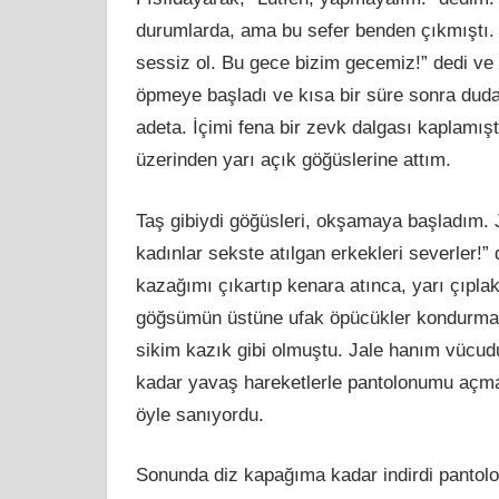
durumlarda, ama bu sefer benden çıkmıştı. B
sessiz ol. Bu gece bizim gecemiz!” dedi ve
öpmeye başladı ve kısa bir süre sonra dud
adeta. İçimi fena bir zevk dalgası kaplamışt
üzerinden yarı açık göğüslerine attım.
Taş gibiydi göğüsleri, okşamaya başladım. 
kadınlar sekste atılgan erkekleri severler
kazağımı çıkartıp kenara atınca, yarı çıpla
göğsümün üstüne ufak öpücükler kondurmaya
sikim kazık gibi olmuştu. Jale hanım vücud
kadar yavaş hareketlerle pantolonumu açma
öyle sanıyordu.
Sonunda diz kapağıma kadar indirdi pantolo