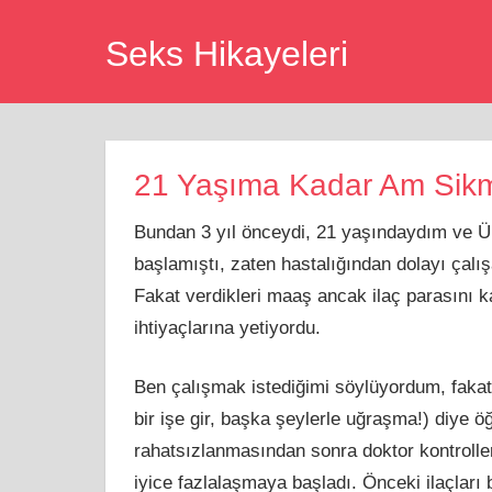
Skip
Seks Hikayeleri
to
content
21 Yaşıma Kadar Am Sik
Bundan 3 yıl önceydi, 21 yaşındaydım ve Ün
başlamıştı, zaten hastalığından dolayı çal
Fakat verdikleri maaş ancak ilaç parasını 
ihtiyaçlarına yetiyordu.
Ben çalışmak istediğimi söylüyordum, fakat
bir işe gir, başka şeylerle uğraşma!) diye ö
rahatsızlanmasından sonra doktor kontrolleri
iyice fazlalaşmaya başladı. Önceki ilaçları