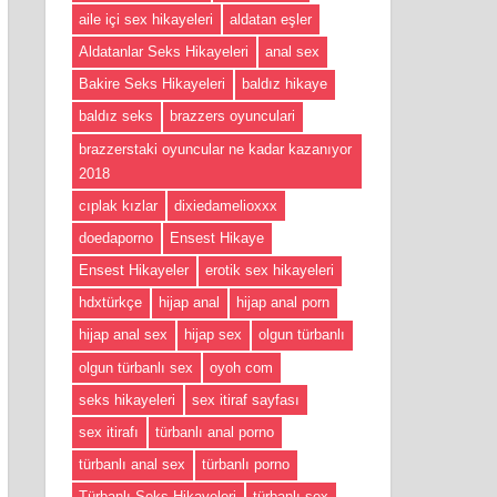
aile içi sex hikayeleri
aldatan eşler
Aldatanlar Seks Hikayeleri
anal sex
Bakire Seks Hikayeleri
baldız hikaye
baldız seks
brazzers oyunculari
brazzerstaki oyuncular ne kadar kazanıyor
2018
cıplak kızlar
dixiedamelioxxx
doedaporno
Ensest Hikaye
Ensest Hikayeler
erotik sex hikayeleri
hdxtürkçe
hijap anal
hijap anal porn
hijap anal sex
hijap sex
olgun türbanlı
olgun türbanlı sex
oyoh com
seks hikayeleri
sex itiraf sayfası
sex itirafı
türbanlı anal porno
türbanlı anal sex
türbanlı porno
Türbanlı Seks Hikayeleri
türbanlı sex