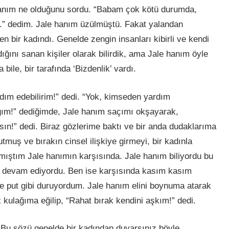
anım ne olduğunu sordu. “Babam çok kötü durumda,
z.” dedim. Jale hanım üzülmüştü. Fakat yalandan
en bir kadındı. Genelde zengin insanları kibirli ve kendi
ğını sanan kişiler olarak bilirdik, ama Jale hanım öyle
 bile, bir tarafında ‘Bizdenlik’ vardı.
rdım edebilirim!” dedi. “Yok, kimseden yardım
ım!” dediğimde, Jale hanım saçımı okşayarak,
sın!” dedi. Biraz gözlerime baktı ve bir anda dudaklarıma
tmuş ve bırakın cinsel ilişkiye girmeyi, bir kadınla
mıştım Jale hanımın karşısında. Jale hanım biliyordu bu
ye devam ediyordu. Ben ise karşısında kasım kasım
e put gibi duruyordum. Jale hanım elini boynuma atarak
kulağıma eğilip, “Rahat bırak kendini aşkım!” dedi.
 Bu sözü genelde bir kadından duyarsınız böyle