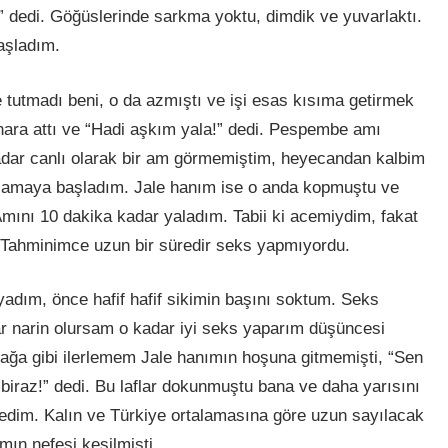
” dedi. Göğüslerinde sarkma yoktu, dimdik ve yuvarlaktı.
aşladım.
e tutmadı beni, o da azmıştı ve işi esas kısıma getirmek
kenara attı ve “Hadi aşkım yala!” dedi. Pespembe amı
dar canlı olarak bir am görmemiştim, heyecandan kalbim
alamaya başladım. Jale hanım ise o anda kopmuştu ve
 Amını 10 dakika kadar yaladım. Tabii ki acemiydim, fakat
ı. Tahminimce uzun bir süredir seks yapmıyordu.
adım, önce hafif hafif sikimin başını soktum. Seks
r narin olursam o kadar iyi seks yaparım düşüncesi
ğa gibi ilerlemem Jale hanımın hoşuna gitmemişti, “Sen
biraz!” dedi. Bu laflar dokunmuştu bana ve daha yarısını
edim. Kalın ve Türkiye ortalamasına göre uzun sayılacak
mın nefesi kesilmişti.