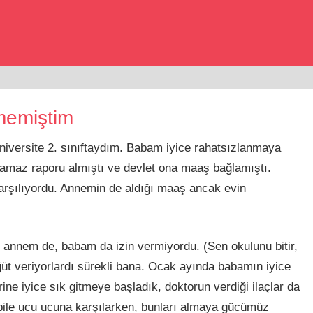
memiştim
iversite 2. sınıftaydım. Babam iyice rahatsızlanmaya
ışamaz raporu almıştı ve devlet ona maaş bağlamıştı.
karşılıyordu. Annemin de aldığı maaş ancak evin
 annem de, babam da izin vermiyordu. (Sen okulunu bitir,
ğüt veriyorlardı sürekli bana. Ocak ayında babamın iyice
ne iyice sık gitmeye başladık, doktorun verdiği ilaçlar da
 bile ucu ucuna karşılarken, bunları almaya gücümüz