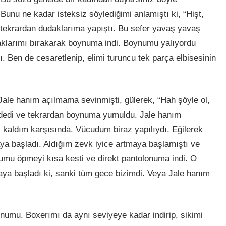
unu ne kadar isteksiz söylediğimi anlamıştı ki, “Hişt,
 tekrardan dudaklarıma yapıştı. Bu sefer yavaş yavaş
aklarımı bırakarak boynuma indi. Boynumu yalıyordu
ı. Ben de cesaretlenip, elimi turuncu tek parça elbisesinin
Jale hanım açılmama sevinmişti, gülerek, “Hah şöyle ol,
!” dedi ve tekrardan boynuma yumuldu. Jale hanım
k kaldım karşısında. Vücudum biraz yapılıydı. Eğilerek
 başladı. Aldığım zevk iyice artmaya başlamıştı ve
umu öpmeyi kısa kesti ve direkt pantolonuma indi. O
ya başladı ki, sanki tüm gece bizimdi. Veya Jale hanım
numu. Boxerımı da aynı seviyeye kadar indirip, sikimi