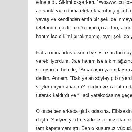
eline aldı. Sikimi okşarken, “Woaww, bu çok 
an sanki vücuduma elektrik verilmiş gibi t
yavaş ve kendinden emin bir şekilde inmeye 
telefonum çaldı, telefonumu çıkarttım, ann
hanım ise sikimi bırakmamış, aynı şekilde 
Hatta munzurluk olsun diye iyice hızlanma
verebiliyordum. Jale hanım ise sikim ağzı
soruyordu, ben de, “Arkadaşın yanındayım 
dedim. Annem, “Bak yalan söyleyip bir yerd
söyler miyim anacım?” dedim ve kapattım te
tutarak kaldırdı ve “Hadi yatakodasına geçe
O önde ben arkada gittik odasına. Elbisesin
düştü. Südyen yoktu, sadece kırmızı dantelli
tam kapatamamıştı. Ben o kusursuz vücudu