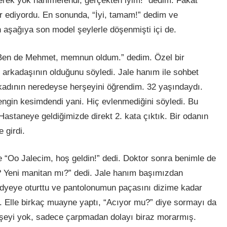
Gerek yok hanımefendi, gerçekten iyim!” dedim. Fakat
 ediyordu. En sonunda, “İyi, tamam!” dedim ve
 aşağıya son model şeylerle döşenmişti içi de.
 “Ben de Mehmet, memnun oldum.” dedim. Özel bir
 arkadaşının olduğunu söyledi. Jale hanım ile sohbet
adının neredeyse herşeyini öğrendim. 32 yaşındaydı.
engin kesimdendi yani. Hiç evlenmediğini söyledi. Bu
astaneye geldiğimizde direkt 2. kata çıktık. Bir odanın
 girdi.
e “Oo Jalecim, hoş geldin!” dedi. Doktor sonra benimle de
ı? Yeni manitan mı?” dedi. Jale hanım başımızdan
edyeye oturttu ve pantolonumun paçasını dizime kadar
ı. Elle birkaç muayne yaptı, “Acıyor mu?” diye sormayı da
rşeyi yok, sadece çarpmadan dolayı biraz morarmış.