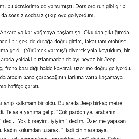
, bu derslerime de yansımıştı. Derslere ruh gibi girip
a da sessiz sedasız çıkıp eve geliyordum.
 Ankara’ya kar yağmaya başlamıştı. Okuldan çıktığımda
nceli bir şekilde durağa doğru gittim, fakat tam otobüse
ma geldi. (Yürümek varmış!) diyerek yola koyuldum, bir
rada yoldaki buzlanmadan dolayı beyaz bir Jeep
aç, frene basıldığı halde kayarak üzerime doğru geliyordu.
anda aracın bana çarpacağının farkına varıp kaçamaya
a hafifçe çarptı.
rlanıp kalkmam bir oldu. Bu arada Jeep birkaç metre
indi. Telaşla yanıma gelip, “Çok pardon ya, arabanın
?” dedi. “Yok birşeyim, iyiyim!” dedim. Üzerime yapışan
 kadın kolumdan tutarak, “Hadi binin arabaya,