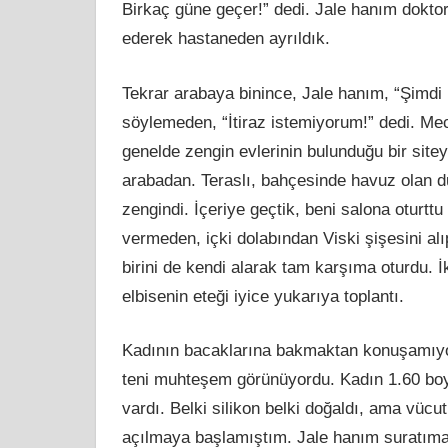
Birkaç güne geçer!” dedi. Jale hanım dokto
ederek hastaneden ayrıldık.
Tekrar arabaya binince, Jale hanım, “Şimdi 
söylemeden, “İtiraz istemiyorum!” dedi. M
genelde zengin evlerinin bulunduğu bir sitey
arabadan. Teraslı, bahçesinde havuz olan d
zengindi. İçeriye geçtik, beni salona oturttu
vermeden, içki dolabından Viski şişesini al
birini de kendi alarak tam karşıma oturdu. İk
elbisenin eteği iyice yukarıya toplantı.
Kadının bacaklarına bakmaktan konuşamıyor
teni muhteşem görünüyordu. Kadın 1.60 boy
vardı. Belki silikon belki doğaldı, ama vücu
açılmaya başlamıştım. Jale hanım suratıma b