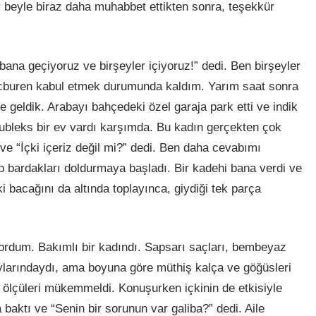
r beyle biraz daha muhabbet ettikten sonra, teşekkür
bana geçiyoruz ve birşeyler içiyoruz!” dedi. Ben birşeyler
ecburen kabul etmek durumunda kaldım. Yarım saat sonra
e geldik. Arabayı bahçedeki özel garaja park etti ve indik
ubleks bir ev vardı karşımda. Bu kadın gerçekten çok
 ve “İçki içeriz değil mi?” dedi. Ben daha cevabımı
ıp bardakları doldurmaya başladı. Bir kadehi bana verdi ve
i bacağını da altında toplayınca, giydiği tek parça
dum. Bakımlı bir kadındı. Sapsarı saçları, bembeyaz
larındaydı, ama boyuna göre müthiş kalça ve göğüsleri
t ölçüleri mükemmeldi. Konuşurken içkinin de etkisiyle
aktı ve “Senin bir sorunun var galiba?” dedi. Aile