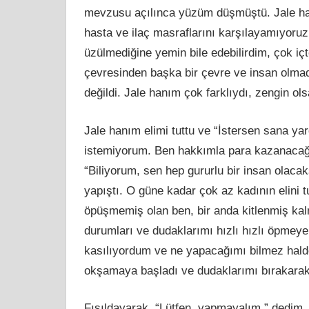
mevzusu açılınca yüzüm düşmüştü. Jale h
hasta ve ilaç masraflarını karşılayamıyoru
üzülmediğine yemin bile edebilirdim, çok içt
çevresinden başka bir çevre ve insan olmadı
değildi. Jale hanım çok farklıydı, zengin olsa
Jale hanım elimi tuttu ve “İstersen sana ya
istemiyorum. Ben hakkımla para kazanacağ
“Biliyorum, sen hep gururlu bir insan olacak
yapıştı. O güne kadar çok az kadının elini tu
öpüşmemiş olan ben, bir anda kitlenmiş kal
durumları ve dudaklarımı hızlı hızlı öpme
kasılıyordum ve ne yapacağımı bilmez hald
okşamaya başladı ve dudaklarımı bırakarak 
Fısıldayarak, “Lütfen, yapmayalım.” dedim.