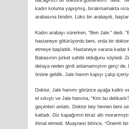
bacağınızı bir doktora gösterelim!” dedi. “
kadın koluma yapışmış, bırakmamakta ısrar
arabasına bindim. Lüks bir arabaydı, baştan
Kadın arabayı sürerken, “Ben Jale.” dedi.
hastaneye götürüyordu beni, orda bir doktor
etmeye başladık. Hastaneye varana kadar k
Babasının şirket sahibi olduğunu söyledi. Z
detaya neden girdi anlamamıştım gerçi de. H
önüne geldik, Jale hanım kapıyı çalıp içeriye
Doktor, Jale hanımı görünce ayağa kalktı v
el sıkıştı ve Jale hanıma, “Kim bu delikanl
geçenleri anlattı. Doktor bey hemen beni s
katladı. Diz kapağımın biraz altı morarmışt
ihmal etmedi. Muaynesi bitince, “Önemli bi