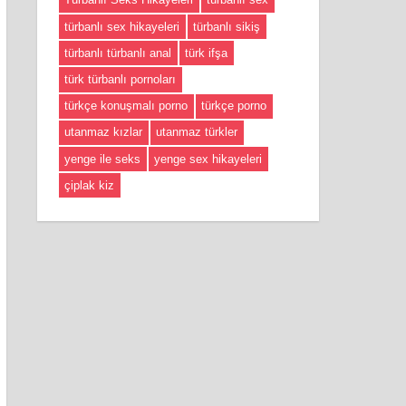
türbanlı sex hikayeleri
türbanlı sikiş
türbanlı türbanlı anal
türk ifşa
türk türbanlı pornoları
türkçe konuşmalı porno
türkçe porno
utanmaz kızlar
utanmaz türkler
yenge ile seks
yenge sex hikayeleri
çiplak kiz