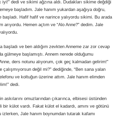
iyi!” dedi ve sikimi ağzına aldı. Dudakları sikime değdiği
itremeye başladım. Jale hanım yukardan aşağıya doğru,
başladı. Hafif hafif ve narince yalıyordu sikimi. Bu arada
em arıyordu. Hemen açtım ve “Alo Anne?” dedim. Jale
yalıyordu.
ya başladı ve ben aldığım zevkten Anneme zar zor cevap
nda gülmeye başlamıştı. Annem nerede olduğumu
Anne, ders notunu alıyorum, çok geç kalmadan gelirim!”
e çalışmıyorsun değil mi?” dediğinde, “Ben sana yalan
lefonu ve koltuğun üzerine attım. Jale hanım elimden
lim!” dedi.
in askılarını omuzlarından çıkarınca, elbisesi üstünden
 bir külot vardı. Fakat külot el kadardı, amını ve götünü
 izlerken, Jale hanım boynumdan tutarak kafamı