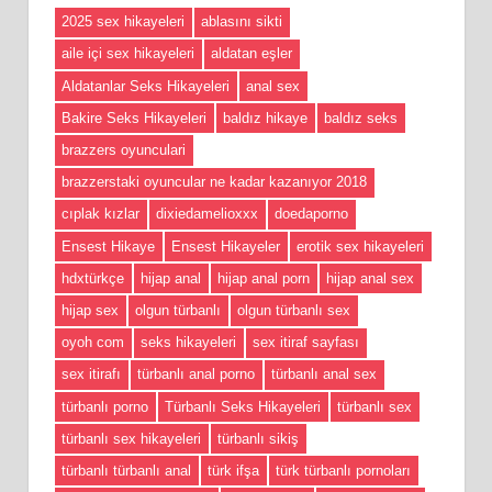
2025 sex hikayeleri
ablasını sikti
aile içi sex hikayeleri
aldatan eşler
Aldatanlar Seks Hikayeleri
anal sex
Bakire Seks Hikayeleri
baldız hikaye
baldız seks
brazzers oyunculari
brazzerstaki oyuncular ne kadar kazanıyor 2018
cıplak kızlar
dixiedamelioxxx
doedaporno
Ensest Hikaye
Ensest Hikayeler
erotik sex hikayeleri
hdxtürkçe
hijap anal
hijap anal porn
hijap anal sex
hijap sex
olgun türbanlı
olgun türbanlı sex
oyoh com
seks hikayeleri
sex itiraf sayfası
sex itirafı
türbanlı anal porno
türbanlı anal sex
türbanlı porno
Türbanlı Seks Hikayeleri
türbanlı sex
türbanlı sex hikayeleri
türbanlı sikiş
türbanlı türbanlı anal
türk ifşa
türk türbanlı pornoları