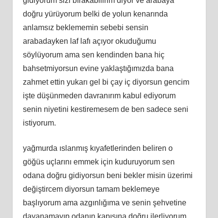
gidiyorum sizi bırakabilirim diyor ve arabaya
doğru yürüyorum belki de yolun kenarında
anlamsız beklememin sebebi sensin
arabadayken laf lafı açıyor okuduğumu
söylüyorum ama sen kendinden bana hiç
bahsetmiyorsun evine yaklaştığımızda bana
zahmet ettin yukarı gel bi çay iç diyorsun gencim
işte düşünmeden davranırım kabul ediyorum
senin niyetini kestiremesem de ben sadece seni
istiyorum.
yağmurda ıslanmış kıyafetlerinden beliren o
göğüs uçlarını emmek için kuduruyorum sen
odana doğru gidiyorsun beni bekler misin üzerimi
değiştircem diyorsun tamam beklemeye
başlıyorum ama azgınlığıma ve senin şehvetine
dayanamayıp odanın kapısına doğru ilerliyorum