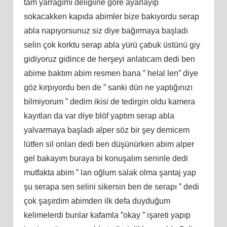
tam yarrağımı deliğiine göre ayarlayıp
sokacakken kapıda abimler bize bakıyordu serap
abla napıyorsunuz siz diye bağırmaya başladı
selin çok korktu serap abla yürü çabuk üstünü giy
gidiyoruz gidince de herşeyi anlatıcam dedi ben
abime baktım abim resmen bana ” helal len” diye
göz kırpıyordu ben de ” sanki dün ne yaptığınızı
bilmiyorum ” dedim ikisi de tedirgin oldu kamera
kayıtları da var diye blöf yaptım serap abla
yalvarmaya başladı alper söz bir şey demicem
lütfen sil onları dedi ben düşünürken abim alper
gel bakayım buraya bi konuşalım seninle dedi
mutfakta abim ” lan oğlum salak olma şantaj yap
şu serapa sen selini sikersin ben de serapı ” dedi
çok şaşırdım abimden ilk defa duyduğum
kelimelerdi bunlar kafamla ”okay ” işareti yapıp