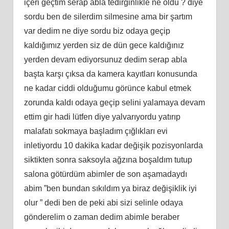
içeri geçtim serap abla tedirginlikle ne oldu ? diye
sordu ben de silerdim silmesine ama bir şartım
var dedim ne diye sordu biz odaya geçip
kaldığımız yerden siz de dün gece kaldığınız
yerden devam ediyorsunuz dedim serap abla
başta karşı çıksa da kamera kayıtları konusunda
ne kadar ciddi olduğumu görünce kabul etmek
zorunda kaldı odaya geçip selini yalamaya devam
ettim gir hadi lütfen diye yalvarıyordu yatırıp
malafatı sokmaya başladım çığlıkları evi
inletiyordu 10 dakika kadar değişik pozisyonlarda
siktikten sonra saksoyla ağzına boşaldım tutup
salona götürdüm abimler de son aşamadaydı
abim ”ben bundan sıkıldım ya biraz değişiklik iyi
olur ” dedi ben de peki abi sizi selinle odaya
gönderelim o zaman dedim abimle beraber