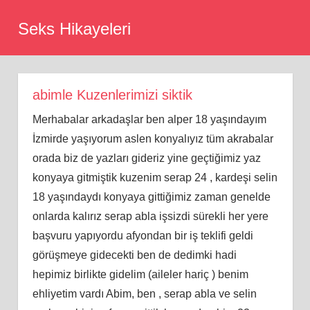
Skip
Seks Hikayeleri
to
content
abimle Kuzenlerimizi siktik
Merhabalar arkadaşlar ben alper 18 yaşındayım
İzmirde yaşıyorum aslen konyalıyız tüm akrabalar
orada biz de yazları gideriz yine geçtiğimiz yaz
konyaya gitmiştik kuzenim serap 24 , kardeşi selin
18 yaşındaydı konyaya gittiğimiz zaman genelde
onlarda kalırız serap abla işsizdi sürekli her yere
başvuru yapıyordu afyondan bir iş teklifi geldi
görüşmeye gidecekti ben de dedimki hadi
hepimiz birlikte gidelim (aileler hariç ) benim
ehliyetim vardı Abim, ben , serap abla ve selin