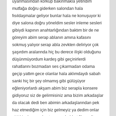
uyanmasından korkup bakınmakla yetindim
mutfağa doğru giderken salondan hala
fısıldaşmalar geliyor bunlar hala ne konuşuyor ki
diye salona doğru yöneldim sesler inleme sesleri
gibiydi kapının anahtarlığından baktım bir de ne
göreyim abim serap ablanın amına kafasını
sokmuş yalıyor serap abla zevkten deliriyor çok
şaşırdım aralarında hiç bu derece ilişki olduğunu
düşünmüyordum kardeş gibi geçinirlerdi
rahatlarını bozmadan ses çıkarmadan odama
geçip yattım gece olanlar hala aklımdaydı sabah
sanki hiç bir şey olmamış gibi gülüşüyor
eğleniyorlardı akşam abim biz serapla konsere
gidiyoruz siz de gelirmisiniz ama bizim arkadaşlar
da olacak dedi ben abimin arkadaşlarından pek
haz etmediğim için biz gelmeyiz ya dedim onlar