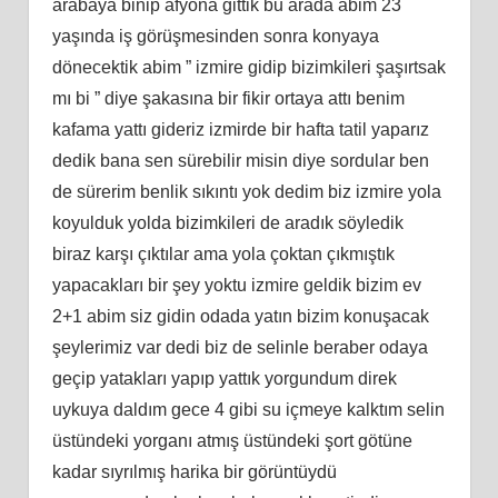
arabaya binip afyona gittik bu arada abim 23
yaşında iş görüşmesinden sonra konyaya
dönecektik abim ” izmire gidip bizimkileri şaşırtsak
mı bi ” diye şakasına bir fikir ortaya attı benim
kafama yattı gideriz izmirde bir hafta tatil yaparız
dedik bana sen sürebilir misin diye sordular ben
de sürerim benlik sıkıntı yok dedim biz izmire yola
koyulduk yolda bizimkileri de aradık söyledik
biraz karşı çıktılar ama yola çoktan çıkmıştık
yapacakları bir şey yoktu izmire geldik bizim ev
2+1 abim siz gidin odada yatın bizim konuşacak
şeylerimiz var dedi biz de selinle beraber odaya
geçip yatakları yapıp yattık yorgundum direk
uykuya daldım gece 4 gibi su içmeye kalktım selin
üstündeki yorganı atmış üstündeki şort götüne
kadar sıyrılmış harika bir görüntüydü