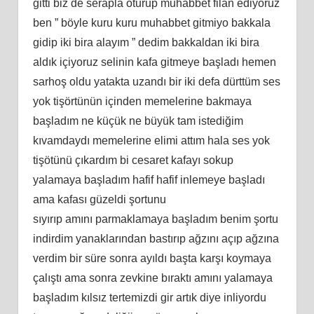
gitti biz de serapla oturup muhabbet filan ediyoruz
ben ” böyle kuru kuru muhabbet gitmiyo bakkala
gidip iki bira alayım ” dedim bakkaldan iki bira
aldık içiyoruz selinin kafa gitmeye başladı hemen
sarhoş oldu yatakta uzandı bir iki defa dürttüm ses
yok tişörtünün içinden memelerine bakmaya
başladım ne küçük ne büyük tam istediğim
kıvamdaydı memelerine elimi attım hala ses yok
tişötünü çıkardım bi cesaret kafayı sokup
yalamaya başladım hafif hafif inlemeye başladı
ama kafası güzeldi şortunu
sıyırıp amını parmaklamaya başladım benim şortu
indirdim yanaklarından bastırıp ağzını açıp ağzına
verdim bir süre sonra ayıldı başta karşı koymaya
çalıştı ama sonra zevkine bıraktı amını yalamaya
başladım kılsız tertemizdi gir artık diye inliyordu