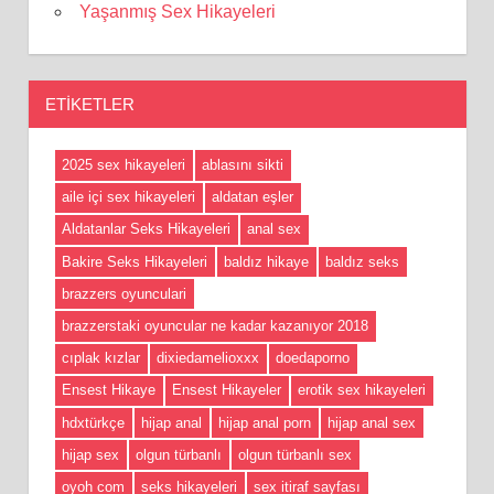
Yaşanmış Sex Hikayeleri
ETIKETLER
2025 sex hikayeleri
ablasını sikti
aile içi sex hikayeleri
aldatan eşler
Aldatanlar Seks Hikayeleri
anal sex
Bakire Seks Hikayeleri
baldız hikaye
baldız seks
brazzers oyunculari
brazzerstaki oyuncular ne kadar kazanıyor 2018
cıplak kızlar
dixiedamelioxxx
doedaporno
Ensest Hikaye
Ensest Hikayeler
erotik sex hikayeleri
hdxtürkçe
hijap anal
hijap anal porn
hijap anal sex
hijap sex
olgun türbanlı
olgun türbanlı sex
oyoh com
seks hikayeleri
sex itiraf sayfası