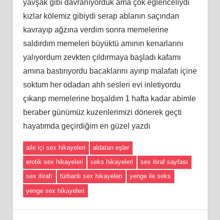
yavşak gibi davranıyorduk ama çok eğlenceliydi
kızlar kölemiz gibiydi serap ablanın saçından
kavrayıp ağzına verdim sonra memelerine
saldırdım memeleri büyüktü amının kenarlarını
yalıyordum zevkten çıldırmaya başladı kafamı
amına bastırıyordu bacaklarını ayırıp malafatı içine
soktum her odadan ahh sesleri evi inletiyordu
çıkarıp memelerine boşaldım 1 hafta kadar abimle
beraber günümüz kuzenlerimizi dönerek geçti
hayatımda geçirdiğim en güzel yazdı
aile içi sex hikayeleri
aldatan eşler
erotik sex hikayeleri
seks hikayeleri
sex itiraf sayfası
sex itirafı
türbanlı sex hikayeleri
yenge ile seks
yenge sex hikayeleri