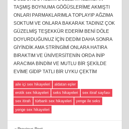
TAŞMIŞ BOYNUMA GÖĞÜSLERİME AKMIŞTI
ONLARI PARMAKLARIMLA TOPLAYIP AĞZIMA
SOKTUM VE ONLARA BAKARAK TADINIZ ÇOK
GÜZELMİŞ TEŞEKKÜR EDERİM BENİ DÖLE
DOYURDUĞUNUZ İÇİN DEDİM DAHA SONRA
GİYİNDİK AMA STRİNGİMİ ONLARA HATIRA
BIRAKTIM VE ÜNİVERSİTENİN ORDA İNİP
ARACIMA BİNDİM VE MUTLU BİR ŞEKİLDE
EVİME GİDİP TATLI BİR UYKU ÇEKTİM
aile içi sex hikayeleri
aldatan eşler
erotik sex hikayeleri
seks hikayeleri
sex itiraf sayfası
sex itirafı
türbanlı sex hikayeleri
yenge ile seks
yenge sex hikayeleri
Previous Post