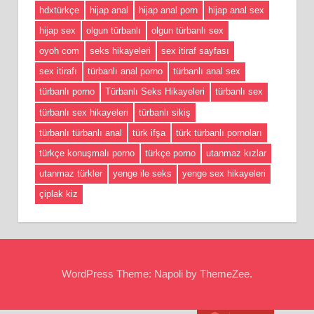
hdxtürkçe
hijap anal
hijap anal porn
hijap anal sex
hijap sex
olgun türbanlı
olgun türbanlı sex
oyoh com
seks hikayeleri
sex itiraf sayfası
sex itirafı
türbanlı anal porno
türbanlı anal sex
türbanlı porno
Türbanlı Seks Hikayeleri
türbanlı sex
türbanlı sex hikayeleri
türbanlı sikiş
türbanlı türbanlı anal
türk ifşa
türk türbanlı pornoları
türkçe konuşmalı porno
türkçe porno
utanmaz kızlar
utanmaz türkler
yenge ile seks
yenge sex hikayeleri
çiplak kiz
WordPress Theme: Napoli by ThemeZee.