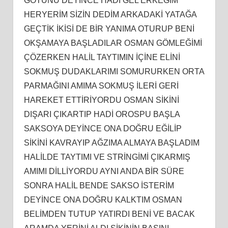
GÖTÜNÜ DEYİNCE HADİ GEL ERKEĞİM
HERYERİM SİZİN DEDİM ARKADAKİ YATAĞA
GEÇTİK İKİSİ DE BİR YANIMA OTURUP BENİ
OKŞAMAYA BAŞLADILAR OSMAN GÖMLEĞİMİ
ÇÖZERKEN HALİL TAYTIMIN İÇİNE ELİNİ
SOKMUŞ DUDAKLARIMI SOMURURKEN ORTA
PARMAĞINI AMIMA SOKMUŞ İLERİ GERİ
HAREKET ETTİRİYORDU OSMAN SİKİNİ
DIŞARI ÇIKARTIP HADİ OROSPU BAŞLA
SAKSOYA DEYİNCE ONA DOĞRU EĞİLİP
SİKİNİ KAVRAYIP AĞZIMA ALMAYA BAŞLADIM
HALİLDE TAYTIMI VE STRİNGİMİ ÇIKARMIŞ
AMIMI DİLLİYORDU AYNI ANDA BİR SÜRE
SONRA HALİL BENDE SAKSO İSTERİM
DEYİNCE ONA DOĞRU KALKTIM OSMAN
BELİMDEN TUTUP YATIRDI BENİ VE BACAK