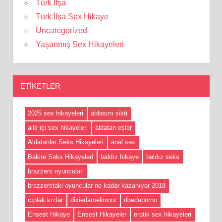
Türk İfşa
Türk İfşa Sex Hikaye
Uncategorized
Yaşanmış Sex Hikayeleri
ETIKETLER
2025 sex hikayeleri
ablasını sikti
aile içi sex hikayeleri
aldatan eşler
Aldatanlar Seks Hikayeleri
anal sex
Bakire Seks Hikayeleri
baldız hikaye
baldız seks
brazzers oyunculari
brazzerstaki oyuncular ne kadar kazanıyor 2018
cıplak kızlar
dixiedamelioxxx
doedaporno
Ensest Hikaye
Ensest Hikayeler
erotik sex hikayeleri