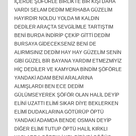
İÇERDE ŞÖFÖRLE BİRLİKTE BİR KİŞİ DAHA
VARDI SELAM DEDİM MERHABA GÜZELİM
HAYIRDIR NOLDU YOLDA MI KALDIN
DEDİLER ARAÇTA SEVGİLİMLE TARTIŞTIM
BENİ BURDA İNDİRİP ÇEKİP GİTTİ DEDİM
BURSAYA GİDECEKSENİZ BENİ DE
ALIRMISINIZ DEDİM HAY HAY GÜZELİM SENİN
GİBİ GÜZEL BİR BAYANA YARDIM ETMEZMİYİZ
HİÇ DEDİLER VE KAMYONA BİNDİM ŞÖFÖRLE
YANDAKİ ADAM BENİ ARALARINA
ALMIŞLARDI BEN ECE DEDİM
GÜLÜMSEYEREK ŞÖFÖR OLAN HALİL DEYİP
ELİNİ UZATTI ELİMİ SIKAR DİYE BEKLERKEN
ELİMİ DUDAKLARINA GÖTÜRÜP ÖPTÜ
YANDAKİ ADAMDA BENDE OSMAN DEYİP
DİĞER ELİMİ TUTUP ÖPTÜ HALİL KIRKLI