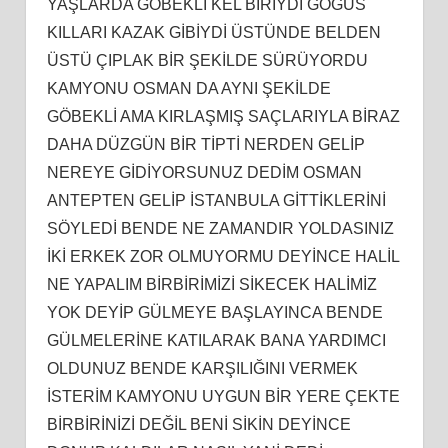
YAŞLARDA GÖBEKLİ KEL BİRİYDİ GÖĞÜS
KILLARI KAZAK GİBİYDİ ÜSTÜNDE BELDEN
ÜSTÜ ÇIPLAK BİR ŞEKİLDE SÜRÜYORDU
KAMYONU OSMAN DA AYNI ŞEKİLDE
GÖBEKLİ AMA KIRLAŞMIŞ SAÇLARIYLA BİRAZ
DAHA DÜZGÜN BİR TİPTİ NERDEN GELİP
NEREYE GİDİYORSUNUZ DEDİM OSMAN
ANTEPTEN GELİP İSTANBULA GİTTİKLERİNİ
SÖYLEDİ BENDE NE ZAMANDIR YOLDASINIZ
İKİ ERKEK ZOR OLMUYORMU DEYİNCE HALİL
NE YAPALIM BİRBİRİMİZİ SİKECEK HALİMİZ
YOK DEYİP GÜLMEYE BAŞLAYINCA BENDE
GÜLMELERİNE KATILARAK BANA YARDIMCI
OLDUNUZ BENDE KARŞILIĞINI VERMEK
İSTERİM KAMYONU UYGUN BİR YERE ÇEKTE
BİRBİRİNİZİ DEĞİL BENİ SİKİN DEYİNCE