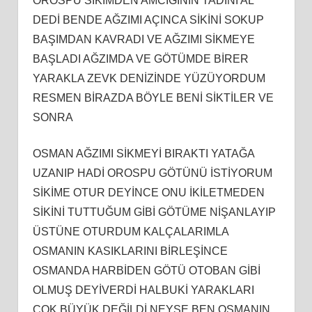
OROSPU SİKİMDEN AMCIĞININ TADINI AL
DEDİ BENDE AĞZIMI AÇINCA SİKİNİ SOKUP
BAŞIMDAN KAVRADI VE AĞZIMI SİKMEYE
BAŞLADI AĞZIMDA VE GÖTÜMDE BİRER
YARAKLA ZEVK DENİZİNDE YÜZÜYORDUM
RESMEN BİRAZDA BÖYLE BENİ SİKTİLER VE
SONRA
OSMAN AĞZIMI SİKMEYİ BIRAKTI YATAĞA
UZANIP HADİ OROSPU GÖTÜNÜ İSTİYORUM
SİKİME OTUR DEYİNCE ONU İKİLETMEDEN
SİKİNİ TUTTUĞUM GİBİ GÖTÜME NİŞANLAYIP
ÜSTÜNE OTURDUM KALÇALARIMLA
OSMANIN KASIKLARINI BİRLEŞİNCE
OSMANDA HARBİDEN GÖTÜ OTOBAN GİBİ
OLMUŞ DEYİVERDİ HALBUKİ YARAKLARI
ÇOK BÜYÜK DEĞİLDİ NEYSE BEN OSMANIN