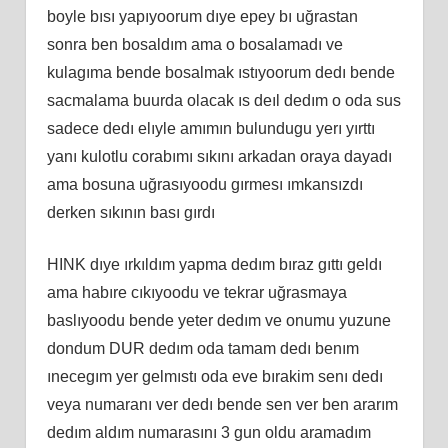
boyle bısı yapıyoorum dıye epey bı uğrastan
sonra ben bosaldım ama o bosalamadı ve
kulagıma bende bosalmak ıstıyoorum dedı bende
sacmalama buurda olacak ıs deıl dedım o oda sus
sadece dedı elıyle amımın bulundugu yerı yırttı
yanı kulotlu corabımı sıkını arkadan oraya dayadı
ama bosuna uğrasıyoodu gırmesı ımkansızdı
derken sıkının bası gırdı
HINK dıye ırkıldım yapma dedım bıraz gıttı geldı
ama habıre cıkıyoodu ve tekrar uğrasmaya
baslıyoodu bende yeter dedım ve onumu yuzune
dondum DUR dedım oda tamam dedı benım
ınecegım yer gelmıstı oda eve bırakim senı dedı
veya numaranı ver dedı bende sen ver ben ararım
dedım aldım numarasını 3 gun oldu aramadım