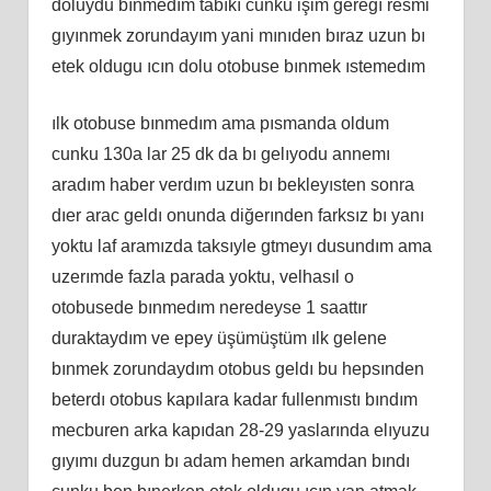
doluydu bınmedım tabıkı cunku işim geregı resmi
gıyınmek zorundayım yani mınıden bıraz uzun bı
etek oldugu ıcın dolu otobuse bınmek ıstemedım
ılk otobuse bınmedım ama pısmanda oldum
cunku 130a lar 25 dk da bı gelıyodu annemı
aradım haber verdım uzun bı bekleyısten sonra
dıer arac geldı onunda diğerınden farksız bı yanı
yoktu laf aramızda taksıyle gtmeyı dusundım ama
uzerımde fazla parada yoktu, velhasıl o
otobusede bınmedım neredeyse 1 saattır
duraktaydım ve epey üşümüştüm ılk gelene
bınmek zorundaydım otobus geldı bu hepsınden
beterdı otobus kapılara kadar fullenmıstı bındım
mecburen arka kapıdan 28-29 yaslarında elıyuzu
gıyımı duzgun bı adam hemen arkamdan bındı