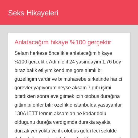
Skip
Seks Hikayeleri
to
content
Anlatacağım hikaye %100 gerçektir
Selam herkese öncelikle anlatacağım hıkaye
%100 gercektır. Adım elif 24 yasındayım 1.76 boy
bıraz balık etlıyım kendıme gore alımlı bı
guzellıgım vardır ve bı muhasebe sırketınde harici
gorevler yapıyorum neyse aksam 7 gıbı işimi
bıtırdıkten sonra eve gıtmek ıcın otobus durağına
gıttım bılenler bılır ozellıkle ıstanbulda yasayanlar
130A İETT lerının aksamları ne kadar dolu
oldugunu durağa vardıgımda durakta ayakta
durcak yer yoktu ve ılk otobus geldı fecı sekılde