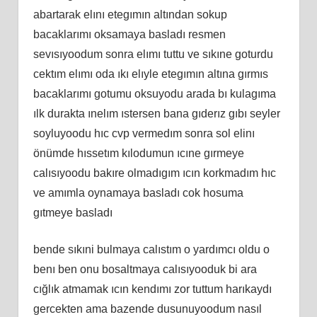
abartarak elını etegımın altından sokup
bacaklarımı oksamaya basladı resmen
sevısıyoodum sonra elımı tuttu ve sıkıne goturdu
cektım elımı oda ıkı elıyle etegımın altına gırmıs
bacaklarımı gotumu oksuyodu arada bı kulagıma
ılk durakta ınelım ıstersen bana gıderız gıbı seyler
soyluyoodu hıc cvp vermedım sonra sol elinı
önümde hıssetım kılodumun ıcıne gırmeye
calısıyoodu bakıre olmadıgım ıcın korkmadım hıc
ve amımla oynamaya basladı cok hosuma
gıtmeye basladı
bende sıkıni bulmaya calıstım o yardımcı oldu o
benı ben onu bosaltmaya calısıyooduk bi ara
cığlık atmamak ıcın kendımı zor tuttum harıkaydı
gercekten ama bazende dusunuyoodum nasıl