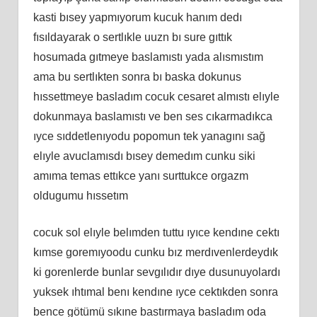
kasti bısey yapmıyorum kucuk hanım dedı
fısıldayarak o sertlıkle uuzn bı sure gıttık
hosumada gıtmeye baslamıstı yada alısmıstım
ama bu sertlıkten sonra bı baska dokunus
hıssettmeye basladım cocuk cesaret almıstı elıyle
dokunmaya baslamıstı ve ben ses cıkarmadıkca
ıyce sıddetlenıyodu popomun tek yanagını sağ
elıyle avuclamısdı bısey demedım cunku siki
amıma temas ettıkce yanı surttukce orgazm
oldugumu hıssetım
cocuk sol elıyle belımden tuttu ıyıce kendıne cektı
kımse goremıyoodu cunku bız merdıvenlerdeydık
ki gorenlerde bunlar sevgılıdır dıye dusunuyolardı
yuksek ıhtımal benı kendıne ıyce cektıkden sonra
bence götümü sıkıne bastırmaya basladım oda