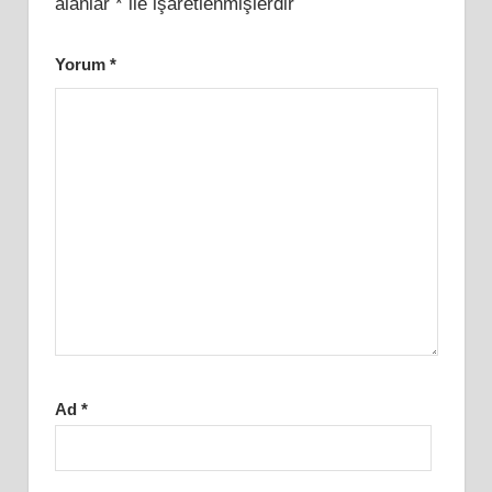
alanlar
*
ile işaretlenmişlerdir
Yorum
*
Ad
*