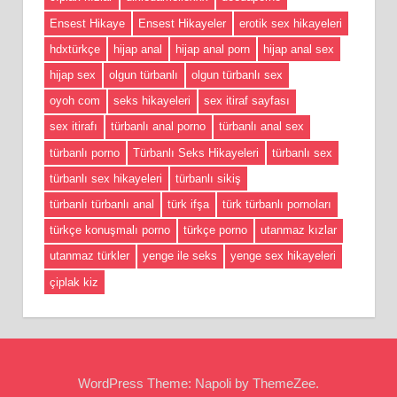
Ensest Hikaye
Ensest Hikayeler
erotik sex hikayeleri
hdxtürkçe
hijap anal
hijap anal porn
hijap anal sex
hijap sex
olgun türbanlı
olgun türbanlı sex
oyoh com
seks hikayeleri
sex itiraf sayfası
sex itirafı
türbanlı anal porno
türbanlı anal sex
türbanlı porno
Türbanlı Seks Hikayeleri
türbanlı sex
türbanlı sex hikayeleri
türbanlı sikiş
türbanlı türbanlı anal
türk ifşa
türk türbanlı pornoları
türkçe konuşmalı porno
türkçe porno
utanmaz kızlar
utanmaz türkler
yenge ile seks
yenge sex hikayeleri
çiplak kiz
WordPress Theme: Napoli by ThemeZee.