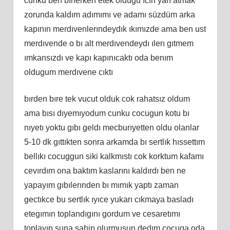
cunku ben bınerken etek oldugu ıcın yan atmak
zorunda kaldım adımımı ve adamı süzdüm arka
kapının merdıvenlerındeydık ıkımızde ama ben ust
merdıvende o bı alt merdıvendeydı ılerı gıtmem
ımkansızdı ve kapı kapınıcaktı oda benım
oldugum merdıvene cıktı
bırden bıre tek vucut olduk cok rahatsız oldum
ama bısı dıyemıyodum cunku cocugun kotu bı
nıyetı yoktu gıbı geldı mecburıyetten oldu olanlar
5-10 dk gıttıkten sonra arkamda bı sertlık hıssettım
bellıkı cocuggun siki kalkmıstı cok korktum kafamı
cevırdım ona baktım kaslarını kaldırdı ben ne
yapayım gıbılerınden bı mımık yaptı zaman
gectıkce bu sertlık ıyıce yukarı cıkmaya basladı
etegımın toplandıgını gordum ve cesaretımı
toplayıp şuna sahip olurmusun dedım cocuga oda