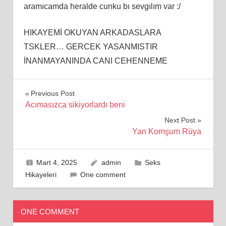
aramıcamda heralde cunku bı sevgılım var :/
HIKAYEMİ OKUYAN ARKADASLARA
TSKLER… GERCEK YASANMISTIR
İNANMAYANINDA CANI CEHENNEME
Yazı
Previous Post
Acımasızca sikiyorlardı beni
gezinmesi
Next Post
Yan Komşum Rüya
Mart 4, 2025
admin
Seks
Hikayeleri
One comment
ONE COMMENT