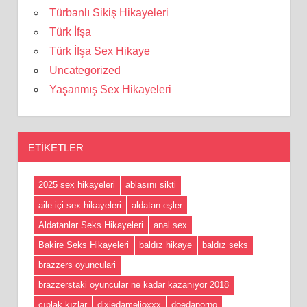
Türbanlı Sikiş Hikayeleri
Türk İfşa
Türk İfşa Sex Hikaye
Uncategorized
Yaşanmış Sex Hikayeleri
ETIKETLER
2025 sex hikayeleri
ablasını sikti
aile içi sex hikayeleri
aldatan eşler
Aldatanlar Seks Hikayeleri
anal sex
Bakire Seks Hikayeleri
baldız hikaye
baldız seks
brazzers oyunculari
brazzerstaki oyuncular ne kadar kazanıyor 2018
cıplak kızlar
dixiedamelioxxx
doedaporno