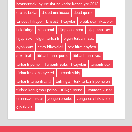
brazzerstaki oyuncular ne kadar kazanıyor 2018
cıplak kızlar
dixiedamelioxxx
doedaporno
Ensest Hikaye
Ensest Hikayeler
erotik sex hikayeleri
hdxtürkçe
hijap anal
hijap anal porn
hijap anal sex
hijap sex
olgun türbanlı
olgun türbanlı sex
oyoh com
seks hikayeleri
sex itiraf sayfası
sex itirafı
türbanlı anal porno
türbanlı anal sex
türbanlı porno
Türbanlı Seks Hikayeleri
türbanlı sex
türbanlı sex hikayeleri
türbanlı sikiş
türbanlı türbanlı anal
türk ifşa
türk türbanlı pornoları
türkçe konuşmalı porno
türkçe porno
utanmaz kızlar
utanmaz türkler
yenge ile seks
yenge sex hikayeleri
çiplak kiz