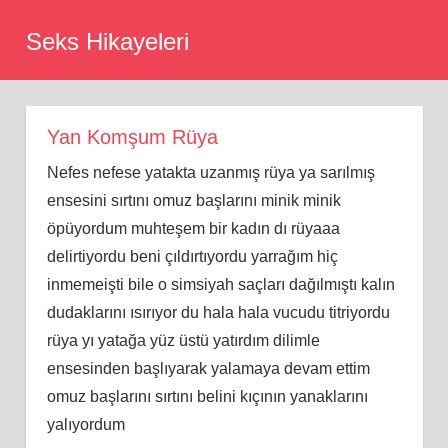
Skip
Seks Hikayeleri
to
content
Yan Komşum Rüya
Nefes nefese yatakta uzanmış rüya ya sarılmış
ensesini sırtını omuz başlarını minik minik
öpüyordum muhteşem bir kadın dı rüyaaa
delirtiyordu beni çıldırtıyordu yarrağım hiç
inmemeişti bile o simsiyah saçları dağılmıştı kalın
dudaklarını ısırıyor du hala hala vucudu titriyordu
rüya yı yatağa yüz üstü yatırdım dilimle
ensesinden başlıyarak yalamaya devam ettim
omuz başlarını sırtını belini kıçının yanaklarını
yalıyordum