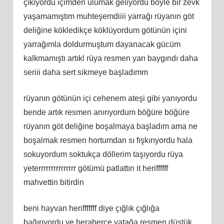
çıkıyordu içimden ulumak geliyordu böyle bir zevk
yaşamamıştım muhteşemdiiii yarrağı rüyanın göt
deliğine kökledikçe köklüyordum götünün içini
yarrağımla doldurmuştum dayanacak gücüm
kalkmamıştı artıkl rüya resmen yarı baygındı daha
seriii daha sert sikmeye başladımm
rüyanın götünün içi cehenem ateşi gibi yanıyordu
bende artık resmen anırıyordum böğüre böğüre
rüyanın göt deliğine boşalmaya başladım ama ne
boşalmak resmen hortumdan sı fışkırıyordu hala
sokuyordum soktukça döllerim taşıyordu rüya
yeterrrrrrrrrrrrrrr götümü patlattın it heriffffff
mahvettin bitirdin
beni hayvan herifffffff diye çığlık çığlığa
bağırıyordu ve beraberce yatağa resmen düştük