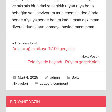
ve sıkı sıkı bir birimize sarıldık rüyaa rüya bana
bebeğim seni seviyorum muhteşemsin dediğinde
bende rüya ya sende benim kadınımsın aşkımmm
diyerek dudaklarını öpmeye başladımmmmmm
Yazı
Previous Post
Anlatacağım hikaye %100 gerçektir
gezinmesi
Next Post
Telesiyejde başladı.. Rüyam gerçek oldu
Mart 4, 2025
admin
Seks
Hikayeleri
Leave a comment
BIR YANIT YAZIN