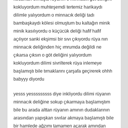
kokluyordum muhteşemdi tertemiz harikaydı
dilimle yalıyordum o minnacık deliği tadı
bambaşkaydı kölesi olmuştum bu kaltağın minik
minik kasılıyordu o küçücük deliği hafif hafif
açılıyor sanki ekşimsi bir sıvı çıkıyordu rüya nın
minnacık deliğinden hiç ımrumda değildi ne
çıkarsa çıksın o göt deliğini yalıyordum
kokluyordum dilimi sivrilterek rüya inlemeye
başlamıştı bile tırnaklarını çarşafa geçirerek ohhh
babyyy diyordu
yesss yesssssssss diye inkliyordu dilimi rüyanın
minnacık deliğine sokup çıkarmaya başlamıştım
bile bu arada alttan rüyanın amının dudaklarının
arasından yapışkan sıvılar akmaya başlamıştı bile
bir hamlede ağzımı tamamen açarak amından