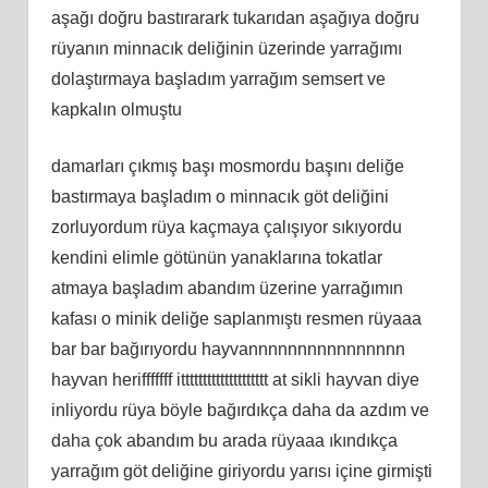
aşağı doğru bastırarark tukarıdan aşağıya doğru
rüyanın minnacık deliğinin üzerinde yarrağımı
dolaştırmaya başladım yarrağım semsert ve
kapkalın olmuştu
damarları çıkmış başı mosmordu başını deliğe
bastırmaya başladım o minnacık göt deliğini
zorluyordum rüya kaçmaya çalışıyor sıkıyordu
kendini elimle götünün yanaklarına tokatlar
atmaya başladım abandım üzerine yarrağımın
kafası o minik deliğe saplanmıştı resmen rüyaaa
bar bar bağırıyordu hayvannnnnnnnnnnnnnnn
hayvan herifffffff itttttttttttttttttttt at sikli hayvan diye
inliyordu rüya böyle bağırdıkça daha da azdım ve
daha çok abandım bu arada rüyaaa ıkındıkça
yarrağım göt deliğine giriyordu yarısı içine girmişti