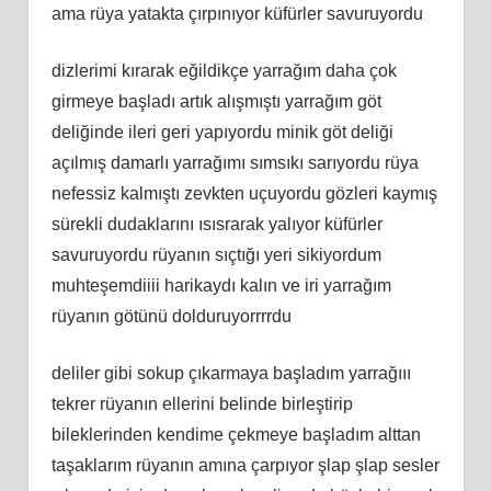
ama rüya yatakta çırpınıyor küfürler savuruyordu
dizlerimi kırarak eğildikçe yarrağım daha çok
girmeye başladı artık alışmıştı yarrağım göt
deliğinde ileri geri yapıyordu minik göt deliği
açılmış damarlı yarrağımı sımsıkı sarıyordu rüya
nefessiz kalmıştı zevkten uçuyordu gözleri kaymış
sürekli dudaklarını ısısrarak yalıyor küfürler
savuruyordu rüyanın sıçtığı yeri sikiyordum
muhteşemdiiii harikaydı kalın ve iri yarrağım
rüyanın götünü dolduruyorrrrdu
deliler gibi sokup çıkarmaya başladım yarrağııı
tekrer rüyanın ellerini belinde birleştirip
bileklerinden kendime çekmeye başladım alttan
taşaklarım rüyanın amına çarpıyor şlap şlap sesler