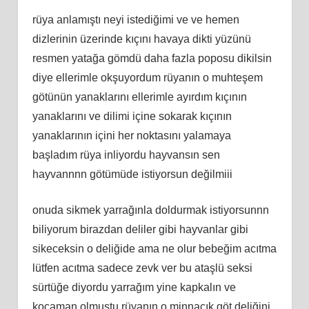
rüya anlamıştı neyi istediğimi ve ve hemen
dizlerinin üzerinde kıçını havaya dikti yüzünü
resmen yatağa gömdü daha fazla poposu dikilsin
diye ellerimle okşuyordum rüyanın o muhteşem
götünün yanaklarını ellerimle ayırdım kıçının
yanaklarını ve dilimi içine sokarak kıçının
yanaklarının içini her noktasını yalamaya
başladım rüya inliyordu hayvansın sen
hayvannnn götümüde istiyorsun değilmiii
onuda sikmek yarrağınla doldurmak istiyorsunnn
biliyorum birazdan deliler gibi hayvanlar gibi
sikeceksin o deliğide ama ne olur bebeğim acıtma
lütfen acıtma sadece zevk ver bu ataşlü seksi
sürtüğe diyordu yarrağım yine kapkalın ve
kocaman olmuştu rüyanın o minnacık göt deliğini