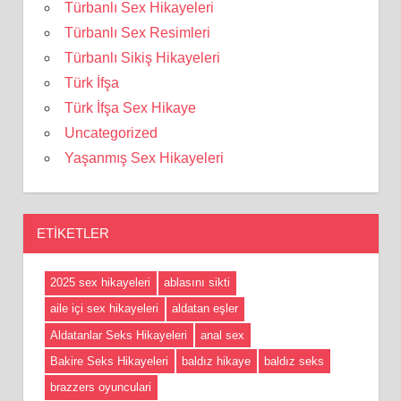
Türbanlı Sex Hikayeleri
Türbanlı Sex Resimleri
Türbanlı Sikiş Hikayeleri
Türk İfşa
Türk İfşa Sex Hikaye
Uncategorized
Yaşanmış Sex Hikayeleri
ETIKETLER
2025 sex hikayeleri
ablasını sikti
aile içi sex hikayeleri
aldatan eşler
Aldatanlar Seks Hikayeleri
anal sex
Bakire Seks Hikayeleri
baldız hikaye
baldız seks
brazzers oyunculari