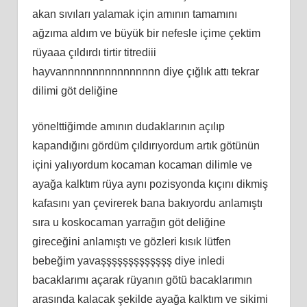
akan sıvıları yalamak için amının tamamını
ağzıma aldım ve büyük bir nefesle içime çektim
rüyaaa çıldırdı tirtir titrediii
hayvannnnnnnnnnnnnnnn diye çığlık attı tekrar
dilimi göt deliğine
yönelttiğimde amının dudaklarının açılıp
kapandığını gördüm çıldırıyordum artık götünün
içini yalıyordum kocaman kocaman dilimle ve
ayağa kalktım rüya aynı pozisyonda kıçını dikmiş
kafasını yan çevirerek bana bakıyordu anlamıştı
sıra u koskocaman yarrağın göt deliğine
gireceğini anlamıştı ve gözleri kısık lütfen
bebeğim yavaşşşşşşşşşşşşş diye inledi
bacaklarımı açarak rüyanın götü bacaklarımın
arasında kalacak şekilde ayağa kalktım ve sikimi