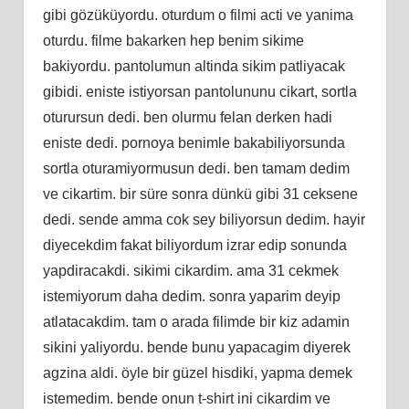
gibi gözüküyordu. oturdum o filmi acti ve yanima
oturdu. filme bakarken hep benim sikime
bakiyordu. pantolumun altinda sikim patliyacak
gibidi. eniste istiyorsan pantolununu cikart, sortla
oturursun dedi. ben olurmu felan derken hadi
eniste dedi. pornoya benimle bakabiliyorsunda
sortla oturamiyormusun dedi. ben tamam dedim
ve cikartim. bir süre sonra dünkü gibi 31 ceksene
dedi. sende amma cok sey biliyorsun dedim. hayir
diyecekdim fakat biliyordum izrar edip sonunda
yapdiracakdi. sikimi cikardim. ama 31 cekmek
istemiyorum daha dedim. sonra yaparim deyip
atlatacakdim. tam o arada filimde bir kiz adamin
sikini yaliyordu. bende bunu yapacagim diyerek
agzina aldi. öyle bir güzel hisdiki, yapma demek
istemedim. bende onun t-shirt ini cikardim ve