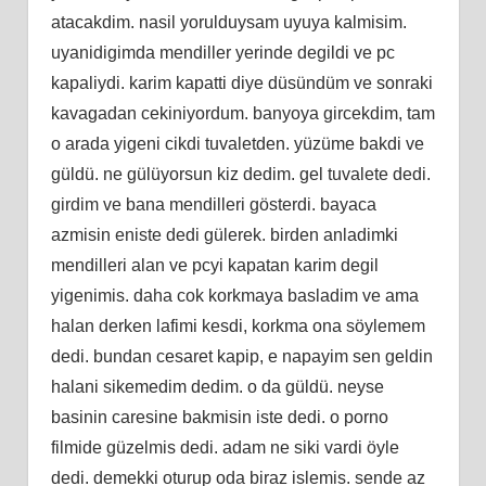
atacakdim. nasil yorulduysam uyuya kalmisim.
uyanidigimda mendiller yerinde degildi ve pc
kapaliydi. karim kapatti diye düsündüm ve sonraki
kavagadan cekiniyordum. banyoya gircekdim, tam
o arada yigeni cikdi tuvaletden. yüzüme bakdi ve
güldü. ne gülüyorsun kiz dedim. gel tuvalete dedi.
girdim ve bana mendilleri gösterdi. bayaca
azmisin eniste dedi gülerek. birden anladimki
mendilleri alan ve pcyi kapatan karim degil
yigenimis. daha cok korkmaya basladim ve ama
halan derken lafimi kesdi, korkma ona söylemem
dedi. bundan cesaret kapip, e napayim sen geldin
halani sikemedim dedim. o da güldü. neyse
basinin caresine bakmisin iste dedi. o porno
filmide güzelmis dedi. adam ne siki vardi öyle
dedi. demekki oturup oda biraz islemis. sende az