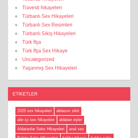
Travesti hikayeleri
Türbanlı Sex Hikayeleri
Türbanlı Sex Resimleri
Türbanlı Sikiş Hikayeleri
Türk İfşa
Türk İfşa Sex Hikaye
Uncategorized
Yaşanmış Sex Hikayeleri
ETIKETLER
2025 sex hikayeleri
ablasını sikti
aile içi sex hikayeleri
aldatan eşler
Aldatanlar Seks Hikayeleri
anal sex
Bakire Seks Hikayeleri
baldız hikaye
baldız seks