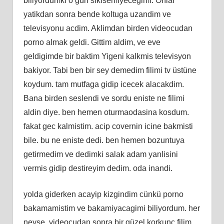
biliyordumki o gün sikisemiyecegimi. Onlar
yatikdan sonra bende koltuga uzandim ve
televisyonu acdim. Aklimdan birden videocudan
porno almak geldi. Gittim aldim, ve eve
geldigimde bir baktim Yigeni kalkmis televisyon
bakiyor. Tabi ben bir sey demedim filimi tv üstüne
koydum. tam mutfaga gidip icecek alacakdim.
Bana birden seslendi ve sordu eniste ne filimi
aldin diye. ben hemen oturmaodasina kosdum.
fakat gec kalmistim. acip covernin icine bakmisti
bile. bu ne eniste dedi. ben hemen bozuntuya
getirmedim ve dedimki salak adam yanlisini
vermis gidip destireyim dedim. oda inandi.
yolda giderken acayip kizgindim cünkü porno
bakamamistim ve bakamiyacagimi biliyordum. her
neyse. videocudan sonra bir güzel korkunc filim