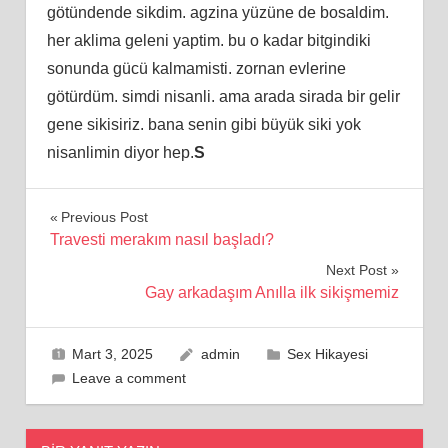
götündende sikdim. agzina yüzüne de bosaldim.
her aklima geleni yaptim. bu o kadar bitgindiki
sonunda gücü kalmamisti. zornan evlerine
götürdüm. simdi nisanli. ama arada sirada bir gelir
gene sikisiriz. bana senin gibi büyük siki yok
nisanlimin diyor hep.
S
Yazı
Previous Post
Travesti merakım nasıl başladı?
gezinmesi
Next Post
Gay arkadaşım Anılla ilk sikişmemiz
Mart 3, 2025
admin
Sex Hikayesi
Leave a comment