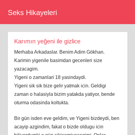
Skip
Seks Hikayeleri
to
content
Karımın yeğeni ile gizlice
Merhaba Arkadaslar. Benim Adim Gökhan.
Karimin yigenile basimdan gecenleri size
yazacagim.
Yigeni o zamanlari 18 yasindaydi.
Yigeni sik sik bize gelir yatmak icin. Geldigi
zaman o halasiyla bizim yatakda yatiyor, bende
oturma odasinda koltukta.
Bir gün isden eve geldim, ve Yigeni bizdeydi, ben
acayip azgindim, fakat o bizde oldugu icin