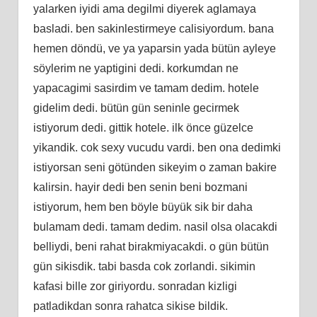
yalarken iyidi ama degilmi diyerek aglamaya
basladi. ben sakinlestirmeye calisiyordum. bana
hemen döndü, ve ya yaparsin yada bütün ayleye
söylerim ne yaptigini dedi. korkumdan ne
yapacagimi sasirdim ve tamam dedim. hotele
gidelim dedi. bütün gün seninle gecirmek
istiyorum dedi. gittik hotele. ilk önce güzelce
yikandik. cok sexy vucudu vardi. ben ona dedimki
istiyorsan seni götünden sikeyim o zaman bakire
kalirsin. hayir dedi ben senin beni bozmani
istiyorum, hem ben böyle büyük sik bir daha
bulamam dedi. tamam dedim. nasil olsa olacakdi
belliydi, beni rahat birakmiyacakdi. o gün bütün
gün sikisdik. tabi basda cok zorlandi. sikimin
kafasi bille zor giriyordu. sonradan kizligi
patladikdan sonra rahatca sikise bildik.