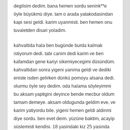
degilsim dedim. bana hemen sordu senink**e
öyle büyükmü diye. tam o arada yatakodasindan
kapi sesi geldi. karim uyanmisti. ben hemen onu
tuvaletden disari yoladim.
kahvaltida hala ben bugünde burda kalmak
istiyorum dedi. tabi canim dedi karim ve ben
kafamdan gene kariyi sikemiyecegimi düsündüm.
kahvaltidan sonra yigeni yanima geldi ve dediki
eniste isden gelirken dünkü pornoyu alsana dedi.
olurmu öyle sey dedim. oda halama söyleyimmi
bu aksam yaptigini deyince bende mecbur oldum
tamam demeye. aksam oldugunda geldim eve, ve
karim yatiyordu bile. yigeni hemen geldi aldinmi
diye sordu. ben evet deim. yüzüne baktim, acayip
süslemisti kendisi. 18 yasindaki kiz 25 yasinda