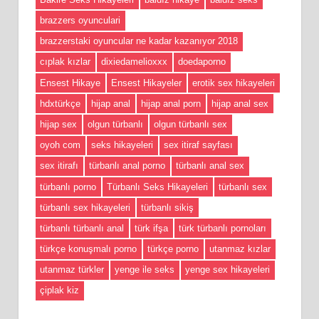
brazzers oyunculari
brazzerstaki oyuncular ne kadar kazanıyor 2018
cıplak kızlar
dixiedamelioxxx
doedaporno
Ensest Hikaye
Ensest Hikayeler
erotik sex hikayeleri
hdxtürkçe
hijap anal
hijap anal porn
hijap anal sex
hijap sex
olgun türbanlı
olgun türbanlı sex
oyoh com
seks hikayeleri
sex itiraf sayfası
sex itirafı
türbanlı anal porno
türbanlı anal sex
türbanlı porno
Türbanlı Seks Hikayeleri
türbanlı sex
türbanlı sex hikayeleri
türbanlı sikiş
türbanlı türbanlı anal
türk ifşa
türk türbanlı pornoları
türkçe konuşmalı porno
türkçe porno
utanmaz kızlar
utanmaz türkler
yenge ile seks
yenge sex hikayeleri
çiplak kiz