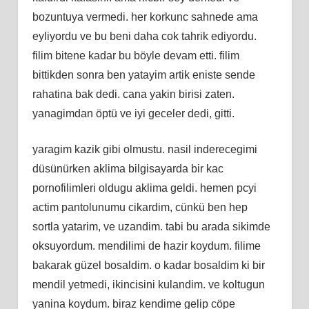
bozuntuya vermedi. her korkunc sahnede ama
eyliyordu ve bu beni daha cok tahrik ediyordu.
filim bitene kadar bu böyle devam etti. filim
bittikden sonra ben yatayim artik eniste sende
rahatina bak dedi. cana yakin birisi zaten.
yanagimdan öptü ve iyi geceler dedi, gitti.
yaragim kazik gibi olmustu. nasil inderecegimi
düsünürken aklima bilgisayarda bir kac
pornofilimleri oldugu aklima geldi. hemen pcyi
actim pantolunumu cikardim, cünkü ben hep
sortla yatarim, ve uzandim. tabi bu arada sikimde
oksuyordum. mendilimi de hazir koydum. filime
bakarak güzel bosaldim. o kadar bosaldim ki bir
mendil yetmedi, ikincisini kulandim. ve koltugun
yanina koydum. biraz kendime gelip cöpe