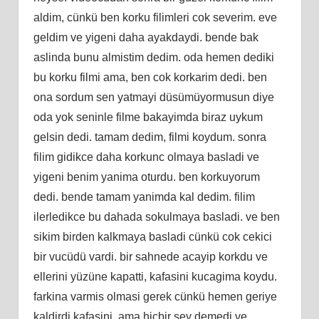
aldim, cünkü ben korku filimleri cok severim. eve
geldim ve yigeni daha ayakdaydi. bende bak
aslinda bunu almistim dedim. oda hemen dediki
bu korku filmi ama, ben cok korkarim dedi. ben
ona sordum sen yatmayi düsümüyormusun diye
oda yok seninle filme bakayimda biraz uykum
gelsin dedi. tamam dedim, filmi koydum. sonra
filim gidikce daha korkunc olmaya basladi ve
yigeni benim yanima oturdu. ben korkuyorum
dedi. bende tamam yanimda kal dedim. filim
ilerledikce bu dahada sokulmaya basladi. ve ben
sikim birden kalkmaya basladi cünkü cok cekici
bir vucüdü vardi. bir sahnede acayip korkdu ve
ellerini yüzüne kapatti, kafasini kucagima koydu.
farkina varmis olmasi gerek cünkü hemen geriye
kaldirdi kafasini. ama hicbir sey demedi ve