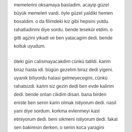
memelerini oksamaya basladim. acayip güzel
büyük memeleri vardi. öyle güzel yaldiki hemen
bosaldim. o da filimdeki kiz gibi hepsini yutdu.
rahatladinmi diye sordu. bende tesekür etdim. o
gitti agzini yikadi ve ben yatacagim dedi. bende
koltuk uyudum.
öteki gün calismayacakdim cünkü tatildi. karim
biraz hasta idi. bügün gezelim biraz dedi yigeni.
uyanik biliyordu halasi gelmeyecegini, cünkü
rahatsizdi. karim siz gezin dedi ben evde kalirim
dedi. bende onlan cikdim disari. bana birden
eniste ben senin karin olmak istiyorum dedi. nasil
yani diye sordum. korkma evlenmeyi kast
etmiyorum dedi. beni sikmeni istiyorum dedi. fakat
sen bakiresin derken, o senin koca yaragini